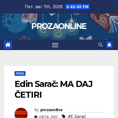
Skip
Пет. авг 7th, 2026
8:46:49 PM
to
content
PROZAONLINE
PRIČE
Edin Sarač: MA DAJ
ČETIRI
By
prozaonline
#E.Sarač
СЕП 8, 2011