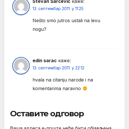
Stevan Šarčević
каже:
13. септембар 2011. у 11:25
Nešto smo jutros ustali na levu
nogu?
edin sarac
каже:
13. септембар 2011. у 22:12
hvala na citanju narode i na
komentarima naravno
Оставите одговор
Ваша адреса е-поште неће бити објављена.