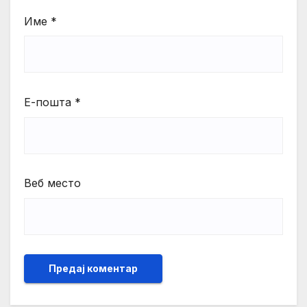
Име
*
Е-пошта
*
Веб место