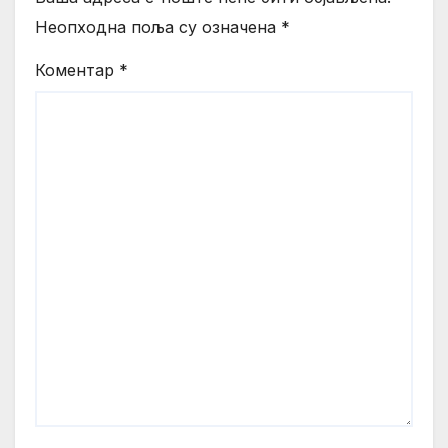
Неопходна поља су означена
*
Коментар
*