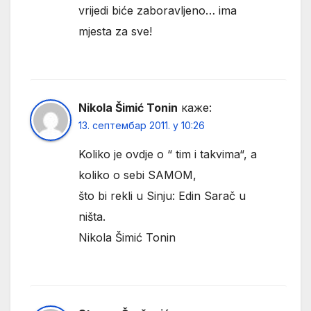
vrijedi biće zaboravljeno… ima
mjesta za sve!
Nikola Šimić Tonin
каже:
13. септембар 2011. у 10:26
Koliko je ovdje o “ tim i takvima“, a
koliko o sebi SAMOM,
što bi rekli u Sinju: Edin Sarač u
ništa.
Nikola Šimić Tonin