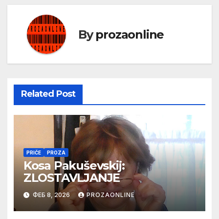
By
prozaonline
Related Post
PRIČE
PROZA
Kosa Pakuševskij:
ZLOSTAVLJANJE
ФЕБ 8, 2026
PROZAONLINE