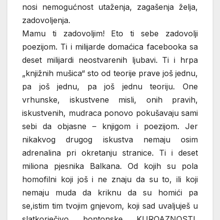
nosi nemogućnost utaženja, zagašenja želja,
zadovoljenja.
Mamu ti zadovoljim! Eto ti sebe zadovolji
poezijom. Ti i milijarde domaćica facebooka sa
deset milijardi neostvarenih ljubavi. Ti i hrpa
„knjižnih mušica“ sto od teorije prave još jednu,
pa još jednu, pa još jednu teoriju. One
vrhunske, iskustvene misli, onih pravih,
iskustvenih, mudraca ponovo pokušavaju sami
sebi da objasne – knjigom i poezijom. Jer
nikakvog drugog iskustva nemaju osim
adrenalina pri okretanju stranice. Ti i deset
miliona pjesnika Balkana. Od kojih su pola
homofilni koji još i ne znaju da su to, ili koji
nemaju muda da kriknu da su homići pa
se,istim tim tvojim gnjevom, koji sad uvaljuješ u
slatkorječivo bontonske KUROAZNOSTI,