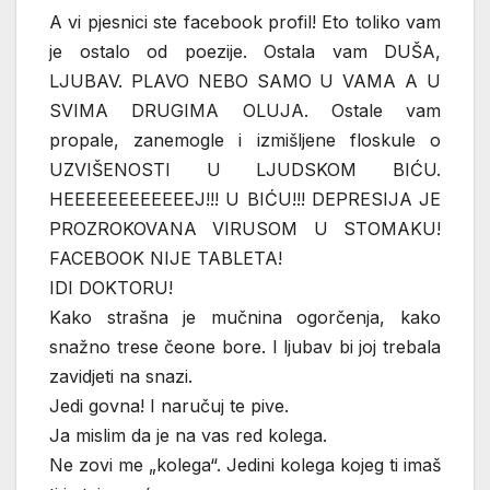
A vi pjesnici ste facebook profil! Eto toliko vam
je ostalo od poezije. Ostala vam DUŠA,
LJUBAV. PLAVO NEBO SAMO U VAMA A U
SVIMA DRUGIMA OLUJA. Ostale vam
propale, zanemogle i izmišljene floskule o
UZVIŠENOSTI U LJUDSKOM BIĆU.
HEEEEEEEEEEEEJ!!! U BIĆU!!! DEPRESIJA JE
PROZROKOVANA VIRUSOM U STOMAKU!
FACEBOOK NIJE TABLETA!
IDI DOKTORU!
Kako strašna je mučnina ogorčenja, kako
snažno trese čeone bore. I ljubav bi joj trebala
zavidjeti na snazi.
Jedi govna! I naručuj te pive.
Ja mislim da je na vas red kolega.
Ne zovi me „kolega“. Jedini kolega kojeg ti imaš