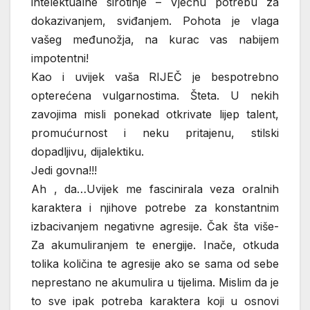
intelektualne sirotinje – Vječnu potrebu za
dokazivanjem, sviđanjem. Pohota je vlaga
vašeg međunožja, na kurac vas nabijem
impotentni!
Kao i uvijek vaša RIJEČ je bespotrebno
opterećena vulgarnostima. Šteta. U nekih
zavojima misli ponekad otkrivate lijep talent,
promućurnost i neku pritajenu, stilski
dopadljivu, dijalektiku.
Jedi govna!!!
Ah , da…Uvijek me fascinirala veza oralnih
karaktera i njihove potrebe za konstantnim
izbacivanjem negativne agresije. Čak šta više-
Za akumuliranjem te energije. Inače, otkuda
tolika količina te agresije ako se sama od sebe
neprestano ne akumulira u tijelima. Mislim da je
to sve ipak potreba karaktera koji u osnovi