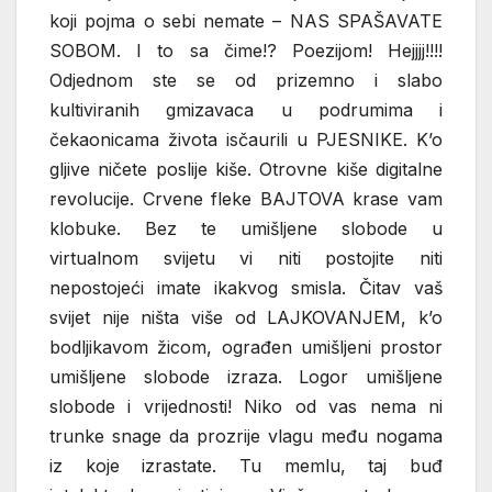
koji pojma o sebi nemate – NAS SPAŠAVATE
SOBOM. I to sa čime!? Poezijom! Hejjjj!!!!
Odjednom ste se od prizemno i slabo
kultiviranih gmizavaca u podrumima i
čekaonicama života isčaurili u PJESNIKE. K’o
gljive ničete poslije kiše. Otrovne kiše digitalne
revolucije. Crvene fleke BAJTOVA krase vam
klobuke. Bez te umišljene slobode u
virtualnom svijetu vi niti postojite niti
nepostojeći imate ikakvog smisla. Čitav vaš
svijet nije ništa više od LAJKOVANJEM, k’o
bodljikavom žicom, ograđen umišljeni prostor
umišljene slobode izraza. Logor umišljene
slobode i vrijednosti! Niko od vas nema ni
trunke snage da prozrije vlagu među nogama
iz koje izrastate. Tu memlu, taj buđ