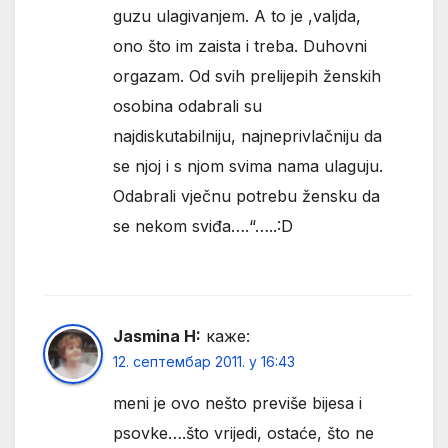
guzu ulagivanjem. A to je ,valjda,
ono što im zaista i treba. Duhovni
orgazam. Od svih prelijepih ženskih
osobina odabrali su
najdiskutabilniju, najneprivlačniju da
se njoj i s njom svima nama ulaguju.
Odabrali vječnu potrebu žensku da
se nekom sviđa….“…..:D
Jasmina H:
каже:
12. септембар 2011. у 16:43
meni je ovo nešto previše bijesa i
psovke….što vrijedi, ostaće, što ne