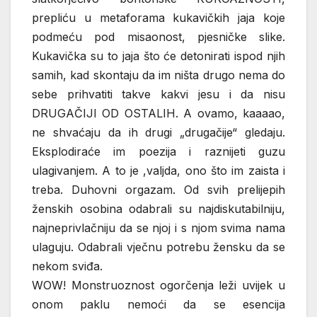
prepliću u metaforama kukavičkih jaja koje
podmeću pod misaonost, pjesničke slike.
Kukavička su to jaja što će detonirati ispod njih
samih, kad skontaju da im ništa drugo nema do
sebe prihvatiti takve kakvi jesu i da nisu
DRUGAČIJI OD OSTALIH. A ovamo, kaaaao,
ne shvaćaju da ih drugi „drugačije“ gledaju.
Eksplodiraće im poezija i raznijeti guzu
ulagivanjem. A to je ,valjda, ono što im zaista i
treba. Duhovni orgazam. Od svih prelijepih
ženskih osobina odabrali su najdiskutabilniju,
najneprivlačniju da se njoj i s njom svima nama
ulaguju. Odabrali vječnu potrebu žensku da se
nekom sviđa.
WOW! Monstruoznost ogorčenja leži uvijek u
onom paklu nemoći da se esencija