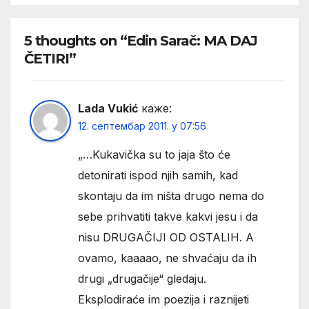
5 thoughts on “Edin Sarač: MA DAJ
ČETIRI”
Lada Vukić
каже:
12. септембар 2011. у 07:56
„…Kukavička su to jaja što će
detonirati ispod njih samih, kad
skontaju da im ništa drugo nema do
sebe prihvatiti takve kakvi jesu i da
nisu DRUGAČIJI OD OSTALIH. A
ovamo, kaaaao, ne shvaćaju da ih
drugi „drugačije“ gledaju.
Eksplodiraće im poezija i raznijeti