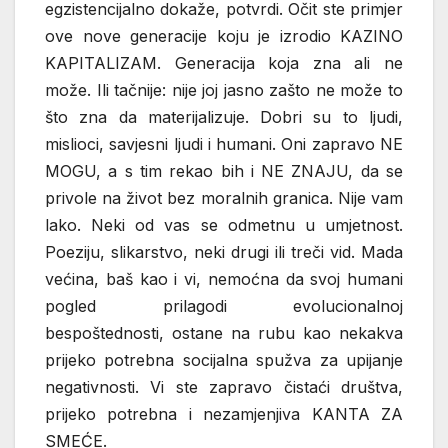
egzistencijalno dokaže, potvrdi. Očit ste primjer
ove nove generacije koju je izrodio KAZINO
KAPITALIZAM. Generacija koja zna ali ne
može. Ili tačnije: nije joj jasno zašto ne može to
što zna da materijalizuje. Dobri su to ljudi,
mislioci, savjesni ljudi i humani. Oni zapravo NE
MOGU, a s tim rekao bih i NE ZNAJU, da se
privole na život bez moralnih granica. Nije vam
lako. Neki od vas se odmetnu u umjetnost.
Poeziju, slikarstvo, neki drugi ili treči vid. Mada
većina, baš kao i vi, nemoćna da svoj humani
pogled prilagodi evolucionalnoj
bespoštednosti, ostane na rubu kao nekakva
prijeko potrebna socijalna spužva za upijanje
negativnosti. Vi ste zapravo čistaći društva,
prijeko potrebna i nezamjenjiva KANTA ZA
SMEĆE.