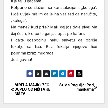
ti je taj u gaćama.
Potpuno se slažem sa konstatacijom, „kolega“.
I još uvijek mislim da je na vas red da naručite,
„kolega“.
Na mene? Kud prije? Mali, daj još dvije pive! Ma
daj četiri, k’o će te ganjati opet po kafani.
I dajte gospodinu neku salvetu da obriše
fekalije sa lica. Bez fekalija njegovo lice
poprima izraz mudraca.
Jedi govna!
MIRELA MAJIĆ-ZEC:
Stilda Roguljić: Pod
Кретање
DUPLO OD NIŠTA JE
maskama
NIŠTA
чланка