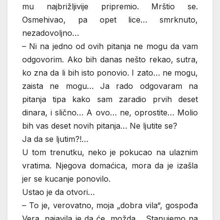
mu najbrižljivije pripremio. Mrštio se.
Osmehivao, pa opet lice… smrknuto,
nezadovoljno…
– Ni na jedno od ovih pitanja ne mogu da vam
odgovorim. Ako bih danas nešto rekao, sutra,
ko zna da li bih isto ponovio. I zato… ne mogu,
zaista ne mogu… Ja rado odgovaram na
pitanja tipa kako sam zaradio prvih deset
dinara, i slično… A ovo… ne, oprostite… Molio
bih vas deset novih pitanja… Ne ljutite se?
Ja da se ljutim?!…
U tom trenutku, neko je pokucao na ulaznim
vratima. Njegova domaćica, mora da je izašla
jer se kucanje ponovilo.
Ustao je da otvori…
– To je, verovatno, moja „dobra vila“, gospođa
Vera, najavila je da će, možda… Stanujemo na