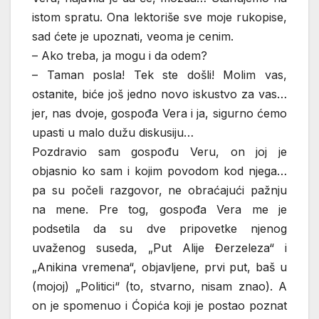
istom spratu. Ona lektoriše sve moje rukopise,
sad ćete je upoznati, veoma je cenim.
– Ako treba, ja mogu i da odem?
– Taman posla! Tek ste došli! Molim vas,
ostanite, biće još jedno novo iskustvo za vas…
jer, nas dvoje, gospođa Vera i ja, sigurno ćemo
upasti u malo dužu diskusiju…
Pozdravio sam gospođu Veru, on joj je
objasnio ko sam i kojim povodom kod njega…
pa su počeli razgovor, ne obraćajući pažnju
na mene. Pre tog, gospođa Vera me je
podsetila da su dve pripovetke njenog
uvaženog suseda, „Put Alije Đerzeleza“ i
„Anikina vremena“, objavljene, prvi put, baš u
(mojoj) „Politici“ (to, stvarno, nisam znao). A
on je spomenuo i Ćopića koji je postao poznat