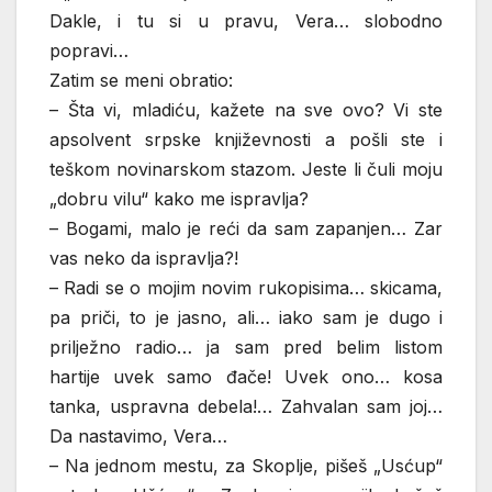
Dakle, i tu si u pravu, Vera… slobodno
popravi…
Zatim se meni obratio:
– Šta vi, mladiću, kažete na sve ovo? Vi ste
apsolvent srpske književnosti a pošli ste i
teškom novinarskom stazom. Jeste li čuli moju
„dobru vilu“ kako me ispravlja?
– Bogami, malo je reći da sam zapanjen… Zar
vas neko da ispravlja?!
– Radi se o mojim novim rukopisima… skicama,
pa priči, to je jasno, ali… iako sam je dugo i
prilježno radio… ja sam pred belim listom
hartije uvek samo đače! Uvek ono… kosa
tanka, uspravna debela!… Zahvalan sam joj…
Da nastavimo, Vera…
– Na jednom mestu, za Skoplje, pišeš „Usćup“