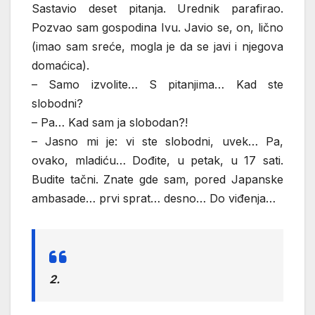
Sastavio deset pitanja. Urednik parafirao.
Pozvao sam gospodina Ivu. Javio se, on, lično
(imao sam sreće, mogla je da se javi i njegova
domaćica).
– Samo izvolite… S pitanjima… Kad ste
slobodni?
– Pa… Kad sam ja slobodan?!
– Jasno mi je: vi ste slobodni, uvek… Pa,
ovako, mladiću… Dođite, u petak, u 17 sati.
Budite tačni. Znate gde sam, pored Japanske
ambasade… prvi sprat… desno… Do viđenja…
2.