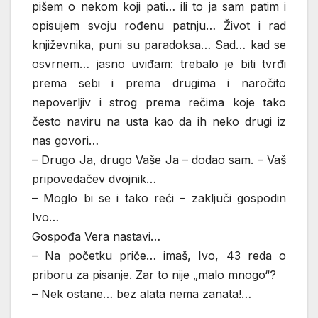
pišem o nekom koji pati… ili to ja sam patim i
opisujem svoju rođenu patnju… Život i rad
književnika, puni su paradoksa… Sad… kad se
osvrnem… jasno uviđam: trebalo je biti tvrđi
prema sebi i prema drugima i naročito
nepoverljiv i strog prema rečima koje tako
često naviru na usta kao da ih neko drugi iz
nas govori…
– Drugo Ja, drugo Vaše Ja – dodao sam. – Vaš
pripovedačev dvojnik…
– Moglo bi se i tako reći – zaključi gospodin
Ivo…
Gospođa Vera nastavi…
– Na početku priče… imaš, Ivo, 43 reda o
priboru za pisanje. Zar to nije „malo mnogo“?
– Nek ostane… bez alata nema zanata!…