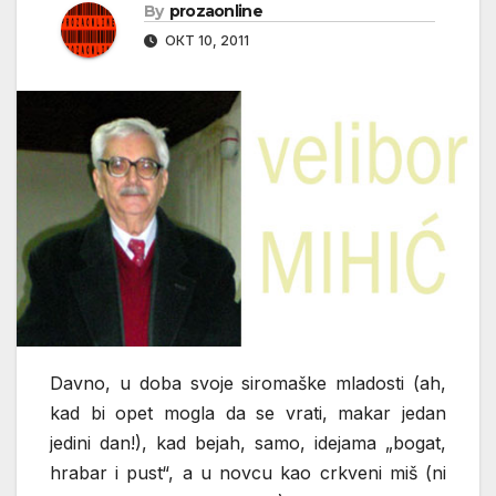
By
prozaonline
ОКТ 10, 2011
Davno, u doba svoje siromaške mladosti (ah,
kad bi opet mogla da se vrati, makar jedan
jedini dan!), kad bejah, samo, idejama „bogat,
hrabar i pust“, a u novcu kao crkveni miš (ni