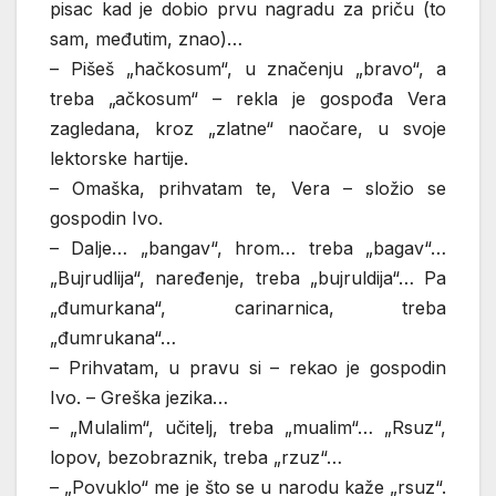
pisac kad je dobio prvu nagradu za priču (to
sam, međutim, znao)…
– Pišeš „hačkosum“, u značenju „bravo“, a
treba „ačkosum“ – rekla je gospođa Vera
zagledana, kroz „zlatne“ naočare, u svoje
lektorske hartije.
– Omaška, prihvatam te, Vera – složio se
gospodin Ivo.
– Dalje… „bangav“, hrom… treba „bagav“…
„Bujrudlija“, naređenje, treba „bujruldija“… Pa
„đumurkana“, carinarnica, treba
„đumrukana“…
– Prihvatam, u pravu si – rekao je gospodin
Ivo. – Greška jezika…
– „Mulalim“, učitelj, treba „mualim“… „Rsuz“,
lopov, bezobraznik, treba „rzuz“…
– „Povuklo“ me je što se u narodu kaže „rsuz“.