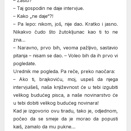
– Zašto?
– Taj gospodin ne daje intervjue.
– Kako „ne daje“?!
– Pa lepo: nikom, još, nije dao. Kratko i jasno.
Nikakvo čudo što žutokljunac kao ti to ne
zna…
– Naravno, prvo bih, veoma pažljivo, sastavio
pitanja – nisam se dao. – Voleo bih da ih prvo vi
pogledate.
Urednik me pogleda. Pa reče, preko naočara:
– Ako ti, brajkoviću, moj, uspeš da njega
intervjuišeš, naša književnost će u tebi izgubiti
velikog budućeg pisca, a naše novinarstvo će
u tebi dobiti velikog budućeg novinara!
Kad je izgovorio ovu tiradu, tako je, odjednom,
počeo da se smeje da je morao da popusti
kaiš, zamalo da mu pukne…