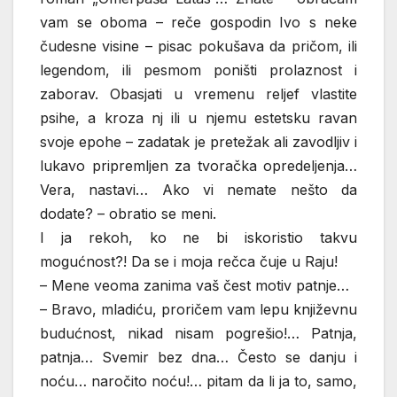
vam se oboma – reče gospodin Ivo s neke
čudesne visine – pisac pokušava da pričom, ili
legendom, ili pesmom poništi prolaznost i
zaborav. Obasjati u vremenu reljef vlastite
psihe, a kroza nj ili u njemu estetsku ravan
svoje epohe – zadatak je pretežak ali zavodljiv i
lukavo pripremljen za tvoračka opredeljenja…
Vera, nastavi… Ako vi nemate nešto da
dodate? – obratio se meni.
I ja rekoh, ko ne bi iskoristio takvu
mogućnost?! Da se i moja rečca čuje u Raju!
– Mene veoma zanima vaš čest motiv patnje…
– Bravo, mladiću, proričem vam lepu književnu
budućnost, nikad nisam pogrešio!… Patnja,
patnja… Svemir bez dna… Često se danju i
noću… naročito noću!… pitam da li ja to, samo,