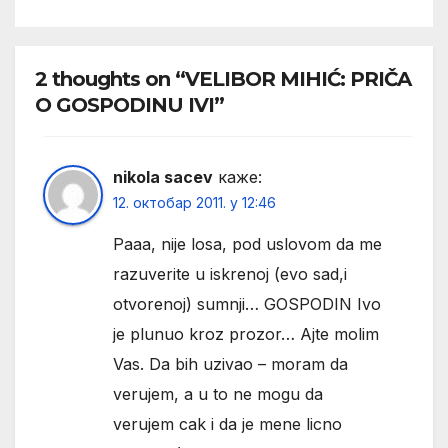
2 thoughts on “VELIBOR MIHIĆ: PRIČA
O GOSPODINU IVI”
nikola sacev
каже:
12. октобар 2011. у 12:46
Paaa, nije losa, pod uslovom da me
razuverite u iskrenoj (evo sad,i
otvorenoj) sumnji… GOSPODIN Ivo
je plunuo kroz prozor… Ajte molim
Vas. Da bih uzivao – moram da
verujem, a u to ne mogu da
verujem cak i da je mene licno