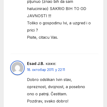
pljunuo (znao bih da sam
halucinirao) SAKRIO BIH TO OD
JAVNOSTI !!!
Toliko o gospodinu Ivi, a uzgred i o
prici ?
Pisite, citacu Vas.
Esad J.B.
каже:
18. октобар 2011. у 22:11
Dobro odslikan Ivin stav,
opreznost, dvojnost, a posebno
ono o patnji. Čestitam.
Pozdrav, svako dobro!