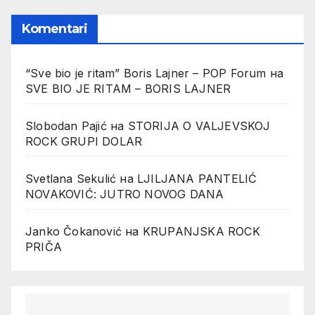
Komentari
“Sve bio je ritam” Boris Lajner – POP Forum
на
SVE BIO JE RITAM – BORIS LAJNER
Slobodan Pajić
на
STORIJA O VALJEVSKOJ
ROCK GRUPI DOLAR
Svetlana Sekulić
на
LJILJANA PANTELIĆ
NOVAKOVIĆ: JUTRO NOVOG DANA
Janko Čokanović
на
KRUPANJSKA ROCK
PRIČA