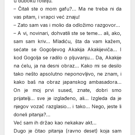
u duboku fotelju.
– Čitali ste o mom gafu?… Ma ne treba ni da
vas pitam, i vrapci već znaju!
– Zato sam vas i molio da odložimo razgovor…
– A vi, novinari, dohvatili ste se teme… ali, ako,
sam sam kriv… Mladiću, šta da vam kažem,
sećate se Gogoljevog Akakija Akakijeviča… I
kod Gogolja se radilo o pljuvanju… Da, Akakije
na ćelu, ja na desni obraz… Kako mi se desilo
tako nešto apsolutno neponovljivo, ne znam, i
kako baš na obraz japanskog ambasadora…
On je moj prvi sused, znate, dobri smo
prijatelji… sve je izglađeno, ali… Izgleda da je
njegov vozač razglasio… i tako… Nego, jeste li
doneli pitanja?…
Već sam ih držao kao nekakav akt…
Dugo je čitao pitanja (ravno deset) koja sam