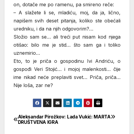
on, dotače me po ramenu, pa smireno reče:
– A slažete li se, mladiću, moj, da ja, lično,
napišem svih deset pitanja, koliko ste obećali
uredniku, i da na njih odgovorim?…
Složio sam se… ali treći put nisam kod njega
otišao: bilo me je stid… što sam ga i toliko
uznemirio…
Eto, to je priča o gospodinu Ivi Andriću, o
gospođi Veri Stojić… i mojoj malenkosti… čije
ime nikad neće preplaviti svet… Priča, priča…
Nije loša, zar ne?
Aleksandar Pirožkov:
Lada Vukić: MARTA
Кретање
DRUŠTVENA IGRA
чланка