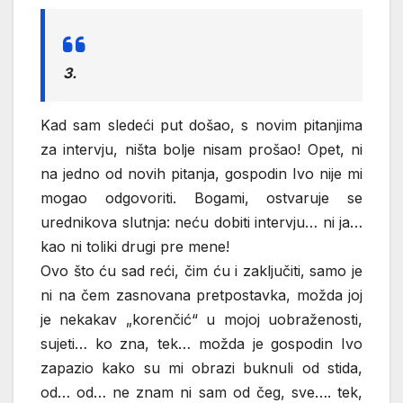
3.
Kad sam sledeći put došao, s novim pitanjima
za intervju, ništa bolje nisam prošao! Opet, ni
na jedno od novih pitanja, gospodin Ivo nije mi
mogao odgovoriti. Bogami, ostvaruje se
urednikova slutnja: neću dobiti intervju… ni ja…
kao ni toliki drugi pre mene!
Ovo što ću sad reći, čim ću i zaključiti, samo je
ni na čem zasnovana pretpostavka, možda joj
je nekakav „korenčić“ u mojoj uobraženosti,
sujeti… ko zna, tek… možda je gospodin Ivo
zapazio kako su mi obrazi buknuli od stida,
od… od… ne znam ni sam od čeg, sve…. tek,