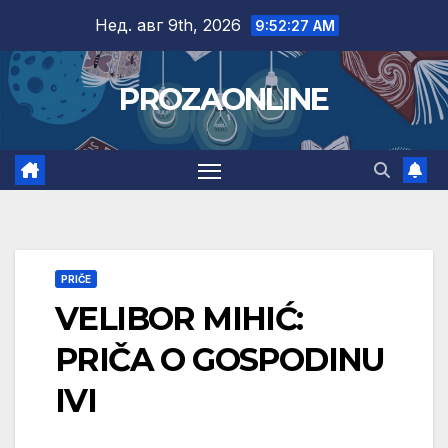
Skip
Нед. авг 9th, 2026
9:52:28 AM
to
content
PROZAONLINE
PRIČE
VELIBOR MIHIĆ:
PRIČA O GOSPODINU
IVI