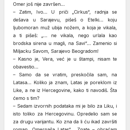
Omer još nije završen…
– Zatim, Ivo… U priči „Cirkus“, radnja se
dešava u Sarajevu, pišeš o Etelki… koju
ljubomoran muž ubija nožem, a koja je vikala,
a ti pišeš: „… ne vikala, nego urlala kao
brodska sirena u magli, na Savi“… Zamenio si
Miljacku Savom, Sarajevo Beogradom!
– Kasno je, Vera, već je u štampi, nisam te
obavestio…
– Samo da se vratim, preskočila sam, na
Latasa… Koliko ja znam, Latas je poreklom iz
Like, a ne iz Hercegovine, kako ti navodiš. Šta
ćemo s tim?
– Sedam izvornih podataka mi je bilo za Liku, i
isto toliko za Hercegovinu. Opredelio sam se
za drugu varijantu. Ko zna da li ću ikad završiti
roman „Omerpaša Latas“… Znate – obraćam