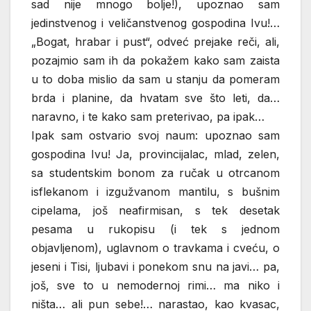
sad nije mnogo bolje!), upoznao sam
jedinstvenog i veličanstvenog gospodina Ivu!…
„Bogat, hrabar i pust“, odveć prejake reči, ali,
pozajmio sam ih da pokažem kako sam zaista
u to doba mislio da sam u stanju da pomeram
brda i planine, da hvatam sve što leti, da…
naravno, i te kako sam preterivao, pa ipak…
Ipak sam ostvario svoj naum: upoznao sam
gospodina Ivu! Ja, provincijalac, mlad, zelen,
sa studentskim bonom za ručak u otrcanom
isflekanom i izgužvanom mantilu, s bušnim
cipelama, još neafirmisan, s tek desetak
pesama u rukopisu (i tek s jednom
objavljenom), uglavnom o travkama i cveću, o
jeseni i Tisi, ljubavi i ponekom snu na javi… pa,
još, sve to u nemodernoj rimi… ma niko i
ništa… ali pun sebe!… narastao, kao kvasac,