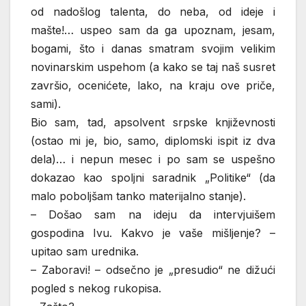
od nadošlog talenta, do neba, od ideje i
mašte!… uspeo sam da ga upoznam, jesam,
bogami, što i danas smatram svojim velikim
novinarskim uspehom (a kako se taj naš susret
završio, ocenićete, lako, na kraju ove priče,
sami).
Bio sam, tad, apsolvent srpske književnosti
(ostao mi je, bio, samo, diplomski ispit iz dva
dela)… i nepun mesec i po sam se uspešno
dokazao kao spoljni saradnik „Politike“ (da
malo poboljšam tanko materijalno stanje).
– Došao sam na ideju da intervjuišem
gospodina Ivu. Kakvo je vaše mišljenje? –
upitao sam urednika.
– Zaboravi! – odsečno je „presudio“ ne dižući
pogled s nekog rukopisa.