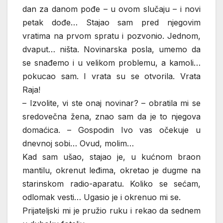
dan za danom pođe – u ovom slučaju – i novi
petak dođe… Stajao sam pred njegovim
vratima na prvom spratu i pozvonio. Jednom,
dvaput… ništa. Novinarska posla, umemo da
se snađemo i u velikom problemu, a kamoli…
pokucao sam. I vrata su se otvorila. Vrata
Raja!
– Izvolite, vi ste onaj novinar? – obratila mi se
sredovečna žena, znao sam da je to njegova
domaćica. – Gospodin Ivo vas očekuje u
dnevnoj sobi… Ovud, molim…
Kad sam ušao, stajao je, u kućnom braon
mantilu, okrenut leđima, okretao je dugme na
starinskom radio-aparatu. Koliko se sećam,
odlomak vesti… Ugasio je i okrenuo mi se.
Prijateljski mi je pružio ruku i rekao da sednem