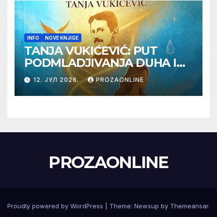
INFO
NOVE KNJIGE
TANJA VUKIĆEVIĆ: PUT
PODMLADJIVANJA DUHA I
TELA SA TESLOM
12. ЈУЛ 2026.
PROZAONLINE
PROZAONLINE
Proudly powered by WordPress
|
Theme:
Newsup
by
Themeansar
.