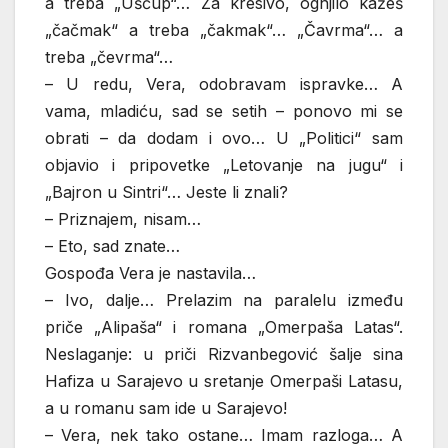
a treba „Ušćup“… Za kresivo, ognjilo kažeš
„čačmak“ a treba „čakmak“… „Čavrma“… a
treba „čevrma“…
– U redu, Vera, odobravam ispravke… A
vama, mladiću, sad se setih – ponovo mi se
obrati – da dodam i ovo… U „Politici“ sam
objavio i pripovetke „Letovanje na jugu“ i
„Bajron u Sintri“… Jeste li znali?
– Priznajem, nisam…
– Eto, sad znate…
Gospođa Vera je nastavila…
– Ivo, dalje… Prelazim na paralelu između
priče „Alipaša“ i romana „Omerpaša Latas“.
Neslaganje: u priči Rizvanbegović šalje sina
Hafiza u Sarajevo u sretanje Omerpaši Latasu,
a u romanu sam ide u Sarajevo!
– Vera, nek tako ostane… Imam razloga… A