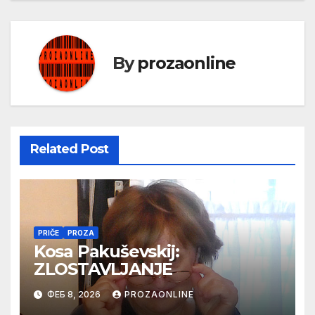
By
prozaonline
Related Post
PRIČE
PROZA
Kosa Pakuševskij:
ZLOSTAVLJANJE
ФЕБ 8, 2026
PROZAONLINE