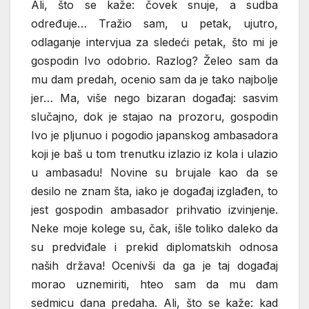
Ali, što se kaže: čovek snuje, a sudba
određuje… Tražio sam, u petak, ujutro,
odlaganje intervjua za sledeći petak, što mi je
gospodin Ivo odobrio. Razlog? Želeo sam da
mu dam predah, ocenio sam da je tako najbolje
jer… Ma, više nego bizaran događaj: sasvim
slučajno, dok je stajao na prozoru, gospodin
Ivo je pljunuo i pogodio japanskog ambasadora
koji je baš u tom trenutku izlazio iz kola i ulazio
u ambasadu! Novine su brujale kao da se
desilo ne znam šta, iako je događaj izglađen, to
jest gospodin ambasador prihvatio izvinjenje.
Neke moje kolege su, čak, išle toliko daleko da
su predviđale i prekid diplomatskih odnosa
naših država! Ocenivši da ga je taj događaj
morao uznemiriti, hteo sam da mu dam
sedmicu dana predaha. Ali, što se kaže: kad