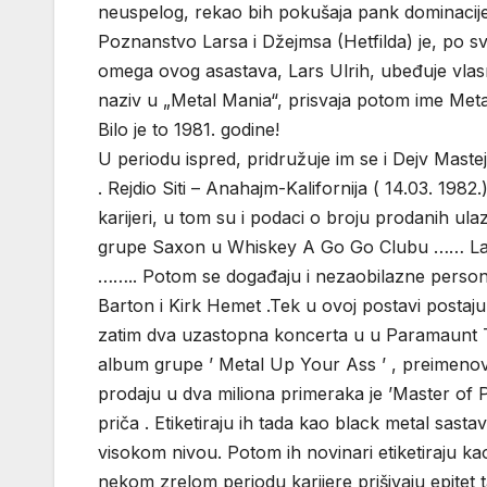
neuspelog, rekao bih pokušaja pank dominacije
Poznanstvo Larsa i Džejmsa (Hetfilda) je, po sve
omega ovog asastava, Lars Ulrih, ubeđuje vlas
naziv u „Metal Mania“, prisvaja potom ime Metali
Bilo je to 1981. godine!
U periodu ispred, pridružuje im se i Dejv Maste
. Rejdio Siti – Anahajm-Kalifornija ( 14.03. 19
karijeri, u tom su i podaci o broju prodanih ula
grupe Saxon u Whiskey A Go Go Clubu …… Lars ,
…….. Potom se događaju i nezaobilazne persona
Barton i Kirk Hemet .Tek u ovoj postavi postaju
zatim dva uzastopna koncerta u u Paramaunt Tie
album grupe ’ Metal Up Your Ass ’ , preimenovan
prodaju u dva miliona primeraka je ’Master of P
priča . Etiketiraju ih tada kao black metal sas
visokom nivou. Potom ih novinari etiketiraju kao 
nekom zrelom periodu karijere prišivaju epitet t