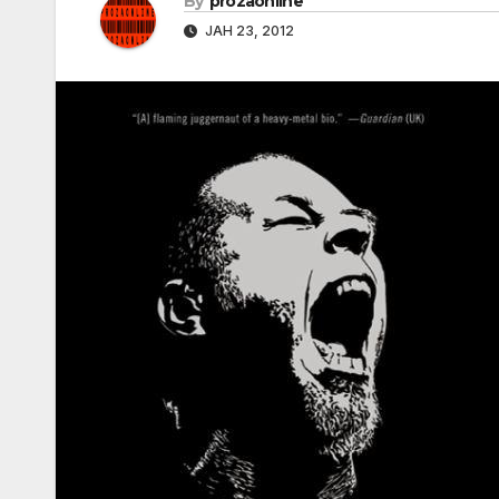
By
prozaonline
ЈАН 23, 2012