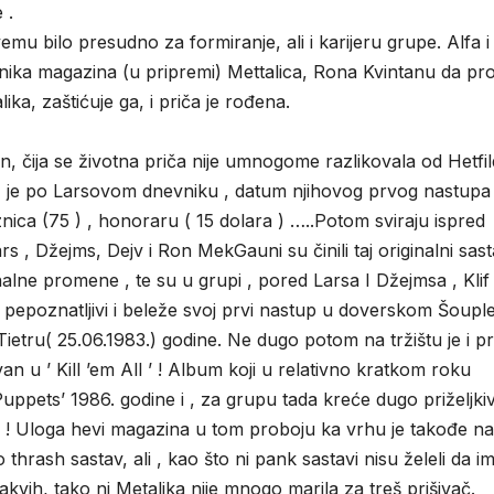
 .
mu bilo presudno za formiranje, ali i karijeru grupe. Alfa i
nika magazina (u pripremi) Mettalica, Rona Kvintanu da pr
ka, zaštićuje ga, i priča je rođena.
jn, čija se životna priča nije umnogome razlikovala od Hetfi
82.) je po Larsovom dnevniku , datum njihovog prvog nastupa
znica (75 ) , honoraru ( 15 dolara ) …..Potom sviraju ispred
 Džejms, Dejv i Ron MekGauni su činili taj originalni sas
lne promene , te su u grupi , pored Larsa I Džejmsa , Klif
 pepoznatljivi i beleže svoj prvi nastup u doverskom Šouple
tru( 25.06.1983.) godine. Ne dugo potom na tržištu je i pr
 u ’ Kill ’em All ’ ! Album koji u relativno kratkom roku
uppets’ 1986. godine i , za grupu tada kreće dugo priželjki
tav ! Uloga hevi magazina u tom proboju ka vrhu je takođe na
thrash sastav, ali , kao što ni pank sastavi nisu želeli da i
akvih, tako ni Metalika nije mnogo marila za treš prišivač.