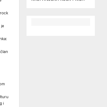
e
 rock
 je
nka:
 član
kom
lturu
g i