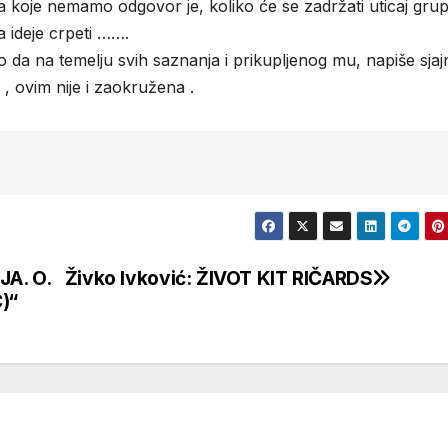
 na koje nemamo odgovor je, koliko će se zadržati uticaj gru
sa ideje crpeti …….
dio da na temelju svih saznanja i prikupljenog mu, napiše sja
m , ovim nije i zaokružena .
JA. O.
Živko Ivković: ŽIVOT KIT RIČARDS
)“