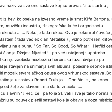
ravi naziv za sve one sastave koji su prevazišli tu startnu ,
citi iz hevi koloseka na izvesno vreme je smrt Klifa Bartona,
 muzičku industriju, diskografske kuće i organizaciju
 prekinuta ……. Neko je tada rekao: ’Ovo je rokenrol čoveče 
Mastejn ( tada već ex član Metalike ) , vidno potrešen Klif
vljenu na albumu ’ So Far, So Good, So What ’ ! Hetfild ost
i član je Džejms Njusted ! I po već ustaljenoj : upotreba –
ka nije zaobišla neizbežna heroinska faza, divljanje po
 je stavljen na snimanja svih albuma, pojedine deonice isti
lopiti mozaik stvaralačkog opusa ovog vrhunskog sastava .B
zatim je u sastavu Robert Truhiljo…. Ono što je , na koncu
e od želje za slavom , ma šta to značilo …..
u slavnih ’ ! Reći će , pa to je 21. vek i sve je tako normal
 pažnju su oduvek plenili sastavi koje je obavijala doza mistici