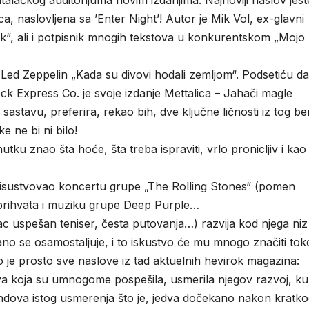
alačkog auditorijuma novim izdanjima. Najnoviji naslov jest
ca, naslovljena sa ’Enter Night’! Autor je Mik Vol, ex-glavni
“, ali i potpisnik mnogih tekstova u konkurentskom „Mojo
Led Zeppelin „Kada su divovi hodali zemljom“. Podsetiću da
ck Express Co. je svoje izdanje Mettalica – Jahači magle
astavu, preferira, rekao bih, dve ključne ličnosti iz tog be
e ne bi ni bilo!
tku znao šta hoće, šta treba ispraviti, vrlo pronicljiv i kao
risustvovao koncertu grupe „The Rolling Stones“ (pomen
rihvata i muziku grupe Deep Purple…
ac uspešan teniser, česta putovanja…) razvija kod njega niz
rano se osamostaljuje, i to iskustvo će mu mnogo značiti to
jao je prosto sve naslove iz tad aktuelnih hevirok magazina:
iva koja su umnogome pospešila, usmerila njegov razvoj, ku
endova istog usmerenja što je, jedva dočekano nakon kratko