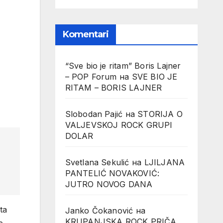
Komentari
“Sve bio je ritam” Boris Lajner
– POP Forum
на
SVE BIO JE
RITAM – BORIS LAJNER
Slobodan Pajić
на
STORIJA O
VALJEVSKOJ ROCK GRUPI
DOLAR
Svetlana Sekulić
на
LJILJANA
PANTELIĆ NOVAKOVIĆ:
JUTRO NOVOG DANA
ta
Janko Čokanović
на
KRUPANJSKA ROCK PRIČA