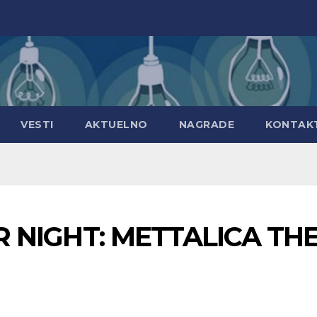
VESTI
AKTUELNO
NAGRADE
KONTAK
ER NIGHT: METTALICA TH