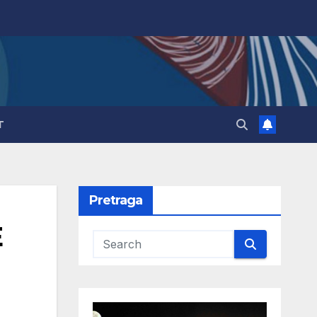
T
Pretraga
E