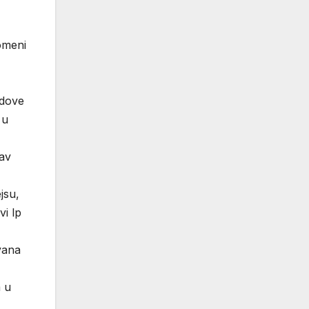
omeni
ldove
 u
tav
jsu,
vi lp
vana
m u