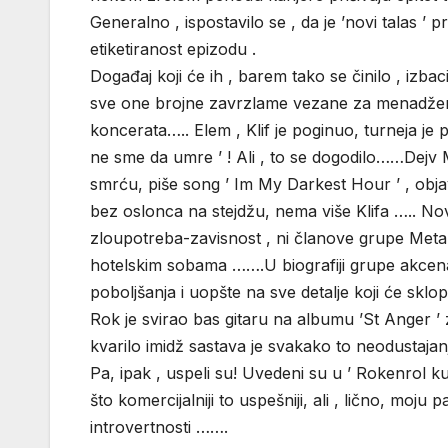
Generalno , ispostavilo se , da je ’novi talas ’ p
etiketiranost epizodu .
Događaj koji će ih , barem tako se činilo , izba
sve one brojne zavrzlame vezane za menadžere,
koncerata….. Elem , Klif je poginuo, turneja je
ne sme da umre ’ ! Ali , to se dogodilo……Dejv 
smrću, piše song ’ Im My Darkest Hour ’ , obja
bez oslonca na stejdžu, nema više Klifa ….. Nov
zloupotreba-zavisnost , ni članove grupe Metali
hotelskim sobama …….U biografiji grupe akcenat
poboljšanja i uopšte na sve detalje koji će sk
Rok je svirao bas gitaru na albumu ’St Anger ’ 
kvarilo imidž sastava je svakako to neodustajanj
Pa, ipak , uspeli su! Uvedeni su u ’ Rokenrol kuć
što komercijalniji to uspešniji, ali , lično, moju
introvertnosti …….