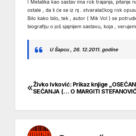
I Metalika kao sastav ima rok trajanja, pitanje
ostale , da li će se iz nj . stvaralačkog rok opu
Bilo kako bilo, tek , autor ( Mik Vol ) se potru
biografiju o još sjajnijem sastavu, koja , veruje
U Šapcu , 26. 12.2011. godine
Živko Ivković: Prikaz knjige „OSEĆAN
Кретање
SEĆANJA (… O MARGITI STEFANOVIĆ
чланка