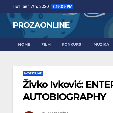
Skip
Пет. авг 7th, 2026
3:19:10 PM
to
content
PROZAONLINE
HOME
FILM
KONKURSI
MUZIKA
NOVE KNJIGE
Živko Ivković: ENT
AUTOBIOGRAPHY