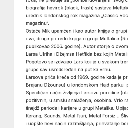
roka, ne prestaje sa „bombardovanjem“ svog čit
biografija hevirok (black, trash) sastava Mettali
urednik londonskog rok magazina „Classic Rock
magazinu“.
Ostaće Mik upamćen i kao autor knjige o grupi 
ova, druga po redu knjiga o grupi Mettalica (Ro
publikovao 2006. godine). Autor storije o ovom s
Larsa Ulriha i Džejmsa Hetfilda bez kojih Metalik
Pogotovo se izdvajao Lars koji je u svakom trenu
grupe sav usredsređen na put ka vrhu.
Larsova priča kreće od 1969. godine kada je p
Brajanu Džounsu) u londonskom Hajd parku, p
Specifičan način življenja Larsove porodice (ot
pozitivnih, u smislu snalaženja, osobina. Vrlo 
tinejdž perioda i karijere u grupi Metalika. Upi
Kerang, Saunds, Metal Fjuri, Metal Forsiz… Št
i uopšte hevi način razmišljanja, prihvatanje b