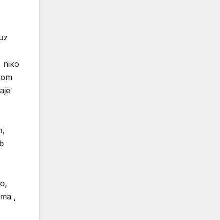
 uz
, niko
ovom
aje
h,
ob
no,
zma ,