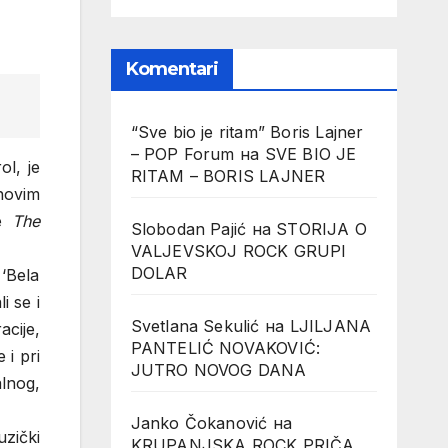
Komentari
“Sve bio je ritam” Boris Lajner
– POP Forum
на
SVE BIO JE
l, je
RITAM – BORIS LAJNER
novim
pe
The
Slobodan Pajić
на
STORIJA O
VALJEVSKOJ ROCK GRUPI
DOLAR
‘Bela
i se i
Svetlana Sekulić
на
LJILJANA
acije,
PANTELIĆ NOVAKOVIĆ:
 i pri
JUTRO NOVOG DANA
alnog,
Janko Čokanović
на
uzički
KRUPANJSKA ROCK PRIČA