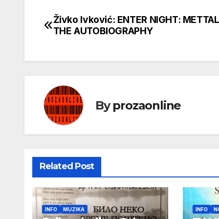
Živko Ivković: ENTER NIGHT: METTA
Кретање
THE AUTOBIOGRAPHY
чланка
By
prozaonline
Related Post
INFO
MUZIKA
INFO
N