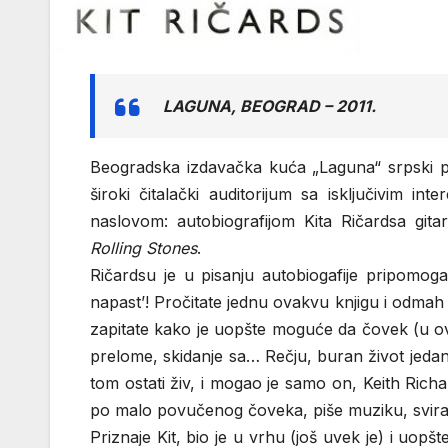
LAGUNA, BEOGRAD – 2011.
Beogradska izdavačka kuća „Laguna“ srpski pr
široki čitalački auditorijum sa isključivim 
naslovom: autobiografijom Kita Ričardsa gita
Rolling Stones
.
Ričardsu je u pisanju autobiogafije pripomog
napast’! Pročitate jednu ovakvu knjigu i odmah po
zapitate kako je uopšte moguće da čovek (u ovom 
prelome, skidanje sa… Rečju, buran život jedan, a
tom ostati živ, i mogao je samo on, Keith Rich
po malo povučenog čoveka, piše muziku, svira ,
Priznaje Kit, bio je u vrhu (još uvek je) i uopš