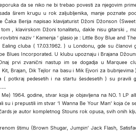
i preporuka da se niko ne bi trebao povesti za njegovim pri
o sada širem krugu u rok zaljubljenika, manje poznate pod
 Čaka Berija napisao klavijaturist Džoni Džonson (Sweet L
 tom , klavirskom Džoni tonalitetu, dakle nisu gitarski , m
rovbitni naziv ‘ Kamenja ‘ glasio je : Little Boy Blue and Th
Ealing cluba ( 17.03.1962. ) u Londonu, gde su članovi 
rupe Blues Incorporated. U klubu upoznaju i Brajana Džoun
Onaj prvi zvanični nastup im se dogadja u Marquee cl
Kit, Brajan, Dik Tejlor na basu i Mik Ejvori za bubnjevima 
( potkraj pedesetih i na startu šesdesetih ) su pravili g
)….
l Me) 1964. godine, stvar koja je objavljena na NO. 1 LP 
ali su i prepustili im stvar ‘I Wanna Be Your Man’ koja će s
čards je autor kompletnog Stouns rok opusa, svih onih klj
vorenom štimu (Brown Shugar, Jumpin’ Jack Flash, Satisfac