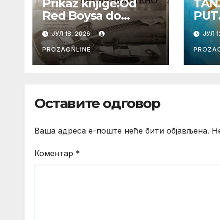
Prikaz knjige:Od
TAN
Red Boysa do
PUT
Drugog stvaranja
POD
ЈУЛ 18, 2026
ЈУЛ 1
sveta (bilo neko
DUHA
vreme pošteno)
TES
PROZAONLINE
PROZAO
(autor- Zlatomira
Sremca, Botoš 2022.
godine, samizdat)
Оставите одговор
Ваша адреса е-поште неће бити објављена.
Н
Коментар
*