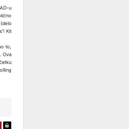
SAD-u
lično
(delo
’! Kit
o to,
s. Ova
četku
lling