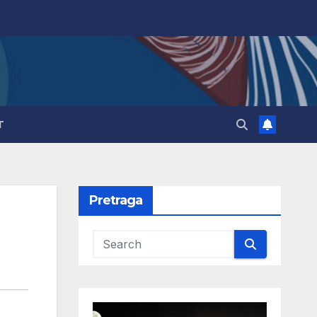
T
Pretraga