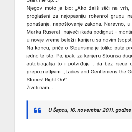
Start me up…)
Njegov moto je bio: „Ako želiš stići na vr
proglašeni za najopasniju rokenrol grupu n
ponašanje, nepoštovanje zakona. Naravno, u sv
Marka Rusera), najveći ikada podignut – montir
u novije vreme beleži i karijeru sa novim (so
Na koncu, priča o Stounsima je toliko puta pr
jedno te isto. Pa, ipak, za karijeru Stounsa dug
autobiogafija to i potvrđuje , da bez njega
prepoznatljivim: „Ladies and Gentlemens the 
Stones! Right On!“
Živeli nam…
U Šapcu, 16. novembar 2011. godine