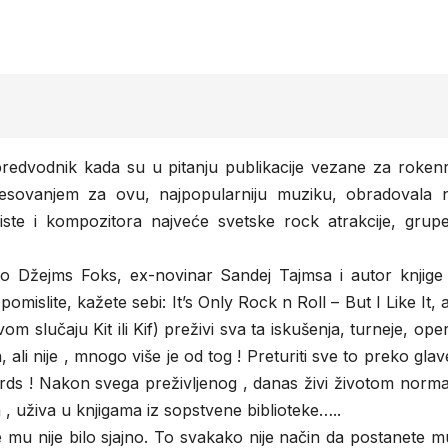
edvodnik kada su u pitanju publikacije vezane za rokenro
interesovanjem za ovu, najpopularniju muziku, obradovala 
riste i kompozitora najveće svetske rock atrakcije, gru
ao Džejms Foks, ex-novinar Sandej Tajmsa i autor knjige 
mislite, kažete sebi: It’s Only Rock n Roll – But I Like It, al
slučaju Kit ili Kif) preživi sva ta iskušenja, turneje, oper
li nije , mnogo više je od tog ! Preturiti sve to preko glave
ards ! Nakon svega preživljenog , danas živi životom norm
 uživa u knjigama iz sopstvene biblioteke…..
te mu nije bilo sjajno. To svakako nije način da postanete m