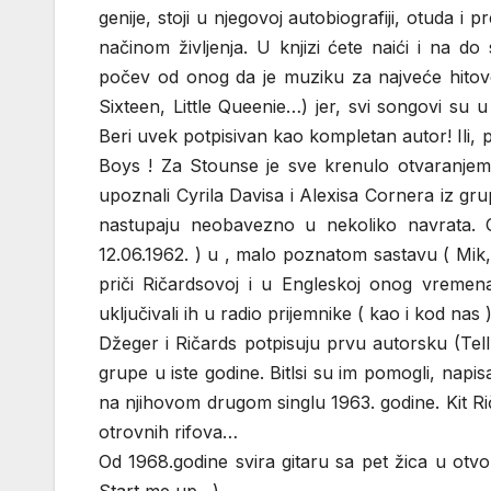
genije, stoji u njegovoj autobiografiji, otuda 
načinom življenja. U knjizi ćete naići i na d
počev od onog da je muziku za najveće hitove
Sixteen, Little Queenie…) jer, svi songovi su u
Beri uvek potpisivan kao kompletan autor! Ili, p
Boys ! Za Stounse je sve krenulo otvaranjem 
upoznali Cyrila Davisa i Alexisa Cornera iz g
nastupaju neobavezno u nekoliko navrata. 
12.06.1962. ) u , malo poznatom sastavu ( Mik, 
priči Ričardsovoj i u Engleskoj onog vremena 
uključivali ih u radio prijemnike ( kao i kod nas 
Džeger i Ričards potpisuju prvu autorsku (Tel
grupe u iste godine. Bitlsi su im pomogli, napis
na njihovom drugom singlu 1963. godine. Kit Ri
otrovnih rifova…
Od 1968.godine svira gitaru sa pet žica u ot