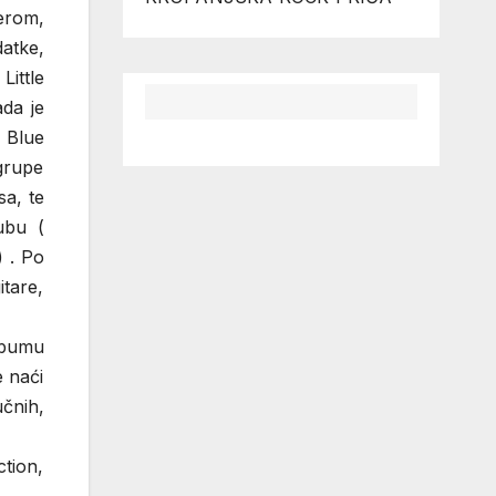
merom,
atke,
ittle
ada je
e Blue
grupe
sa, te
ubu (
) . Po
itare,
albumu
e naći
učnih,
tion,