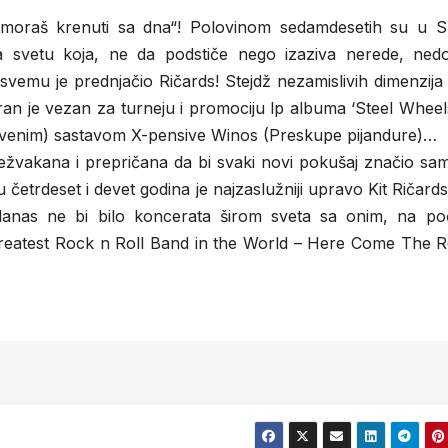
h, moraš krenuti sa dna“! Polovinom sedamdesetih su u 
a svetu koja, ne da podstiče nego izaziva nerede, nedo
emu je prednjačio Ričards! Stejdž nezamislivih dimenzija 
an je vezan za turneju i promociju lp albuma ‘Steel Wheels
pstvenim) sastavom X-pensive Winos (Preskupe pijandure)…
ežvakana i prepričana da bi svaki novi pokušaj značio sam
u četrdeset i devet godina je najzaslužniji upravo Kit Ričard
 danas ne bi bilo koncerata širom sveta sa onim, na po
Greatest Rock n Roll Band in the World – Here Come The Ro