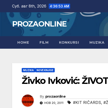
Skip
Суб. авг 8th, 2026
4:36:54 AM
to
content
PROZAONLINE
HOME
FILM
KONKURSI
MUZIKA
MUZIKA
NOVE KNJIGE
Živko Ivković: ŽIV
By
prozaonline
#KIT RIČARDS
,
#Ž
НОВ 20, 2011