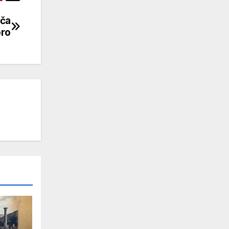
iča
oro