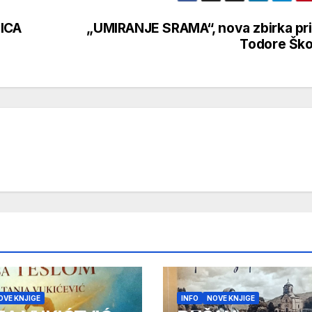
LICA
„UMIRANJE SRAMA“, nova zbirka pr
Todore Šk
OVE KNJIGE
INFO
NOVE KNJIGE