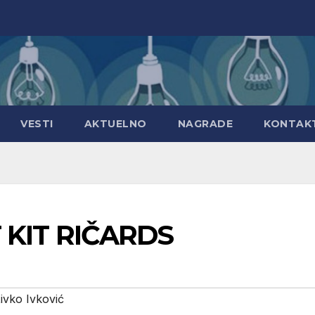
VESTI
AKTUELNO
NAGRADE
KONTAK
OT KIT RIČARDS
ivko Ivković