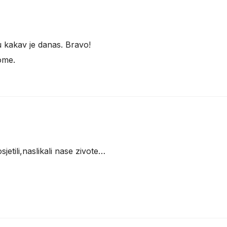
u kakav je danas. Bravo!
tome.
sjetili,naslikali nase zivote…