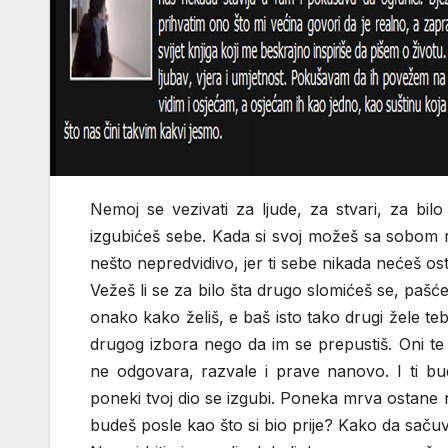
Nemoj se vezivati za ljude, za stvari, za bilo
izgubićeš sebe. Kada si svoj možeš sa sobom radi
nešto nepredvidivo, jer ti sebe nikada nećeš ostav
Vežeš li se za bilo šta drugo slomićeš se, pašćeš.
onako kako želiš, e baš isto tako drugi žele te
drugog izbora nego da im se prepustiš. Oni te
ne odgovara, razvale i prave nanovo. I ti bu
poneki tvoj dio se izgubi. Poneka mrva ostane na
budeš posle kao što si bio prije? Kako da sačuv