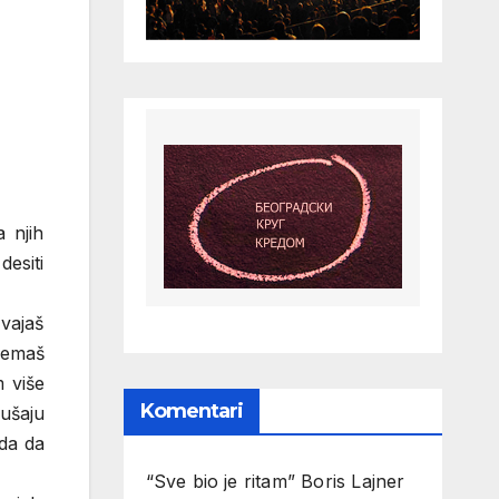
a njih
desiti
 vajaš
 nemaš
m više
Komentari
ušaju
nda da
“Sve bio je ritam” Boris Lajner