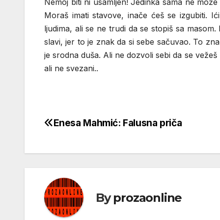
Nemoj biti ni usamljen! Jedinka sama ne može o
Moraš imati stavove, inače ćeš se izgubiti. Ić
ljudima, ali se ne trudi da se stopiš sa masom
slavi, jer to je znak da si sebe sačuvao. To zna
je srodna duša. Ali ne dozvoli sebi da se vežeš 
ali ne svezani..
Enesa Mahmić: Falusna priča
Кретање
чланка
By
prozaonline