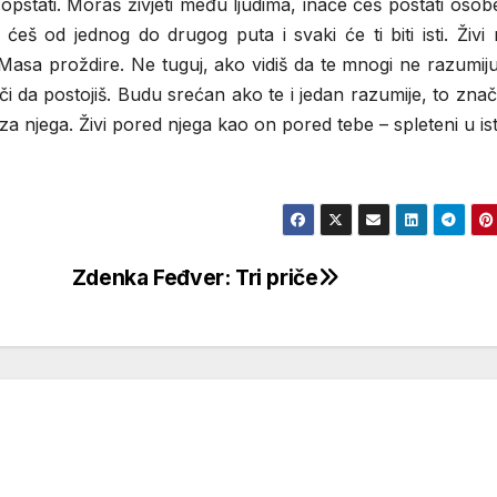
pstati. Moraš živjeti među ljudima, inače ćeš postati osob
i ćeš od jednog do drugog puta i svaki će ti biti isti. Živ
. Masa proždire. Ne tuguj, ako vidiš da te mnogi ne razumij
či da postojiš. Budu srećan ako te i jedan razumije, to znači
za njega. Živi pored njega kao on pored tebe – spleteni u ist
Zdenka Feđver: Tri priče