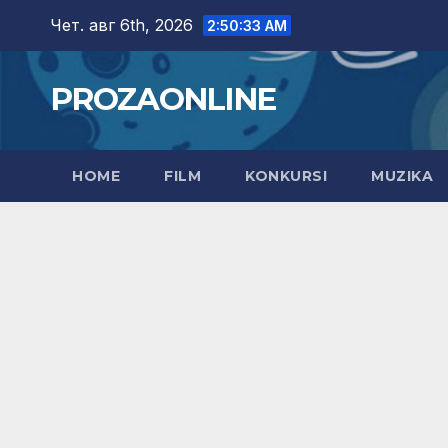
Skip
Чет. авг 6th, 2026
2:50:34 AM
to
content
PROZAONLINE
HOME
FILM
KONKURSI
MUZIKA