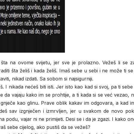
 šta na ovome svijetu, jer sve je prolazno. Vežeš li se z
ti šta želiš i kada želiš. Imaš sebe u sebi i ne može ti se 
iti, nikad izdati. Sa sobom si najsigurniji.
 I nikada nećeš biti isti. Jer isto kao kad si svoj, pa ti sebe
be da vajaju kako im se prohtije, a ti kada si se već vezao,
 gnječe kao glinu. Prave oblik kakav im odgovara, a kad i
deš sav izgnječen i izmrvljen, jer u svakom de novo pok
 podu, vajar ni ne primijeti. Desi se i da je zgazi. I kako o
aš sebe cijelog, ako pustiš da se vežeš?