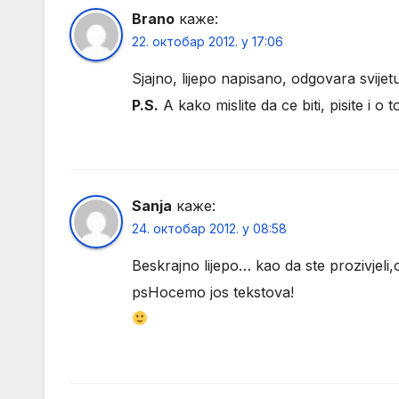
Brano
каже:
22. октобар 2012. у 17:06
Sjajno, lijepo napisano, odgovara svijet
P.S.
A kako mislite da ce biti, pisite i o 
Sanja
каже:
24. октобар 2012. у 08:58
Beskrajno lijepo… kao da ste prozivjeli,o
psHocemo jos tekstova!