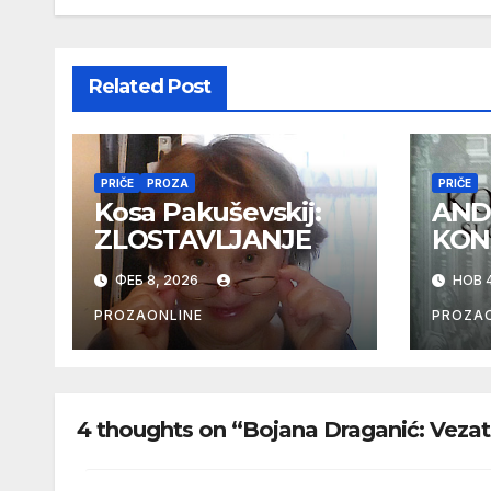
Related Post
PRIČE
PROZA
PRIČE
Kosa Pakuševskij:
AND
ZLOSTAVLJANJE
KON
ФЕБ 8, 2026
НОВ 4
PROZAONLINE
PROZAO
4 thoughts on “Bojana Draganić: Vezat