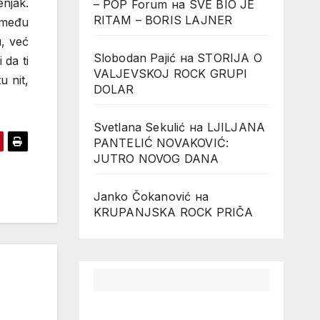
enjak.
– POP Forum
на
SVE BIO JE
RITAM – BORIS LAJNER
i među
u, već
Slobodan Pajić
на
STORIJA O
 da ti
VALJEVSKOJ ROCK GRUPI
u nit,
DOLAR
Svetlana Sekulić
на
LJILJANA
PANTELIĆ NOVAKOVIĆ:
JUTRO NOVOG DANA
Janko Čokanović
на
KRUPANJSKA ROCK PRIČA