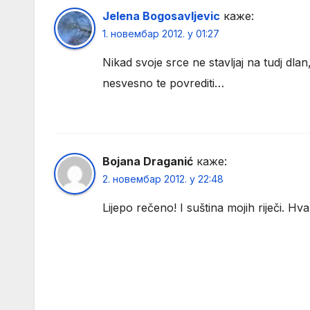
Jelena Bogosavljevic
каже:
1. новембар 2012. у 01:27
Nikad svoje srce ne stavljaj na tudj dlan
nesvesno te povrediti…
Bojana Draganić
каже:
2. новембар 2012. у 22:48
Lijepo rečeno! I suština mojih riječi. Hva