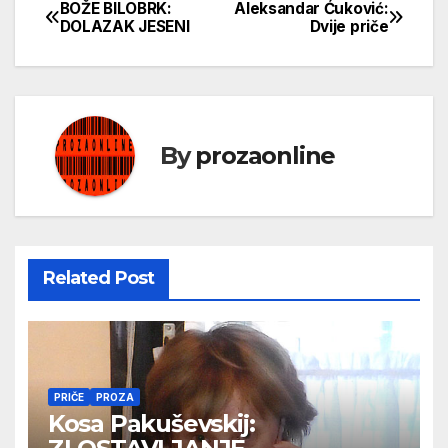
BOŽE BILOBRK:
Aleksandar Ćuković:
Кретање
DOLAZAK JESENI
Dvije priče
чланка
By
prozaonline
Related Post
PRIČE
PROZA
Kosa Pakuševskij: