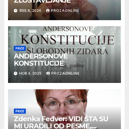
ZLOSTAVLJANJE
ФЕБ 8, 2026
PROZAONLINE
PRIČE
ANDERSONOVE
KONSTITUCIJE
НОВ 4, 2025
PROZAONLINE
PRIČE
Zdenka Feđver: VIDI ŠTA SU
MI URADILI OD PESME,