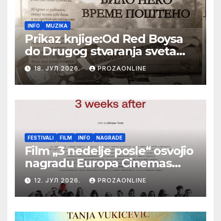
INFO
MUZIKA
Prikaz knjige:Od Red Boysa
do Drugog stvaranja sveta
(bilo neko vreme pošteno)
18. ЈУЛ 2026.
PROZAONLINE
(autor- Zlatomira Sremca,
Botoš 2022. godine,
samizdat)
FESTIVALI
FILM
INFO
NAGRADE
Film „3 nedelje posle“ osvojio
nagradu Europa Cinemas
Label na Filmskom festivalu
12. ЈУЛ 2026.
PROZAONLINE
u Karlovim Varima