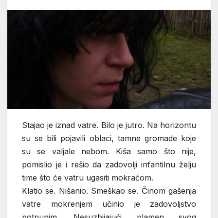
Stajao je iznad vatre. Bilo je jutro. Na horizontu
su se bili pojavili oblaci, tamne gromade koje
su se valjale nebom. Kiša samo što nije,
pomislio je i rešio da zadovolji infantilnu želju
time što će vatru ugasiti mokraćom.
Klatio se. Nišanio. Smeškao se. Činom gašenja
vatre mokrenjem učinio je zadovoljstvo
potpunim. Nesuzbijajući plamen svog