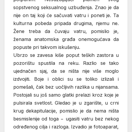
sopstvenog seksualnog uzbuđenja. Znao je da
nije on taj koji će sačuvati vatru i poneti je. Ta
kulturna pobeda pripada drugima, njemu ne.
Žene treba da čuvaju vatru, pomislio je,
ženama anatomska građa onemogućava da
popuste pri takvom iskušenju.
Ubrzo se zavesa kiše poput teških zastora u
pozorištu spustila na reku. Razlio se tako
ujednačen sjaj, da se ništa nije više moglo
izdvojiti. Boje i oblici su se toliko izlizali i
pomešali, čak bez uočljivih razlika u nijansama.
Postojali su još samo glatki prelazi kroz koje je
pulsirala svetlost. Gledao je u zgarište, u crni
krug dekapitulacije, pomislio je da nema ništa
besmislenije od toga − ugasiti vatru bez nekog
određenog cilja i razloga. Izvadio je fotoaparat,