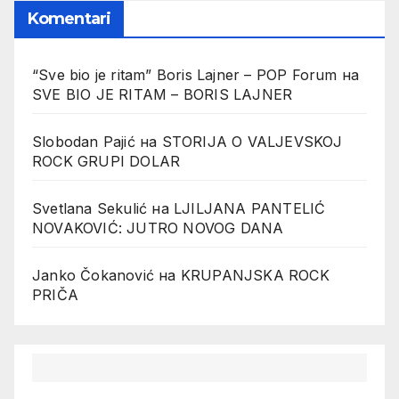
Komentari
“Sve bio je ritam” Boris Lajner – POP Forum
на
SVE BIO JE RITAM – BORIS LAJNER
Slobodan Pajić
на
STORIJA O VALJEVSKOJ
ROCK GRUPI DOLAR
Svetlana Sekulić
на
LJILJANA PANTELIĆ
NOVAKOVIĆ: JUTRO NOVOG DANA
Janko Čokanović
на
KRUPANJSKA ROCK
PRIČA