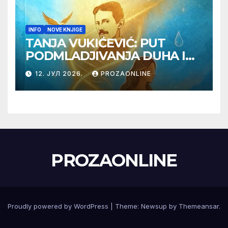
INFO
NOVE KNJIGE
TANJA VUKIĆEVIĆ: PUT
PODMLADJIVANJA DUHA I
TELA SA TESLOM
12. ЈУЛ 2026.
PROZAONLINE
PROZAONLINE
Proudly powered by WordPress
|
Theme:
Newsup
by
Themeansar
.