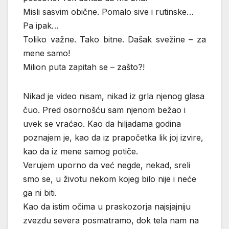
Misli sasvim obične. Pomalo sive i rutinske…
Pa ipak…
Toliko važne. Tako bitne. Dašak svežine – za
mene samo!
Milion puta zapitah se – zašto?!
Nikad je video nisam, nikad iz grla njenog glasa
čuo. Pred osornošću sam njenom bežao i
uvek se vraćao. Kao da hiljadama godina
poznajem je, kao da iz prapočetka lik joj izvire,
kao da iz mene samog potiče.
Verujem uporno da već negde, nekad, sreli
smo se, u životu nekom kojeg bilo nije i neće
ga ni biti.
Kao da istim očima u praskozorja najsjajniju
zvezdu severa posmatramo, dok tela nam na