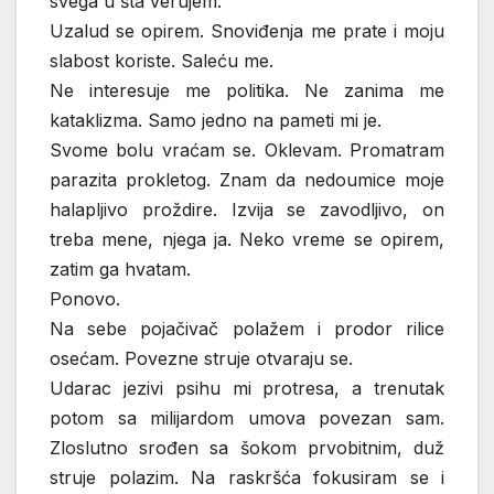
svega u šta verujem.
Uzalud se opirem. Snoviđenja me prate i moju
slabost koriste. Saleću me.
Ne interesuje me politika. Ne zanima me
kataklizma. Samo jedno na pameti mi je.
Svome bolu vraćam se. Oklevam. Promatram
parazita prokletog. Znam da nedoumice moje
halapljivo proždire. Izvija se zavodljivo, on
treba mene, njega ja. Neko vreme se opirem,
zatim ga hvatam.
Ponovo.
Na sebe pojačivač polažem i prodor rilice
osećam. Povezne struje otvaraju se.
Udarac jezivi psihu mi protresa, a trenutak
potom sa milijardom umova povezan sam.
Zloslutno srođen sa šokom prvobitnim, duž
struje polazim. Na raskršća fokusiram se i