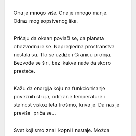
Ona je mnogo više. Ona je mnogo manje.
Odraz mog sopstvenog lika.
Pričaju da okean povlači se, da planeta
obezvodnjuje se. Nepregledna prostranstva
nestala su. Tlo se uzdiže i Granicu probija.
Bezvođe se širi, bez ikakve nade da skoro
prestaće.
Kažu da energija koju na funkcionisanje
poveznih struja, održanje temperature i
stalnost viskoziteta trošimo, kriva je. Da nas je
previše, priča se…
Svet koji smo znali kopni i nestaje. Možda