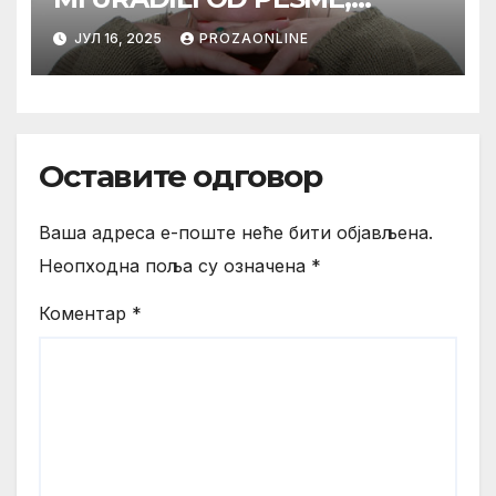
MAMA*
ЈУЛ 16, 2025
PROZAONLINE
Оставите одговор
Ваша адреса е-поште неће бити објављена.
Неопходна поља су означена
*
Коментар
*