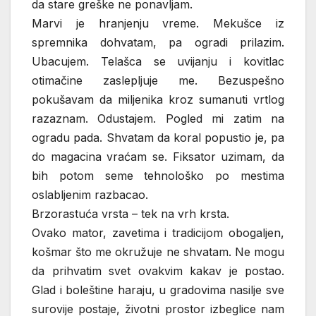
da stare greške ne ponavljam.
Marvi je hranjenju vreme. Mekušce iz
spremnika dohvatam, pa ogradi prilazim.
Ubacujem. Telašca se uvijanju i kovitlac
otimačine zaslepljuje me. Bezuspešno
pokušavam da miljenika kroz sumanuti vrtlog
razaznam. Odustajem. Pogled mi zatim na
ogradu pada. Shvatam da koral popustio je, pa
do magacina vraćam se. Fiksator uzimam, da
bih potom seme tehnološko po mestima
oslabljenim razbacao.
Brzorastuća vrsta – tek na vrh krsta.
Ovako mator, zavetima i tradicijom obogaljen,
košmar što me okružuje ne shvatam. Ne mogu
da prihvatim svet ovakvim kakav je postao.
Glad i boleštine haraju, u gradovima nasilje sve
surovije postaje, životni prostor izbeglice nam