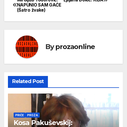
Кретање
NAPUNIO SAM GAĆE
(Šatro žvake)
чланка
By
prozaonline
Related Post
PRIČE
PROZA
Kosa Pakuševskij: