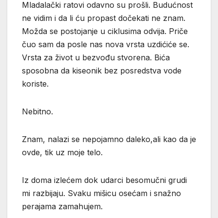
Mladalački ratovi odavno su prošli. Budućnost
ne vidim i da li ću propast dočekati ne znam.
Možda se postojanje u ciklusima odvija. Priče
čuo sam da posle nas nova vrsta uzdićiće se.
Vrsta za život u bezvođu stvorena. Bića
sposobna da kiseonik bez posredstva vode
koriste.
Nebitno.
Znam, nalazi se nepojamno daleko,ali kao da je
ovde, tik uz moje telo.
Iz doma izlećem dok udarci besomučni grudi
mi razbijaju. Svaku mišicu osećam i snažno
perajama zamahujem.