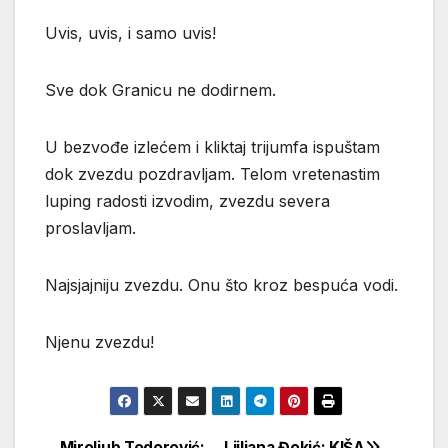
Uvis, uvis, i samo uvis!
Sve dok Granicu ne dodirnem.
U bezvođe izlećem i kliktaj trijumfa ispuštam
dok zvezdu pozdravljam. Telom vretenastim
luping radosti izvodim, zvezdu severa
proslavljam.
Najsjajniju zvezdu. Onu što kroz bespuća vodi.
Njenu zvezdu!
Miroljub Todorović:
Ljiljana Đokić: KIŠA