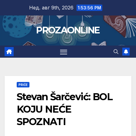
Skip
Нед. авг 9th, 2026
1:53:57 PM
to
content
PROZAONLINE
PRIČE
Stevan Šarčević: BOL
KOJU NEĆE
SPOZNATI