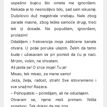
uspešno bujicu što ometa me ignorišem.
Nekada je to nesnošljivo bilo, sad sam iskusniji.
Dušolovci duž magistrale vrebaju. Neki zbog
zarade masne, zbog teške samoće drugi, treći
tek iz dosade. Ne popuštam, ignorišem,
prolazim!
Odašiljem i frekvencija moja zaštićene kanale
otvara. U polje poruka ulazim. Želim da tamo
bude i užasavam se pri pomisli da ću je naći.
Mrzim, volim, ne shvatam.
Ali javila se! O srce moje! Tu je!
Misao, tek misao, za mene samo!
Jeza, želja, radost, strah! Sve istovremeno i
sve snažno! Razara.
– Psihopatski – pomišljam, ali ne odustajem.
Otvaram se, njene misli primam. Ništa
posebno. Tek dokaz da me zna.