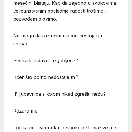
mesečini blistaju. Kao da zajedno u skokovima
veličanstvenim poslednje radosti trošimo i
bezvođem plovimo.
Ne mogu da razlučim njenog postojanja
smisao.
Sestra li je davno izgubljena?
Kćer što bolno nedostaje mi?
Il’ ljubavnica s kojom nikad zgrešit’ neću?
Razara me.
Logika ne živi unutar nespokoja što sažiže me.