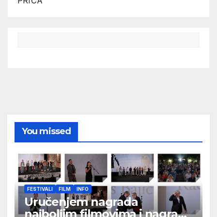
PRIČA
You missed
FESTIVALI
FILM
INFO
Uručenjem nagrada
najboljim filmovima i nagrade