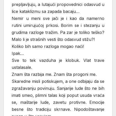
prepljavljuju, a lutajući propovednici odasvud u
lice kataklizmu sa zapada bacaju…
Nemir u meni sve jači je i kao da namerno
rutini umirujućoj prkosi. Borim se i stezanju u
grudima razloge tražim. Pa zar je toliko teško?
Malo li je strašnih vesti što odasvud stižu?!
Koliko bih samo razloga mogao naći!
Ipak…
Sve to tek vazduha je klobuk. Vlat trave
ustalasale.
Znam šta razbija me. Znam šta progoni me.
Skaredne misli potiskujem, a one odbijaju da se
zgražavanju povinuju. Sanjarije lude što ne bih
imati smeo, plimni talas koji poput usuda vraća
se, maštarije lude, zavetu protivne. Emocije
besne što tradiciju skrnave. Nipodoštavanje