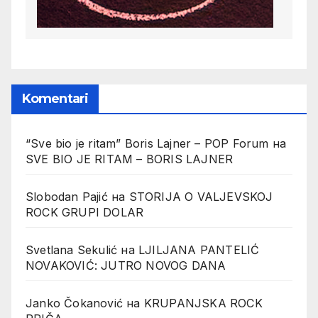
Komentari
“Sve bio je ritam” Boris Lajner – POP Forum
на
SVE BIO JE RITAM – BORIS LAJNER
Slobodan Pajić
на
STORIJA O VALJEVSKOJ
ROCK GRUPI DOLAR
Svetlana Sekulić
на
LJILJANA PANTELIĆ
NOVAKOVIĆ: JUTRO NOVOG DANA
Janko Čokanović
на
KRUPANJSKA ROCK