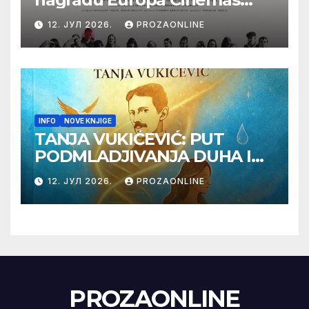
Label na Filmskom festivalu
12. ЈУЛ 2026.
PROZAONLINE
u Karlovim Varima
INFO
NOVE KNJIGE
TANJA VUKIĆEVIĆ: PUT
PODMLADJIVANJA DUHA I
TELA SA TESLOM
12. ЈУЛ 2026.
PROZAONLINE
PROZAONLINE