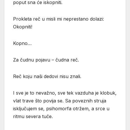
poput sna će iskopniti.
Prokleta reč u misli mi neprestano dolazi:
Okopniti!
Kopno…
Za čudnu pojavu – čudna reč.
Reč koju naši dedovi nisu znali.
I sve je to nevažno, sve tek vazduha je klobuk,
vlat trave što povija se. Sa poveznih struja
isključujem se, psihomorfa otržem, a srce u
ritmu severa tuče.