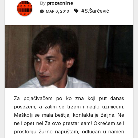
By
prozaonline
#S.Šarčević
МАР 6, 2013
Za pojačivačem po ko zna koji put danas
posežem, a zatim se trzam i naglo uzmičem.
Meškolji se mala beštija, kontakta je željna. Ne
ne i opet ne! Za ovo prestar sam! Okrećem se i
prostoriju žurno napuštam, odlučan u nameri