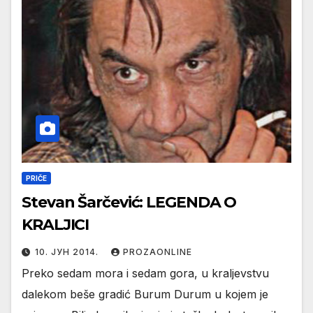
PRIČE
Stevan Šarčević: LEGENDA O
KRALJICI
10. ЈУН 2014.
PROZAONLINE
Preko sedam mora i sedam gora, u kraljevstvu
dalekom beše gradić Burum Durum u kojem je