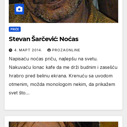
PRIČE
Stevan Šarčević: Noćas
4. МАРТ 2014.
PROZAONLINE
Napisaću noćas priču, najlepšu na svetu.
Nakuvaću lonac kafe da me drži budnim i zasešću
hrabro pred belinu ekrana. Krenuću sa uvodom
otmenim, možda monologom nekim, da prikažem
svet što…