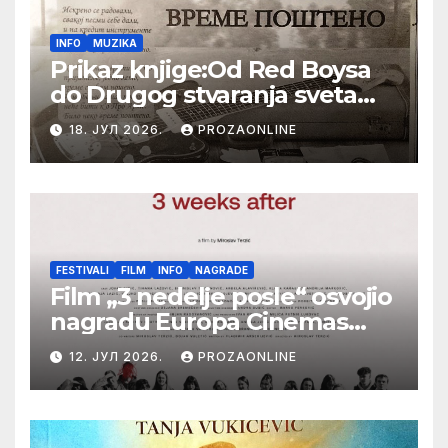
INFO
MUZIKA
Prikaz knjige:Od Red Boysa
do Drugog stvaranja sveta
(bilo neko vreme pošteno)
18. ЈУЛ 2026.
PROZAONLINE
(autor- Zlatomira Sremca,
Botoš 2022. godine,
samizdat)
FESTIVALI
FILM
INFO
NAGRADE
Film „3 nedelje posle“ osvojio
nagradu Europa Cinemas
Label na Filmskom festivalu
12. ЈУЛ 2026.
PROZAONLINE
u Karlovim Varima