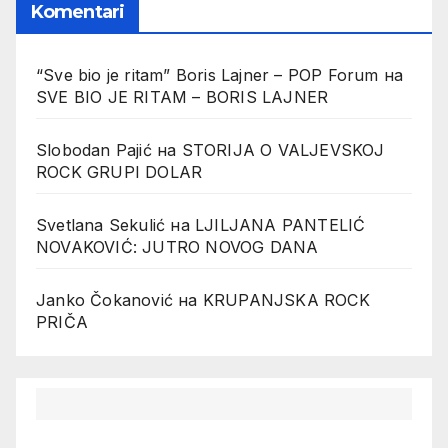
Komentari
“Sve bio je ritam” Boris Lajner – POP Forum
на
SVE BIO JE RITAM – BORIS LAJNER
Slobodan Pajić
на
STORIJA O VALJEVSKOJ
ROCK GRUPI DOLAR
Svetlana Sekulić
на
LJILJANA PANTELIĆ
NOVAKOVIĆ: JUTRO NOVOG DANA
Janko Čokanović
на
KRUPANJSKA ROCK
PRIČA