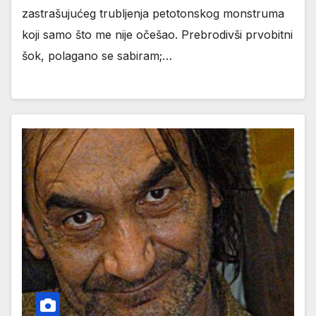
zastrašujućeg trubljenja petotonskog monstruma
koji samo što me nije očešao. Prebrodivši prvobitni
šok, polagano se sabiram;…