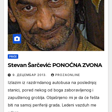
PRIČE
Stevan Šarčević: PONOĆNA ZVONA
9. ДЕЦЕМБАР 2013.
PROZAONLINE
Izlazim iz razdrndanog autobusa na poslednjoj
stanici, pored nekog od boga zaboravljenog i
zapuštenog groblja. Objašnjeno mi je da će fešta
biti na samoj periferiji grada. Ledeni vazduh me