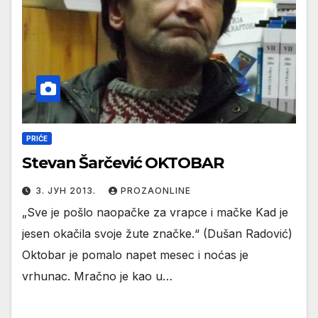
PRIČE
Stevan Šarčević OKTOBAR
3. ЈУН 2013.
PROZAONLINE
„Sve je pošlo naopačke za vrapce i mačke Kad je
jesen okačila svoje žute značke.“ (Dušan Radović)
Oktobar je pomalo napet mesec i noćas je
vrhunac. Mračno je kao u…