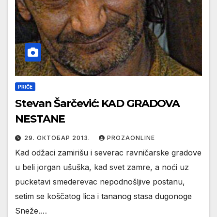
PRIČE
Stevan Šarčević: KAD GRADOVA
NESTANE
29. ОКТОБАР 2013.
PROZAONLINE
Kad odžaci zamirišu i severac ravničarske gradove
u beli jorgan ušuška, kad svet zamre, a noći uz
pucketavi smederevac nepodnošljive postanu,
setim se koščatog lica i tananog stasa dugonoge
Sneže.…