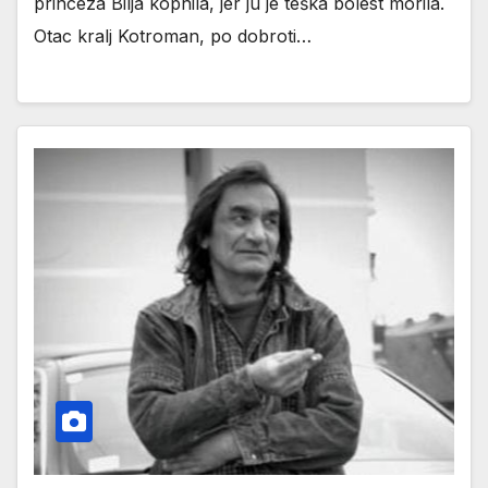
princeza Bilja kopnila, jer ju je teška bolest morila.
Otac kralj Kotroman, po dobroti…