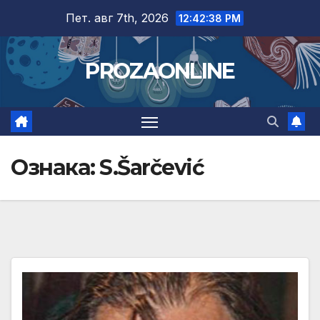
Skip
Пет. авг 7th, 2026
12:42:40 PM
to
content
PROZAONLINE
Ознака:
S.Šarčević