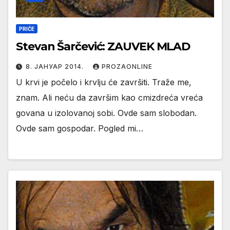
PRIČE
Stevan Šarčević: ZAUVEK MLAD
8. ЈАНУАР 2014.
PROZAONLINE
U krvi je počelo i krvlju će završiti. Traže me,
znam. Ali neću da završim kao cmizdreća vreća
govana u izolovanoj sobi. Ovde sam slobodan.
Ovde sam gospodar. Pogled mi…