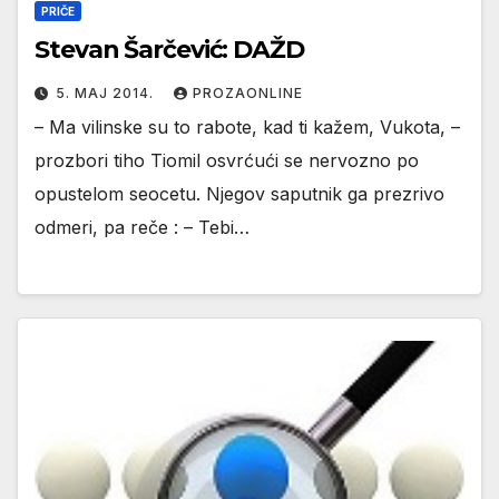
PRIČE
Stevan Šarčević: DAŽD
5. МАЈ 2014.
PROZAONLINE
– Ma vilinske su to rabote, kad ti kažem, Vukota, –
prozbori tiho Tiomil osvrćući se nervozno po
opustelom seocetu. Njegov saputnik ga prezrivo
odmeri, pa reče : – Tebi…