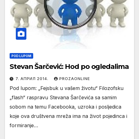
POD LUPOM
Stevan Šarčević: Hod po ogledalima
7. АПРИЛ 2014.
PROZAONLINE
Pod lupom: „Fejsbuk u vašem životu“ Filozofsku
„flash“ raspravu Stevana Šarčevića sa samim
sobom na temu Facebooka, uzroka i posljedica
koje ova društvena mreža ima na život pojedinca i
formiranje…