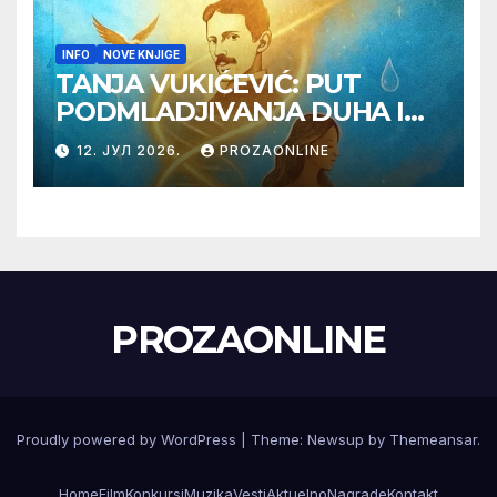
INFO
NOVE KNJIGE
TANJA VUKIĆEVIĆ: PUT
PODMLADJIVANJA DUHA I
TELA SA TESLOM
12. ЈУЛ 2026.
PROZAONLINE
PROZAONLINE
Proudly powered by WordPress
|
Theme:
Newsup
by
Themeansar
.
Home
Film
Konkursi
Muzika
Vesti
Aktuelno
Nagrade
Kontakt