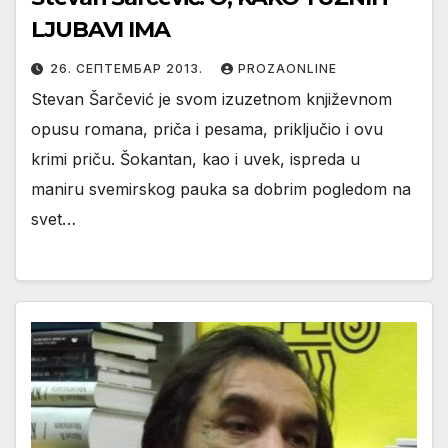
LJUBAVI IMA
26. СЕПТЕМБАР 2013.
PROZAONLINE
Stevan Šarčević je svom izuzetnom književnom
opusu romana, priča i pesama, priključio i ovu
krimi priču. Šokantan, kao i uvek, ispreda u
maniru svemirskog pauka sa dobrim pogledom na
svet…