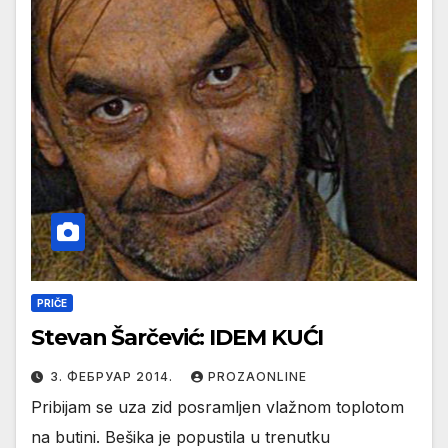
PRIČE
Stevan Šarčević: IDEM KUĆI
3. ФЕБРУАР 2014.
PROZAONLINE
Pribijam se uza zid posramljen vlažnom toplotom
na butini. Bešika je popustila u trenutku