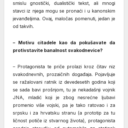
smislu gnostički, dualistički tekst, ali mnogi
stavci iz njega mogu se pronaći i u kanonskim
jevanđeljima. Ovaj, maločas pomenuti, jedan je
od takvih.
– Motivu citadele kao da pokušavate da
protivstavite banalnost svakodnevice?
– Protagonista te priče prolazi kroz čitav niz
svakodnevnih, prozaičnih događaja. Pojavljuje
se ražalovani ratnik iz devedesetih godina koji
se sada bavi prošnjom, tu je nekadašnji vojnik
JNA, mladić koji je zbog nesrećne ljubavi
promenio više vojski, pa je tako ratovao i za
srpsku i za hrvatsku stranu (a prototip za tu
ličnost potiče iz stvarnog života), protagonista