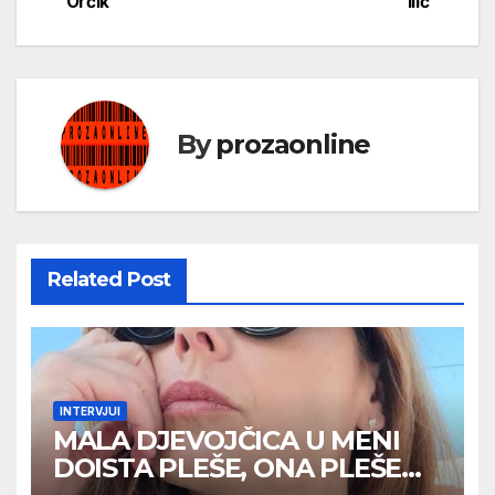
Orčik
Ilić
чланка
By
prozaonline
Related Post
INTERVJUI
MALA DJEVOJČICA U MENI
DOISTA PLEŠE, ONA PLEŠE