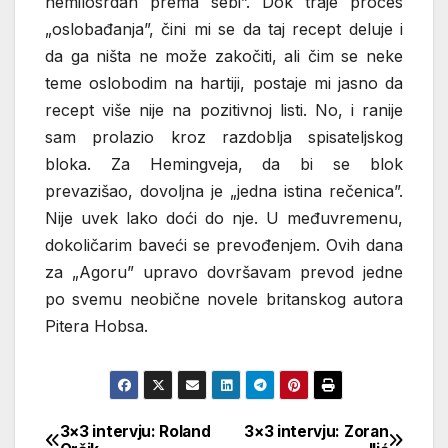
nemilosrdan prema sebi”. Dok traje proces
„oslobađanja”, čini mi se da taj recept deluje i
da ga ništa ne može zakočiti, ali čim se neke
teme oslobodim na hartiji, postaje mi jasno da
recept više nije na pozitivnoj listi. No, i ranije
sam prolazio kroz razdoblja spisateljskog
bloka. Za Hemingveja, da bi se blok
prevazišao, dovoljna je „jedna istina rečenica”.
Nije uvek lako doći do nje. U međuvremenu,
dokoličarim baveći se prevođenjem. Ovih dana
za „Agoru” upravo dovršavam prevod jedne
po svemu neobične novele britanskog autora
Pitera Hobsa.
3×3 intervju: Roland
3×3 intervju: Zoran
Кретање