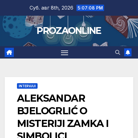
Skip
Суб. авг 8th, 2026
5:07:09 PM
to
content
PROZAONLINE
INTERVJUI
ALEKSANDAR
BJELOGRLIĆ O
MISTERIJI ZAMKA I
SIMBOLICI