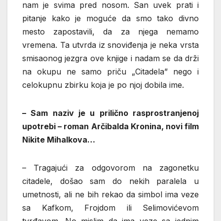
nam je svima pred nosom. San uvek prati i
pitanje kako je moguće da smo tako divno
mesto zapostavili, da za njega nemamo
vremena. Ta utvrda iz snoviđenja je neka vrsta
smisaonog jezgra ove knjige i nadam se da drži
na okupu ne samo priču „Citadela” nego i
celokupnu zbirku koja je po njoj dobila ime.
– Sam naziv je u prilično rasprostranjenoj
upotrebi – roman Arčibalda Kronina, novi film
Nikite Mihalkova…
– Tragajući za odgovorom na zagonetku
citadele, došao sam do nekih paralela u
umetnosti, ali ne bih rekao da simbol ima veze
sa Kafkom, Frojdom ili Selimovićevom