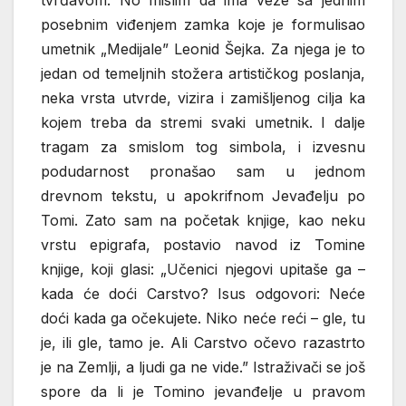
tvrđavom. No mislim da ima veze sa jednim
posebnim viđenjem zamka koje je formulisao
umetnik „Medijale” Leonid Šejka. Za njega je to
jedan od temeljnih stožera artističkog poslanja,
neka vrsta utvrde, vizira i zamišljenog cilja ka
kojem treba da stremi svaki umetnik. I dalje
tragam za smislom tog simbola, i izvesnu
podudarnost pronašao sam u jednom
drevnom tekstu, u apokrifnom Jevađelju po
Tomi. Zato sam na početak knjige, kao neku
vrstu epigrafa, postavio navod iz Tomine
knjige, koji glasi: „Učenici njegovi upitaše ga –
kada će doći Carstvo? Isus odgovori: Neće
doći kada ga očekujete. Niko neće reći – gle, tu
je, ili gle, tamo je. Ali Carstvo očevo razastrto
je na Zemlji, a ljudi ga ne vide.” Istraživači se još
spore da li je Tomino jevanđelje u pravom