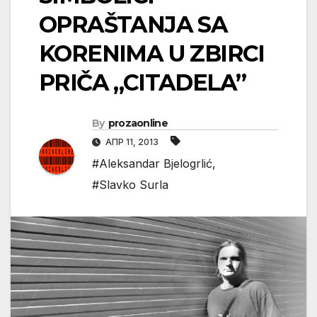
OPRAŠTANJA SA
KORENIMA U ZBIRCI
PRIČA „CITADELA”
By
prozaonline
АПР 11, 2013
#Aleksandar Bjelogrlić
,
#Slavko Surla