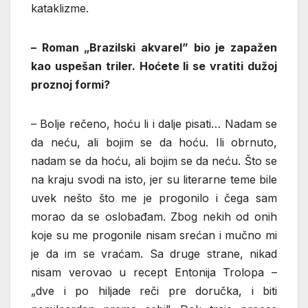
kataklizme.
– Roman „Brazilski akvarel” bio je zapažen
kao uspešan triler. Hoćete li se vratiti dužoj
proznoj formi?
– Bolje rečeno, hoću li i dalje pisati… Nadam se
da neću, ali bojim se da hoću. Ili obrnuto,
nadam se da hoću, ali bojim se da neću. Što se
na kraju svodi na isto, jer su literarne teme bile
uvek nešto što me je progonilo i čega sam
morao da se oslobađam. Zbog nekih od onih
koje su me progonile nisam srećan i mučno mi
je da im se vraćam. Sa druge strane, nikad
nisam verovao u recept Entonija Trolopa –
„dve i po hiljade reči pre doručka, i biti