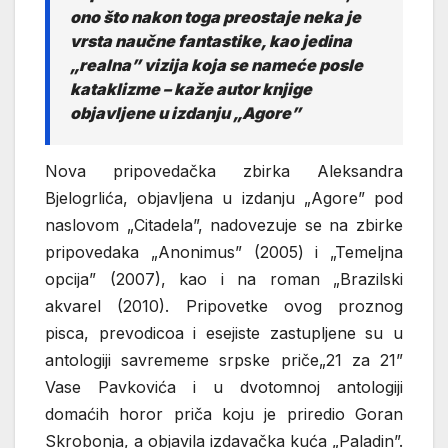
ono što nakon toga preostaje neka je
vrsta naučne fantastike, kao jedina
„realna” vizija koja se nameće posle
kataklizme – kaže autor knjige
objavljene u izdanju „Agore”
Nova pripovedačka zbirka Aleksandra
Bjelogrlića, objavljena u izdanju „Agore” pod
naslovom „Citadela”, nadovezuje se na zbirke
pripovedaka „Anonimus” (2005) i „Temeljna
opcija” (2007), kao i na roman „Brazilski
akvarel (2010). Pripovetke ovog proznog
pisca, prevodicoa i esejiste zastupljene su u
antologiji savrememe srpske priče„21 za 21”
Vase Pavkovića i u dvotomnoj antologiji
domaćih horor priča koju je priredio Goran
Skrobonja, a objavila izdavačka kuća „Paladin”.