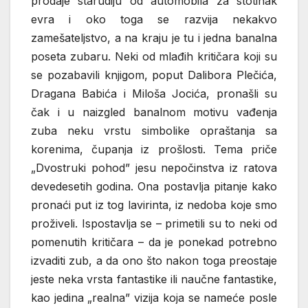
prodaje starudiju od automobila za stotinak
evra i oko toga se razvija nekakvo
zamešateljstvo, a na kraju je tu i jedna banalna
poseta zubaru. Neki od mlađih kritičara koji su
se pozabavili knjigom, poput Dalibora Plečića,
Dragana Babića i Miloša Jocića, pronašli su
čak i u naizgled banalnom motivu vađenja
zuba neku vrstu simbolike opraštanja sa
korenima, čupanja iz prošlosti. Tema priče
„Dvostruki pohod” jesu nepočinstva iz ratova
devedesetih godina. Ona postavlja pitanje kako
pronaći put iz tog lavirinta, iz nedoba koje smo
proživeli. Ispostavlja se – primetili su to neki od
pomenutih kritičara – da je ponekad potrebno
izvaditi zub, a da ono što nakon toga preostaje
jeste neka vrsta fantastike ili naučne fantastike,
kao jedina „realna” vizija koja se nameće posle