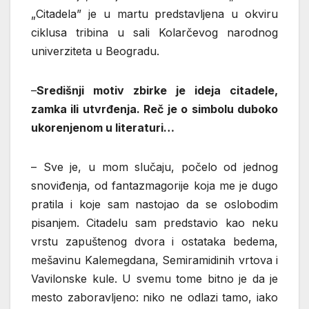
„Citadela” je u martu predstavljena u okviru
ciklusa tribina u sali Kolarčevog narodnog
univerziteta u Beogradu.
–
Središnji motiv zbirke je ideja citadele,
zamka ili utvrđenja. Reč je o simbolu duboko
ukorenjenom u literaturi…
– Sve je, u mom slučaju, počelo od jednog
snoviđenja, od fantazmagorije koja me je dugo
pratila i koje sam nastojao da se oslobodim
pisanjem. Citadelu sam predstavio kao neku
vrstu zapuštenog dvora i ostataka bedema,
mešavinu Kalemegdana, Semiramidinih vrtova i
Vavilonske kule. U svemu tome bitno je da je
mesto zaboravljeno: niko ne odlazi tamo, iako