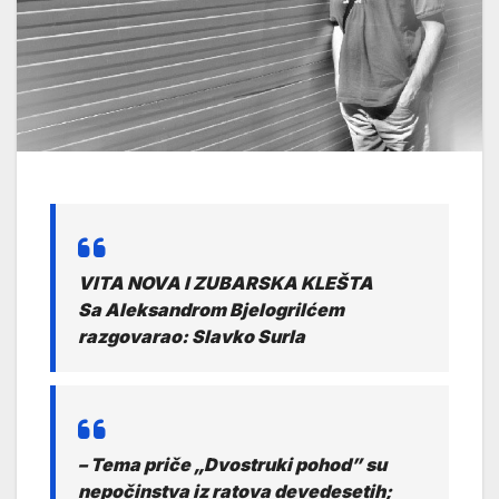
VITA NOVA I ZUBARSKA KLEŠTA
Sa Aleksandrom Bjelogrilćem
razgovarao: Slavko Surla
– Tema priče „Dvostruki pohod” su
nepočinstva iz ratova devedesetih;