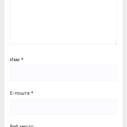
Име
*
Е-пошта
*
Веб место