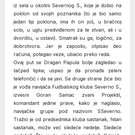
iz sela u okolini Severnog S., koje je dobio na
poklon od svojih poznanika (to je bio samo
jedan tip poklona, ima ih on još, u bračnoj
sobi, u uglu predviđenom za te stvari, ali i u
dvorištu, u ostavi). Smatrali su ga, logično, za
dobrotvora. Jer je zaposlio, otpisao deo
računa, potegao veze, ubacio preko reda.
Ovaj put se Dragan Papula bolje zagledao u
tačped tipke; uspeo je da pronađe zeleni
telefončić i da se javi. Sa druge strane žice bio
je vođa navijača Fudbalskog kluba Severno S.,
izvesni Goran Samac zvani Projektil,
komandant jedine prave, kako je naglasio,
navijačke grupe pod nazivom SSeverno.
Tražio je od predsednika kluba sastanak, hitan
sastanak, može već sledeće nedelje. Sledeće