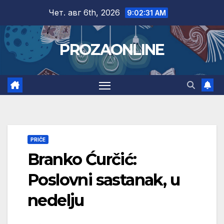
Skip
Чет. авг 6th, 2026
9:02:32 AM
to
content
PROZAONLINE
PRIČE
Branko Ćurčić:
Poslovni sastanak, u
nedelju