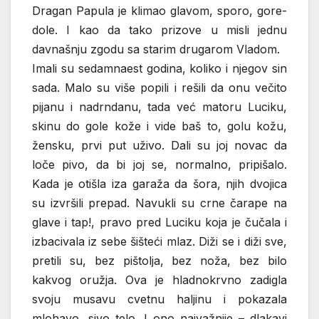
Dragan Papula je klimao glavom, sporo, gore-
dole. I kao da tako prizove u misli jednu
davnašnju zgodu sa starim drugarom Vladom.
Imali su sedamnaest godina, koliko i njegov sin
sada. Malo su više popili i rešili da onu večito
pijanu i nadrndanu, tada već matoru Luciku,
skinu do gole kože i vide baš to, golu kožu,
žensku, prvi put uživo. Dali su joj novac da
loče pivo, da bi joj se, normalno, pripišalo.
Kada je otišla iza garaža da šora, njih dvojica
su izvršili prepad. Navukli su crne čarape na
glave i tap!, pravo pred Luciku koja je čučala i
izbacivala iz sebe šišteći mlaz. Diži se i diži sve,
pretili su, bez pištolja, bez noža, bez bilo
kakvog oružja. Ova je hladnokrvno zadigla
svoju musavu cvetnu haljinu i pokazala
mlohavo, sivo telo. I ono najvažnije – dlakavi