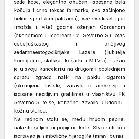
sede kose, elegantno obučen (ispasana bela
košulja i crne teksas farmerke; sve začinjeno
belim, sportskim patikama), već dvadeset i pet
(možda i više) godina oženjen Gordanom
(ekonomom u Icecream Co. Severno S.), otac
debeljuškastog i pričljivog
sedamnaestogodišnjaka Lazara (ljubitelja
kompjutera, slatkiša, košarke i MTV-a) – ušao
je u svoju kancelariju na drugom i poslednjem
spratu zgrade nalik na paklu cigareta
(okrunjene fasade, zarasle u ambroziju i
ispisane nečitljivim grafitima) u vlasništvu FK
Severno S. te se, konačno, zavalio u udobnu,
kožnu stolicu.
Na radnom stolu se, među hrpom papira,
nalazila šoljica nepopijene kafe. Stvrdnuti soc
iscrtavao je simbolične hijeroglife (mrav, bunar,