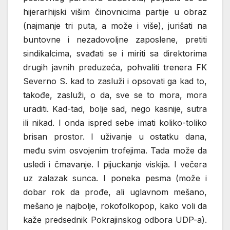
hijerarhijski višim činovnicima partije u obraz
(najmanje tri puta, a može i više), jurišati na
buntovne i nezadovoljne zaposlene, pretiti
sindikalcima, svađati se i miriti sa direktorima
drugih javnih preduzeća, pohvaliti trenera FK
Severno S. kad to zasluži i opsovati ga kad to,
takođe, zasluži, o da, sve se to mora, mora
uraditi. Kad-tad, bolje sad, nego kasnije, sutra
ili nikad. I onda ispred sebe imati koliko-toliko
brisan prostor. I uživanje u ostatku dana,
među svim osvojenim trofejima. Tada može da
usledi i čmavanje. I pijuckanje viskija. I večera
uz zalazak sunca. I poneka pesma (može i
dobar rok da prođe, ali uglavnom mešano,
mešano je najbolje, rokofolkopop, kako voli da
kaže predsednik Pokrajinskog odbora UDP-a).