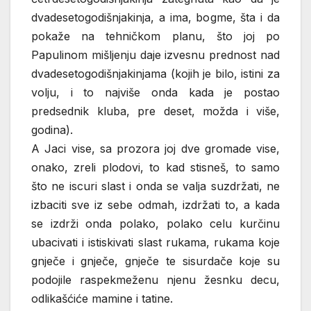
dvadesetogodišnjakinja, a ima, bogme, šta i da
pokaže na tehničkom planu, što joj po
Papulinom mišljenju daje izvesnu prednost nad
dvadesetogodišnjakinjama (kojih je bilo, istini za
volju, i to najviše onda kada je postao
predsednik kluba, pre deset, možda i više,
godina).
A Jaci vise, sa prozora joj dve gromade vise,
onako, zreli plodovi, to kad stisneš, to samo
što ne iscuri slast i onda se valja suzdržati, ne
izbaciti sve iz sebe odmah, izdržati to, a kada
se izdrži onda polako, polako celu kurčinu
ubacivati i istiskivati slast rukama, rukama koje
gnječe i gnječe, gnječe te sisurdače koje su
podojile raspekmeženu njenu žesnku decu,
odlikašćiće mamine i tatine.