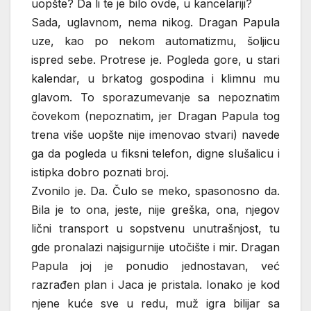
uopšte? Da li te je bilo ovde, u kancelariji?
Sada, uglavnom, nema nikog. Dragan Papula
uze, kao po nekom automatizmu, šoljicu
ispred sebe. Protrese je. Pogleda gore, u stari
kalendar, u brkatog gospodina i klimnu mu
glavom. To sporazumevanje sa nepoznatim
čovekom (nepoznatim, jer Dragan Papula tog
trena više uopšte nije imenovao stvari) navede
ga da pogleda u fiksni telefon, digne slušalicu i
istipka dobro poznati broj.
Zvonilo je. Da. Čulo se meko, spasonosno da.
Bila je to ona, jeste, nije greška, ona, njegov
lični transport u sopstvenu unutrašnjost, tu
gde pronalazi najsigurnije utočište i mir. Dragan
Papula joj je ponudio jednostavan, već
razrađen plan i Jaca je pristala. Ionako je kod
njene kuće sve u redu, muž igra bilijar sa