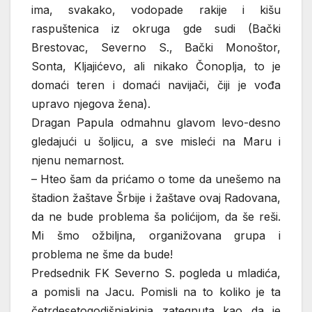
ima, svakako, vodopade rakije i kišu
raspuštenica iz okruga gde sudi (Bački
Brestovac, Severno S., Bački Monoštor,
Sonta, Kljajićevo, ali nikako Čonoplja, to je
domaći teren i domaći navijači, čiji je vođa
upravo njegova žena).
Dragan Papula odmahnu glavom levo-desno
gledajući u šoljicu, a sve misleći na Maru i
njenu nemarnost.
– Hteo šam da prićamo o tome da unešemo na
štadion žaštave Šrbije i žaštave ovaj Radovana,
da ne bude problema ša polićijom, da še reši.
Mi šmo ožbiljna, organižovana grupa i
problema ne šme da bude!
Predsednik FK Severno S. pogleda u mladića,
a pomisli na Jacu. Pomisli na to koliko je ta
četrdesetogodišnjakinja zategnuta kao da je