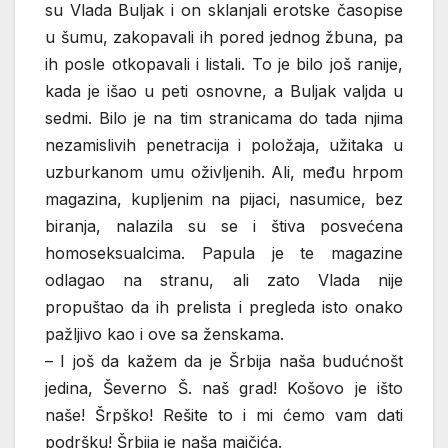
su Vlada Buljak i on sklanjali erotske časopise
u šumu, zakopavali ih pored jednog žbuna, pa
ih posle otkopavali i listali. To je bilo još ranije,
kada je išao u peti osnovne, a Buljak valjda u
sedmi. Bilo je na tim stranicama do tada njima
nezamislivih penetracija i položaja, užitaka u
uzburkanom umu oživljenih. Ali, među hrpom
magazina, kupljenim na pijaci, nasumice, bez
biranja, nalazila su se i štiva posvećena
homoseksualcima. Papula je te magazine
odlagao na stranu, ali zato Vlada nije
propuštao da ih prelista i pregleda isto onako
pažljivo kao i ove sa ženskama.
– I još da kažem da je Šrbija naša budućnošt
jedina, Ševerno Š. naš grad! Košovo je išto
naše! Šrpško! Rešite to i mi ćemo vam dati
podršku! Šrbija je naša majčića.