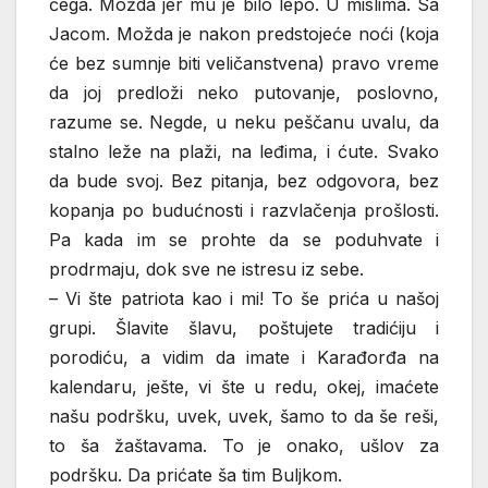
čega. Možda jer mu je bilo lepo. U mislima. Sa
Jacom. Možda je nakon predstojeće noći (koja
će bez sumnje biti veličanstvena) pravo vreme
da joj predloži neko putovanje, poslovno,
razume se. Negde, u neku peščanu uvalu, da
stalno leže na plaži, na leđima, i ćute. Svako
da bude svoj. Bez pitanja, bez odgovora, bez
kopanja po budućnosti i razvlačenja prošlosti.
Pa kada im se prohte da se poduhvate i
prodrmaju, dok sve ne istresu iz sebe.
– Vi šte patriota kao i mi! To še prića u našoj
grupi. Šlavite šlavu, poštujete tradićiju i
porodiću, a vidim da imate i Karađorđa na
kalendaru, ješte, vi šte u redu, okej, imaćete
našu podršku, uvek, uvek, šamo to da še reši,
to ša žaštavama. To je onako, ušlov za
podršku. Da prićate ša tim Buljkom.