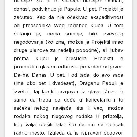
nedelje? Šta je to sledeće nedelje? Odmah,
danas!, podviknuo je Papula. U pet. Projektil je
zaćutao. Kao da nije očekivao ekspeditivnost
od predsednika svog rođenog kluba. U tom
ćutanju je, nema sumnje, bilo izvesnog
negodovanja (ko zna, možda je Projektil imao
druge planove za nedelju popodne), ali ljubav
prema klubu je presudila. Projektil je
promuklim glasom odbrusio potvrdan odgovor.
Da-ha. Danas. U pet. I od tada, do evo sada
(ima oko pet i dvadeset), Draganu Papuli je
izvetrio taj kratki razgovor iz glave. Znao je
samo da treba da dođe u kancelariju i tu
sačeka nekog navijača, šta li već, možda
rođaka nekog njegovog rođaka ili prijatelja,
kog valja utešiti tako što će mu se obećati
radno mesto. Izgleda da je ispravan odgovor