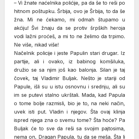
– Vi žnate naćelnika polićije, pa da še to reši po
hitnom poštupku. Šrbija, ovo je Šrbija, to da še
žna. Mi ne ćekamo, mi odmah štupamo u
akćiju! Švi žnaju da se protiv šrpških heroja
vodi lažni proćeš, a mi to ne želimo da trpimo.
Ne više, nikad više!
Načelnik policije i jeste Papulin stari drugar. Iz
partije, ali i ovako, iz babinog komšiluka,
družio se sa njim još kao balonja. Silan je taj
čovek, taj Vladimir Buljak. Nešto je stariji od
Papule, išli su u istu osnovnu i srednju, ali su
im se putevi stalno ukrštali. Mada, kad Papula
o tome bolje razmisli, bio je to, na neki način,
uvek isti put. Vladin i njegov. Šta ovaj klinja
ispred njega zna o svemu tome? Šta hoće? Pa
Buljak će to sve da reši sa svojim pajtosima,
nema on, Dragan Papula, tu da se meša. Šta li