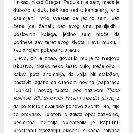
I nikad, nikad Dragan Papula nije sam, mada je
duboko u duši, baš kao sad u kancelariji, vrlo
osamljen i vrlo svestan da jedino sam, bez
žena (da, žena!), bez svog sina, partijskih i
poslovnih kolega, jedino sam može da
podnese sav teret svog života, i svu muku, i
svu znojem pokapanu sreću.
I, evo, on je znao, govorilo mu je to njegovo
iskustvo, nikako neko šesto čulo, treće oko ili
kakva peta anomalija, da valja biti staložen,
nastaviti lagano sa čitanjem novina (paparaco
rubrika) i novog teksta, pod nazivom
Tijana
Isailović Kikica jahala kravu i slomila glavu
, a
da će telefon svakako ponovo zvoniti. Ne, nije
se prevario. Telefon je zaista opet zazvonio,
besmrtna melodija oplemenila je Papulinu
prostranu trpezariju okićenu slikama naivaca