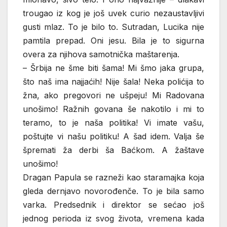
trougao iz kog je još uvek curio nezaustavljivi
gusti mlaz. To je bilo to. Sutradan, Lucika nije
pamtila prepad. Oni jesu. Bila je to sigurna
overa za njihova samotnička maštarenja.
– Šrbija ne šme biti šama! Mi šmo jaka grupa,
što naš ima najjaćih! Nije šala! Neka polićija to
žna, ako pregovori ne ušpeju! Mi Radovana
unošimo! Ražnih govana še nakotilo i mi to
teramo, to je naša politika! Vi imate vašu,
poštujte vi našu politiku! A šad idem. Valja še
špremati ža derbi ša Baćkom. A žaštave
unošimo!
Dragan Papula se razneži kao staramajka koja
gleda dernjavo novorođenče. To je bila samo
varka. Predsednik i direktor se sećao još
jednog perioda iz svog života, vremena kada