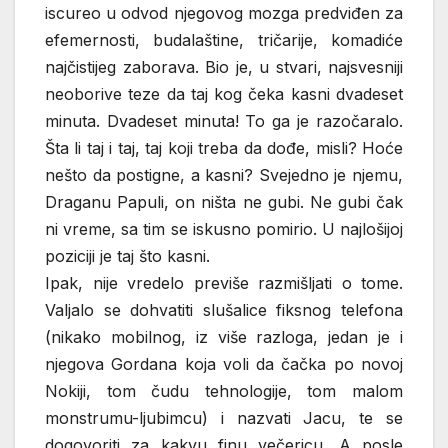
iscureo u odvod njegovog mozga predviđen za
efemernosti, budalaštine, tričarije, komadiće
najčistijeg zaborava. Bio je, u stvari, najsvesniji
neoborive teze da taj kog čeka kasni dvadeset
minuta. Dvadeset minuta! To ga je razočaralo.
Šta li taj i taj, taj koji treba da dođe, misli? Hoće
nešto da postigne, a kasni? Svejedno je njemu,
Draganu Papuli, on ništa ne gubi. Ne gubi čak
ni vreme, sa tim se iskusno pomirio. U najlošijoj
poziciji je taj što kasni.
Ipak, nije vredelo previše razmišljati o tome.
Valjalo se dohvatiti slušalice fiksnog telefona
(nikako mobilnog, iz više razloga, jedan je i
njegova Gordana koja voli da čačka po novoj
Nokiji, tom čudu tehnologije, tom malom
monstrumu-ljubimcu) i nazvati Jacu, te se
dogovoriti za kakvu finu večericu. A posle