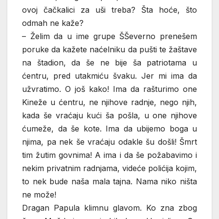
ovoj čačkalici za uši treba? Šta hoće, što
odmah ne kaže?
– Želim da u ime grupe ŠŠeverno prenešem
poruke da kažete naćelniku da pušti te žaštave
na štadion, da še ne bije ša patriotama u
ćentru, pred utakmiću švaku. Jer mi ima da
užvratimo. O još kako! Ima da rašturimo one
Kineže u ćentru, ne njihove radnje, nego njih,
kada še vraćaju kući ša pošla, u one njihove
ćumeže, da še kote. Ima da ubijemo boga u
njima, pa nek še vraćaju odakle šu došli! Šmrt
tim žutim govnima! A ima i da še požabavimo i
nekim privatnim radnjama, videće polićija kojim,
to nek bude naša mala tajna. Nama niko ništa
ne može!
Dragan Papula klimnu glavom. Ko zna zbog