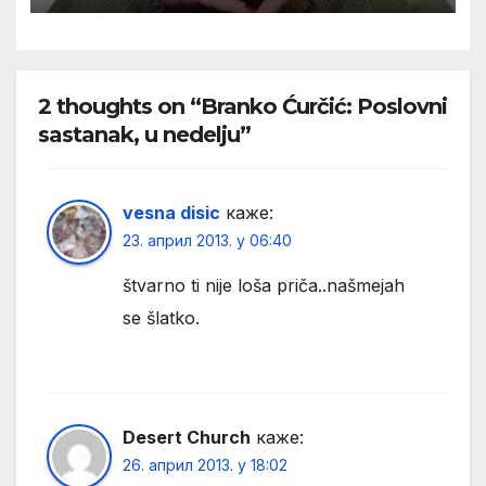
2 thoughts on “Branko Ćurčić: Poslovni
sastanak, u nedelju”
vesna disic
каже:
23. април 2013. у 06:40
štvarno ti nije loša priča..našmejah
se šlatko.
Desert Church
каже:
26. април 2013. у 18:02