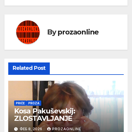
By
prozaonline
Related Post
PRIČE
PROZA
Kosa Pakuševskij:
ZLOSTAVLJANJE
ФЕБ 8, 2026
PROZAONLINE