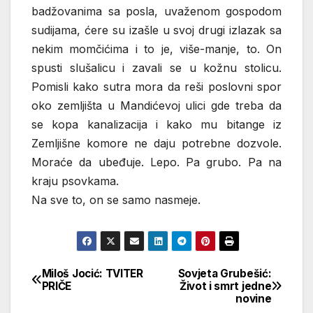
badžovanima sa posla, uvaženom gospodom
sudijama, ćere su izašle u svoj drugi izlazak sa
nekim momčićima i to je, više-manje, to. On
spusti slušalicu i zavali se u kožnu stolicu.
Pomisli kako sutra mora da reši poslovni spor
oko zemljišta u Mandićevoj ulici gde treba da
se kopa kanalizacija i kako mu bitange iz
Zemljišne komore ne daju potrebne dozvole.
Moraće da ubeđuje. Lepo. Pa grubo. Pa na
kraju psovkama.
Na sve to, on se samo nasmeje.
Miloš Jocić: TVITER
Sovjeta Grubešić:
Кретање
PRIČE
Život i smrt jedne
novine
чланка