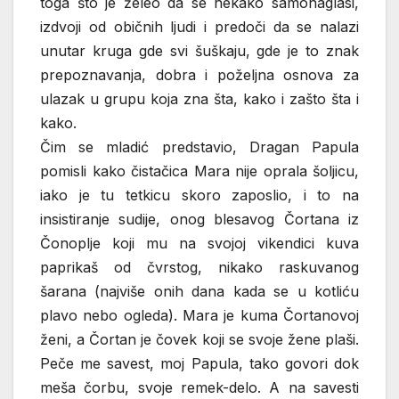
toga što je želeo da se nekako samonaglasi,
izdvoji od običnih ljudi i predoči da se nalazi
unutar kruga gde svi šuškaju, gde je to znak
prepoznavanja, dobra i poželjna osnova za
ulazak u grupu koja zna šta, kako i zašto šta i
kako.
Čim se mladić predstavio, Dragan Papula
pomisli kako čistačica Mara nije oprala šoljicu,
iako je tu tetkicu skoro zaposlio, i to na
insistiranje sudije, onog blesavog Čortana iz
Čonoplje koji mu na svojoj vikendici kuva
paprikaš od čvrstog, nikako raskuvanog
šarana (najviše onih dana kada se u kotliću
plavo nebo ogleda). Mara je kuma Čortanovoj
ženi, a Čortan je čovek koji se svoje žene plaši.
Peče me savest, moj Papula, tako govori dok
meša čorbu, svoje remek-delo. A na savesti