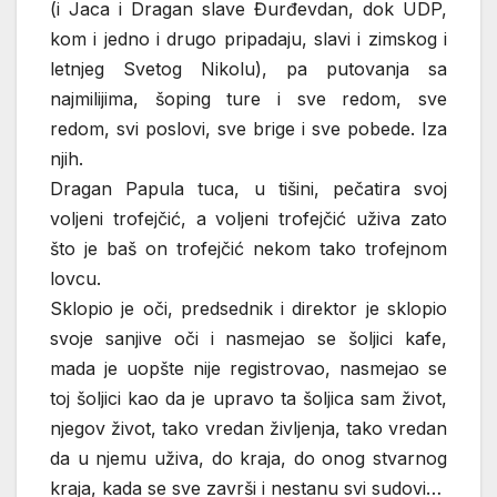
(i Jaca i Dragan slave Đurđevdan, dok UDP,
kom i jedno i drugo pripadaju, slavi i zimskog i
letnjeg Svetog Nikolu), pa putovanja sa
najmilijima, šoping ture i sve redom, sve
redom, svi poslovi, sve brige i sve pobede. Iza
njih.
Dragan Papula tuca, u tišini, pečatira svoj
voljeni trofejčić, a voljeni trofejčić uživa zato
što je baš on trofejčić nekom tako trofejnom
lovcu.
Sklopio je oči, predsednik i direktor je sklopio
svoje sanjive oči i nasmejao se šoljici kafe,
mada je uopšte nije registrovao, nasmejao se
toj šoljici kao da je upravo ta šoljica sam život,
njegov život, tako vredan življenja, tako vredan
da u njemu uživa, do kraja, do onog stvarnog
kraja, kada se sve završi i nestanu svi sudovi…