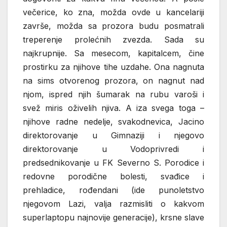
večerice, ko zna, možda ovde u kancelariji
završe, možda sa prozora budu posmatrali
treperenje prolećnih zvezda. Sada su
najkrupnije. Sa mesecom, kapitalcem, čine
prostirku za njihove tihe uzdahe. Ona nagnuta
na sims otvorenog prozora, on nagnut nad
njom, ispred njih šumarak na rubu varoši i
svež miris oživelih njiva. A iza svega toga –
njihove radne nedelje, svakodnevica, Jacino
direktorovanje u Gimnaziji i njegovo
direktorovanje u Vodoprivredi i
predsednikovanje u FK Severno S. Porodice i
redovne porodične bolesti, svađice i
prehladice, rođendani (ide punoletstvo
njegovom Lazi, valja razmisliti o kakvom
superlaptopu najnovije generacije), krsne slave