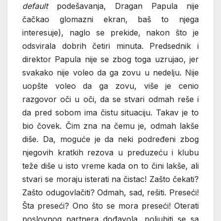
default
podešavanja, Dragan Papula nije
čačkao glomazni ekran, baš to njega
interesuje), naglo se prekide, nakon što je
odsvirala dobrih četiri minuta. Predsednik i
direktor Papula nije se zbog toga uzrujao, jer
svakako nije voleo da ga zovu u nedelju. Nije
uopšte voleo da ga zovu, više je cenio
razgovor oči u oči, da se stvari odmah reše i
da pred sobom ima čistu situaciju. Takav je to
bio čovek. Čim zna na čemu je, odmah lakše
diše. Da, moguće je da neki podređeni zbog
njegovih kratkih rezova u preduzeću i klubu
teže diše u isto vreme kada on to čini lakše, ali
stvari se moraju isterati na čistac! Zašto čekati?
Zašto odugovlačiti? Odmah, sad, rešiti. Preseći!
Šta preseći? Ono što se mora preseći! Oterati
poslovnog partnera dođavola, poljubiti se sa