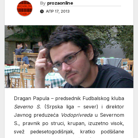
By
prozaonline
АПР 17, 2013
Dragan Papula – predsednik Fudbalskog kluba
Severno S.
(Srpska liga – sever) i direktor
Javnog preduzeća
Vodoprivreda
u Severnom
S., pravnik po struci, krupan, izuzetno visok,
svež pedesetogodišnjak, kratko podšišane