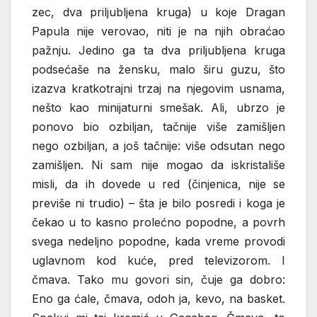
zec, dva priljubljena kruga) u koje Dragan
Papula nije verovao, niti je na njih obraćao
pažnju. Jedino ga ta dva priljubljena kruga
podsećaše na žensku, malo širu guzu, što
izazva kratkotrajni trzaj na njegovim usnama,
nešto kao minijaturni smešak. Ali, ubrzo je
ponovo bio ozbiljan, tačnije više zamišljen
nego ozbiljan, a još tačnije: više odsutan nego
zamišljen. Ni sam nije mogao da iskristališe
misli, da ih dovede u red (činjenica, nije se
previše ni trudio) – šta je bilo posredi i koga je
čekao u to kasno prolećno popodne, a povrh
svega nedeljno popodne, kada vreme provodi
uglavnom kod kuće, pred televizorom. I
čmava. Tako mu govori sin, čuje ga dobro:
Eno ga ćale, čmava, odoh ja, kevo, na basket.