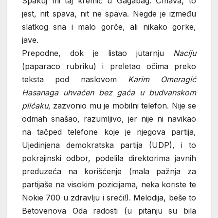
Spakuj mi taj kremić u Gagabag. Čmava, to
jest, nit spava, nit ne spava. Negde je između
slatkog sna i malo gorče, ali nikako gorke,
jave.
Prepodne, dok je listao jutarnju
Naciju
(paparaco rubriku) i preletao očima preko
teksta pod naslovom
Karim Omeragić
Hasanaga uhvaćen bez gaća u budvanskom
plićaku
, zazvonio mu je mobilni telefon. Nije se
odmah snašao, razumljivo, jer nije ni navikao
na tačped telefone koje je njegova partija,
Ujedinjena demokratska partija (UDP), i to
pokrajinski odbor, podelila direktorima javnih
preduzeća na korišćenje (mala pažnja za
partijaše na visokim pozicijama, neka koriste te
Nokie 700 u zdravlju i sreći!). Melodija, beše to
Betovenova Oda radosti (u pitanju su bila