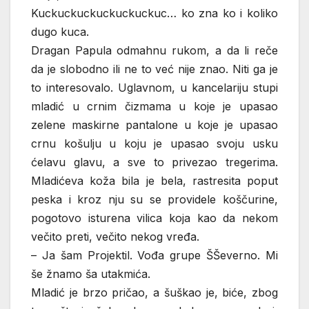
Kuckuckuckuckuckuckuc… ko zna ko i koliko
dugo kuca.
Dragan Papula odmahnu rukom, a da li reče
da je slobodno ili ne to već nije znao. Niti ga je
to interesovalo. Uglavnom, u kancelariju stupi
mladić u crnim čizmama u koje je upasao
zelene maskirne pantalone u koje je upasao
crnu košulju u koju je upasao svoju usku
ćelavu glavu, a sve to privezao tregerima.
Mladićeva koža bila je bela, rastresita poput
peska i kroz nju su se providele koščurine,
pogotovo isturena vilica koja kao da nekom
večito preti, večito nekog vređa.
– Ja šam Projektil. Vođa grupe ŠŠeverno. Mi
še žnamo ša utakmića.
Mladić je brzo pričao, a šuškao je, biće, zbog