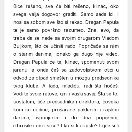
Biće rešeno, sve će biti rešeno, klinac, oko
svega valja dogovor graditi. Samo sada idi. I
nosi sa sobom sve što si rekao. Dragan Papula
te je samo površno razumeo. Zna, evo, da
treba da se nađe sa svojim drugarom Vladom
Buljkom, što će učiniti rado. Popričaće sa njim
o starim danima, ionako ga dugo nije video.
Dragan Papula će te, klinac, spomenuti svom
jaranu, a onda ćeš sa zadovoljstvom otići u
odvod za otpad smešten u mozgu predsednika
tvog kluba. A tada, mladiću, radi šta hoćeš.
Vodi te svoje ratove, gini i vaskrsavaj. Šta se to,
uostalom, tiče predsednika i direktora, čoveka
kom su godine, prošarane paklenim i rajskim
danima, ispunjenim i do dna popijenim,
izbrusile i um i srce? I ko si ti uopšte? I gde si ti