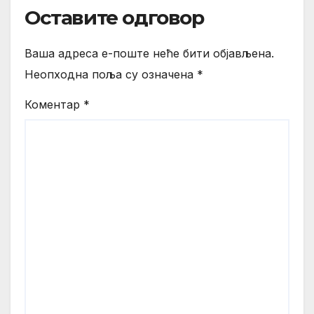
Оставите одговор
Ваша адреса е-поште неће бити објављена.
Неопходна поља су означена
*
Коментар
*