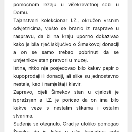
pomoćnom ležaju u višekrevetnoj sobi u
Domu.
Tajanstveni kolekcionar I.Z., okružen vrsnim
odvjetnicima, vješto se branio iz rasprave u
raspravu, da bi na kraju uporno dokazivao
kako je bila riječ isključivo o Šimekovoj donaciji
a on se samo trebao pobrinuti da se
umjetnikov stan pretvori u muzej.
Istina, nitko nije posjedovao bilo kakav papir o
kupoprodaji ili donaciji, ali slike su jednostavno
nestale, kao i namještaj i klavir.
Zapravo, cijeli Šimekov stan u cijelosti je
ispražnjen a I.Z. je poricao da on ima bilo
kakve veze s nestalim slikama i ostalim
stvarima.
Suđenje se otegnulo. Grad je utoliko pomogao
Šimeku da je ležaj u više krevetnoj sobi