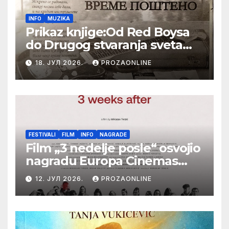
INFO
MUZIKA
Prikaz knjige:Od Red Boysa
do Drugog stvaranja sveta
(bilo neko vreme pošteno)
18. ЈУЛ 2026.
PROZAONLINE
(autor- Zlatomira Sremca,
Botoš 2022. godine,
samizdat)
FESTIVALI
FILM
INFO
NAGRADE
Film „3 nedelje posle“ osvojio
nagradu Europa Cinemas
Label na Filmskom festivalu
12. ЈУЛ 2026.
PROZAONLINE
u Karlovim Varima