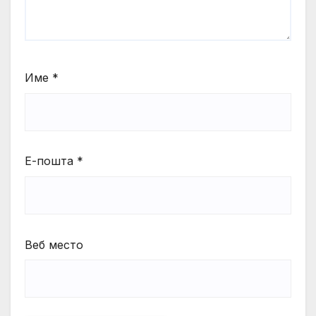
Име
*
Е-пошта
*
Веб место