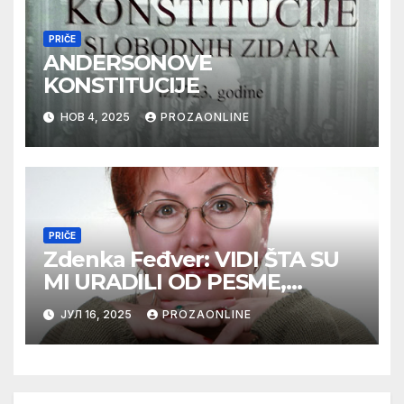
PRIČE
ANDERSONOVE
KONSTITUCIJE
НОВ 4, 2025
PROZAONLINE
PRIČE
Zdenka Feđver: VIDI ŠTA SU
MI URADILI OD PESME,
MAMA*
ЈУЛ 16, 2025
PROZAONLINE