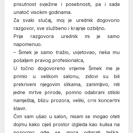
prisutnost svježine i posebnosti, pa i sada
unatoč visokim godinama.
Za svaki slučaj, moj je urednik dogovorio
razgovor, sve službeno i krajnje ozbiljno.
Prije razgovora urednik mi je samo
napomenuo.
– Šimek je samo tražio, uvjetovao, neka mu
pošaljem pravog profesionalca,
U točno dogovoreno vrijeme Šimek me je
primio u velikom salonu, zidovi su bili
prekriveni njegovim slikama, zanimljivo, niti
jedne mrtve prirode, pomno odabrani stilski
namještaj, blizu prozora, veliki, crni koncertni
klavir.
Čim sam ušao u salon, nisam se mogao oteti
dojmu kako cijeli prostor izgleda kao kulisa na
pozornici gdje se mora odigrati teška,