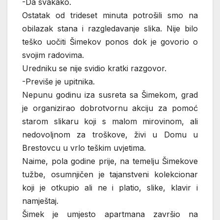
-Da svakako.
Ostatak od trideset minuta potrošili smo na
obilazak stana i razgledavanje slika. Nije bilo
teško uočiti Šimekov ponos dok je govorio o
svojim radovima.
Uredniku se nije svidio kratki razgovor.
-Previše je upitnika.
Nepunu godinu iza susreta sa Šimekom, grad
je organizirao dobrotvornu akciju za pomoć
starom slikaru koji s malom mirovinom, ali
nedovoljnom za troškove, živi u Domu u
Brestovcu u vrlo teškim uvjetima.
Naime, pola godine prije, na temelju Šimekove
tužbe, osumnjičen je tajanstveni kolekcionar
koji je otkupio ali ne i platio, slike, klavir i
namještaj.
Šimek je umjesto apartmana završio na