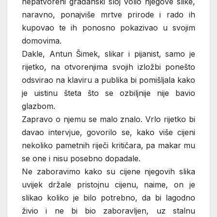
nepatvoreni građanski sloj volio njegove slike,
naravno, ponajviše mrtve prirode i rado ih
kupovao te ih ponosno pokazivao u svojim
domovima.
Dakle, Antun Šimek, slikar i pijanist, samo je
rijetko, na otvorenjima svojih izložbi ponešto
odsvirao na klaviru a publika bi pomišljala kako
je uistinu šteta što se ozbiljnije nije bavio
glazbom.
Zapravo o njemu se malo znalo. Vrlo rijetko bi
davao intervjue, govorilo se, kako više cijeni
nekoliko pametnih riječi kritičara, pa makar mu
se one i nisu posebno dopadale.
Ne zaboravimo kako su cijene njegovih slika
uvijek držale pristojnu cijenu, naime, on je
slikao koliko je bilo potrebno, da bi lagodno
živio i ne bi bio zaboravljen, uz stalnu