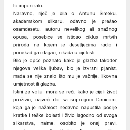
to imponiralo.
Naravno, riječ je bila o Antunu Šimeku,
akademskom slikaru, odavno je prešao
osamdesetu, autoru nevelikog ali snažnog
opusa, posebice se isticao ciklus mrtvih
priroda na kojem je desetljećima radio i
ponekad ga izlagao, nikada u cijelosti.
Bilo je opće poznato kako je glazba također
njegova velika ljubav, bio je izvrsni pijanist,
mada se nije znalo što mu je važnije, likovna
umjetnost ili glazba.
Istini za volju, mora se reći, kako je cijeli život
proživio, najveći dio sa suprugom Danicom,
koja ga je nažalost nedavno napustila poslije
kratke i teške bolesti i živio lagodno od svoga
slikarstva, naime, osobito je onaj pravi,