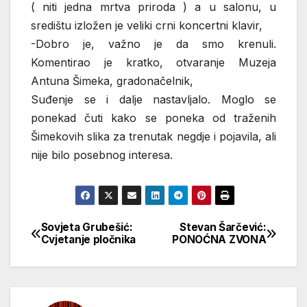
( niti jedna mrtva priroda ) a u salonu, u
središtu izložen je veliki crni koncertni klavir,
-Dobro je, važno je da smo krenuli.
Komentirao je kratko, otvaranje Muzeja
Antuna Šimeka, gradonačelnik,
Suđenje se i dalje nastavljalo. Moglo se
ponekad čuti kako se poneka od traženih
Šimekovih slika za trenutak negdje i pojavila, ali
nije bilo posebnog interesa.
Sovjeta Grubešić:
Stevan Šarčević:
Кретање
Cvjetanje pločnika
PONOĆNA ZVONA
чланка