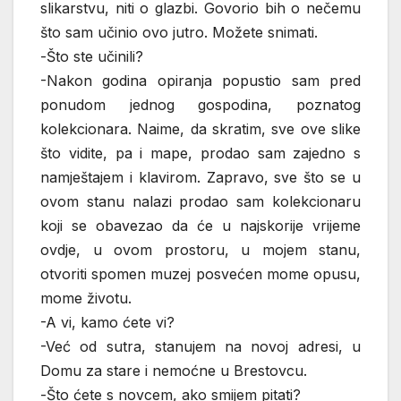
slikarstvu, niti o glazbi. Govorio bih o nečemu
što sam učinio ovo jutro. Možete snimati.
-Što ste učinili?
-Nakon godina opiranja popustio sam pred
ponudom jednog gospodina, poznatog
kolekcionara. Naime, da skratim, sve ove slike
što vidite, pa i mape, prodao sam zajedno s
namještajem i klavirom. Zapravo, sve što se u
ovom stanu nalazi prodao sam kolekcionaru
koji se obavezao da će u najskorije vrijeme
ovdje, u ovom prostoru, u mojem stanu,
otvoriti spomen muzej posvećen mome opusu,
mome životu.
-A vi, kamo ćete vi?
-Već od sutra, stanujem na novoj adresi, u
Domu za stare i nemoćne u Brestovcu.
-Što ćete s novcem, ako smijem pitati?