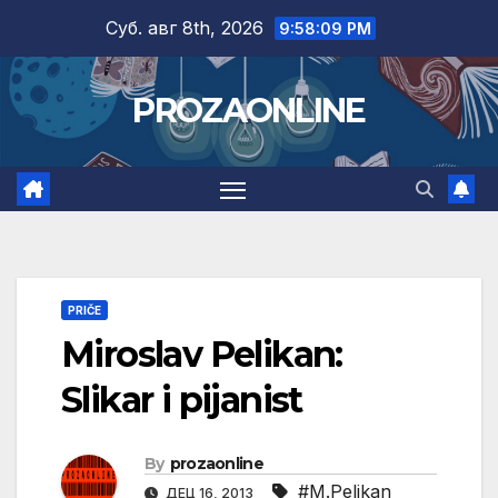
Skip
Суб. авг 8th, 2026
9:58:10 PM
to
content
PROZAONLINE
PRIČE
Miroslav Pelikan:
Slikar i pijanist
By
prozaonline
#M.Pelikan
ДЕЦ 16, 2013