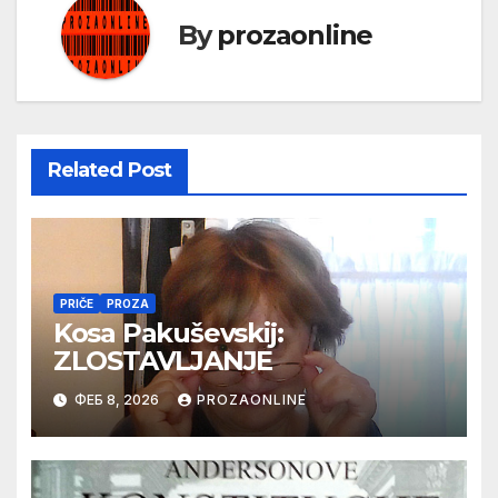
By
prozaonline
Related Post
PRIČE
PROZA
Kosa Pakuševskij:
ZLOSTAVLJANJE
ФЕБ 8, 2026
PROZAONLINE