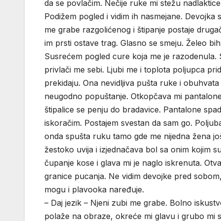
da se povlačim. Nečije ruke mi stežu nadlakti
Podižem pogled i vidim ih nasmejane. Devojka sa
me grabe razgolićenog i štipanje postaje drugači
im prsti ostave trag. Glasno se smeju. Želeo bi
Susrećem pogled cure koja me je razodenula. 
privlači me sebi. Ljubi me i toplota poljupca prid
prekidaju. Ona nevidljiva pušta ruke i obuhvat
neugodno popuštanje. Otkopčava mi pantalone! 
štipalice se penju do bradavice. Pantalone spada
iskoračim. Postajem svestan da sam go. Poljub
onda spušta ruku tamo gde me nijedna žena još 
žestoko uvija i izjednačava bol sa onim kojim s
čupanje kose i glava mi je naglo iskrenuta. Otv
granice pucanja. Ne vidim devojke pred sobom,
mogu i plavooka naređuje.
– Daj jezik – Njeni zubi me grabe. Bolno iskust
polaže na obraze, okreće mi glavu i grubo mi s