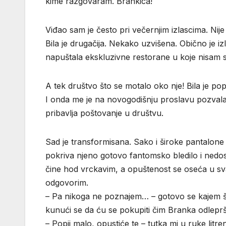
kime razgovaram. Brankica!
Viđao sam je često pri večernjim izlascima. Nije
Bila je drugačija. Nekako uzvišena. Obično je izla
napuštala ekskluzivne restorane u koje nisam s
A tek društvo što se motalo oko nje! Bila je p
I onda me je na novogodišnju proslavu pozvala
pribavlja poštovanje u društvu.
Sad je transformisana. Sako i široke pantalone
pokriva njeno gotovo fantomsko bledilo i nedos
čine hod vrckavim, a opuštenost se oseća u s
odgovorim.
– Pa nikoga ne poznajem… – gotovo se kajem št
kunući se da ću se pokupiti čim Branka odleprš
– Popij malo, opustiće te – tutka mi u ruke litr