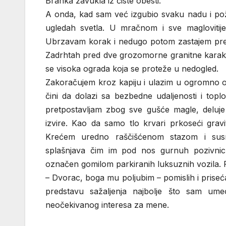
Branka zavukla iz čiste obesti.
A onda, kad sam već izgubio svaku nadu i pož
ugledah svetla. U mračnom i sve maglovitij
Ubrzavam korak i nedugo potom zastajem pr
Zadrhtah pred dve grozomorne granitne karako
se visoka ograda koja se proteže u nedogled.
Zakoračujem kroz kapiju i ulazim u ogromno osv
čini da dolazi sa bezbedne udaljenosti i top
pretpostavljam zbog sve gušće magle, deluje
izvire. Kao da samo tlo krvari prkoseći grav
Krećem uredno raščišćenom stazom i susr
splašnjava čim im pod nos gurnuh pozivnicu
označen gomilom parkiranih luksuznih vozil
– Dvorac, boga mu poljubim – pomislih i priseć
predstavu sažaljenja najbolje što sam um
neočekivanog interesa za mene.