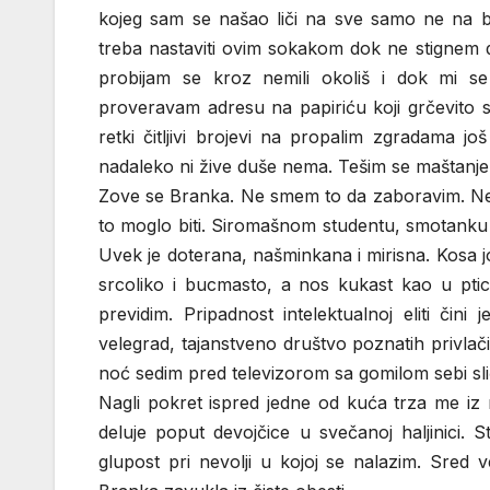
kojeg sam se našao liči na sve samo ne na b
treba nastaviti ovim sokakom dok ne stignem 
probijam se kroz nemili okoliš i dok mi s
proveravam adresu na papiriću koji grčevito s
retki čitljivi brojevi na propalim zgradama j
nadaleko ni žive duše nema. Tešim se maštanj
Zove se Branka. Ne smem to da zaboravim. Neč
to moglo biti. Siromašnom studentu, smotanku po 
Uvek je doterana, našminkana i mirisna. Kosa joj
srcoliko i bucmasto, a nos kukast kao u ptic
previdim. Pripadnost intelektualnoj eliti čin
velegrad, tajanstveno društvo poznatih privlač
noć sedim pred televizorom sa gomilom sebi sli
Nagli pokret ispred jedne od kuća trza me iz ra
deluje poput devojčice u svečanoj haljinici. 
glupost pri nevolji u kojoj se nalazim. Sred 