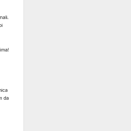
ali.
bi
ima!
mica
m da