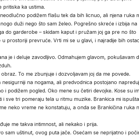
 pritiska ka ustima.
! – neodlučno podižem flašu tek da bih licnuo, ali njena ruka 
nogo duži nego što sam želeo. Pogrešno skreće i izbija na 
ga do garderobe – skidam kaput i pružam joj ga pre no što
prostoriji prevruće. Vrti mi se u glavi, i najradije bih osta
ana je i deluje zavodljivo. Odmahujem glavom, pokušavam d
zduh.
 obraz. To me zbunjuje i dozvoljavam joj da me povede.
 nesigurniji na nogama, ali predvodnica postojano napredu
 i podižem pogled. Oko mene su četiri devojke. Kose su i
i sve tri pomeraju tela u ritmu muzike. Brankica mi ispušta
 me neko vreme ne konstatuju, a onda se Brankičina ruka 
đuje me takva intimnost, ali nekako i prija.
novo sam uštinut, ovog puta jače. Osećam se neprijatno i poč