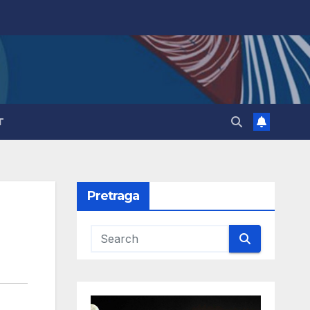
T
Pretraga