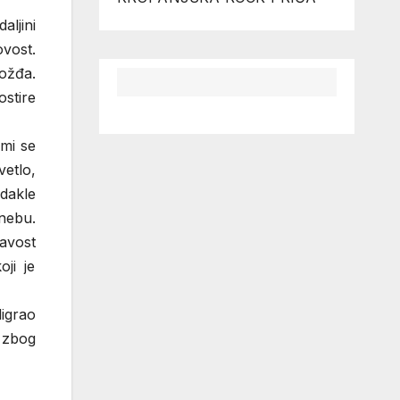
ljini
vost.
ožđa.
stire
 mi se
etlo,
dakle
nebu.
avost
ji je
digrao
 zbog