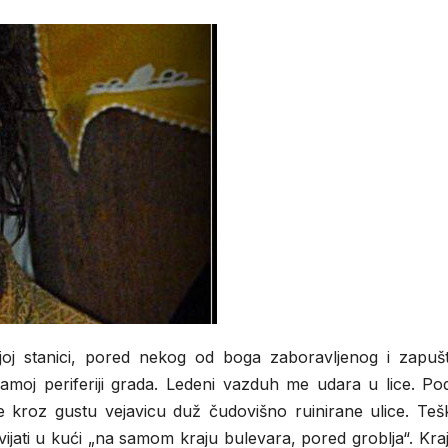
joj stanici, pored nekog od boga zaboravljenog i zapuš
 samoj periferiji grada. Ledeni vazduh me udara u lice. P
e kroz gustu vejavicu duž čudovišno ruinirane ulice. Teš
vijati u kući „na samom kraju bulevara, pored groblja“. Kra