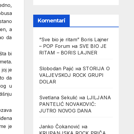
edno,
obusa
Komentari
stano
ren, a
kao da
“Sve bio je ritam” Boris Lajner
– POP Forum
на
SVE BIO JE
RITAM – BORIS LAJNER
ta bi
smeta.
Slobodan Pajić
на
STORIJA O
joj je
VALJEVSKOJ ROCK GRUPI
to da
DOLAR
log u
dišnju
Svetlana Sekulić
на
LJILJANA
PANTELIĆ NOVAKOVIĆ:
čezava
JUTRO NOVOG DANA
iđena
me je
Janko Čokanović
на
KRUPANJSKA ROCK PRIČA