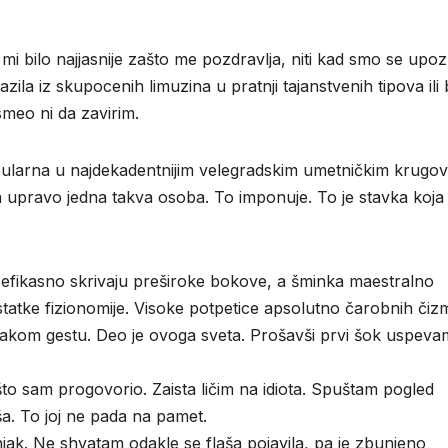
 mi bilo najjasnije zašto me pozdravlja, niti kad smo se upozn
zila iz skupocenih limuzina u pratnji tajanstvenih tipova ili 
meo ni da zavirim.
opularna u najdekadentnijim velegradskim umetničkim krugov
 upravo jedna takva osoba. To imponuje. To je stavka koja
 efikasno skrivaju preširoke bokove, a šminka maestralno
tatke fizionomije. Visoke potpetice apsolutno čarobnih čiz
vakom gestu. Deo je ovoga sveta. Prošavši prvi šok uspeva
o sam progovorio. Zaista ličim na idiota. Spuštam pogled
a. To joj ne pada na pamet.
enjak. Ne shvatam odakle se flaša pojavila, pa je zbunjeno