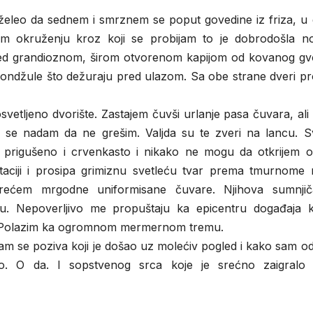
eleo da sednem i smrznem se poput govedine iz friza, u da
em okruženju kroz koji se probijam to je dobrodošla no
ed grandioznom, širom otvorenom kapijom od kovanog gv
ndžule što dežuraju pred ulazom. Sa obe strane dveri pro
etljeno dvorište. Zastajem čuvši urlanje pasa čuvara, ali
lo se nadam da ne grešim. Valjda su te zveri na lancu. Sv
 prigušeno i crvenkasto i nikako ne mogu da otkrijem o
itaciji i prosipa grimiznu svetleću tvar prema tmurnome 
ećem mrgodne uniformisane čuvare. Njihova sumnjič
. Nepoverljivo me propuštaju ka epicentru događaja ko
a. Polazim ka ogromnom mermernom tremu.
am se poziva koji je došao uz molećiv pogled i kako sam o
eo. O da. I sopstvenog srca koje je srećno zaigralo