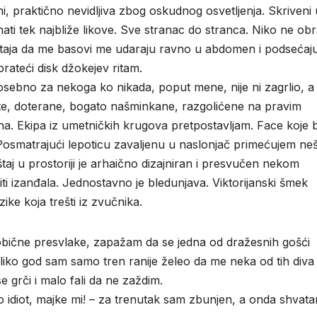
ni, praktično nevidljiva zbog oskudnog osvetljenja. Skriveni 
ati tek najbliže likove. Sve stranac do stranca. Niko ne ob
taja da me basovi me udaraju ravno u abdomen i podsećaj
prateći disk džokejev ritam.
osebno za nekoga ko nikada, poput mene, nije ni zagrlio, a
te, doterane, bogato našminkane, razgolićene na pravim
ina. Ekipa iz umetničkih krugova pretpostavljam. Face koje 
. Posmatrajući lepoticu zavaljenu u naslonjač primećujem ne
j u prostoriji je arhaično dizajniran i presvučen nekom
ti izanđala. Jednostavno je bledunjava. Viktorijanski šmek
ke koja trešti iz zvučnika.
eobične presvlake, zapažam da se jedna od dražesnih gošći
liko god sam samo tren ranije želeo da me neka od tih diva
 grči i malo fali da ne zaždim.
’o idiot, majke mi! – za trenutak sam zbunjen, a onda shvat