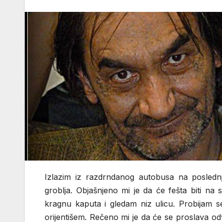
Izlazim iz razdrndanog autobusa na posledn
groblja. Objašnjeno mi je da će fešta biti na
kragnu kaputa i gledam niz ulicu. Probijam s
orijentišem. Rečeno mi je da će se proslava od