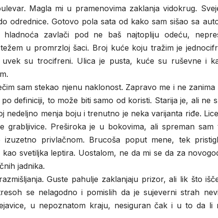
ulevar. Magla mi u pramenovima zaklanja vidokrug. Svej
do odrednice. Gotovo pola sata od kako sam sišao sa aut
e hladnoća zavlači pod ne baš najtopliju odeću, nepre
težem u promrzloj šaci. Broj kuće koju tražim je jednocif
oš uvek su trocifreni. Ulica je pusta, kuće su ruševne i 
em.
im sam stekao njenu naklonost. Zapravo me i ne zanima š
definiciji, to može biti samo od koristi. Starija je, ali ne 
 nedeljno menja boju i trenutno je neka varijanta riđe. Lice 
e grabljivice. Preširoka je u bokovima, ali spreman sam 
i je izuzetno privlačnom. Brucoša poput mene, tek pristig
i kao svetiljka leptira. Uostalom, ne da mi se da za novogo
čnih jadnika.
zmišljanja. Guste pahulje zaklanjaju prizor, ali lik što iš
Stresoh se nelagodno i pomislih da je sujeverni strah nev
vejavice, u nepoznatom kraju, nesiguran čak i u to da li 