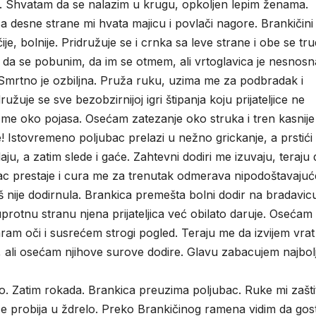
ce. Shvatam da se nalazim u krugu, opkoljen lepim ženama.
 desne strane mi hvata majicu i povlači nagore. Brankičini 
je, bolnije. Pridružuje se i crnka sa leve strane i obe se tr
h da se pobunim, da im se otmem, ali vrtoglavica je nesnosn
Smrtno je ozbiljna. Pruža ruku, uzima me za podbradak i
ružuje se sve bezobzirnijoj igri štipanja koju prijateljice ne
a me oko pojasa. Osećam zatezanje oko struka i tren kasnije
Istovremeno poljubac prelazi u nežno grickanje, a prstići
ju, a zatim slede i gaće. Zahtevni dodiri me izuvaju, teraju 
ac prestaje i cura me za trenutak odmerava nipodoštavajuć
nije dodirnula. Brankica premešta bolni dodir na bradavic
uprotnu stranu njena prijateljica već obilato daruje. Osećam
aram oči i susrećem strogi pogled. Teraju me da izvijem vrat
 ali osećam njihove surove dodire. Glavu zabacujem najbolj
vo. Zatim rokada. Brankica preuzima poljubac. Ruke mi zašti
e probija u ždrelo. Preko Brankičinog ramena vidim da gost