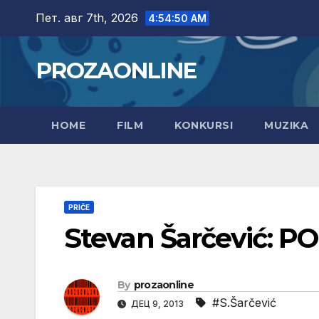
Skip
Пет. авг 7th, 2026
4:54:51 AM
to
content
PROZAONLINE
HOME
FILM
KONKURSI
MUZIKA
PRIČE
Stevan Šarčević:
By
prozaonline
#S.Šarčević
ДЕЦ 9, 2013