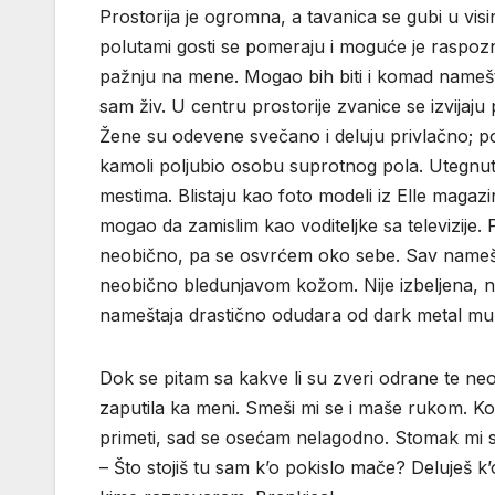
Prostorija je ogromna, a tavanica se gubi u visi
polutami gosti se pomeraju i moguće je raspozn
pažnju na mene. Mogao bih biti i komad nameš
sam živ. U centru prostorije zvanice se izvijaju 
Žene su odevene svečano i deluju privlačno; p
kamoli poljubio osobu suprotnog pola. Utegnu
mestima. Blistaju kao foto modeli iz Elle magaz
mogao da zamislim kao voditeljke sa televizije
neobično, pa se osvrćem oko sebe. Sav namešta
neobično bledunjavom kožom. Nije izbeljena, ni
nameštaja drastično odudara od dark metal muzi
Dok se pitam sa kakve li su zveri odrane te n
zaputila ka meni. Smeši mi se i maše rukom. Ko
primeti, sad se osećam nelagodno. Stomak mi se
– Što stojiš tu sam k’o pokislo mače? Deluješ k