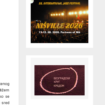
tenog
odižem
ko se
j sred