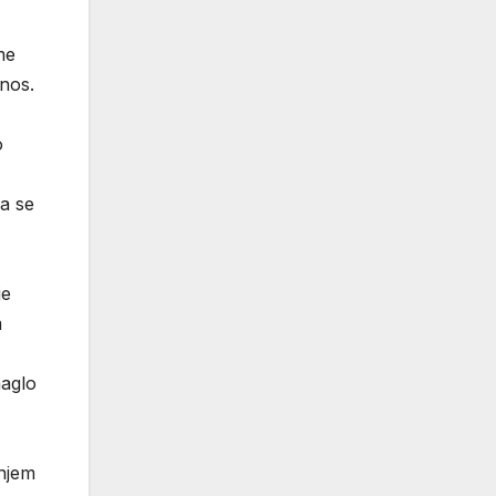
me
nos.
o
a se
je
m
naglo
injem