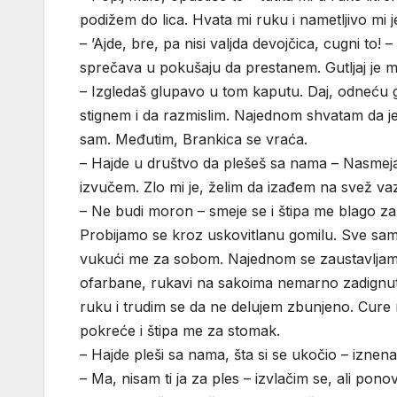
podižem do lica. Hvata mi ruku i nametljivo mi je
– ’Ajde, bre, pa nisi valjda devojčica, cugni to
sprečava u pokušaju da prestanem. Gutljaj je m
– Izgledaš glupavo u tom kaputu. Daj, odneću 
stignem i da razmislim. Najednom shvatam da je u 
sam. Međutim, Brankica se vraća.
– Hajde u društvo da plešeš sa nama – Nasmej
izvučem. Zlo mi je, želim da izađem na svež va
– Ne budi moron – smeje se i štipa me blago za
Probijamo se kroz uskovitlanu gomilu. Sve sam
vukući me za sobom. Najednom se zaustavljamo
ofarbane, rukavi na sakoima nemarno zadignuti 
ruku i trudim se da ne delujem zbunjeno. Cure
pokreće i štipa me za stomak.
– Hajde pleši sa nama, šta si se ukočio – iznena
– Ma, nisam ti ja za ples – izvlačim se, ali po