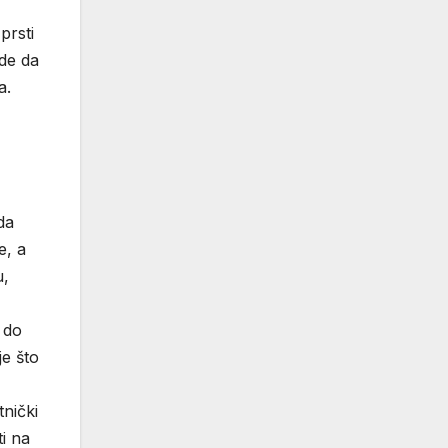
prsti
ude da
a.
da
e, a
u,
 do
e što
tnički
i na