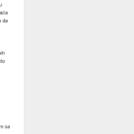
u
raća
u da
bih
što
am sa