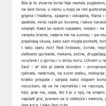
Bila je to stvarna torta! Nije nestala pogled
na šest nivoa, u visinu u kojoj se red gustiran
grijana i hlađena, spajana i odvajana, filana
sjedinile, mirisi razlili po korama, i takva nar
smanjiti. Kako se redom nasladim, misleći – ne m
vanjske kreme, natjera me na sumnju – pa nisam
prijašnjeg okusa, kako sam mogla pomisliti, torta
I tako cijelu noć! Red hrskave, čvrste, nepr
slatkasto-gorkaste, mekane, sočne, drugačijeg 
uvučene i u gornju i u donju koru. Uživam u n
žao) – al’ bilo je zaista dovoljno – provjerav
cjelcata, nedirnuta, na svom stalku, maloprije
kratko prispala i sanjala kako otapam kom
rezuckam, da se ne razmekša i ne rascopa, 
klizi, grije me, opija, što li je u njoj, ne smi
najslađi griz, prenem se iz slatkoće i mekoće, 
šest kora. I tako šest puta.