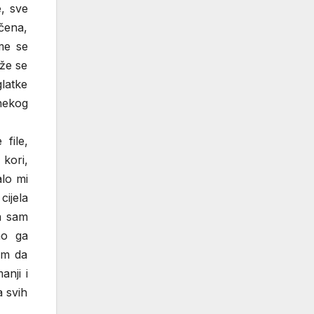
e, sve
ečena,
ome se
ože se
glatke
 nekog
file,
 kori,
alo mi
cijela
da sam
no ga
am da
anji i
a svih