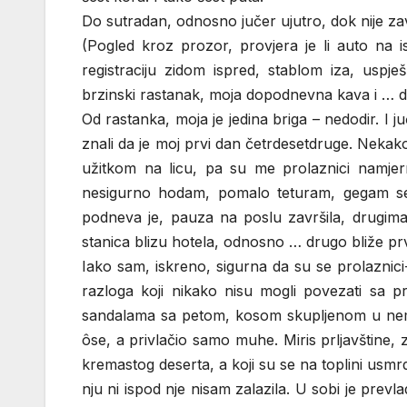
Do sutradan, odnosno jučer ujutro, dok nije z
(Pogled kroz prozor, provjera je li auto na i
registraciju zidom ispred, stablom iza, uspj
brzinski rastanak, moja dopodnevna kava i … d
Od rastanka, moja je jedina briga – nedodir. I 
znali da je moj prvi dan četrdesetdruge. Nekako
užitkom na licu, pa su me prolaznici namjerno 
nesigurno hodam, pomalo teturam, gegam se, v
podneva je, pauza na poslu završila, drugima v
stanica blizu hotela, odnosno … drugo bliže p
Iako sam, iskreno, sigurna da su se prolaznic
razloga koji nikako nisu mogli povezati sa 
sandalama sa petom, kosom skupljenom u nemar
ôse, a privlačio samo muhe. Miris prljavštine,
kremastog deserta, a koji su se na toplini usmrd
nju ni ispod nje nisam zalazila. U sobi je prevl