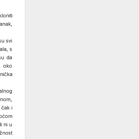
loniti
anak,
su svi
ala, s
 su da
, oko
znička
nalnog
inom,
čak i
tkoćom
i ni u
ažnost