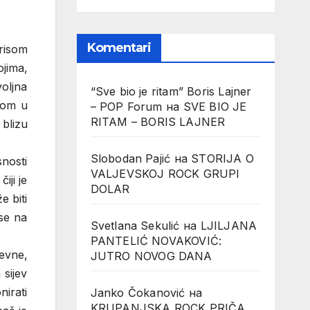
Komentari
risom
ojima,
voljna
“Sve bio je ritam” Boris Lajner
com u
– POP Forum
на
SVE BIO JE
RITAM – BORIS LAJNER
blizu
Slobodan Pajić
на
STORIJA O
nosti
VALJEVSKOJ ROCK GRUPI
iji je
DOLAR
e biti
 se na
Svetlana Sekulić
на
LJILJANA
PANTELIĆ NOVAKOVIĆ:
nevne,
JUTRO NOVOG DANA
 sijev
nirati
Janko Čokanović
на
KRUPANJSKA ROCK PRIČA