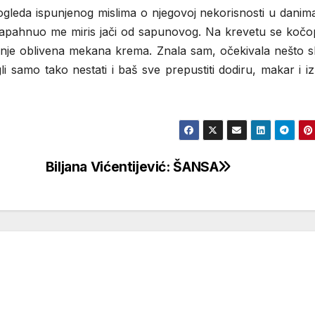
leda ispunjenog mislima o njegovoj nekorisnosti u danima 
 zapahnuo me miris jači od sapunovog. Na krevetu se kočop
o nje oblivena mekana krema. Znala sam, očekivala nešto s
gli samo tako nestati i baš sve prepustiti dodiru, makar i iz
Biljana Vićentijević: ŠANSA