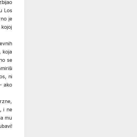
zbijao
u Los
rno je
 kojoj
nevnih
, koja
rno se
miriši
os, ni
 – ako
rzne,
, i ne
 da mu
ubavi!