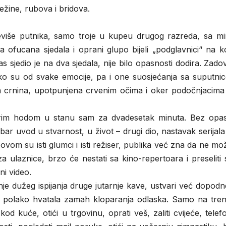
ežine, rubova i bridova.
reviše putnika, samo troje u kupeu drugog razreda, sa mi
a ofucana sjedala i oprani glupo bijeli „podglavnici“ na k
s sjedio je na dva sjedala, nije bilo opasnosti dodira. Zado
ko su od svake emocije, pa i one suosjećanja sa suputni
crnina, upotpunjena crvenim očima i oker podočnjacima 
im hodom u stanu sam za dvadesetak minuta. Bez opas
r uvod u stvarnost, u život – drugi dio, nastavak serijala č
vom su isti glumci i isti režiser, publika već zna da ne mož
 za ulaznice, brzo će nestati sa kino-repertoara i preseliti
ni video.
je dužeg ispijanja druge jutarnje kave, ustvari već dopod
eza polako hvatala zamah kloparanja odlaska. Samo na tren
d kuće, otići u trgovinu, oprati veš, zaliti cvijeće, telefo