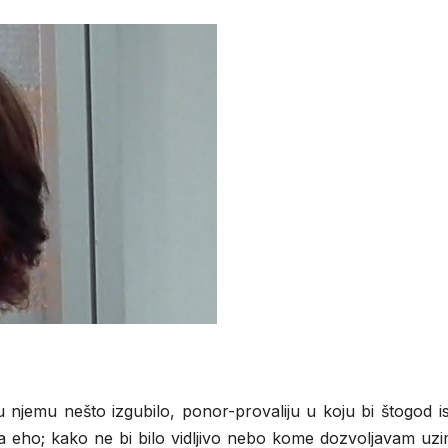
njemu nešto izgubilo, ponor-provaliju u koju bi štogod is
ća eho; kako ne bi bilo vidljivo nebo kome dozvoljavam uz