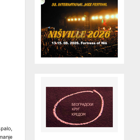
palo,
imanje