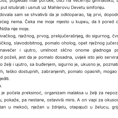
ti, pogledati mail poruke, otići na večernju gimnastiku, 
 put istuširati i usnuti uz Mahlerovu Devetu simfoniju.
ovala sam se shvativši da je odkloparao, taj prvi, dopodn
 Trećeg nema. Čeka me moje mjesto u kupeu, da li pored c
Ništa nije moje.
itivačkog, nježnog, prvog, prekjučerašnjeg, do sigurnog, čv
čkog, slavodobitnog, pomalo oholog, opet nježnog jučera
 navečer i ujutro, umilnost slično onome gladnoga p
poželi, jest da je pomalo dosadna, uvijek isto jelo servir
 želji i ujutro, sa buđenjem, sigurno je, ukusno je, poznati
uđih, teško dostupnih, zabranjenih, pomalo opasnih, mogao
editi.
.
o je počela preksinoć, organizam malaksa u želji za nepoz
, pokaže, pa nestane, ostavivši miris. A on vapi za okuso
tan u mekoći, nježan u ždrijelu, otapajući u želucu, grij