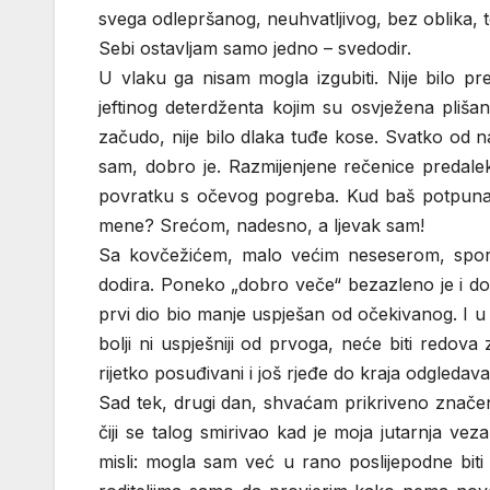
svega odlepršanog, neuhvatljivog, bez oblika, t
Sebi ostavljam samo jedno – svedodir.
U vlaku ga nisam mogla izgubiti. Nije bilo p
jeftinog deterdženta kojim su osvježena plišan
začudo, nije bilo dlaka tuđe kose. Svatko od na
sam, dobro je. Razmijenjene rečenice predale
povratku s očevog pogreba. Kud baš potpuna 
mene? Srećom, nadesno, a ljevak sam!
Sa kovčežićem, malo većim neseserom, spor
dodira. Poneko „dobro veče“ bezazleno je i doba
prvi dio bio manje uspješan od očekivanog. I u o
bolji ni uspješniji od prvoga, neće biti redova
rijetko posuđivani i još rjeđe do kraja odgledava
Sad tek, drugi dan, shvaćam prikriveno značen
čiji se talog smirivao kad je moja jutarnja v
misli: mogla sam već u rano poslijepodne biti ko