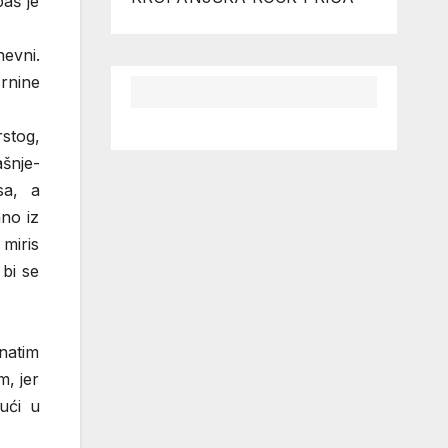
baš je
evni.
rnine
rstog,
šnje-
sa, a
ano iz
 miris
 bi se
natim
m, jer
ući u