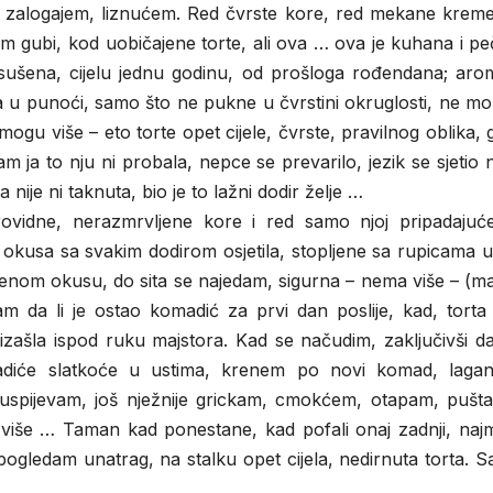
om, zalogajem, liznućem. Red čvrste kore, red mekane krem
jem gubi, kod uobičajene torte, ali ova … ova je kuhana i p
 i sušena, cijelu jednu godinu, od prošloga rođendana; ar
asla u punoći, samo što ne pukne u čvrstini okruglosti, ne m
ogu više – eto torte opet cijele, čvrste, pravilnog oblika, 
 ja to nju ni probala, nepce se prevarilo, jezik se sjetio
 nije ni taknuta, bio je to lažni dodir želje …
ovidne, nerazmrvljene kore i red samo njoj pripadajuće 
okusa sa svakim dodirom osjetila, stopljene sa rupicama u
jenom okusu, do sita se najedam, sigurna – nema više – (m
am da li je ostao komadić za prvi dan poslije, kad, torta 
 izašla ispod ruku majstora. Kad se načudim, zaključivši 
adiće slatkoće u ustima, krenem po novi komad, laga
uspijevam, još nježnije grickam, cmokćem, otapam, pušt
jem više … Taman kad ponestane, kad pofali onaj zadnji, najm
pogledam unatrag, na stalku opet cijela, nedirnuta torta. S