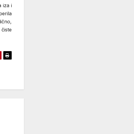
iza i
erila
lično,
 čiste