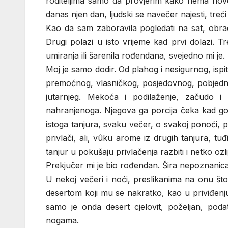
roditeljima samo da provjerim kako nema novos
danas njen dan, ljudski se navečer najesti, treći
Kao da sam zaboravila pogledati na sat, obrad
Drugi polazi u isto vrijeme kad prvi dolazi.
umiranja ili šarenila rođendana, svejedno mi je. 
Moj je samo dodir. Od plahog i nesigurnog, isp
premoćnog, vlasničkog, posjedovnog, pobjedni
jutarnjeg. Mekoća i podilaženje, začudo i
nahranjenoga. Njegova ga porcija čeka kad god 
istoga tanjura, svaku večer, o svakoj ponoći, po
privlači, ali, vûku arome iz drugih tanjura, t
tanjur u pokušaju privlačenja razbiti i netko ozlij
Prekjučer mi je bio rođendan. Šira nepoznanica
U nekoj večeri i noći, preslikanima na onu št
desertom koji mu se nakratko, kao u priviđenju
samo je onda desert cjelovit, poželjan, poda
nogama.