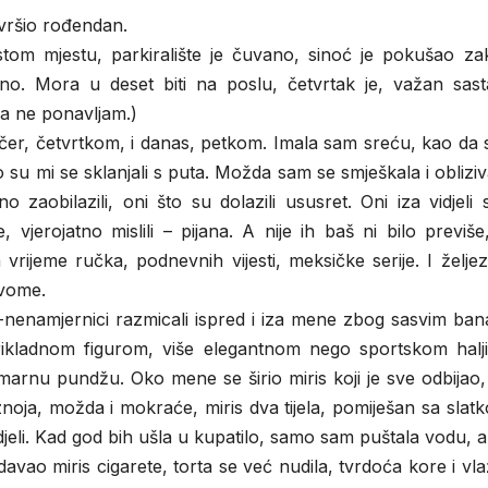
avršio rođendan.
stom mjestu, parkiralište je čuvano, sinoć je pokušao zak
ešno. Mora u deset biti na poslu, četvrtak je, važan sast
a ne ponavljam.)
jučer, četvrtkom, i danas, petkom. Imala sam sreću, kao da 
 su mi se sklanjali s puta. Možda sam se smješkala i obliziv
zaobilazili, oni što su dolazili ususret. Oni iza vidjeli
jerojatno mislili – pijana. A nije ih baš ni bilo previše
rijeme ručka, podnevnih vijesti, meksičke serije. I želje
rvome.
i-nenamjernici razmicali ispred i iza mene zbog sasvim ba
prikladnom figurom, više elegantnom nego sportskom halj
nu pundžu. Oko mene se širio miris koji je sve odbijao, 
 znoja, možda i mokraće, miris dva tijela, pomiješan sa sla
jeli. Kad god bih ušla u kupatilo, samo sam puštala vodu, al
adavao miris cigarete, torta se već nudila, tvrdoća kore i vl