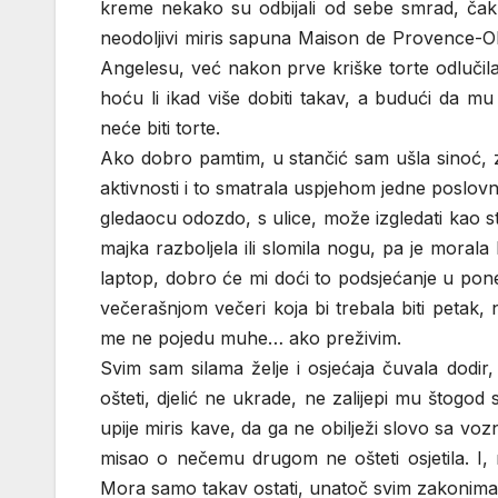
kreme nekako su odbijali od sebe smrad, čak ga
neodoljivi miris sapuna Maison de Provence-O
Angelesu, već nakon prve kriške torte odlučila 
hoću li ikad više dobiti takav, a budući da mu
neće biti torte.
Ako dobro pamtim, u stančić sam ušla sinoć, z
aktivnosti i to smatrala uspjehom jedne poslovn
gledaocu odozdo, s ulice, može izgledati kao sta
majka razboljela ili slomila nogu, pa je morala
laptop, dobro će mi doći to podsjećanje u ponedj
večerašnjom večeri koja bi trebala biti petak,
me ne pojedu muhe… ako preživim.
Svim sam silama želje i osjećaja čuvala dodi
ošteti, djelić ne ukrade, ne zalijepi mu štogod
upije miris kave, da ga ne obilježi slovo sa voz
misao o nečemu drugom ne ošteti osjetila. I, n
Mora samo takav ostati, unatoč svim zakonim