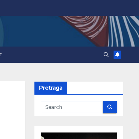
T
Pretraga