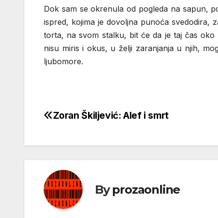
Dok sam se okrenula od pogleda na sapun, pog
ispred, kojima je dovoljna punoća svedodira,
torta, na svom stalku, bit će da je taj čas ok
nisu miris i okus, u želji zaranjanja u njih, mo
ljubomore.
Zoran Škiljević: Alef i smrt
Кретање
чланка
By
prozaonline