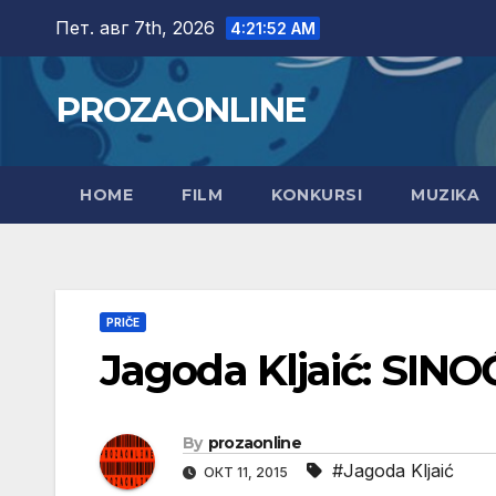
Skip
Пет. авг 7th, 2026
4:21:53 AM
to
content
PROZAONLINE
HOME
FILM
KONKURSI
MUZIKA
PRIČE
Jagoda Kljaić: SIN
By
prozaonline
#Jagoda Kljaić
ОКТ 11, 2015