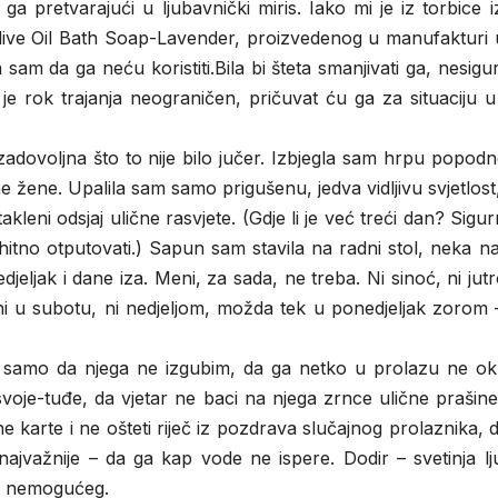
 pretvarajući u ljubavnički miris. Iako mi je iz torbice i
live Oil Bath Soap-Lavender, proizvedenog u manufakturi 
sam da ga neću koristiti.Bila bi šteta smanjivati ga, nesigu
 je rok trajanja neograničen, pričuvat ću ga za situaciju u
adovoljna što to nije bilo jučer. Izbjegla sam hrpu popod
e žene. Upalila sam samo prigušenu, jedva vidljivu svjetlost
kleni odsjaj ulične rasvjete. (Gdje li je već treći dan? Sigu
 hitno otputovati.) Sapun sam stavila na radni stol, neka na
eljak i dane iza. Meni, za sada, ne treba. Ni sinoć, ni jutr
 ni u subotu, ni nedjeljom, možda tek u ponedjeljak zorom
r, samo da njega ne izgubim, da ga netko u prolazu ne ok
 svoje-tuđe, da vjetar ne baci na njega zrnce ulične prašine
ne karte i ne ošteti riječ iz pozdrava slučajnog prolaznika,
ajvažnije – da ga kap vode ne ispere. Dodir – svetinja lj
a nemogućeg.