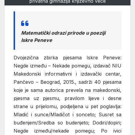
privatna gimnazija knjizevno vece
Matematički odrazi prirode u poeziji
Iskre Peneve
Dvojezična zbirka pjesama Iskre Peneve:
Negde između – Nekade pomegu, izdavač NIU
Makedonski informativni i izdavački centar,
Pančevo – Beograd, 2015., sadrži 40 pjesama
koje je sama autorica prevela na makedonski,
pjesma uz pjesmu, pravilom lijeve i desne
strane u prijelomu, podjeljena u pet poglavlja:
Mladić i sunce/Mladičot i sonceto; Susret sa
buđenjem/Sredba so budenjeto; Dodiri/dopiri;
Negde između/nekade pomegu; Po ivici