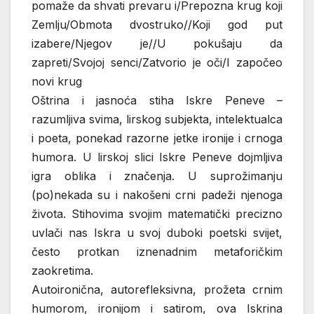
pomaže da shvati prevaru i/Prepozna krug koji
Zemlju/Obmota dvostruko//Koji god put
izabere/Njegov je//U pokušaju da
zapreti/Svojoj senci/Zatvorio je oči/I započeo
novi krug
Oštrina i jasnoća stiha Iskre Peneve –
razumljiva svima, lirskog subjekta, intelektualca
i poeta, ponekad razorne jetke ironije i crnoga
humora. U lirskoj slici Iskre Peneve dojmljiva
igra oblika i značenja. U suprožimanju
(po)nekada su i nakošeni crni padeži njenoga
života. Stihovima svojim matematički precizno
uvlači nas Iskra u svoj duboki poetski svijet,
često protkan iznenadnim metaforičkim
zaokretima.
Autoironična, autorefleksivna, prožeta crnim
humorom, ironijom i satirom, ova Iskrina