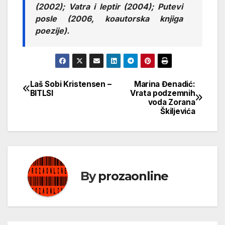
(2002); Vatra i leptir (2004); Putevi
posle (2006, koautorska knjiga
poezije).
Laš Sobi Kristensen –
Marina Đenadić:
Кретање
BITLSI
Vrata podzemnih
voda Zorana
чланка
Škiljevića
By
prozaonline