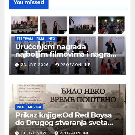
You missed
FESTIVALI
FILM
INFO
Uručenjem nagrada
najboljim filmovima i nagrade
„Aleksandar Lifka“ Radošu
23. ЈУЛ 2026.
PROZAONLINE
Bajiću svečano zatvoren 33.
Festival evropskog filma Palić
INFO
MUZIKA
Prikaz knjige:Od Red Boysa
do Drugog stvaranja sveta
(bilo neko vreme pošteno)
18. ЈУЛ 2026.
PROZAONLINE