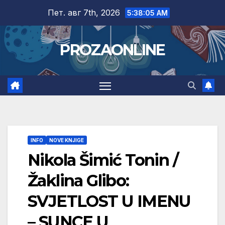
Skip
Пет. авг 7th, 2026
5:38:06 AM
to
content
PROZAONLINE
INFO
NOVE KNJIGE
Nikola Šimić Tonin /
Žaklina Glibo:
SVJETLOST U IMENU
– SUNCE U