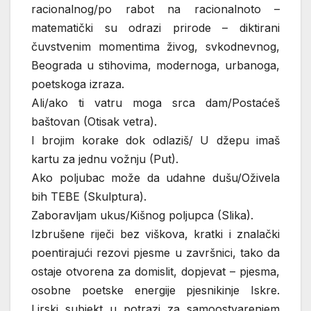
racionalnog/po rabot na racionalnoto –
matematički su odrazi prirode – diktirani
čuvstvenim momentima živog, svkodnevnog,
Beograda u stihovima, modernoga, urbanoga,
poetskoga izraza.
Ali/ako ti vatru moga srca dam/Postaćeš
baštovan (Otisak vetra).
I brojim korake dok odlaziš/ U džepu imaš
kartu za jednu vožnju (Put).
Ako poljubac može da udahne dušu/Oživela
bih TEBE (Skulptura).
Zaboravljam ukus/Kišnog poljupca (Slika).
Izbrušene riječi bez viškova, kratki i znalački
poentirajući rezovi pjesme u završnici, tako da
ostaje otvorena za domislit, dopjevat – pjesma,
osobne poetske energije pjesnikinje Iskre.
Lirski subjekt u potrazi za samoostvarenjem