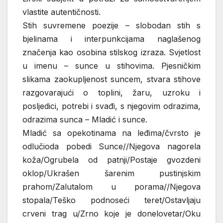
vlastite autentičnosti.
Stih suvremene poezije – slobodan stih s
bjelinama i interpunkcijama naglašenog
značenja kao osobina stilskog izraza. Svjetlost
u imenu – sunce u stihovima. Pjesničkim
slikama zaokupljenost suncem, stvara stihove
razgovarajući o toplini, žaru, uzroku i
posljedici, potrebi i svađi, s njegovim odrazima,
odrazima sunca – Mladić i sunce.
Mladić sa opekotinama na leđima/čvrsto je
odlučioda pobedi Sunce//Njegova nagorela
koža/Ogrubela od patnji/Postaje gvozdeni
oklop/Ukrašen šarenim pustinjskim
prahom/Zalutalom u porama//Njegova
stopala/Teško podnoseći teret/Ostavljaju
crveni trag u/Zrno koje je donelovetar/Oku