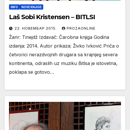
INFO
NOVE KNJIGE
Laš Sobi Kristensen – BITLSI
22. НОВЕМБАР 2015.
PROZAONLINE
Žanr: Tinejdž Izdavač: Čarobna knjiga Godina
izdanja: 2014. Autor prikaza: Živko Ivković Priča o
četvorici nerazdvojnih drugara sa krajnjeg severa
kontinenta, odraslih uz muziku Bitlsa je istovetna,
poklapa se gotovo…