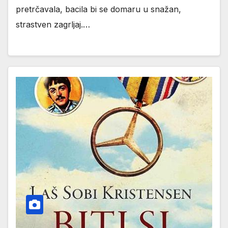
pretrčavala, bacila bi se domaru u snažan,
strastven zagrljaj.…