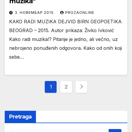
muzika“
3. НОВЕМБАР 2015.
PROZAONLINE
KAKO RADI MUZIKA DEJVID BIRN GEOPOETIKA
BEOGRAD – 2015. Autor prikaza: Živko Ivković
Kako radi muzika!? Pitanje je jedno, ali večno, uz
nebrojeno ponuđenih odgovora. Kako od onih koji
sebe…
Пагинација
1
2
чланака
Pretraga