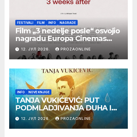
FESTIVALI
FILM
INFO
NAGRADE
Film „3 nedelje posle“ osvojio
nagradu Europa Cinemas
Label na Filmskom festivalu
12. ЈУЛ 2026.
PROZAONLINE
u Karlovim Varima
INFO
NOVE KNJIGE
TANJA VUKIĆEVIĆ: PUT
PODMLADJIVANJA DUHA I
TELA SA TESLOM
12. ЈУЛ 2026.
PROZAONLINE