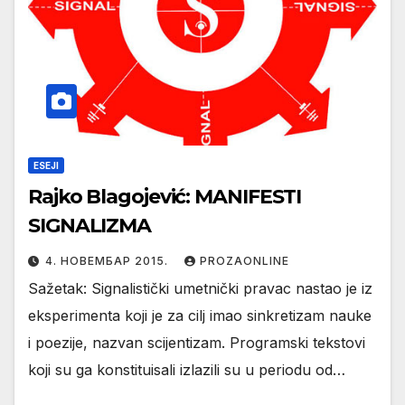
ESEJI
Rajko Blagojević: MANIFESTI
SIGNALIZMA
4. НОВЕМБАР 2015.
PROZAONLINE
Sažetak: Signalistički umetnički pravac nastao je iz
eksperimenta koji je za cilj imao sinkretizam nauke
i poezije, nazvan scijentizam. Programski tekstovi
koji su ga konstituisali izlazili su u periodu od…