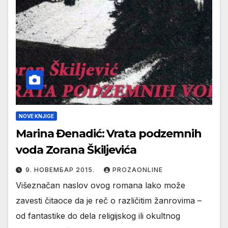
NOVE KNJIGE
Marina Đenadić: Vrata podzemnih
voda Zorana Škiljevića
9. НОВЕМБАР 2015.
PROZAONLINE
Višeznačan naslov ovog romana lako može
zavesti čitaoce da je reč o različitim žanrovima –
od fantastike do dela religijskog ili okultnog