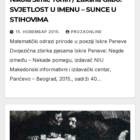
SVJETLOST U IMENU – SUNCE U
STIHOVIMA
15. НОВЕМБАР 2015.
PROZAONLINE
Matematički odrazi prirode u poeziji Iskre Peneve
Dvojezična zbirka pjesama Iskre Peneve: Negde
između – Nekade pomegu, izdavač NIU
Makedonski informativni i izdavački centar,
Pančevo – Beograd, 2015., sadrži 40…