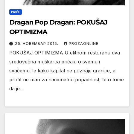
PRIČE
Dragan Pop Dragan: POKUŠAJ
OPTIMIZMA
25. НОВЕМБАР 2015.
PROZAONLINE
POKUŠAJ OPTIMIZMA U elitnom restoranu dva
sredovečna muškarca pričaju o svemu i
svačemu.Te kako kapital ne poznaje granice, a
profit ne mari za nacionalnu pripadnost, te o tome
da je…