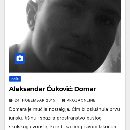
PRIČE
Aleksandar Ćuković: Domar
24. НОВЕМБАР 2015.
PROZAONLINE
Domara je mučila nostalgija. Čim bi oslušnula prvu
junsku tišinu i spazila prostranstvo pustog
školskog dvorišta, koje bi sa neopisivom lakoćom