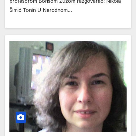
profesorom Borisom Žužom razgovarao: Nikola
Šimić Tonin U Narodnom…