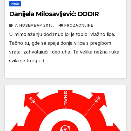
PRIČE
Danijela Milosavljević: DODIR
7. НОВЕМБАР 2015.
PROZAONLINE
U mimolaženju dodirnuo joj je toplo, vlažno lice.
Tačno tu, gde se spaja donja vilica s pregibom
vrata, zahvatajući i deo uha. Ta velika nežna ruka
svila se tu ispod…