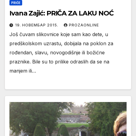
PRIČE
Ivana Zajić: PRIČA ZA LAKU NOĆ
19. НОВЕМБАР 2015.
PROZAONLINE
Još čuvam slikovnice koje sam kao dete, u
predškolskom uzrastu, dobijala na poklon za
rođendan, slavu, novogodišnje ili božićne
praznike. Bile su to prilike odraslih da se na
manjem ili…