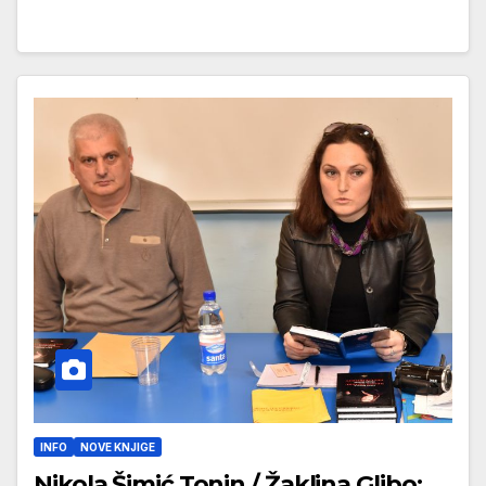
INFO
NOVE KNJIGE
Nikola Šimić Tonin / Žaklina Glibo: