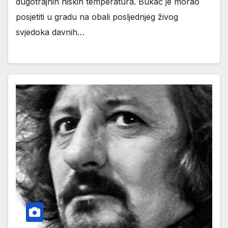
dugotrajnih niskih temperatura. Bukač je morao
posjetiti u gradu na obali posljednjeg živog
svjedoka davnih…