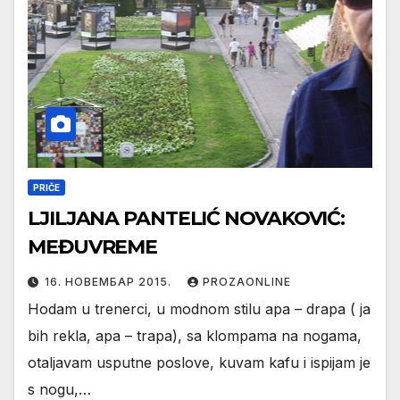
PRIČE
LJILJANA PANTELIĆ NOVAKOVIĆ:
MEĐUVREME
16. НОВЕМБАР 2015.
PROZAONLINE
Hodam u trenerci, u modnom stilu apa – drapa ( ja
bih rekla, apa – trapa), sa klompama na nogama,
otaljavam usputne poslove, kuvam kafu i ispijam je
s nogu,…