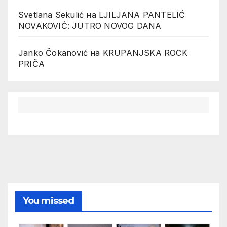
Svetlana Sekulić
на
LJILJANA PANTELIĆ
NOVAKOVIĆ: JUTRO NOVOG DANA
Janko Čokanović
на
KRUPANJSKA ROCK
PRIČA
You missed