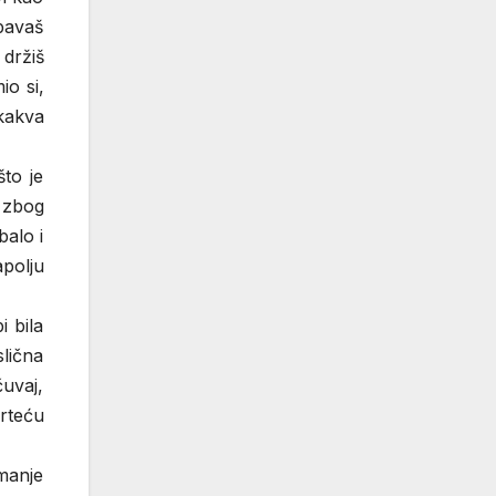
spavaš
 držiš
o si,
kakva
to je
 zbog
balo i
apolju
 bila
slična
uvaj,
rteću
 manje