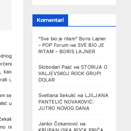
Komentari
“Sve bio je ritam” Boris Lajner
– POP Forum
на
SVE BIO JE
RITAM – BORIS LAJNER
ednog
rčeni
Slobodan Pajić
на
STORIJA O
u, kao
VALJEVSKOJ ROCK GRUPI
ti i,
DOLAR
Svetlana Sekulić
на
LJILJANA
am se
PANTELIĆ NOVAKOVIĆ:
tić u
JUTRO NOVOG DANA
čekali
Janko Čokanović
на
mo ni
KRUPANJSKA ROCK PRIČA