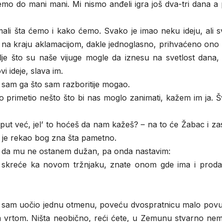
emo do mani mani. Mi nismo anđeli igra još dva-tri dana a
mali šta ćemo i kako ćemo. Svako je imao neku ideju, ali 
je na kraju aklamacijom, dakle jednoglasno, prihvaćeno ono 
olje što su naše vijuge mogle da iznesu na svetlost dana,
i ideje, slava im.
io sam ga što sam razboritije mogao.
rimetio nešto što bi nas moglo zanimati, kažem im ja. Šv
put već, jel’ to hoćeš da nam kažeš? – na to će Žabac i z
 je rekao bog zna šta pametno.
ko da mu ne ostanem dužan, pa onda nastavim:
e skreće ka novom tržnjaku, znate onom gde ima i proda
tu sam uočio jednu otmenu, poveću dvospratnicu malo pov
nim vrtom. Ništa neobično, reći ćete, u Zemunu stvarno ne