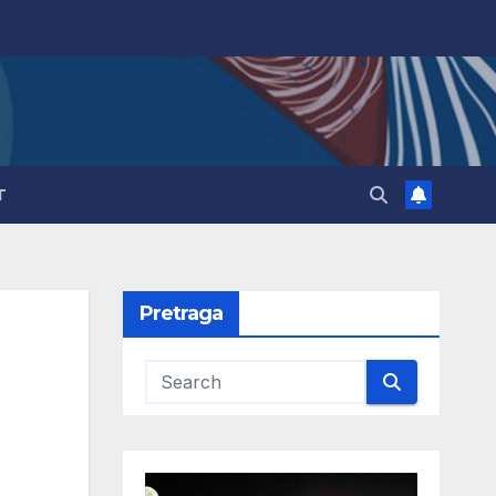
T
Pretraga