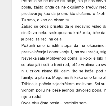
Potrefilo se ne može biti bolje, bio je baš čet
posla, zašto onda da ne okušamo sreću? Ne
predavanje; kao da je ono što slušamo u školi
Tu smo, a kao da nismo tu.
Žabac se onda prisetio da je nedavno video da
dindži za neku raskupusanu knjižurdu, biće da se
je preći sa reči na dela.
Požurili smo iz istih stopa da ne okasnimo
presvalačenje i doterivanje. I, na svu sreću, s
Nevelika sala Molitvenog doma, u kojoj je bilo m
se ušunjali i seli u treći red, bliže vratima za 
ni u crkvu nismo išli, osim, što se kaže, pod 
familije u pitanju. Mogu misliti kako smo tamo zb
Tribina je počela zajedničkom molitvom. Svi su
vidnom polju ne beše jednog đavoljeg popa, ni
nije u redu!
Ovde nisu čista posla – pomislio sam.