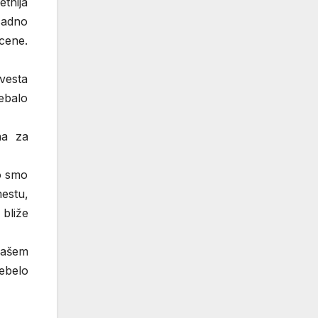
etnija
sadno
ocene.
vesta
rebalo
na za
vo smo
mestu,
 bliže
 našem
ebelo