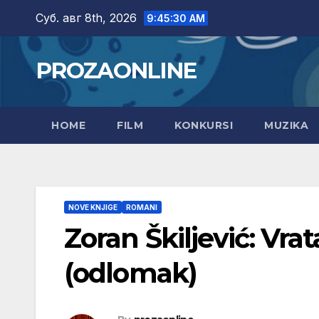
Skip
Суб. авг 8th, 2026
9:45:31 AM
to
content
PROZAONLINE
HOME
FILM
KONKURSI
MUZIKA
NOVE KNJIGE
ROMANI
Zoran Škiljević: Vr
(odlomak)