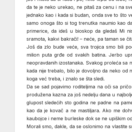
da te je neko urekao, ne pitaš za cenu i na sve
jednako kao i kada si budan, onda sve to što v
samo onoga što si tog trenutka naumio kao da
primerice, da ideš u bioskop da gledaš Mi ni
sramota, kakvi bakrači! – neće, pa taman se či
Još da zlo bude veće, sva trojica smo bili p
milion puta grđe od svakih batina. Jerbo upr
neopravdanih izostanaka. Svakog proleća sa nam
kada nije trebalo, bilo je dovoljno da neko od n
koga već treba, i znalo se šta sledi.
Da se sad pojavimo roditeljima na oči sa pri
produžena kazna za još nedelju dana u najbolje
glupost sledećih sto godina ne padne na pame
kao da je kovač a ne mastiljara. Ako me dohv
kaubojce i neme burleske dok se ne upiškim od
Morali smo, dakle, da se oslonimo na vlastite s