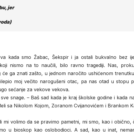
bu, jer
voda)
a kada smo Žabac, Šekspir i ja ostali bukvalno bez ij
oji nismo na to naučili, bilo ravno tragediji. Nas, proku
ag će ga znati zašto, u jednom naročito ushićenom trenutk
lepio moj večito narogušeni otac, pa nas otad u stopu pra
dugo sećanje za vekove vekova.
sve snage. – Baš sad kada je kraj školske godine i kada n
đeli sa Nikolom Kojom, Zoranom Cvijanovićem i Brankom Ka
ali mi volimo da se pravimo pametni, mi smo, kao i obično, 
o u bioskop kao oslobodioci. A sad, kao u inat, nema