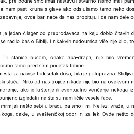
vrtak, pre podne smo imali nastavu i stvarno nismo imali pam
će nam pasti kruna s glave ako odslušamo tamo neko do
 zabavnije, ovde bar neće da nas propituju i da nam dele 
 je jedan čilager od preprodavaca na keju dobio čitavih d
 radilo baš o Bibliji. I nikakvih nedoumica više nije bilo, t
. Tri stanice busom, onako apa-drapa, nije bilo vreme
tigosmo tamo pred sâm početak tribine.
esta za najviše tridesetak duša, bila je poluprazna. Stidlji
svaki slučaj. Niko od nas trojice nikada nije bio na ovakvom 
moranje, ako je krštenje ili eventualno venčanje nekoga iz
unjeno izgledali i na šta su nam ličile vesele face.
 mrmljali nešto sebi u bradu pa smo i mi. Ne lezi vraže, u
koga, dakle, u svešteničkoj odori ni za lek. Ovde nešto d