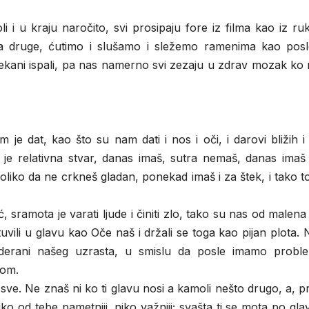
i u kraju naročito, svi prosipaju fore iz filma kao iz ru
a druge, ćutimo i slušamo i sležemo ramenima kao posl
ekani ispali, pa nas namerno svi zezaju u zdrav mozak ko
e dat, kao što su nam dati i nos i oči, i darovi bližih i 
 je relativna stvar, danas imaš, sutra nemaš, danas imaš
oliko da ne crkneš gladan, ponekad imaš i za štek, i tako t
, sramota je varati ljude i činiti zlo, tako su nas od malena u
uvili u glavu kao Oče naš i držali se toga kao pijan plota.
e derani našeg uzrasta, u smislu da posle imamo probl
nom.
sve. Ne znaš ni ko ti glavu nosi a kamoli nešto drugo, a, p
 niko od tebe pametniji, niko važniji; svašta ti se mota po gla