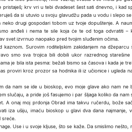
 pristaješ; krv vri u tebi dvadeset šest sati dnevno, i kad 
eruješ da si utuvio u svoju glavudžu pada u vodu i slepo se
 neko drugi gospodari tobom uz tvoje dopuštenje. A naumi
smo anđeli i nema te sile koja će te od toga odvratiti – 
tav svet izvrnuo naopako pred tvojim sluđenim očima.
od kaznom. Surovim roditeljskim zakidanjem na džeparcu š
avo smo sva trojica bili dobili ukor razrednog starešine
a je bila ista pesma: bežali bismo sa časova i kada je tre
as proviri kroz prozor sa hodnika ili iz učionice i ugleda n
čom da nam se ide u bioskop, evo moje glave ako nam ne bi
m slučaju, a pride još fasujemo i par šljaga koliko da nam 
t. A onaj moj prdonja Obrad ima takvu ručerdu, bože sač
ati iza ušiju, imaću bioskop u glavi dva dana najmanje, v
 sreće.
nage. Use i u svoje kljuse, što se kaže. Da smislimo nešto,