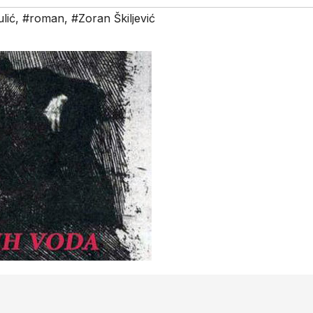
lić
,
#roman
,
#Zoran Škiljević