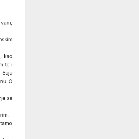
m vam,
onskim
a, kao
m to i
 čuju
inu O
nje sa
rim.
, tamo