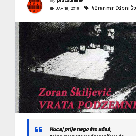
By
prozaonline
#Branimir Džoni Štu
ЈАН 18, 2016
Kucaj prije nego što uđeš,