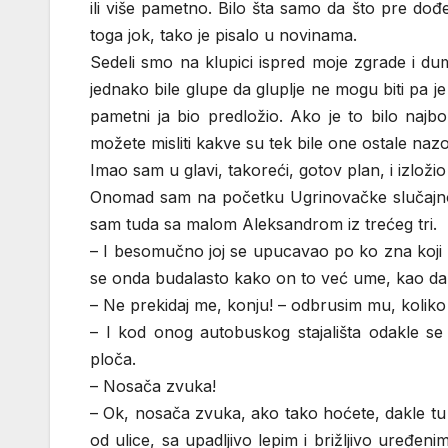
ili više pametno. Bilo šta samo da što pre dođ
toga jok, tako je pisalo u novinama.
Sedeli smo na klupici ispred moje zgrade i du
jednako bile glupe da gluplje ne mogu biti pa 
pametni ja bio predložio. Ako je to bilo najb
možete misliti kakve su tek bile one ostale nazov
Imao sam u glavi, takoreći, gotov plan, i izlož
Onomad sam na početku Ugrinovačke slučajno p
sam tuda sa malom Aleksandrom iz trećeg tri.
– I besomučno joj se upucavao po ko zna koji 
se onda budalasto kako on to već ume, kao da
– Ne prekidaj me, konju! – odbrusim mu, koli
– I kod onog autobuskog stajališta odakle s
ploča.
– Nosača zvuka!
– Ok, nosača zvuka, ako tako hoćete, dakle 
od ulice, sa upadljivo lepim i brižljivo uređe