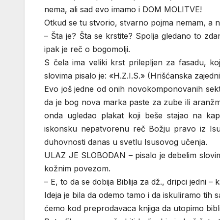
nema, ali sad evo imamo i DOM MOLITVE!
Otkud se tu stvorio, stvarno pojma nemam, a ni
– Šta je? Šta se krstite? Spolja gledano to zd
ipak je reč o bogomolji.
S čela ima veliki krst prilepljen za fasadu, ko
slovima pisalo je: «H.Z.I.S.» (Hrišćanska zajedn
Evo još jedne od onih novokomponovanih sekti 
da je bog nova marka paste za zube ili aranžma
onda ugledao plakat koji beše stajao na kapi
iskonsku nepatvorenu reč Božju pravo iz Is
duhovnosti danas u svetlu Isusovog učenja.
ULAZ JE SLOBODAN – pisalo je debelim slovima, 
kožnim povezom.
– E, to da se dobija Biblija za dž., dripci jedni
Ideja je bila da odemo tamo i da iskuliramo tih
ćemo kod preprodavaca knjiga da utopimo biblij