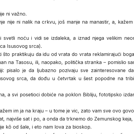
je ni važno.
anje nije ni nalik na crkvu, još manje na manastir, a, kaže
ji svetli noću i vidi se izdaleka, a iznad njega velikim ne
ica Isusovog srca).
što praktikuju da idu od vrata do vrata reklamirajući bog
n na Tasosu, ili, naopako, politička stranka – pomislio sa
ji: pisalo je da ljubazno pozivaju sve zainteresovane da
usovog srca, da dođu u četvrtak u šest popodne na trib
a svi posetioci dobiće na poklon Bibliju, fototipsko izda
 – kažem im ja na kraju – u tome je vic, zato vam sve ovo govo
 sat, najviše sat i po, a onda da trknemo do Zemunskog keja
e kô od šale, i eto nam lova za bioskop.