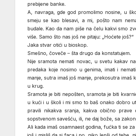
prebijene banke.
A, navraga, gde god promolimo nosine, u školi 
smeju se kao blesavi, a mi, pošto nam nem
budale. Kao da nam piše na čelu kakvi smo zv
više. Samo što nas još ne pitaju: „Hoćete još?“
Jaka stvar otići u bioskop.
Smešno, čoveče – šta drugo da konstatujem.
Nije sramota nemati novac, u svetu kakav nam j
predaka koje nosimo u genima, imati i nemati
manje, sutra imaš još manje, prekosutra imaš k
u krug.
Sramota je biti nepošten, sramota je biti kvarnić
u kući i u školi i mi smo to baš onako dobro ut
pravili nikakva sranja, kakva obično prav
sopstvenom savešću, ili, ne daj bože, sa zako
Ali kada imaš osamnaest godina, fućka ti se za 
još i misliš da si faca i po, niko lepši od tebe,