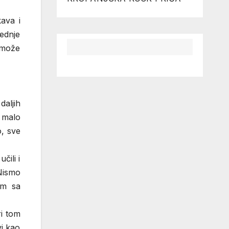
kava i
ednje
 može
daljih
 malo
o, sve
čili i
 Nismo
em sa
ri tom
vi kao