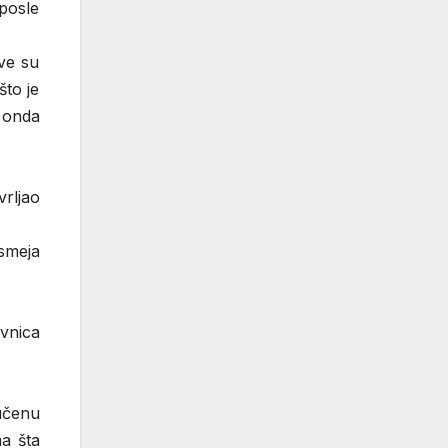
 posle
sve su
što je
 onda
rljao
asmeja
vnica
učenu
ma šta