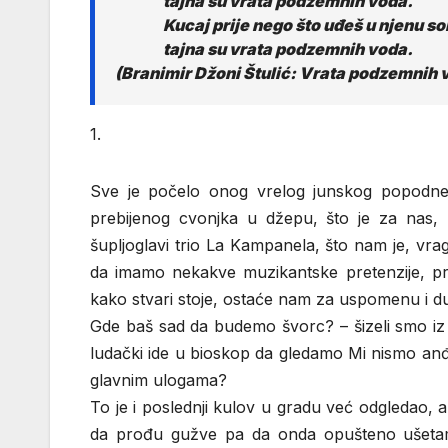
tajna su vrata podzemnih voda.
Kucaj prije nego što uđeš u njenu so
tajna su vrata podzemnih voda.
(Branimir Džoni Štulić: Vrata podzemnih 
1.
Sve je počelo onog vrelog junskog popodnev
prebijenog cvonjka u džepu, što je za nas, k
šupljoglavi trio La Kampanela, što nam je, vr
da imamo nekakve muzikantske pretenzije, pri
kako stvari stoje, ostaće nam za uspomenu i 
Gde baš sad da budemo švorc? – šizeli smo iz 
ludački ide u bioskop da gledamo Mi nismo an
glavnim ulogama?
To je i poslednji kulov u gradu već odgledao, 
da prođu gužve pa da onda opušteno ušetam