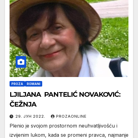
PROZA
ROMANI
LJILJANA PANTELIĆ NOVAKOVIĆ:
ČEŽNJA
29. ЈУН 2022.
PROZAONLINE
Plenio je svojom prostornom neuhvatljivošću i
izvijenim lukom, kada se promeni pravca, najmanje