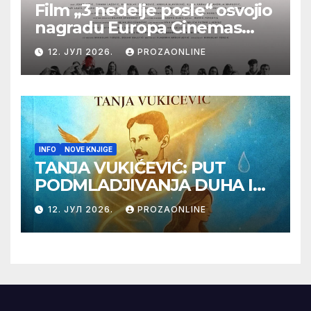
Film „3 nedelje posle“ osvojio
nagradu Europa Cinemas
Label na Filmskom festivalu
12. ЈУЛ 2026.
PROZAONLINE
u Karlovim Varima
INFO
NOVE KNJIGE
TANJA VUKIĆEVIĆ: PUT
PODMLADJIVANJA DUHA I
TELA SA TESLOM
12. ЈУЛ 2026.
PROZAONLINE