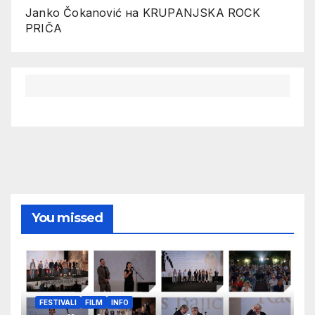
Janko Čokanović
на
KRUPANJSKA ROCK
PRIČA
You missed
FESTIVALI
FILM
INFO