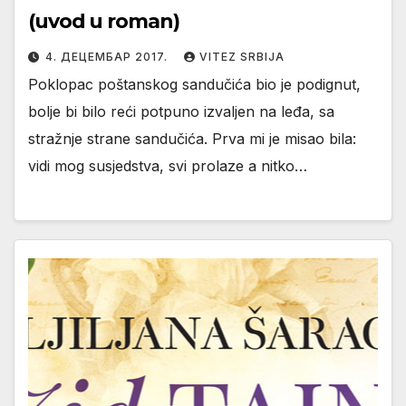
(uvod u roman)
4. ДЕЦЕМБАР 2017.
VITEZ SRBIJA
Poklopac poštanskog sandučića bio je podignut,
bolje bi bilo reći potpuno izvaljen na leđa, sa
stražnje strane sandučića. Prva mi je misao bila:
vidi mog susjedstva, svi prolaze a nitko…