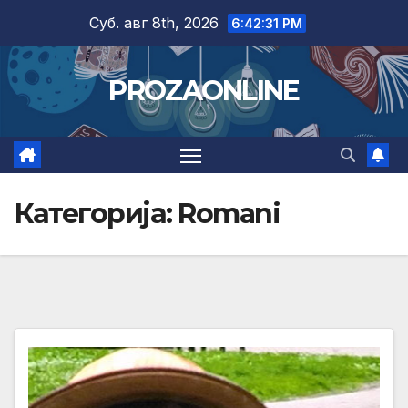
Skip
Суб. авг 8th, 2026
6:42:32 PM
to
content
PROZAONLINE
Категорија:
Romani