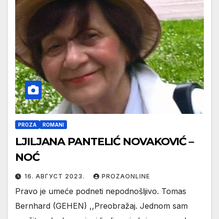
PROZA
ROMANI
LJILJANA PANTELIĆ NOVAKOVIĆ –
NOĆ
16. АВГУСТ 2023.
PROZAONLINE
Pravo je umeće podneti nepodnošljivo. Tomas
Bernhard (GEHEN) ,,Preobražaj. Jednom sam