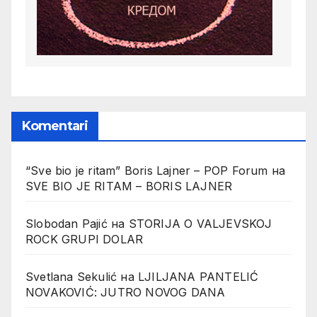
Komentari
“Sve bio je ritam” Boris Lajner – POP Forum
на
SVE BIO JE RITAM – BORIS LAJNER
Slobodan Pajić
на
STORIJA O VALJEVSKOJ
ROCK GRUPI DOLAR
Svetlana Sekulić
на
LJILJANA PANTELIĆ
NOVAKOVIĆ: JUTRO NOVOG DANA