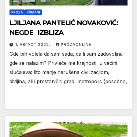
PROZA
ROMANI
LJILJANA PANTELIĆ NOVAKOVIĆ:
NEGDE IZBLIZA
1. АВГУСТ 2022.
PROZAONLINE
Gde bih volela da sam sada, da li sam zadovoljna
gde se nalazim? Privlače me krajnosti, u većini
slučajeva: što manje narušena civilizacijom,
divljina, ali i prestonični grad, metropolis (posebno,
…