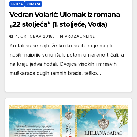
PROZA
ROMANI
Vedran Volarić: Ulomak iz romana
„22 stoljeća“ (1. stoljeće, Voda)
4. ОКТОБАР 2018.
PROZAONLINE
Kretali su se najbrže koliko su ih noge mogle
nositi; najprije su jurišali, potom umjereno trčali, a
na kraju jedva hodali. Dvojica visokih i mršavih
muškaraca dugih tamnih brada, teško…