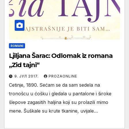
ROMANI
Ljiljana Šarac: Odlomak iz romana
,,Zid tajni“
9. ЈУЛ 2017.
PROZAONLINE
Cetinje, 1890. Sećam se da sam sedela na
tronošcu u ćošku i gledala u pantalone i široke
šlepove zagasitih haljina koji su prolazili mimo
mene. Šuškale su krute tkanine, uvijale…