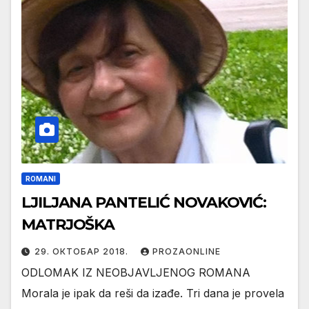
ROMANI
LJILJANA PANTELIĆ NOVAKOVIĆ:
MATRJOŠKA
29. ОКТОБАР 2018.
PROZAONLINE
ODLOMAK IZ NEOBJAVLJENOG ROMANA
Morala je ipak da reši da izađe. Tri dana je provela