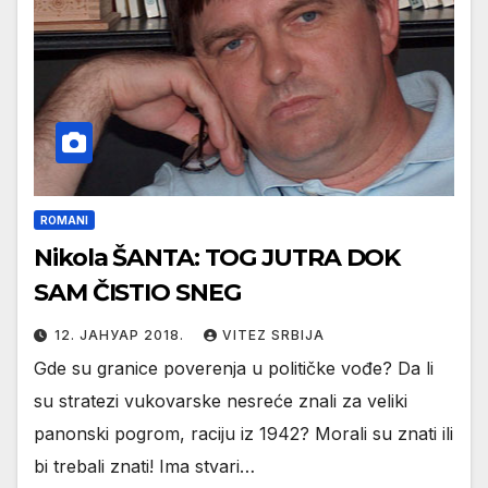
ROMANI
Nikola ŠANTA: TOG JUTRA DOK
SAM ČISTIO SNEG
12. ЈАНУАР 2018.
VITEZ SRBIJA
Gde su granice poverenja u političke vođe? Da li
su stratezi vukovarske nesreće znali za veliki
panonski pogrom, raciju iz 1942? Morali su znati ili
bi trebali znati! Ima stvari…