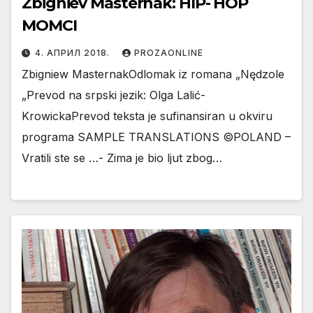
Zbigniev Masternak: HIP- HOP
MOMCI
4. АПРИЛ 2018.
PROZAONLINE
Zbigniew MasternakOdlomak iz romana „Nędzole
„Prevod na srpski jezik: Olga Lalić-
KrowickaPrevod teksta je sufinansiran u okviru
programa SAMPLE TRANSLATIONS ©POLAND –
Vratili ste se …- Zima je bio ljut zbog…