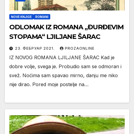
NOVE KNJIGE
ROMANI
ODLOMAK IZ ROMANA ,,ĐURĐEVIM
STOPAMA“ LJILJANE ŠARAC
23. ФЕБРУАР 2021.
PROZAONLINE
IZ NOVOG ROMANA LJILJANE ŠARAC Kad je
dobre volje, svega je. Probudio sam se odmoran i
svež. Noćima sam spavao mirno, danju me niko
nije dirao. Pored moje postelje na…