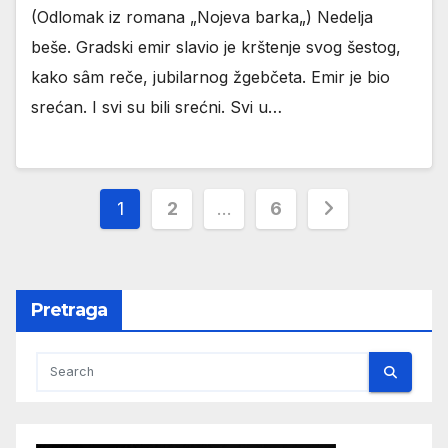
(Odlomak iz romana „Nojeva barka„) Nedelja
beše. Gradski emir slavio je krštenje svog šestog,
kako sâm reče, jubilarnog žgebčeta. Emir je bio
srećan. I svi su bili srećni. Svi u…
Пагинација
1
2
…
6
чланака
Pretraga