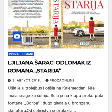
PROZA
ROMANI
LJILJANA ŠARAC: ODLOMAK IZ
ROMANA ,,STARIJA“
3. АВГУСТ 2018.
PROZAONLINE
Ušla je u trolejbus i otišla na Kalemegdan. Nije
imala snage za šetnju. Sela je na klupu preko puta
fontane ,,Borba“ i dugo gledala u bronzanu
skulpturu.Od detinjstva je prolazila…