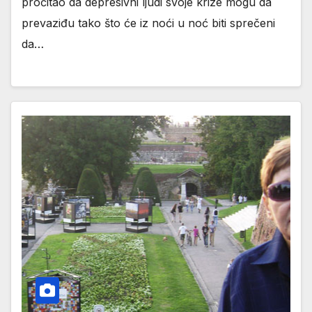
pročitao da depresivni ljudi svoje krize mogu da
prevaziđu tako što će iz noći u noć biti sprečeni
da…