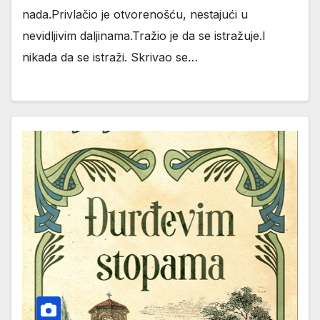
nada.Privlačio je otvorenošću, nestajući u
nevidljivim daljinama.Tražio je da se istražuje.I
nikada da se istraži. Skrivao se…