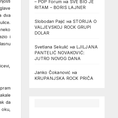
njosti
– POP Forum
на
SVE BIO JE
RITAM – BORIS LAJNER
glave
a dva
Slobodan Pajić
на
STORIJA O
ulice.
VALJEVSKOJ ROCK GRUPI
 neko
DOLAR
zio i
lasnu
Svetlana Sekulić
на
LJILJANA
PANTELIĆ NOVAKOVIĆ:
JUTRO NOVOG DANA
icevi,
Janko Čokanović
на
KRUPANJSKA ROCK PRIČA
spram
kakale
ak da
u oku,