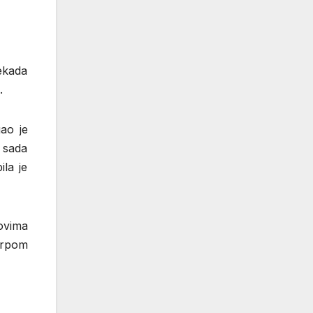
nekada
.
ao je
e sada
la je
ovima
krpom