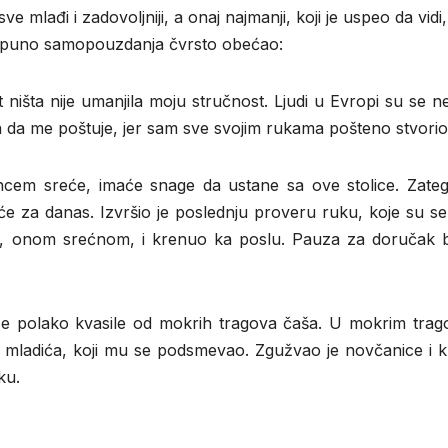
sve mlađi i zadovoljniji, a onaj najmanji, koji je uspeo da vidi,
 s puno samopouzdanja čvrsto obećao:
t ništa nije umanjila moju stručnost. Ljudi u Evropi su se 
a da me poštuje, jer sam sve svojim rukama pošteno stvorio
ncem sreće, imaće snage da ustane sa ove stolice. Zateg
će za danas. Izvršio je poslednju proveru ruku, koje su s
u, onom srećnom, i krenuo ka poslu. Pauza za doručak bi
e polako kvasile od mokrih tragova čaša. U mokrim trag
og mladića, koji mu se podsmevao. Zgužvao je novčanice i 
ku.