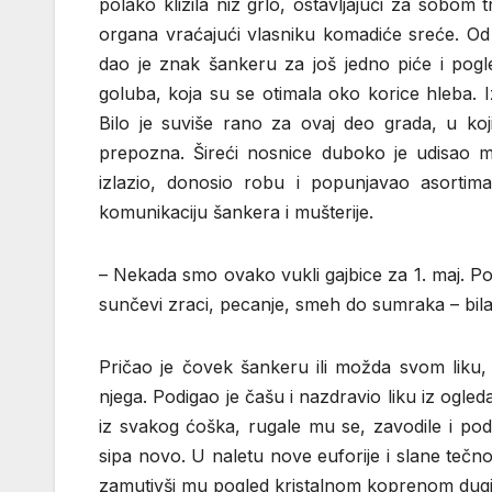
polako klizila niz grlo, ostavljajući za sobom 
organa vraćajući vlasniku komadiće sreće. Od 
dao je znak šankeru za još jedno piće i pogl
goluba, koja su se otimala oko korice hleba. I
Bilo je suviše rano za ovaj deo grada, u koj
prepozna. Šireći nosnice duboko je udisao mir
izlazio, donosio robu i popunjavao asortim
komunikaciju šankera i mušterije.
– Nekada smo ovako vukli gajbice za 1. maj. Porod
sunčevi zraci, pecanje, smeh do sumraka – bil
Pričao je čovek šankeru ili možda svom liku,
njega. Podigao je čašu i nazdravio liku iz ogleda
iz svakog ćoška, rugale mu se, zavodile i po
sipa novo. U naletu nove euforije i slane tečnos
zamutivši mu pogled kristalnom koprenom dugi