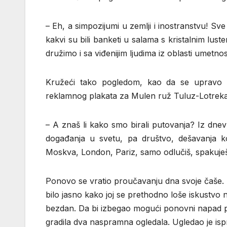
– Eh, a simpozijumi u zemlji i inostranstvu! Sve
kakvi su bili banketi u salama s kristalnim lust
družimo i sa viđenijim ljudima iz oblasti umetnost
Kružeći tako pogledom, kao da se upravo n
reklamnog plakata za Mulen ruž Tuluz-Lotreka
– A znaš li kako smo birali putovanja? Iz dnev
događanja u svetu, pa društvo, dešavanja ko
Moskva, London, Pariz, samo odlučiš, spakuješ 
Ponovo se vratio proučavanju dna svoje čaše. I 
bilo jasno kako joj se prethodno loše iskustvo 
bezdan. Da bi izbegao mogući ponovni napad pan
gradila dva naspramna ogledala. Ugledao je isp