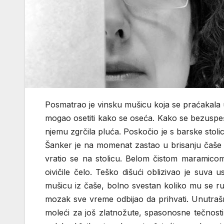
Posmatrao je vinsku mušicu koja se praćakala u
mogao osetiti kako se oseća. Kako se bezuspe
njemu zgrčila pluća. Poskočio je s barske stoli
Šanker je na momenat zastao u brisanju čaše 
vratio se na stolicu. Belom čistom maramicom
oivičile čelo. Teško dišući oblizivao je suva 
mušicu iz čaše, bolno svestan koliko mu se ruk
mozak sve vreme odbijao da prihvati. Unutrašnj
moleći za još zlatnožute, spasonosne tečnosti.