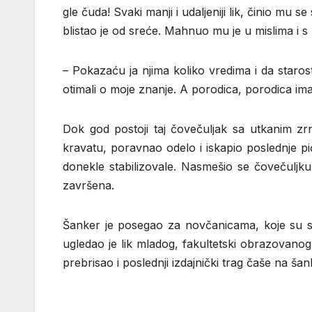
gle čuda! Svaki manji i udaljeniji lik, činio mu se 
blistao je od sreće. Mahnuo mu je u mislima i
– Pokazaću ja njima koliko vredima i da staros
otimali o moje znanje. A porodica, porodica im
Dok god postoji taj čovečuljak sa utkanim zr
kravatu, poravnao odelo i iskapio poslednje pi
donekle stabilizovale. Nasmešio se čovečuljk
završena.
Šanker je posegao za novčanicama, koje su s
ugledao je lik mladog, fakultetski obrazovan
prebrisao i poslednji izdajnički trag čaše na šan