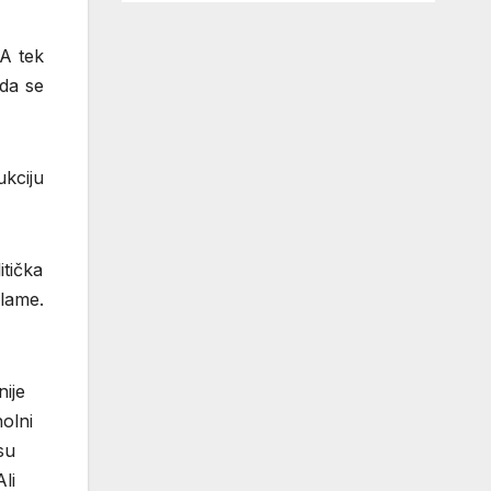
 A tek
 da se
kciju
itička
lame.
nije
holni
su
li