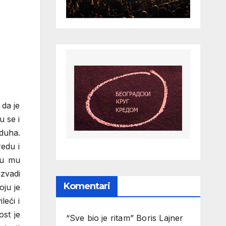
 da je
 se i
zduha.
edu i
su mu
izvadi
Komentari
oju je
leći i
ost je
“Sve bio je ritam” Boris Lajner