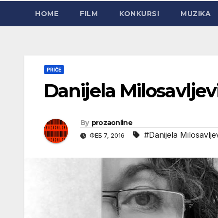
HOME
FILM
KONKURSI
MUZIKA
PRIČE
Danijela Milosavlje
By
prozaonline
#Danijela Milosavlje
ФЕБ 7, 2016