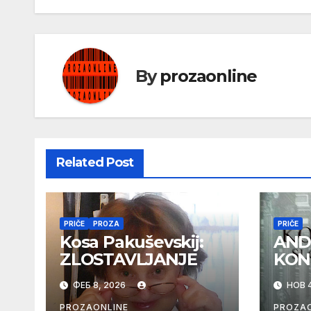
By
prozaonline
Related Post
PRIČE
PROZA
PRIČE
Kosa Pakuševskij:
AND
ZLOSTAVLJANJE
KON
ФЕБ 8, 2026
НОВ 4
PROZAONLINE
PROZAO