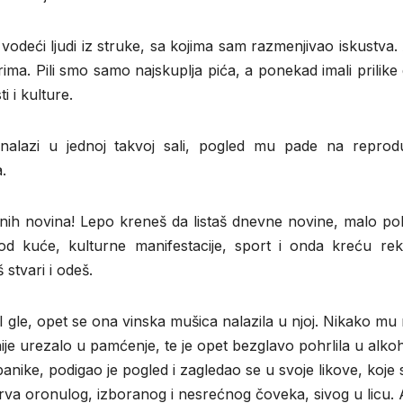
 vodeći ljudi iz struke, sa kojima sam razmenjivao iskustva.
erima. Pili smo samo najskuplja pića, a ponekad imali prilike
i i kulture.
alazi u jednoj takvoj sali, pogled mu pade na reprodu
.
nih novina! Lepo kreneš da listaš dnevne novine, malo pol
d kuće, kulturne manifestacije, sport i onda kreću rek
stvari i odeš.
gle, opet se ona vinska mušica nalazila u njoj. Nikako mu 
nije urezalo u pamćenje, te je opet bezglavo pohrlila u alko
ike, podigao je pogled i zagledao se u svoje likove, koje 
rva oronulog, izboranog i nesrećnog čoveka, sivog u licu. A