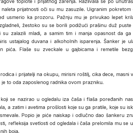
tragove toplote i prijatnog žarenja. Razlivala se po unutraš
naleta prijatnosti oči su mu zasuzile. Uigranim pokretom 
ed usmerio ka prozoru. Pažnju mu je privukao lepet kril
zgladneli, žestoko su se borili podižući prašinu duž puste 
i su zalazili mladi, a samim tim i manja opasnost da ga
is ustajalog duvana i alkoholnih isparenja. Šanker je ula
an pića. Flaše su zveckale u gajbicama i remetile bezg
ica i prijatelji na okupu, mirisni roštilj, cika dece, masni v
a je to oda zaposlenog radnika ovom prazniku.
 koji se nazirao u ogledalu iza čaša i flaša poređanih na
la, a zatim i avetima prošlosti koje su ga pratile, koje su is
dsmevale. Popio je piće naiskap i odlučno dao šankeru zn
ti, refleksija svetlosti od ogledala i čaša prelomila mu se 
nih boja.