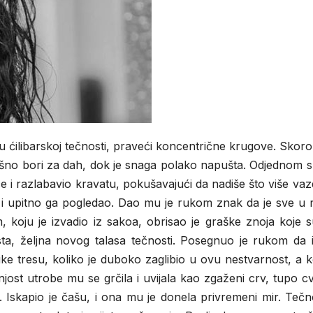
 ćilibarskoj tečnosti, praveći koncentrične krugove. Skoro
šno bori za dah, dok je snaga polako napušta. Odjednom su
ce i razlabavio kravatu, pokušavajući da nadiše što više va
i upitno ga pogledao. Dao mu je rukom znak da je sve u r
, koju je izvadio iz sakoa, obrisao je graške znoja koje 
usta, željna novog talasa tečnosti. Posegnuo je rukom da 
e tresu, koliko je duboko zaglibio u ovu nestvarnost, a k
ost utrobe mu se grčila i uvijala kao zgaženi crv, tupo cvi
 Iskapio je čašu, i ona mu je donela privremeni mir. Tečn