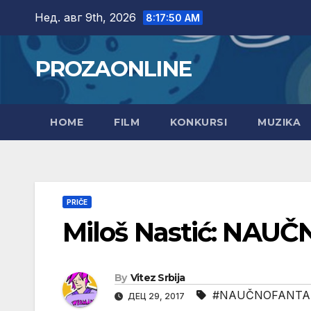
Skip
Нед. авг 9th, 2026
8:17:52 AM
to
content
PROZAONLINE
HOME
FILM
KONKURSI
MUZIKA
PRIČE
Miloš Nastić: NAU
By
Vitez Srbija
#NAUČNOFANTAS
ДЕЦ 29, 2017