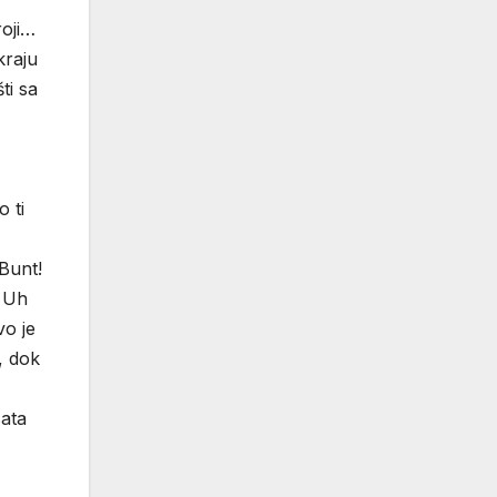
roji…
kraju
ti sa
 ti
Bunt!
! Uh
vo je
, dok
sata