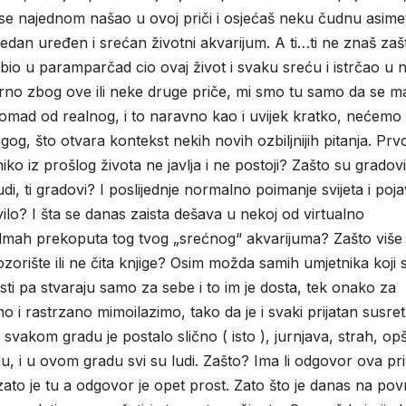
i se najednom našao u ovoj priči i osjećaš neku čudnu asimetr
jedan uređen i srećan životni akvarijum. A ti…ti ne znaš zaš
o u paramparčad cio ovaj život i svaku sreću i istrčao u n
urno zbog ove ili neke druge priče, mi smo tu samo da se m
omad od realnog, i to naravno kao i uvijek kratko, nećemo
og, što otvara kontekst nekih novih ozbiljnijih pitanja. Prv
niko iz prošlog života ne javlja i ne postoji? Zašto su gradovi
ljudi, ti gradovi? I poslijednje normalno poimanje svijeta i poj
vilo? I šta se danas zaista dešava u nekoj od virtualno
dmah prekoputa tog tvog „srećnog“ akvarijuma? Zašto više
zorište ili ne čita knjige? Osim možda samih umjetnika koji 
i pa stvaraju samo za sebe i to im je dosta, tek onako za
 i rastrzano mimoilazimo, tako da je i svaki prijatan susret
svakom gradu je postalo slično ( isto ), jurnjava, strah, op
u, i u ovom gradu svi su ludi. Zašto? Ima li odgovor ova pr
ato je tu a odgovor je opet prost. Zato što je danas na povr