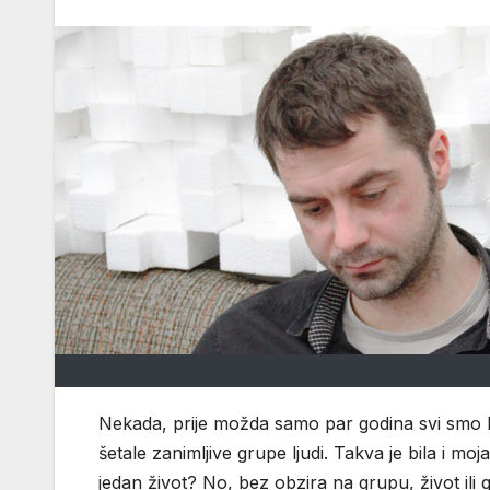
Nekada, prije možda samo par godina svi smo bil
šetale zanimljive grupe ljudi. Takva je bila i moj
jedan život? No, bez obzira na grupu, život ili