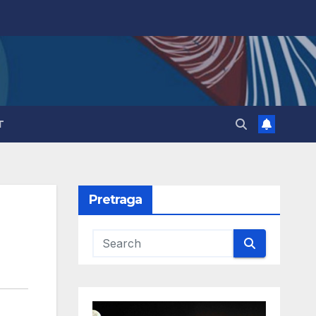
T
Pretraga