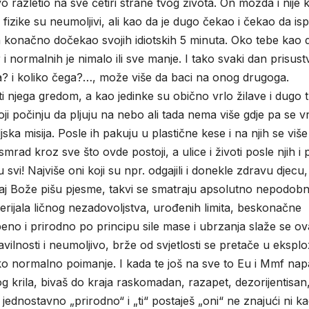
ivo razletio na sve četiri strane tvog života. On možda i nije k
izike su neumoljivi, ali kao da je dugo čekao i čekao da ispl
i on konačno dočekao svojih idiotskih 5 minuta. Oko tebe kao 
 i normalnih je nimalo ili sve manje. I tako svaki dan prisust
oga? i koliko čega?…, može više da baci na onog drugoga.
 njega gredom, a kao jedinke su obično vrlo žilave i dugo t
stoji počinju da pljuju na nebo ali tada nema više gdje pa se 
jska misija. Posle ih pakuju u plastične kese i na njih se viš
mrad kroz sve što ovde postoji, a ulice i životi posle njih i
 svi! Najviše oni koji su npr. odgajili i donekle zdravu djecu,
 ne daj Bože pišu pjesme, takvi se smatraju apsolutno nepodobn
terijala ličnog nezadovoljstva, urođenih limita, beskonačne
eno i prirodno po principu sile mase i ubrzanja slaže se ov
lnosti i neumoljivo, brže od svjetlosti se pretače u eksplo
o normalno poimanje. I kada te još na sve to Eu i Mmf na
og krila, bivaš do kraja raskomadan, razapet, dezorijentisan
dnostavno „prirodno“ i „ti“ postaješ „oni“ ne znajući ni ka