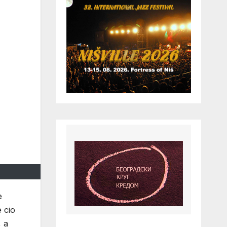
e
e cio
, a