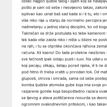
ostao najgori ljudski talog i šljam koji se halaplj
pošto je sam od sebe i nesvijesno takav, zakoni f
isplivao kao uinat baš sad kada si i ti tu, eto 
više niko nije u stanju da normalno percipira jer
nadmetanju u jednoj staroj disciplini, ko od k
Takmičari se drže postulata ko tebe kamenom ti
tek kada više zaista niko i ništa u blizini ne po
na njih, i tu se otprilike okončava njihova zemal
računa. Ali kasno! Do tada protekne neizbrisiv s
sve tečnosti ipak ostaju pusti i suvi. Na udaru su
koji pecaju, slikaju, šetaju pored rijeke, ili ti
pod hitno ih treba vratiti u prirodan tok. Od ma
gluposti, otrova i smrada, sama od sebe postep
bomba ljudske atomske gube koja ima svoje pravi
razjarene gomile koja bespoštedno razara svak
sa lijevog a alava političareva nosurda sa desn
ogromnim svakodnevnim pritiskom, i kao takav je