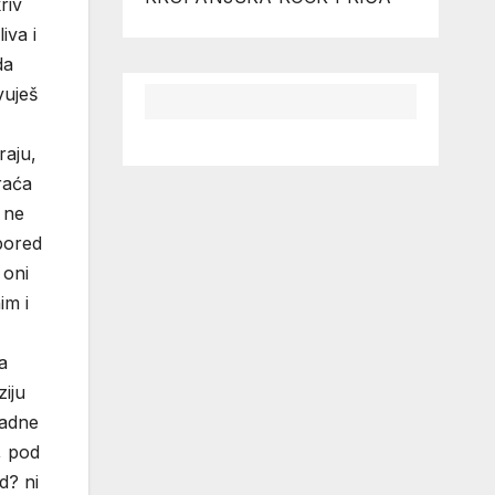
riv
iva i
da
vuješ
raju,
vraća
e ne
 pored
 oni
im i
a
ziju
padne
, pod
d? ni