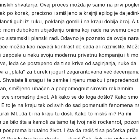
uštinskih shvatanja. Ovaj proces možda je samo na prvi pogled
 po korak, precizno i smišljeno a krajnji epilog je da jedin
aneti gubi iz ruku, poklanja gomili i na kraju dobija broj. A 
. Po mom dubokom ubijeđenju onima koji rade na svemu ovo
ko sistemski i planski radi. Odavno je poznato da ovdje nar
učaće možda kao najveći kontrast do sada ali razmislite. Mož
j i zaposle u neku svoju modernu privatnu kompaniju i ti m
ve, leđa će postepeno da ti se krive od saginjanja, ruke da
i a „plata“ za burek i jogurt zagarantovana već decenijama
. Shvatate li snagu i te zamke i njenu masku i prepredenost
opasan, smišljeno ubačen a podpomognut sirovim reklamnim
 sve siromašniji život. Ali kako se do toga došlo? Kako smo
a. E to je na kraju tek od svih do sad pomenutih fenomena na
rali MI…da bi na kraju tu došli. Kako to misliš mi? Pa mi
a bilo šta a kamoli za tamo taj tvoj neki rockenrol, pozori
t posprema brutalno život. I šta da radiš ti sa početka prič
a iskuliraj broji do sto …, ili ne! Ček, ček ubij nekog još