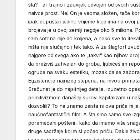
šta? , ali trajno i zauvijek odvojen od svojih s
naivce prost. Ne! On je veoma složen, teče korak
ipak popušta i jedino vrijeme koje ima na ovoj pl
brojeva je u ovoj zemlji negdje oko 5 miliona
sam sotona nije do koljena, a neko sve to iteka
ništa nije slučajno i tek tako. A za šlagfort zv
najgore od svega ako te „takvi“ kao njihov bro
da preživiš zahvalan do groba, ljubićeš im repo
ogrube na svaku estetiku, mozak da se zaborav
Egzistencija najnižeg stepena, na nivou primata
Sračunat je do najsitnijeg detalja, izuzetno 
primitivizmom današnji surovi kapitalizam u naš
dozvolili? To ne znamo zaista ni ova priča ni j
naučnofantastični film! A šta smo samo sve izgu
poremećeni pošteni i kako da imamo više snage z
druge sadržaje kojim si počeo priču. Dakle živo
sa vagonom stresa u tvom životnom akvarijumu? P