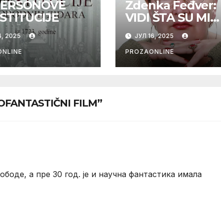
ERSONOVE
Zdenka Feđver:
STITUCIJE
VIDI ŠTA SU MI
URADILI OD PES
, 2025
ЈУЛ 16, 2025
MAMA*
NLINE
PROZAONLINE
NOFANTASTIČNI FILM”
боде, а пре 30 год. је и научна фантастика имала