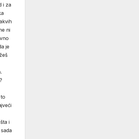
 i za
ka
takvih
me ni
avno
da je
ožeš
.
?
 to
jveći
šta i
e sada