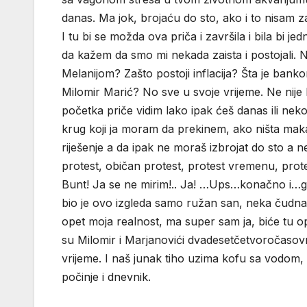
danas. Ma jok, brojaću do sto, ako i to nisam zabo
I tu bi se možda ova priča i završila i bila bi jed
da kažem da smo mi nekada zaista i postojali. 
Melanijom? Zašto postoji inflacija? Šta je banko
Milomir Marić? No sve u svoje vrijeme. Ne nije
početka priče vidim lako ipak ćeš danas ili neko
krug koji ja moram da prekinem, ako ništa makar
riješenje a da ipak ne moraš izbrojat do sto a 
protest, običan protest, protest vremenu, prot
Bunt! Ja se ne mirim!.. Ja! …Ups…konačno i…gla
bio je ovo izgleda samo ružan san, neka čudna 
opet moja realnost, ma super sam ja, biće tu ope
su Milomir i Marjanovići dvadesetčetvoročasovn
vrijeme. I naš junak tiho uzima kofu sa vodom,
počinje i dnevnik.