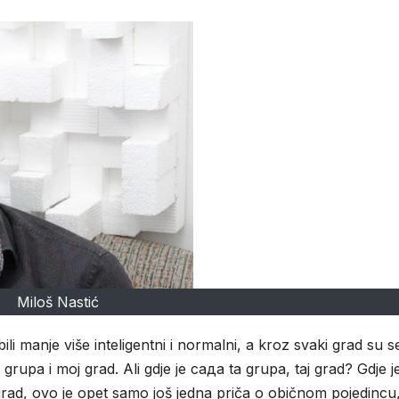
Miloš Nastić
i manje više inteligentni i normalni, a kroz svaki grad su s
a grupa i moj grad. Ali gdje je сада ta grupa, taj grad? Gdje j
 grad, ovo je opet samo još jedna priča o običnom pojedincu