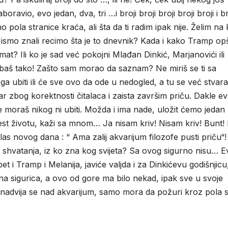
ravio, evo jedan, dva, tri …i broji broji broji broji broji i b
no pola stranice kraća, ali šta da ti radim ipak nije. Želim na 
Nismo znali recimo šta je to dnevnik? Kada i kako Tramp opš
mat? Ili ko je sad već pokojni Mlađan Dinkić, Marjanovići ili
 baš tako! Zašto sam morao da saznam? Ne miriš se ti sa
ga ubiti ili će sve ovo da ode u nedogled, a tu se već stvara
 zbog korektnosti čitalaca i zaista završim priču. Dakle evo
ne moraš nikog ni ubiti. Možda i ima nade, uložit ćemo jedan
est životu, kaži sa mnom… Ja nisam kriv! Nisam kriv! Bunt! 
s novog dana : “ Ama zalij akvarijum filozofe pusti priču“
shvatanja, iz ko zna kog svijeta? Sa ovog sigurno nisu… E
t i Tramp i Melanija, javiće valjda i za Dinkićevu godišnjicu
a sigurica, a ovo od gore ma bilo nekad, ipak sve u svoje
 nadvija se nad akvarijum, samo mora da požuri kroz pola 