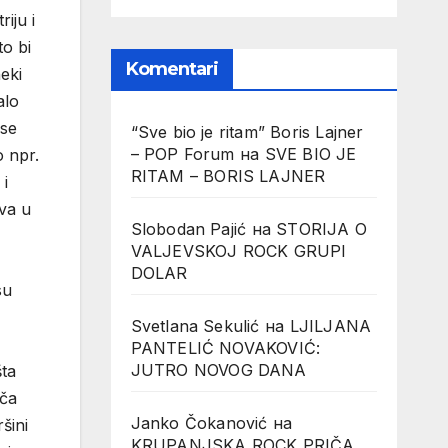
iju i
to bi
Komentari
eki
alo
 se
“Sve bio je ritam” Boris Lajner
– POP Forum
на
SVE BIO JE
o npr.
RITAM – BORIS LAJNER
 i
ava u
Slobodan Pajić
на
STORIJA O
VALJEVSKOJ ROCK GRUPI
DOLAR
su
Svetlana Sekulić
на
LJILJANA
PANTELIĆ NOVAKOVIĆ:
JUTRO NOVOG DANA
šta
iča
Janko Čokanović
на
šini
KRUPANJSKA ROCK PRIČA