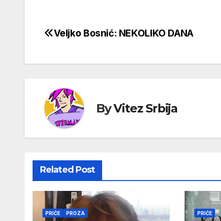
Veljko Bosnić: NEKOLIKO DANA
Кретање
чланка
By
Vitez Srbija
Related Post
PRIČE
PROZA
PRIČE