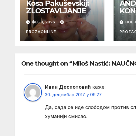
Kosa Pakuševskij:
AND
ZLOSTAVLJANJE
KON
ФЕБ 8, 2026
НОВ 4
PROZAONLINE
PROZAO
One thought on “Miloš Nastić: NAUČ
Иван Деспотовић
каже:
30. децембар 2017. у 09:27
Да, сада се иде слободом против сло
хуманији смисао.