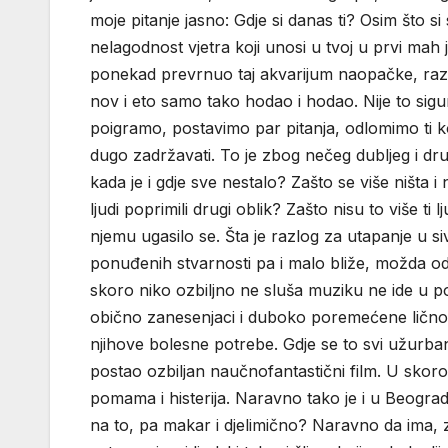
moje pitanje jasno: Gdje si danas ti? Osim što s
nelagodnost vjetra koji unosi u tvoj u prvi mah 
ponekad prevrnuo taj akvarijum naopačke, razbi
nov i eto samo tako hodao i hodao. Nije to sig
poigramo, postavimo par pitanja, odlomimo ti k
dugo zadržavati. To je zbog nečeg dubljeg i drug
kada je i gdje sve nestalo? Zašto se više ništa i 
ljudi poprimili drugi oblik? Zašto nisu to više ti 
njemu ugasilo se. Šta je razlog za utapanje u si
ponuđenih stvarnosti pa i malo bliže, možda o
skoro niko ozbiljno ne sluša muziku ne ide u po
obično zanesenjaci i duboko poremećene ličnost
njihove bolesne potrebe. Gdje se to svi užurbano
postao ozbiljan naučnofantastični film. U skoro 
pomama i histerija. Naravno tako je i u Beograd
na to, pa makar i djelimično? Naravno da ima, z