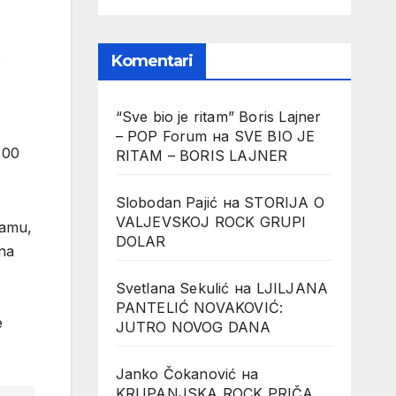
e
Komentari
“Sve bio je ritam” Boris Lajner
– POP Forum
на
SVE BIO JE
,00
RITAM – BORIS LAJNER
Slobodan Pajić
на
STORIJA O
VALJEVSKOJ ROCK GRUPI
ramu,
DOLAR
 na
Svetlana Sekulić
на
LJILJANA
PANTELIĆ NOVAKOVIĆ:
e
JUTRO NOVOG DANA
Janko Čokanović
на
KRUPANJSKA ROCK PRIČA