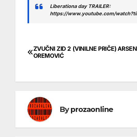
Liberationa day TRAILER:
https://www.youtube.com/watch?
ZVUČNI ZID 2 (VINILNE PRIČE) ARSEN
Кретање
OREMOVIĆ
чланка
By
prozaonline