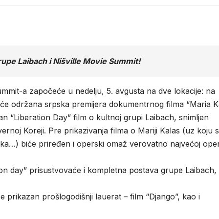
rupe Laibach i Nišville Movie Summit!
mmit-a započeće u nedelju, 5. avgusta na dve lokacije: na
 biće održana srpska premijera dokumentrnog filma “Maria K
an “Liberation Day” film o kultnoj grupi Laibach, snimljen
j Koreji. Pre prikazivanja filma o Mariji Kalas (uz koju 
 Saika…) biće priređen i operski omaž verovatno najvećoj ope
ation day” prisustvovaće i kompletna postava grupe Laibach,
e prikazan prošlogodišnji lauerat – film “Django”, kao i