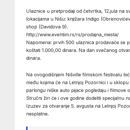
Ulaznice u pretprodaji od četvrtka, 12.jula na
lokacijama u Nišu: knjižara Indigo (Obrenoviće
shop (Davidova 9).
http://www.eventim.rs/rs/prodajna_mesta/
Napomena: prvih 500 ulaznica prodavaće se po
koštati 1.000,00 dinara. Na dan svečanog otvar
dinara.
Na ovogodišnjem Nišville filmskom festivalu b
među kojima će na Letnjoj Pozornici i u sklopu
parkingu niške auto pijace pogledaju i filmove o
Stručni žiri će i ove godine dodeliti specijalnu
Izuzev za otvaranje 5. avgusta na Letnjoj Pozor
nesplatne.