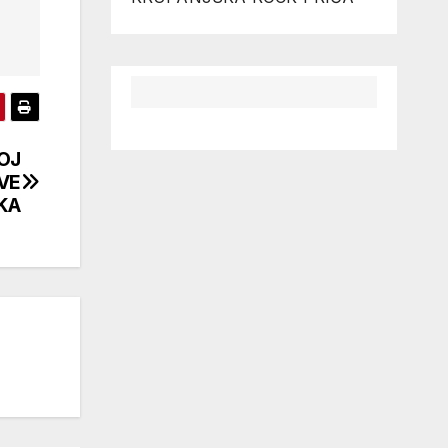
OJ
VE
KA