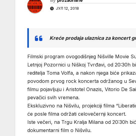
By
prozaonline
ЈУЛ 12, 2018
Kreće prodaja ulaznica za koncert g
Filmski program ovogodišnjeg Nišville Movie Su
Letnjoj Pozornici u Niškoj Tvrđavi, od 20:30h
reditelja Toma Volfa, a nakon njega biće prikaz
povodom prvog rock koncerta održanog u Severno
filmu pojavljuju i Aristotel Onazis, Vitorio De
pevačici svih vremena.
Ekskluzivno na Nišvilu, projekciji filma “Liber
će posle filma održati celovečernji koncert.
Iste večeri, na Trgu Kralja Milana od 20:30h bić
dokumentarni film o Nišvilu.