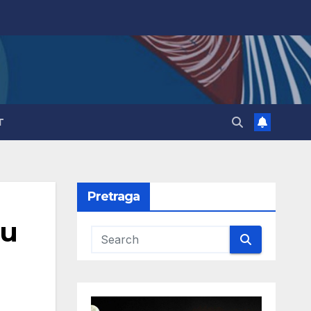
T
Pretraga
 u