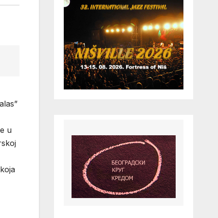
alas”
se u
rskoj
 koja