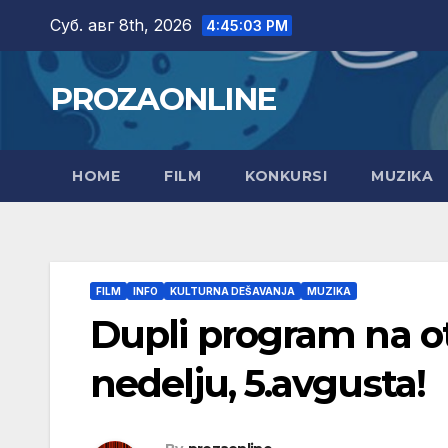
Skip
Суб. авг 8th, 2026
4:45:04 PM
to
content
PROZAONLINE
HOME
FILM
KONKURSI
MUZIKA
FILM
INFO
KULTURNA DEŠAVANJA
MUZIKA
Dupli program na ot
nedelju, 5.avgusta!