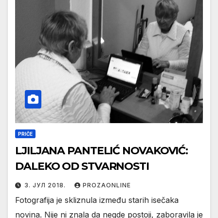
PRIČE
LJILJANA PANTELIĆ NOVAKOVIĆ:
DALEKO OD STVARNOSTI
3. ЈУЛ 2018.
PROZAONLINE
Fotografija je skliznula između starih isečaka
novina. Nije ni znala da negde postoji, zaboravila je