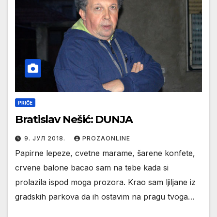
PRIČE
Bratislav Nešić: DUNJA
9. ЈУЛ 2018.
PROZAONLINE
Papirne lepeze, cvetne marame, šarene konfete,
crvene balone bacao sam na tebe kada si
prolazila ispod moga prozora. Krao sam ljiljane iz
gradskih parkova da ih ostavim na pragu tvoga…