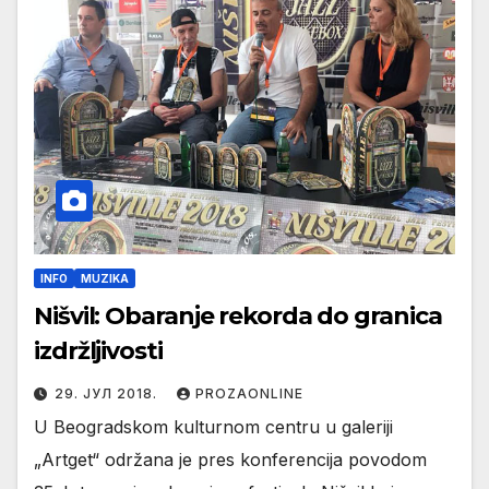
INFO
MUZIKA
Nišvil: Obaranje rekorda do granica
izdržljivosti
29. ЈУЛ 2018.
PROZAONLINE
U Beogradskom kulturnom centru u galeriji
„Artget“ održana je pres konferencija povodom