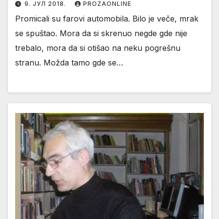
9. ЈУЛ 2018.
PROZAONLINE
Promicali su farovi automobila. Bilo je veče, mrak
se spuštao. Mora da si skrenuo negde gde nije
trebalo, mora da si otišao na neku pogrešnu
stranu. Možda tamo gde se…