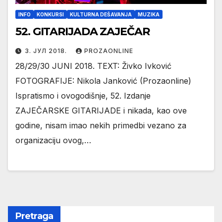
INFO
KONKURSI
KULTURNA DEŠAVANJA
MUZIKA
52. GITARIJADA ZAJEČAR
3. ЈУЛ 2018.
PROZAONLINE
28/29/30 JUNI 2018. TEXT: Živko Ivković
FOTOGRAFIJE: Nikola Janković (Prozaonline)
Ispratismo i ovogodišnje, 52. Izdanje
ZAJEČARSKE GITARIJADE i nikada, kao ove
godine, nisam imao nekih primedbi vezano za
organizaciju ovog,…
Pretraga