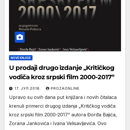
NOVE KNJIGE
U prodaji drugo izdanje „Kritičkog
vodiča kroz srpski film 2000-2017“
17. ЈУЛ 2018.
PROZAONLINE
Upravo su ovih dana put knjižara i novih čitalaca
krenuli primerci drugog izdanja „Kritičkog vodiča
kroz srpski film 2000-2017“ autora Đorđa Bajića,
Zorana Jankovića i Ivana Velisavljevića. Ovo