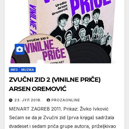
INFO
MUZIKA
ZVUČNI ZID 2 (VINILNE PRIČE)
ARSEN OREMOVIĆ
23. ЈУЛ 2018.
PROZAONLINE
MENART ZAGREB 2011. Prikaz: Živko Ivković
Sećam se da je Zvučni zid (prva knjiga) sadržala
dvadeset i sedam priča grupe autora, priželjkivao