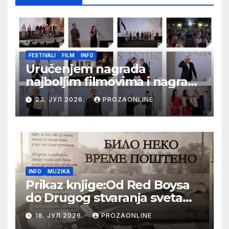
FESTIVALI
FILM
INFO
Uručenjem nagrada
najboljim filmovima i nagrade
„Aleksandar Lifka“ Radošu
23. ЈУЛ 2026.
PROZAONLINE
Bajiću svečano zatvoren 33.
Festival evropskog filma Palić
INFO
MUZIKA
Prikaz knjige:Od Red Boysa
do Drugog stvaranja sveta
(bilo neko vreme pošteno)
18. ЈУЛ 2026.
PROZAONLINE
(autor- Zlatomira Sremca,