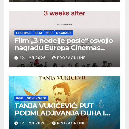
Botoš 2022. godine,
samizdat)
FESTIVALI
FILM
INFO
NAGRADE
Film „3 nedelje posle“ osvojio
nagradu Europa Cinemas
Label na Filmskom festivalu
12. ЈУЛ 2026.
PROZAONLINE
u Karlovim Varima
INFO
NOVE KNJIGE
TANJA VUKIĆEVIĆ: PUT
PODMLADJIVANJA DUHA I
TELA SA TESLOM
12. ЈУЛ 2026.
PROZAONLINE