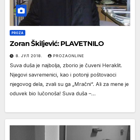
PROZA
Zoran Škiljević: PLAVETNILO
8. ЈУЛ 2018.
PROZAONLINE
Suva duša je najbolja, zborio je čuveni Heraklit.
Njegovi savremenici, kao i potonji poštovaoci
njegovog dela, zvali su ga „Mračni“. Ali za mene je
oduvek bio lučonoša! Suva duša –…