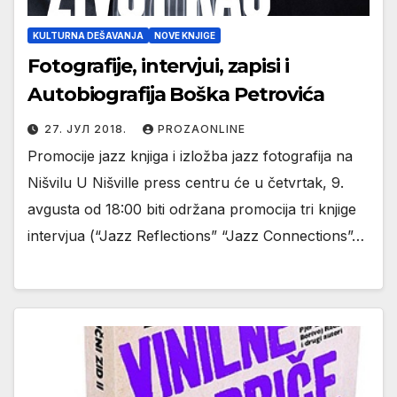
KULTURNA DEŠAVANJA
NOVE KNJIGE
Fotografije, intervjui, zapisi i
Autobiografija Boška Petrovića
27. ЈУЛ 2018.
PROZAONLINE
Promocije jazz knjiga i izložba jazz fotografija na
Nišvilu U Nišville press centru će u četvrtak, 9.
avgusta od 18:00 biti održana promocija tri knjige
intervjua (“Jazz Reflections” “Jazz Connections”…