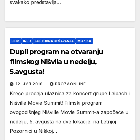
svakako predstavlja…
FILM
INFO
KULTURNA DEŠAVANJA
MUZIKA
Dupli program na otvaranju
filmskog Nišvila u nedelju,
5.avgusta!
12. ЈУЛ 2018.
PROZAONLINE
Kreće prodaja ulaznica za koncert grupe Laibach i
Nišville Movie Summit! Filmski program
ovogodišnjeg Nišville Movie Summit-a započeće u
nedelju, 5. avgusta na dve lokacije: na Letnjoj
Pozornici u Niškoj…