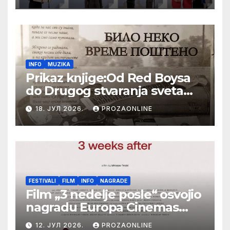
Festival evropskog filma Palić
INFO
MUZIKA
Prikaz knjige:Od Red Boysa
do Drugog stvaranja sveta
(bilo neko vreme pošteno)
18. ЈУЛ 2026.
PROZAONLINE
(autor- Zlatomira Sremca,
Botoš 2022. godine,
samizdat)
FESTIVALI
FILM
INFO
NAGRADE
Film „3 nedelje posle“ osvojio
nagradu Europa Cinemas
Label na Filmskom festivalu
12. ЈУЛ 2026.
PROZAONLINE