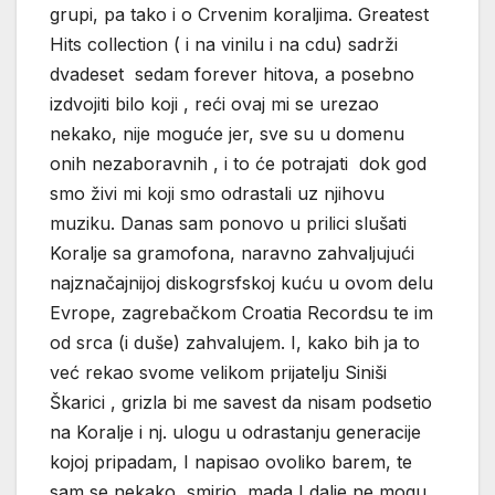
grupi, pa tako i o Crvenim koraljima. Greatest
Hits collection ( i na vinilu i na cdu) sadrži
dvadeset sedam forever hitova, a posebno
izdvojiti bilo koji , reći ovaj mi se urezao
nekako, nije moguće jer, sve su u domenu
onih nezaboravnih , i to će potrajati dok god
smo živi mi koji smo odrastali uz njihovu
muziku. Danas sam ponovo u prilici slušati
Koralje sa gramofona, naravno zahvaljujući
najznačajnijoj diskogrsfskoj kuću u ovom delu
Evrope, zagrebačkom Croatia Recordsu te im
od srca (i duše) zahvalujem. I, kako bih ja to
već rekao svome velikom prijatelju Siniši
Škarici , grizla bi me savest da nisam podsetio
na Koralje i nj. ulogu u odrastanju generacije
kojoj pripadam, I napisao ovoliko barem, te
sam se nekako smirio, mada I dalje ne mogu