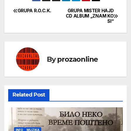
GRUPA R.O.C.K.
GRUPA MISTER HAJD
Кретање
CD ALBUM „ZNAM KO
SI“
чланка
By
prozaonline
Related Post
INFO
MUZIKA