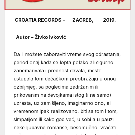
CROATIA RECORDS – ZAGREB, 2019.
Autor – Živko Ivković
Da li možete zaboraviti vreme svog odrastanja,
period onaj kada se lopta polako ali sigurno
zanemarivala i prednost davala, mesto
ustupala tom dečačkom preobražaju u onog
ozbiljnijeg, sa pogledima zadržanim ili
prikovanim na devojkama istog (i ne samo)
uzrasta, uz zamišljeno, imaginarno ono, ali
vremenom ipak realizovano, biti sa tom i tom,
simpatijom ili kako god već, u sobi a u pauzi
neke ljubavne romanse, besomučno vraćati