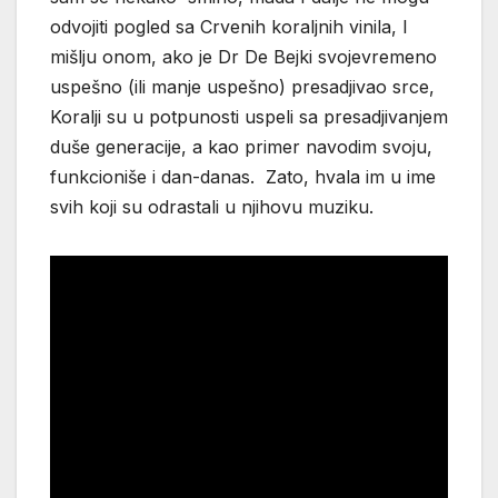
odvojiti pogled sa Crvenih koraljnih vinila, I
mišlju onom, ako je Dr De Bejki svojevremeno
uspešno (ili manje uspešno) presadjivao srce,
Koralji su u potpunosti uspeli sa presadjivanjem
duše generacije, a kao primer navodim svoju,
funkcioniše i dan-danas. Zato, hvala im u ime
svih koji su odrastali u njihovu muziku.