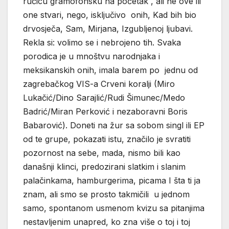
ručicu gramofonsku na početak , ali ne ove ili
one stvari, nego, isključivo onih, Kad bih bio
drvosječa, Sam, Mirjana, Izgubljenoj ljubavi.
Rekla si: volimo se i nebrojeno tih. Svaka
porodica je u mnoštvu narodnjaka i
meksikanskih onih, imala barem po jednu od
zagrebačkog VIS-a Crveni koralji (Miro
Lukačić/Dino Sarajlić/Rudi Šimunec/Medo
Badrić/Miran Perković i nezaboravni Boris
Babarović). Doneti na žur sa sobom singl ili EP
od te grupe, pokazati istu, značilo je svratiti
pozornost na sebe, mada, nismo bili kao
današnji klinci, predozirani slatkim i slanim
palačinkama, hamburgerima, picama I šta ti ja
znam, ali smo se prosto takmičili u jednom
samo, spontanom usmenom kvizu sa pitanjima
nestavljenim unapred, ko zna više o toj i toj