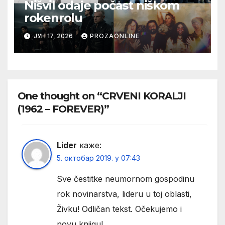
Nišvil odaje počast niškom
rokenrolu
ЈУН 17, 2026
PROZAONLINE
One thought on “CRVENI KORALJI
(1962 – FOREVER)”
Lider
каже:
5. октобар 2019. у 07:43
Sve čestitke neumornom gospodinu
rok novinarstva, lideru u toj oblasti,
Živku! Odličan tekst. Očekujemo i
novu knjigu!