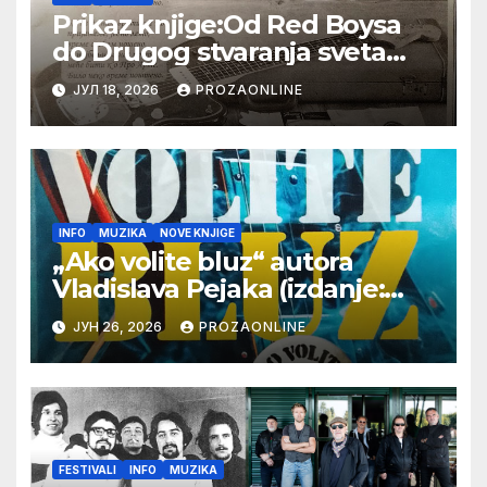
Prikaz knjige:Od Red Boysa
do Drugog stvaranja sveta
(bilo neko vreme pošteno)
ЈУЛ 18, 2026
PROZAONLINE
(autor- Zlatomira Sremca,
Botoš 2022. godine, samizdat)
INFO
MUZIKA
NOVE KNJIGE
„Ako volite bluz“ autora
Vladislava Pejaka (izdanje:
Jugoton/Croatia Records
ЈУН 26, 2026
PROZAONLINE
Beograd 2026)
FESTIVALI
INFO
MUZIKA