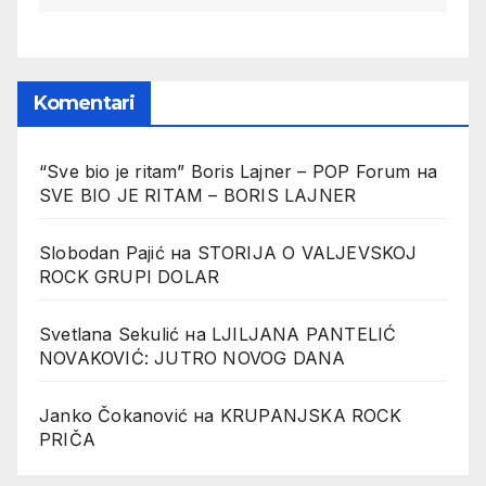
Komentari
“Sve bio je ritam” Boris Lajner – POP Forum
на
SVE BIO JE RITAM – BORIS LAJNER
Slobodan Pajić
на
STORIJA O VALJEVSKOJ
ROCK GRUPI DOLAR
Svetlana Sekulić
на
LJILJANA PANTELIĆ
NOVAKOVIĆ: JUTRO NOVOG DANA
Janko Čokanović
на
KRUPANJSKA ROCK
PRIČA