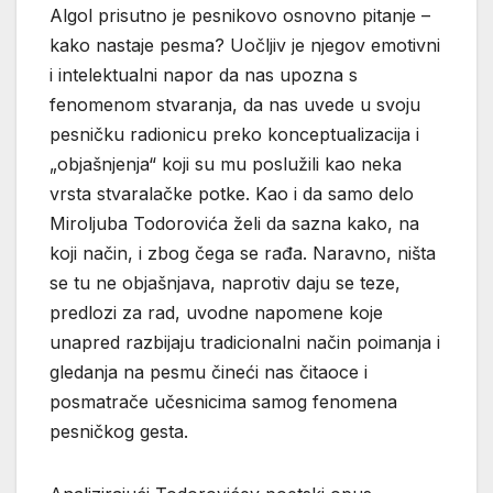
Algol prisutno je pesnikovo osnovno pitanje –
kako nastaje pesma? Uočljiv je njegov emotivni
i intelektualni napor da nas upozna s
fenomenom stvaranja, da nas uvede u svoju
pesničku radionicu preko konceptualizacija i
„objašnjenja“ koji su mu poslužili kao neka
vrsta stvaralačke potke. Kao i da samo delo
Miroljuba Todorovića želi da sazna kako, na
koji način, i zbog čega se rađa. Naravno, ništa
se tu ne objašnjava, naprotiv daju se teze,
predlozi za rad, uvodne napomene koje
unapred razbijaju tradicionalni način poimanja i
gledanja na pesmu čineći nas čitaoce i
posmatrače učesnicima samog fenomena
pesničkog gesta.