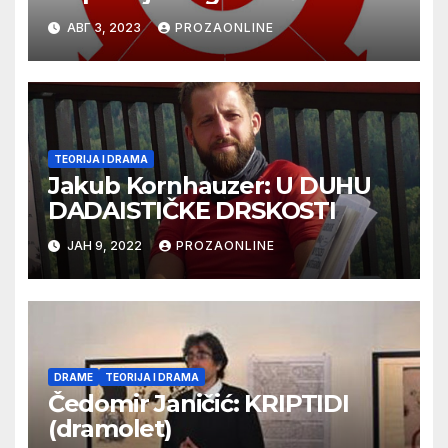
АВГ 3, 2023
PROZAONLINE
TEORIJA I DRAMA
Jakub Kornhauzer: U DUHU
DADAISTIČKE DRSKOSTI
ЈАН 9, 2022
PROZAONLINE
DRAME
TEORIJA I DRAMA
Čedomir Janičić: KRIPTIDI
(dramolet)