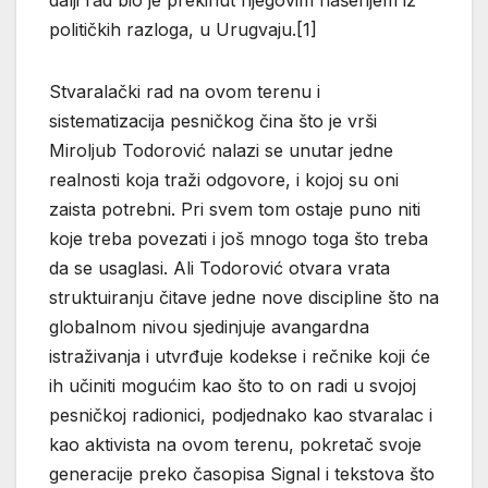
dalji rad bio je prekinut njegovim hašenjem iz
političkih razloga, u Urugvaju.[1]
Stvaralački rad na ovom terenu i
sistematizacija pesničkog čina što je vrši
Miroljub Todorović nalazi se unutar jedne
realnosti koja traži odgovore, i kojoj su oni
zaista potrebni. Pri svem tom ostaje puno niti
koje treba povezati i još mnogo toga što treba
da se usaglasi. Ali Todorović otvara vrata
struktuiranju čitave jedne nove discipline što na
globalnom nivou sjedinjuje avangardna
istraživanja i utvrđuje kodekse i rečnike koji će
ih učiniti mogućim kao što to on radi u svojoj
pesničkoj radionici, podjednako kao stvaralac i
kao aktivista na ovom terenu, pokretač svoje
generacije preko časopisa Signal i tekstova što