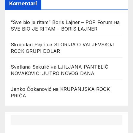
Komentari
“Sve bio je ritam” Boris Lajner – POP Forum
на
SVE BIO JE RITAM – BORIS LAJNER
Slobodan Pajić
на
STORIJA O VALJEVSKOJ
ROCK GRUPI DOLAR
Svetlana Sekulić
на
LJILJANA PANTELIĆ
NOVAKOVIĆ: JUTRO NOVOG DANA
Janko Čokanović
на
KRUPANJSKA ROCK
PRIČA