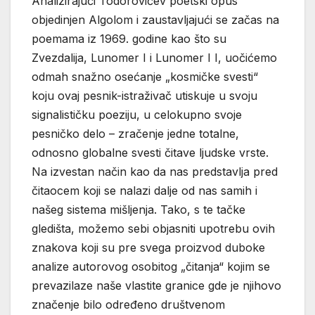
Analizirajući Todorovićev poetski opus
objedinjen Algolom i zaustavljajući se začas na
poemama iz 1969. godine kao što su
Zvezdalija, Lunomer I i Lunomer I I, uočićemo
odmah snažno osećanje „kosmičke svesti“
koju ovaj pesnik-istraživač utiskuje u svoju
signalističku poeziju, u celokupno svoje
pesničko delo – zračenje jedne totalne,
odnosno globalne svesti čitave ljudske vrste.
Na izvestan način kao da nas predstavlja pred
čitaocem koji se nalazi dalje od nas samih i
našeg sistema mišljenja. Tako, s te tačke
gledišta, možemo sebi objasniti upotrebu ovih
znakova koji su pre svega proizvod duboke
analize autorovog osobitog „čitanja“ kojim se
prevazilaze naše vlastite granice gde je njihovo
značenje bilo određeno društvenom