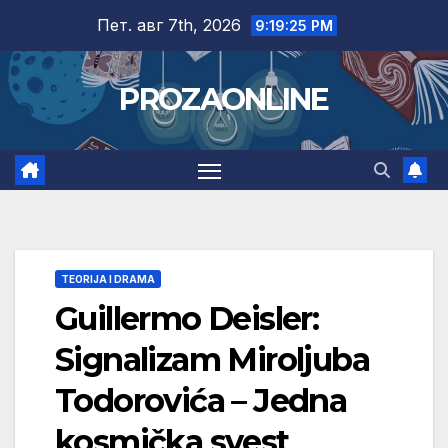
Skip
Пет. авг 7th, 2026
9:19:26 PM
to
content
PROZAONLINE
TEORIJA I DRAMA
Guillermo Deisler:
Signalizam Miroljuba
Todorovića – Jedna
kosmička svest