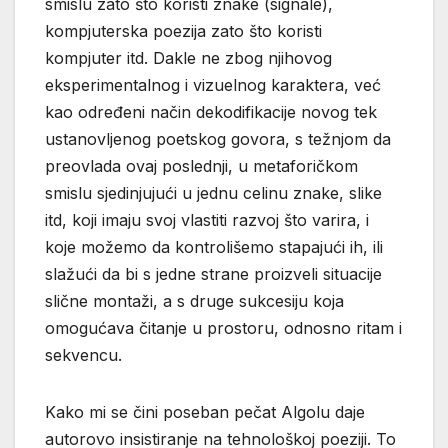
smislu zato što koristi znake (signale),
kompjuterska poezija zato što koristi
kompjuter itd. Dakle ne zbog njihovog
eksperimentalnog i vizuelnog karaktera, već
kao određeni način dekodifikacije novog tek
ustanovljenog poetskog govora, s težnjom da
preovlada ovaj poslednji, u metaforičkom
smislu sjedinjujući u jednu celinu znake, slike
itd, koji imaju svoj vlastiti razvoj što varira, i
koje možemo da kontrolišemo stapajući ih, ili
slažući da bi s jedne strane proizveli situacije
slične montaži, a s druge sukcesiju koja
omogućava čitanje u prostoru, odnosno ritam i
sekvencu.
Kako mi se čini poseban pečat Algolu daje
autorovo insistiranje na tehnološkoj poeziji. To