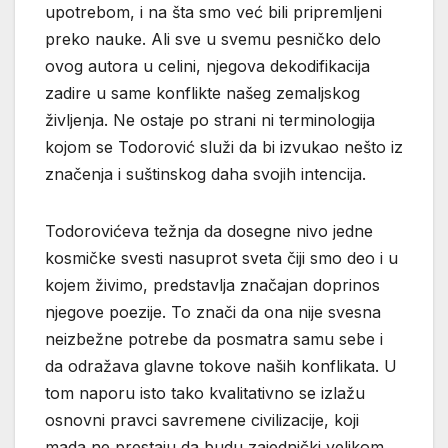
upotrebom, i na šta smo već bili pripremljeni
preko nauke. Ali sve u svemu pesničko delo
ovog autora u celini, njegova dekodifikacija
zadire u same konflikte našeg zemaljskog
življenja. Ne ostaje po strani ni terminologija
kojom se Todorović služi da bi izvukao nešto iz
značenja i suštinskog daha svojih intencija.
Todorovićeva težnja da dosegne nivo jedne
kosmičke svesti nasuprot sveta čiji smo deo i u
kojem živimo, predstavlja značajan doprinos
njegove poezije. To znači da ona nije svesna
neizbežne potrebe da posmatra samu sebe i
da odražava glavne tokove naših konflikata. U
tom naporu isto tako kvalitativno se izlažu
osnovni pravci savremene civilizacije, koji
mada ne prestaju da budu zajednički velikom