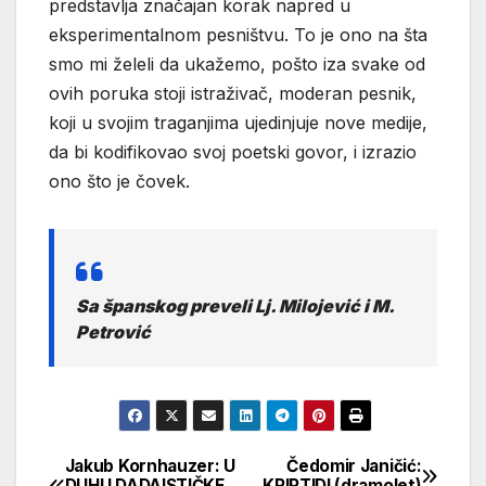
predstavlja značajan korak napred u
eksperimentalnom pesništvu. To je ono na šta
smo mi želeli da ukažemo, pošto iza svake od
ovih poruka stoji istraživač, moderan pesnik,
koji u svojim traganjima ujedinjuje nove medije,
da bi kodifikovao svoj poetski govor, i izrazio
ono što je čovek.
Sa španskog preveli Lj. Milojević i M.
Petrović
Jakub Kornhauzer: U
Čedomir Janičić:
Кретање
DUHU DADAISTIČKE
KRIPTIDI (dramolet)