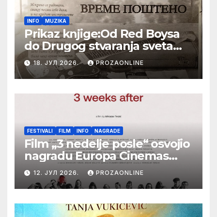
INFO
MUZIKA
Prikaz knjige:Od Red Boysa
do Drugog stvaranja sveta
(bilo neko vreme pošteno)
18. ЈУЛ 2026.
PROZAONLINE
(autor- Zlatomira Sremca,
Botoš 2022. godine,
samizdat)
FESTIVALI
FILM
INFO
NAGRADE
Film „3 nedelje posle“ osvojio
nagradu Europa Cinemas
Label na Filmskom festivalu
12. ЈУЛ 2026.
PROZAONLINE
u Karlovim Varima