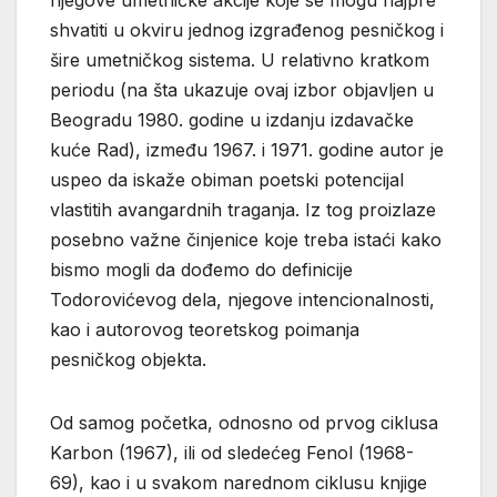
njegove umetničke akcije koje se mogu najpre
shvatiti u okviru jednog izgrađenog pesničkog i
šire umetničkog sistema. U relativno kratkom
periodu (na šta ukazuje ovaj izbor objavljen u
Beogradu 1980. godine u izdanju izdavačke
kuće Rad), između 1967. i 1971. godine autor je
uspeo da iskaže obiman poetski potencijal
vlastitih avangardnih traganja. Iz tog proizlaze
posebno važne činjenice koje treba istaći kako
bismo mogli da dođemo do definicije
Todorovićevog dela, njegove intencionalnosti,
kao i autorovog teoretskog poimanja
pesničkog objekta.
Od samog početka, odnosno od prvog ciklusa
Karbon (1967), ili od sledećeg Fenol (1968-
69), kao i u svakom narednom ciklusu knjige