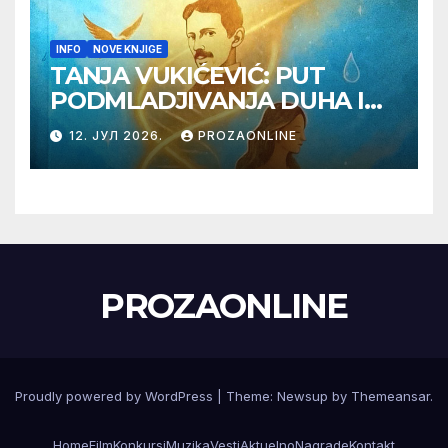
INFO
NOVE KNJIGE
TANJA VUKIĆEVIĆ: PUT
PODMLADJIVANJA DUHA I
TELA SA TESLOM
12. ЈУЛ 2026.
PROZAONLINE
PROZAONLINE
Proudly powered by WordPress
|
Theme:
Newsup
by
Themeansar
.
Home
Film
Konkursi
Muzika
Vesti
Aktuelno
Nagrade
Kontakt