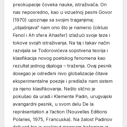
preokupacije čoveka nauke, istraživača. On
nas neposredno, kao u vizuelnoj pesmi Govor
(1970) upoznaje sa svojim traganjima;
„objašnjava“ nam ono što je namerio (ciklusi
Fenol i Ah sfera Ahasfer) izlažući svoje teze i
tokove svojih istraživanja. Na taj i takav način
razvijala se Todorovićeva sopstvena teorija i
klasifikacija novog poetskog fenomena kao
rezultat jednog dijaloga – traženja. Ovaj pesnik
dosegao je određeni nivo globalizacije čitave
eksperimentalne poezije i predlaže nam sistem
za njeno klasifikovanje. Nešto slično je
pokušao da uradi i Klemente Padin, urugvajski
avangardni pesnik, u svom delu De la
représentation a l’action (Nouvelles Editions
Polaries, 1975, Francuska). Na žalost Padinov