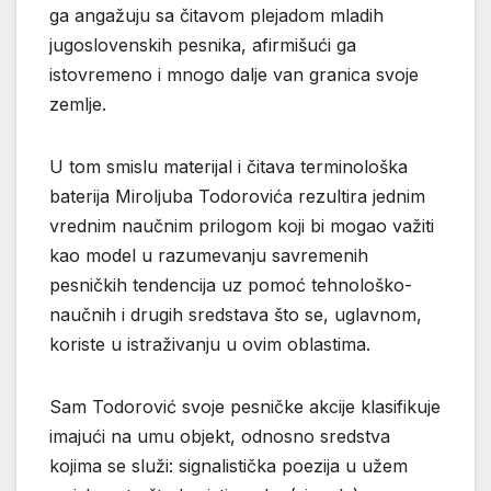
ga angažuju sa čitavom plejadom mladih
jugoslovenskih pesnika, afirmišući ga
istovremeno i mnogo dalje van granica svoje
zemlje.
U tom smislu materijal i čitava terminološka
baterija Miroljuba Todorovića rezultira jednim
vrednim naučnim prilogom koji bi mogao važiti
kao model u razumevanju savremenih
pesničkih tendencija uz pomoć tehnološko-
naučnih i drugih sredstava što se, uglavnom,
koriste u istraživanju u ovim oblastima.
Sam Todorović svoje pesničke akcije klasifikuje
imajući na umu objekt, odnosno sredstva
kojima se služi: signalistička poezija u užem