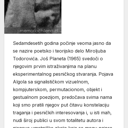
Sedamdesetih godina počinje veoma jasno da
se nazire poetsko i teorijsko delo Miroljuba
Todorovića. Još Planeta (1965) svedoči o
njegovim prvim istraživanjima na planu
eksperimentalnog pesničkog stvaranja. Pojava
Algola sa signalističkom vizuelnom,
kompjuterskom, permutacionom, objekt i
gestualnom poezijom, predočava svima nama
koji smo pratili njegov put čitavu konstelaciju
traganja i pesničkih interesovanja i, u isti mah,
nudi široj publici u svom totalitetu autora i