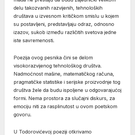
delu takozvanih razvijenih, tehnoloških
društava u izvesnom kritičkom smislu u kojem
su postavljeni, predstavljaju odraz, odnosno
izazov, sukob između različitih svetova jedne
iste savremenosti.
Poezija ovog pesnika čini se delom
visokorazvijenog tehnološkog društva.
Nadmoćnost mašine, matematičkog računa,
pragmatičke statistike i serijske proizvodnje tog
društva žele da budu ispoljene u odgovarajućoj
formi. Nema prostora za slučajni diskurs, za
emociju niti za rasplinutost u ovom poetskom
govoru.
U Todorovićevoj poeziji otkrivamo