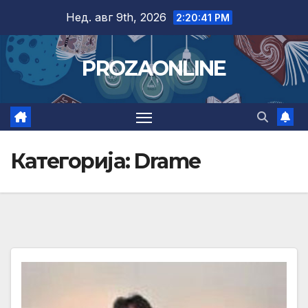
Skip
Нед. авг 9th, 2026
2:20:42 PM
to
content
PROZAONLINE
Категорија:
Drame