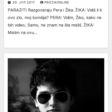
20. ЈУЛ 2017.
PROZAONLINE
PARAZITI Razgovaraju Pera i Žika. ŽIKA: Vidiš li ti
ovo zlo, moj komšija? PERA: Vidim, Žiko, kako ne
bih video, Samo, ne znam na šta misliš. ŽIKA:
Mislim na ovu…