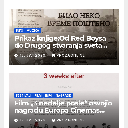
Festival evropskog filma Palić
INFO
MUZIKA
Prikaz knjige:Od Red Boysa
do Drugog stvaranja sveta
(bilo neko vreme pošteno)
18. ЈУЛ 2026.
PROZAONLINE
(autor- Zlatomira Sremca,
Botoš 2022. godine,
samizdat)
FESTIVALI
FILM
INFO
NAGRADE
Film „3 nedelje posle“ osvojio
nagradu Europa Cinemas
Label na Filmskom festivalu
12. ЈУЛ 2026.
PROZAONLINE
u Karlovim Varima