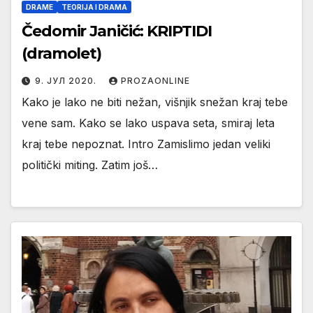
DRAME
TEORIJA I DRAMA
Čedomir Janičić: KRIPTIDI
(dramolet)
9. ЈУЛ 2020.
PROZAONLINE
Kako je lako ne biti nežan, višnjik snežan kraj tebe
vene sam. Kako se lako uspava seta, smiraj leta
kraj tebe nepoznat. Intro Zamislimo jedan veliki
politički miting. Zatim još…