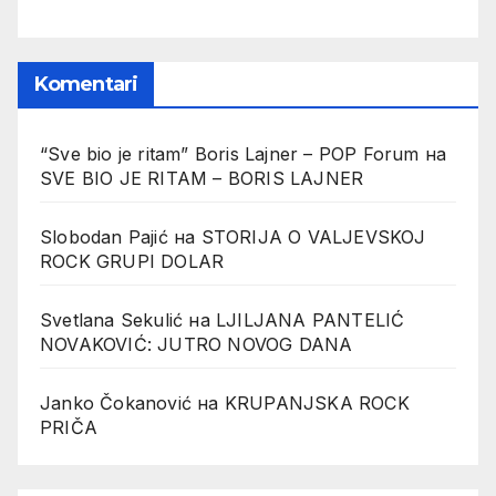
Komentari
“Sve bio je ritam” Boris Lajner – POP Forum
на
SVE BIO JE RITAM – BORIS LAJNER
Slobodan Pajić
на
STORIJA O VALJEVSKOJ
ROCK GRUPI DOLAR
Svetlana Sekulić
на
LJILJANA PANTELIĆ
NOVAKOVIĆ: JUTRO NOVOG DANA
Janko Čokanović
на
KRUPANJSKA ROCK
PRIČA