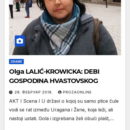
DRAME
Olga LALIĆ-KROWICKA: DEBI
GOSPODINA HVASTOVSKOG
28. ФЕБРУАР 2018.
PROZAONLINE
AKT I Scena I U državi o kojoj su samo ptice čule
vodi se rat između Uragana i Žene, koja leži, ali
nastoji ustati. Gola i izgrebana želi obući plašt,…