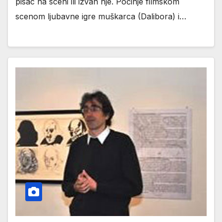
pisac na sceni ili izvan nje. Počinje filmskom
scenom ljubavne igre muškarca (Dalibora) i…