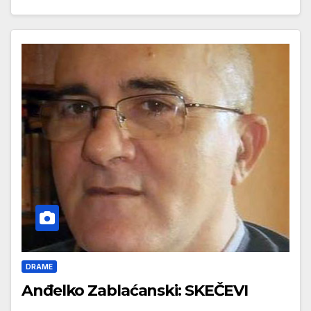
DRAME
Anđelko Zablaćanski: SKEČEVI