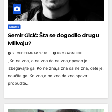
DRAME
Semir Gicić: Šta se dogodilo drugu
Milivoju?
9. СЕПТЕМБАР 2010.
PROZAONLINE
„Ko ne zna, a ne zna da ne zna,opasan je –
izbegavajte ga. Ko ne zna,a zna da ne zna, dete je,
naučite ga. Ko zna,a ne zna da zna,spava-
probudite…