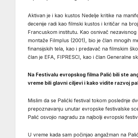
Aktivan je i kao kustos Nedelje kritike na manife
decenije radi kao filmski kustos i kritičar na bro
Francuskom institutu. Kao osnivač nezavisnog n
montaže Filmplus (2001), bio je član mnogih me
finansijskih tela, kao i predavač na filmskim škol
član je EFA, FIPRESCI, kao i član Generalne 
Na Festivalu evropskog filma Palić bili ste a
vreme bili glavni ciljevi i kako vidite razvoj 
Mislim da se Palićki festival tokom poslednje d
prepoznavanju unutar evropske festivalske scen
Palić osvojio nagradu za najbolji evropski festiv
U vreme kada sam počinjao angažman na Paliću,