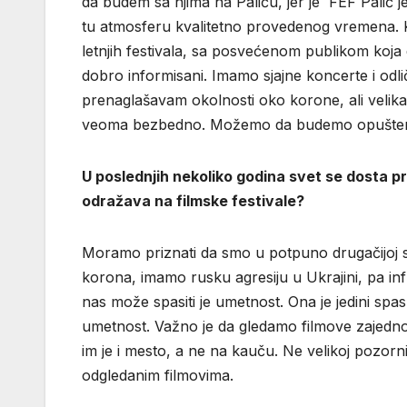
da budem sa njima na Paliću, jer je FEF Palić je
tu atmosferu kvalitetno provedenog vremena. K
letnjih festivala, sa posvećenom publikom koja 
dobro informisani. Imamo sjajne koncerte i odl
prenaglašavam okolnosti oko korone, ali velika j
veoma bezbedno. Možemo da budemo opušten
U poslednjih nekoliko godina svet se dosta 
odražava na filmske festivale?
Moramo priznati da smo u potpuno drugačijoj sit
korona, imamo rusku agresiju u Ukrajini, pa inf
nas može spasiti je umetnost. Ona je jedini sp
umetnost. Važno je da gledamo filmove zajedno 
im je i mesto, a ne na kauču. Ne velikoj pozorn
odgledanim filmovima.