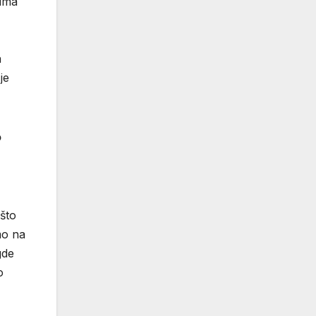
 ima
a
je
o
 što
mo na
gde
o