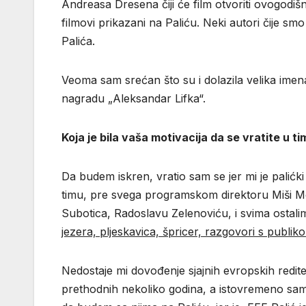
Andreasa Dresena čiji će film otvoriti ovogodišn
filmovi prikazani na Paliću. Neki autori čije smo
Palića.
Veoma sam srećan što su i dolazila velika im
nagradu „Aleksandar Lifka“.
Koja je bila vaša motivacija da se vratite u t
Da budem iskren, vratio sam se jer mi je palić
timu, pre svega programskom direktoru Miši Mogo
Subotica, Radoslavu Zelenoviću, i svima ostalima
jezera, pljeskavica, špricer, razgovori s publik
Nedostaje mi dovođenje sjajnih evropskih redit
prethodnih nekoliko godina, a istovremeno sam