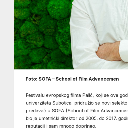
Foto: SOFA – School of Film Advancemen
Festivalu evropskog filma Palić, koji se ove god
univerziteta Subotica, pridružio se novi selekt
predavač u SOFA (School of Film Advancement
bio je umetnički direktor od 2005. do 2017. godi
reputaciji i sam mnogo doprineo.