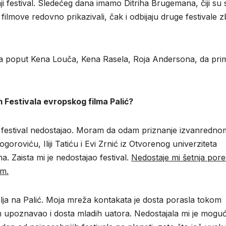
ji festival. Sledećeg dana imamo Ditriha Brugemana, čiji su 
 filmove redovno prikazivali, čak i odbijaju druge festivale 
ena poput Kena Louča, Kena Rasela, Roja Andersona, da pri
im Festivala evropskog filma Palić?
ki festival nedostajao. Moram da odam priznanje izvanredno
roviću, Iliji Tatiću i Evi Zrnić iz Otvorenog univerziteta
. Zaista mi je nedostajao festival.
Nedostaje mi šetnja por
om.
elja na Palić. Moja mreža kontakata je dosta porasla tokom
 upoznavao i dosta mladih uatora. Nedostajala mi je mogu