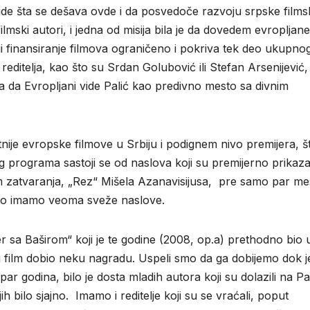
vide šta se dešava ovde i da posvedoče razvoju srpske films
 filmski autori, i jedna od misija bila je da dovedem evropljan
iji finansiranje filmova ograničeno i pokriva tek deo ukupno
 reditelja, kao što su Srdan Golubović ili Stefan Arsenijević,
a da Evropljani vide Palić kao predivno mesto sa divnim
tnije evropske filmove u Srbiju i podignem nivo premijera, š
 programa sastoji se od naslova koji su premijerno prikaza
ilm zatvaranja, „Rez“ Mišela Azanavisijusa, pre samo par me
o što imamo veoma sveže naslove.
r sa Baširom“ koji je te godine (2008, op.a) prethodno bio 
aj film dobio neku nagradu. Uspeli smo da ga dobijemo dok j
r godina, bilo je dosta mladih autora koji su dolazili na Pal
h bilo sjajno. Imamo i reditelje koji su se vraćali, poput