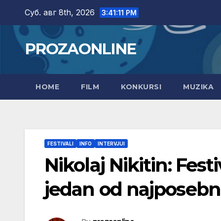
Skip
Суб. авг 8th, 2026
3:41:12 PM
to
content
PROZAONLINE
HOME
FILM
KONKURSI
MUZIKA
FESTIVALI
INFO
INTERVJUI
Nikolaj Nikitin: Fest
jedan od najposebnij