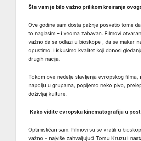
Šta vam je bilo važno prilikom kreiranja ovo
Ove godine sam dosta pažnje posvetio tome da s
to naglasim – i veoma zabavan. Filmovi otvara
važno da se odlazi u bioskope , da se makar n
opustimo, i iskusimo kvalitet koji donosi gledan
drugih nacija.
Tokom ove nedelje slavljenja evropskog filma,
napolju u grupama, popijemo neko pivo, prelep
doživljaj kulture.
Kako vidite evropsku kinematografiju u po
Optimističan sam. Filmovi su se vratili u bioskope
važno – najviše zahvaljujući Tomu Kruzu i nasta