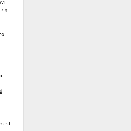
svi
zbog
me
m
ed
ćnost