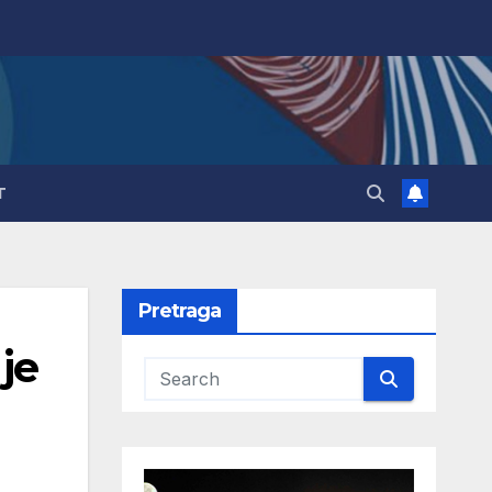
T
Pretraga
 je