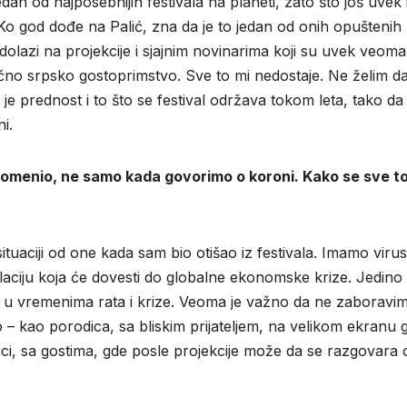
dan od najposebnijih festivala na planeti, zato što još uvek
o god dođe na Palić, zna da je to jedan od onih opuštenih
dolazi na projekcije i sjajnim novinarima koji su uvek veoma
ično srpsko gostoprimstvo. Sve to mi nedostaje. Ne želim d
e prednost i to što se festival održava tokom leta, tako da 
i.
promenio, ne samo kada govorimo o koroni. Kako se sve t
uaciji od one kada sam bio otišao iz festivala. Imamo virus
laciju koja će dovesti do globalne ekonomske krize. Jedino
as u vremenima rata i krize. Veoma je važno da ne zaboravi
– kao porodica, sa bliskim prijateljem, na velikom ekranu 
ici, sa gostima, gde posle projekcije može da se razgovara 