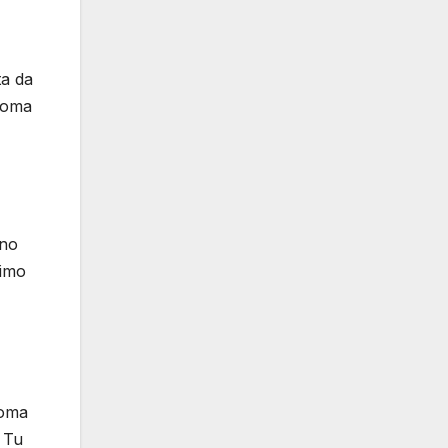
ta da
veoma
dno
simo
eoma
. Tu