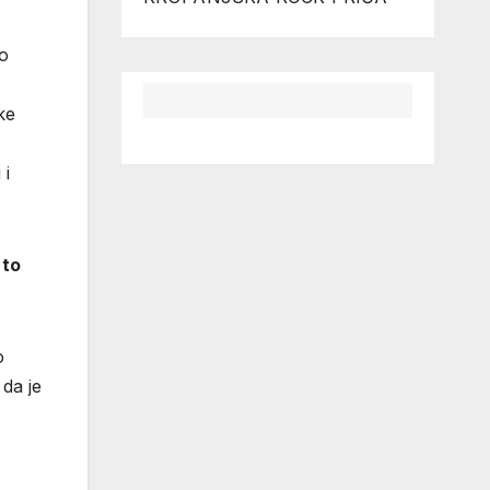
po
ke
 i
 to
o
da je