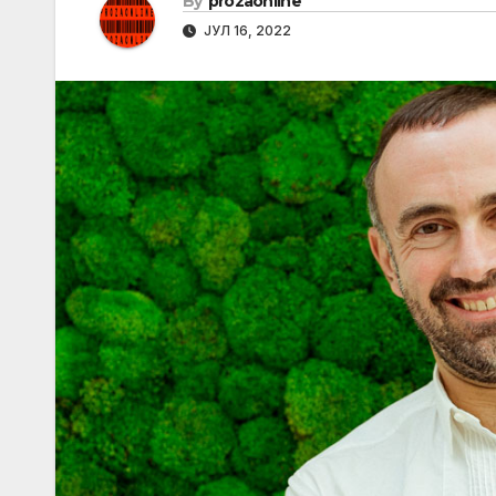
By
prozaonline
ЈУЛ 16, 2022