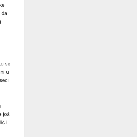
ke
e da
g
to se
ni u
seci
u
e još
ić i