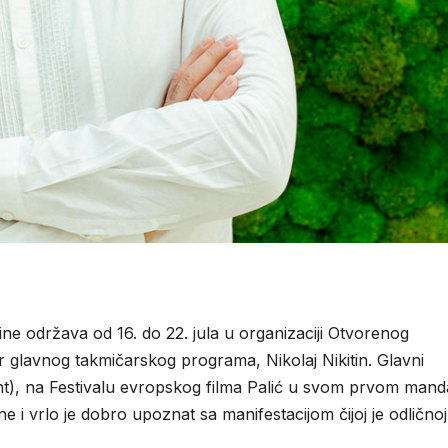
ine održava od 16. do 22. jula u organizaciji Otvorenog
or glavnog takmičarskog programa, Nikolaj Nikitin. Glavni
), na Festivalu evropskog filma Palić u svom prvom mand
ne i vrlo je dobro upoznat sa manifestacijom čijoj je odličnoj