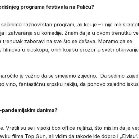
godišnjeg programa festivala na Paliću?
ačinimo raznovrstan program, ali koji je – i nije me sramo
nja i zatvaranja su komedije. Znam da je u ovom trenutku 
a trenutak zaboravi na sve što se dešava. Moramo da se
je filmova u bioskopu, onih koji su prozor u svet i otkrivanje
 naročito je važno da se smejemo zajedno. Da sedimo zaje
o vino, fantastičnu srpsku rakiju, da ponovo zajedno isku
st-pandemijskim danima?
. Vratili su se i visoki box office rejtinzi, što mislim da je v
vku filma Top Gun, ali vidim da takođe ide dobro i „Elvisu“