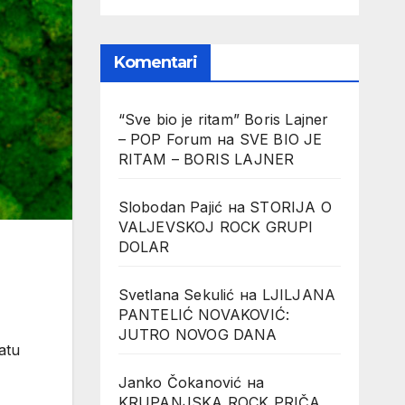
Komentari
“Sve bio je ritam” Boris Lajner
– POP Forum
на
SVE BIO JE
RITAM – BORIS LAJNER
Slobodan Pajić
на
STORIJA O
VALJEVSKOJ ROCK GRUPI
DOLAR
Svetlana Sekulić
на
LJILJANA
PANTELIĆ NOVAKOVIĆ:
JUTRO NOVOG DANA
atu
Janko Čokanović
на
KRUPANJSKA ROCK PRIČA