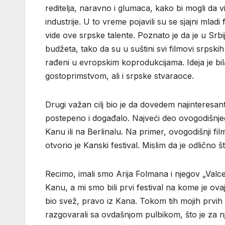
reditelja, naravno i glumaca, kako bi mogli da 
industrije. U to vreme pojavili su se sjajni mladi
vide ove srpske talente. Poznato je da je u Srb
budžeta, tako da su u suštini svi filmovi srpskih
rađeni u evropskim koprodukcijama. Ideja je bil
gostoprimstvom, ali i srpske stvaraoce.
Drugi važan cilj bio je da dovedem najinteresan
postepeno i događalo. Najveći deo ovogodišnjeg
Kanu ili na Berlinalu. Na primer, ovogodišnji f
otvorio je Kanski festival. Mislim da je odličn
Recimo, imali smo Arija Folmana i njegov „Valce
Kanu, a mi smo bili prvi festival na kome je ov
bio svež, pravo iz Kana. Tokom tih mojih prvih pa
razgovarali sa ovdašnjom pulbikom, što je za nji