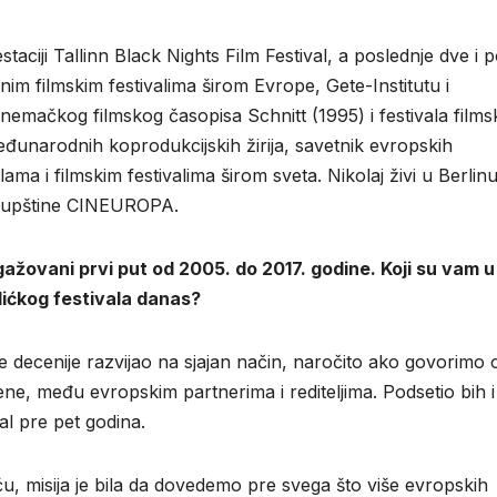
staciji Tallinn Black Nights Film Festival, a poslednje dve i 
jnim filmskim festivalima širom Evrope, Gete-Institutu i ​​
emačkog filmskog časopisa Schnitt (1995) i festivala films
đunarodnih koprodukcijskih žirija, savetnik evropskih
ama i filmskim festivalima širom sveta. Nikolaj živi u Berlinu
skupštine CINEUROPA.
ngažovani prvi put od 2005. do 2017. godine. Koji su vam u
palićkog festivala danas?
ve decenije razvijao na sjajan način, naročito ako govorimo 
e, među evropskim partnerima i rediteljima. Podsetio bih i 
al pre pet godina.
 misija je bila da dovedemo pre svega što više evropskih