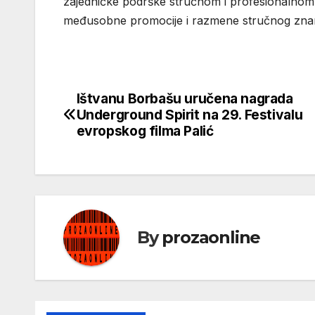
zajedničke podrške stručnom i profesionalnom 
međusobne promocije i razmene stručnog znanja,
Ištvanu Borbašu uručena nagrada
Кретање
Underground Spirit na 29. Festivalu
чланка
evropskog filma Palić
By
prozaonline