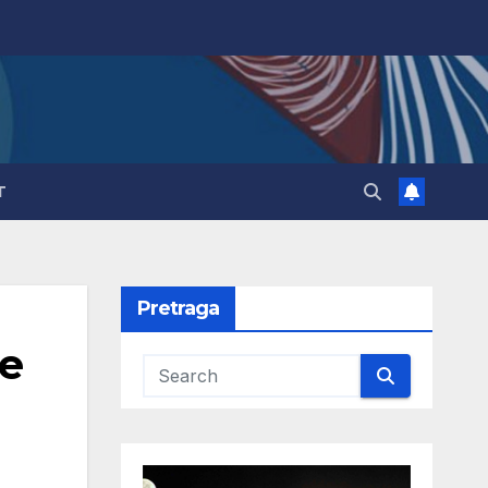
T
Pretraga
ne