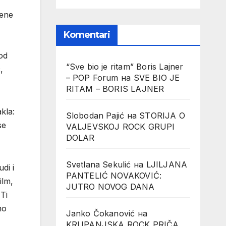
čene
Komentari
 od
“Sve bio je ritam” Boris Lajner
,
– POP Forum
на
SVE BIO JE
RITAM – BORIS LAJNER
akla:
Slobodan Pajić
на
STORIJA O
se
VALJEVSKOJ ROCK GRUPI
DOLAR
Svetlana Sekulić
на
LJILJANA
di i
PANTELIĆ NOVAKOVIĆ:
ilm,
JUTRO NOVOG DANA
 Ti
mo
Janko Čokanović
на
KRUPANJSKA ROCK PRIČA