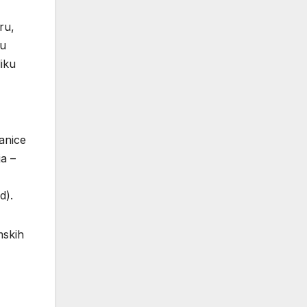
ru,
đu
liku
lanice
ja –
d).
mskih