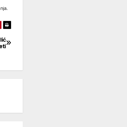
nja.
lić
eti