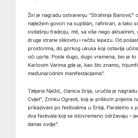
Žiri je nagradu ostvarenju “Strahinja Banović” 
najtežem govori na suptilan, rafiniran, a tako s
ovdašnju tradiciju, mit, sa više nego aktuelnim
druge strane slikovitu i rečitu lepezu. Od poša
prostorima, do gorkog ukusa koji ostavlja učin
oči uprte. Posle dugo, dugo vremena, bio je to
Karlovim Varima gde je, kao što znamo, trijum
međunarodnim manifestacijama”.
Tatjana Nježić, članica žirija, uručila je nagra
Cvijet”, Zrinku Ogresti, koji je prilikom prijema 
prikazivani po festivalima u Srbiji. Paralelno s
dva festivala koji se istovremeno održavaju – jeda
danas ovdje”.