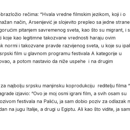
obrazložio rečima: “Hvala vredne filmskim jezikom, koji i o
nažan način, Arsenijević je slojevito prepleo sa jedne strane
, gorućim pitanjem savremenog sveta, kao što su migrant, i 
sti koje kao legitimne takozvane vrednosti haraju ovim
ak normi i takozvane pravde razvijenog sveta, u koje su ipa
 srpski film u glavnom programu festivala A kategorije u
fovao, a potom nastavio da niže uspehe i na drugim
du za najbolju srpsku manjinsku koprodukciju reditelju filma “
nagrade izjavio: “Ovo je moj osmi igrani film, a svih osam su
 pozivom festivala na Paliću, ja sam dobio poziv za odlazak n
n na jugu Italije, a drugi u Egiptu. Ali kao što vidite, ja sam