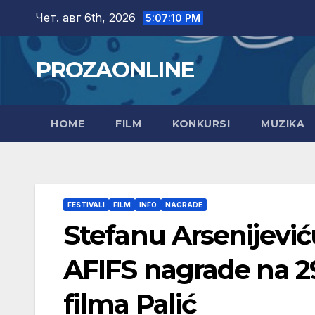
Skip
Чет. авг 6th, 2026
5:07:11 PM
to
content
PROZAONLINE
HOME
FILM
KONKURSI
MUZIKA
FESTIVALI
FILM
INFO
NAGRADE
Stefanu Arsenijević
AFIFS nagrade na 29
filma Palić