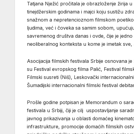
Tatjana Nježić pročitala je obrazloženje žirija 
tinejdžerskim godinama i majci koju sustižu zd
snažnom a nepretencioznom filmskom poetikom
ljudima, već i čoveka sa samim sobom, upućujući
savremenog društva danas i ovde, čije je jedno
neoliberalnog konteksta u kome je imetak sve, 
Asocijacija filmskih festivala Srbije osnovana je
su Festival evropskog filma Palić, Festival film
Filmski susreti (Niš), Leskovački internacionalni
Šumadijski internacionalni filmski festival debit
Prošle godine potpisan je Memorandum o saradn
festivala u Srbiji, čiji je cilj uspostavljanje s
javnog prikazivanja u oblasti domaćeg kinemato
infrastrukture, promocije domaćih filmskih ost