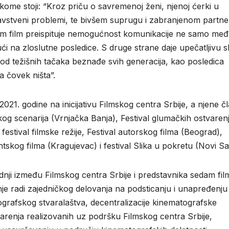
u kome stoji: “Kroz priču o savremenoj ženi, njenoj ćerki u
ravstveni problemi, te bivšem suprugu i zabranjenom partne
 film preispituje nemogućnost komunikacije ne samo me
 na zloslutne posledice. S druge strane daje upečatljivu s
 od težišnih tačaka beznađe svih generacija, kao posledica
a čovek ništa”.
 2021. godine na inicijativu Filmskog centra Srbije, a njene č
skog scenarija (Vrnjačka Banja), Festival glumačkih ostvaren
 festival filmske režije, Festival autorskog filma (Beograd),
antskog filma (Kragujevac) i festival Slika u pokretu (Novi Sa
ji između Filmskog centra Srbije i predstavnika sedam fil
aradnje radi zajedničkog delovanja na podsticanju i unapređenju
grafskog stvaralaštva, decentralizacije kinematografske
varenja realizovanih uz podršku Filmskog centra Srbije,