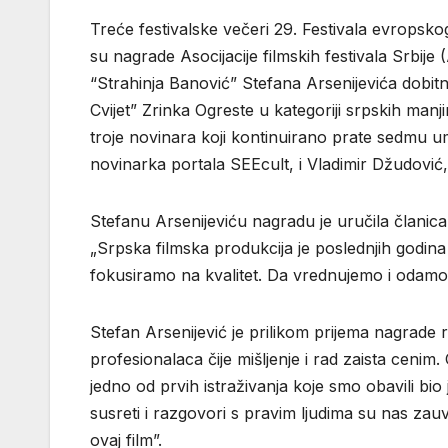
Treće festivalske večeri 29. Festivala evropskog
su nagrade Asocijacije filmskih festivala Srbije (
“Strahinja Banović” Stefana Arsenijevića dobitni
Cvijet” Zrinka Ogreste u kategoriji srpskih man
troje novinara koji kontinuirano prate sedmu ume
novinarka portala SEEcult, i Vladimir Džudović
Stefanu Arsenijeviću nagradu je uručila članica ž
„Srpska filmska produkcija je poslednjih godina 
fokusiramo na kvalitet. Da vrednujemo i odamo 
Stefan Arsenijević je prilikom prijema nagrade 
profesionalaca čije mišljenje i rad zaista cenim
jedno od prvih istraživanja koje smo obavili bio
susreti i razgovori s pravim ljudima su nas zau
ovaj film”.