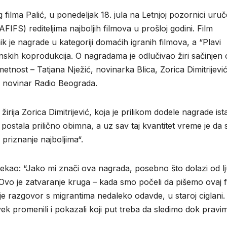
 filma Palić, u ponedeljak 18. jula na Letnjoj pozornici uru
AFIFS) rediteljima najboljih filmova u prošloj godini. Film
k je nagrade u kategoriji domaćih igranih filmova, a “Plavi
jinskih koprodukcija. O nagradama je odlučivao žiri sačinjen
tnost – Tatjana Nježić, novinarka Blica, Zorica Dimitrijević
, novinar Radio Beograda.
irija Zorica Dimitrijević, koja je prilikom dodele nagrade ist
postala prilično obimna, a uz sav taj kvantitet vreme je da 
priznanje najboljima“.
rekao: “Jako mi znači ova nagrada, posebno što dolazi od lju
. Ovo je zatvaranje kruga – kada smo počeli da pišemo ovaj f
 je razgovor s migrantima nedaleko odavde, u staroj ciglani.
vek promenili i pokazali koji put treba da sledimo dok pravi