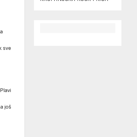
sa
k sve
Plavi
a još