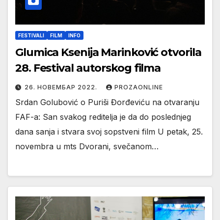
FESTIVALI
FILM
INFO
Glumica Ksenija Marinković otvorila
28. Festival autorskog filma
26. НОВЕМБАР 2022.
PROZAONLINE
Srdan Golubović o Puriši Đorđeviću na otvaranju
FAF-a: San svakog reditelja je da do poslednjeg
dana sanja i stvara svoj sopstveni film U petak, 25.
novembra u mts Dvorani, svečanom…