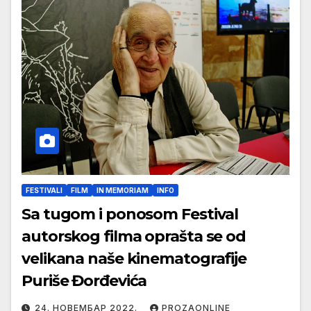
FESTIVALI
FILM
IN MEMORIAM
INFO
Sa tugom i ponosom Festival
autorskog filma oprašta se od
velikana naše kinematografije
Puriše Đorđevića
24. НОВЕМБАР 2022.
PROZAONLINE