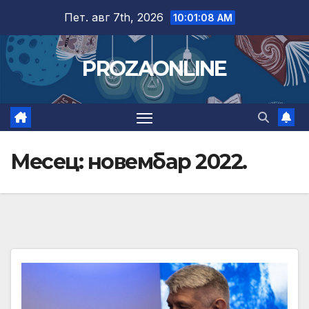
Skip
Пет. авг 7th, 2026
10:01:09 AM
to
content
PROZAONLINE
Месец:
новембар 2022.