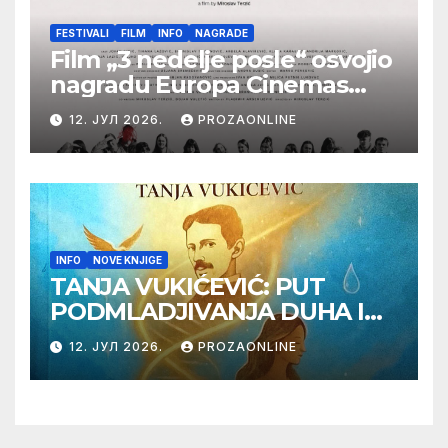
FESTIVALI
FILM
INFO
NAGRADE
Film „3 nedelje posle“ osvojio
nagradu Europa Cinemas
Label na Filmskom festivalu
12. ЈУЛ 2026.
PROZAONLINE
u Karlovim Varima
INFO
NOVE KNJIGE
TANJA VUKIĆEVIĆ: PUT
PODMLADJIVANJA DUHA I
TELA SA TESLOM
12. ЈУЛ 2026.
PROZAONLINE