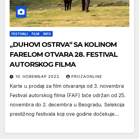
FESTIVALI
FILM
INFO
„DUHOVI OSTRVA“ SA KOLINOM
FARELOM OTVARA 28. FESTIVAL
AUTORSKOG FILMA
10. НОВЕМБАР 2022.
PROZAONLINE
Karte u prodaji za film otvaranja od 3. novembra
Festival autorskog filma (FAF) biće održan od 25.
novembra do 2. decembra u Beogradu. Selekcija
prestižnog festivala koji ove godine dočekuje…