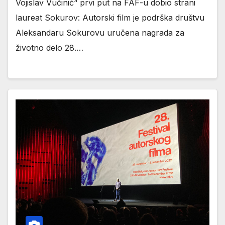
Vojislav Vučinić“ prvi put na FAF-u dobio strani
laureat Sokurov: Autorski film je podrška društvu
Aleksandaru Sokurovu uručena nagrada za
životno delo 28.…