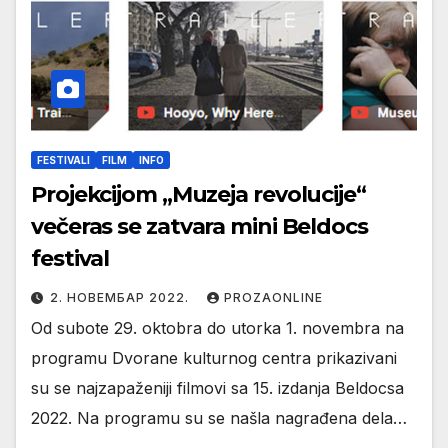
FESTIVALI
FILM
INFO
Projekcijom „Muzeja revolucije“
večeras se zatvara mini Beldocs
festival
2. НОВЕМБАР 2022.
PROZAONLINE
Od subote 29. oktobra do utorka 1. novembra na
programu Dvorane kulturnog centra prikazivani
su se najzapaženiji filmovi sa 15. izdanja Beldocsa
2022. Na programu su se našla nagrađena dela…