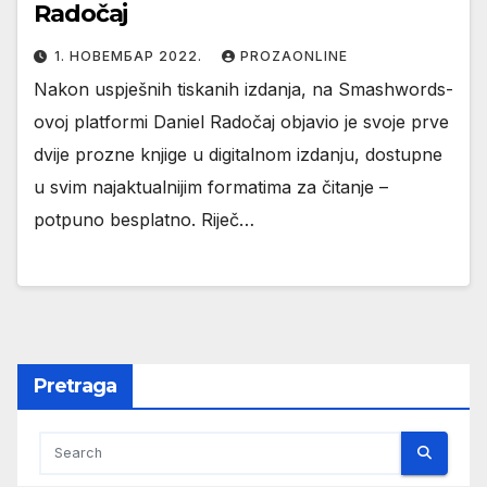
Radočaj
1. НОВЕМБАР 2022.
PROZAONLINE
Nakon uspješnih tiskanih izdanja, na Smashwords-
ovoj platformi Daniel Radočaj objavio je svoje prve
dvije prozne knjige u digitalnom izdanju, dostupne
u svim najaktualnijim formatima za čitanje –
potpuno besplatno. Riječ…
Pretraga