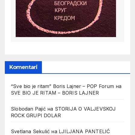
Komentari
“Sve bio je ritam” Boris Lajner – POP Forum
на
SVE BIO JE RITAM – BORIS LAJNER
Slobodan Pajić
на
STORIJA O VALJEVSKOJ
ROCK GRUPI DOLAR
Svetlana Sekulić
на
LJILJANA PANTELIĆ