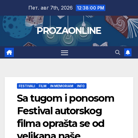
Skip
Пет. авг 7th, 2026
12:38:01 PM
to
content
PROZAONLINE
FESTIVALI
FILM
IN MEMORIAM
INFO
Sa tugom i ponosom
Festival autorskog
filma oprašta se od
velikana naše