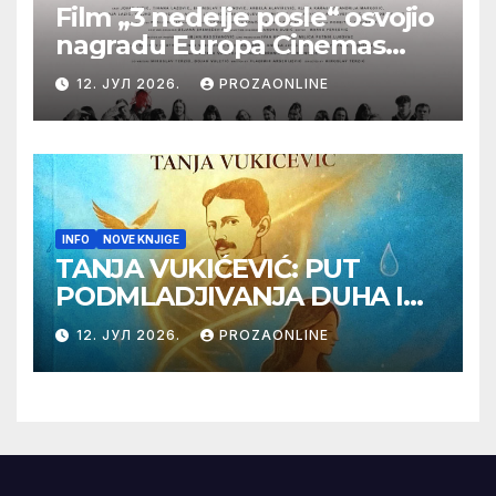
Film „3 nedelje posle“ osvojio
nagradu Europa Cinemas
Label na Filmskom festivalu
12. ЈУЛ 2026.
PROZAONLINE
u Karlovim Varima
INFO
NOVE KNJIGE
TANJA VUKIĆEVIĆ: PUT
PODMLADJIVANJA DUHA I
TELA SA TESLOM
12. ЈУЛ 2026.
PROZAONLINE