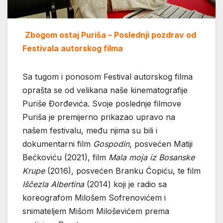
Zbogom ostaj Puriša – Poslednji pozdrav od
Festivala autorskog filma
Sa tugom i ponosom Festival autorskog filma
oprašta se od velikana naše kinematografije
Puriše Đorđevića. Svoje poslednje filmove
Puriša je premijerno prikazao upravo na
našem festivalu, među njima su bili i
dokumentarni film
Gospodin
, posvećen Matiji
Bećkoviću (2021), film
Mala moja iz Bosanske
Krupe
(2016), posvećen Branku Ćopiću, te film
Iščezla
Albertina
(2014) koji je radio sa
koreografom Milošem Sofrenovićem i
snimateljem Mišom Miloševićem prema