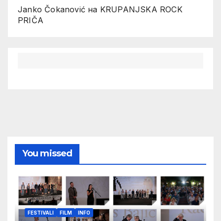
Janko Čokanović
на
KRUPANJSKA ROCK
PRIČA
You missed
FESTIVALI
FILM
INFO