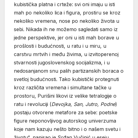
kubistička platna i crteže: svi oni imaju u isti
mah po nekoliko lica i figura, prostiru se kroz
nekoliko vremena, nose po nekoliko života u
sebi. Nikada ih ne možemo sagledati samo iz
jedne perspektive, jer oni u isti mah borave u
prošlosti i budućnosti, u ratu i u miru, u
carstvu mrtvih i među živima, u izvitoperenoj
stvarnosti jugoslovenskog socijalizma, i u
nedosanjanom snu palih partizanskih boraca o
svetloj budućnosti. Tako kubistički protegnuti
kroz različita vremena i simultane tačke u
prostoru, Purišini likovi iz velike tetralogije o
ratu i revoluciji (
Devojka, San, Jutro, Podne
)
postaju otvorene metafore za sebe: poetske
figure neponovljivog autorskog univerzuma
koje nam kazuju nešto bitno i o našem svetu i
životu“, napisao je Srđan Vučinić u eseju