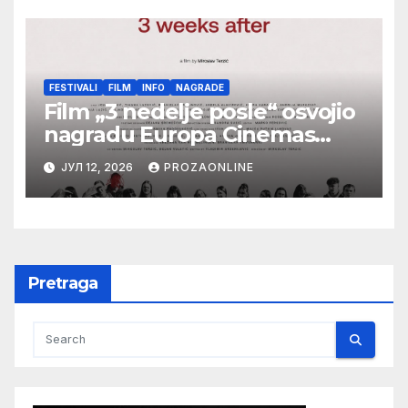
Botoš 2022. godine, samizdat)
FESTIVALI
FILM
INFO
NAGRADE
Film „3 nedelje posle“ osvojio
nagradu Europa Cinemas
Label na Filmskom festivalu u
ЈУЛ 12, 2026
PROZAONLINE
Karlovim Varima
Pretraga