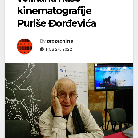
kinematografije
Puriše Đorđevića
By
prozaonline
НОВ 24, 2022