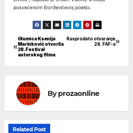
posvećenom Đorđevićevoj poetici.
Glumica Ksenija
Rasprodato otvaranje
Кретање
Marinković otvorila
28. FAF-a
28. Festival
чланка
autorskog filma
By
prozaonline
Related Post