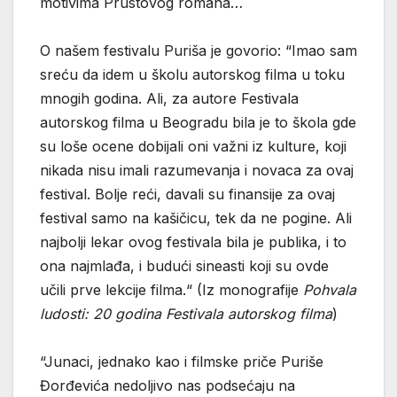
motivima Prustovog romana…
O našem festivalu Puriša je govorio: “Imao sam
sreću da idem u školu autorskog filma u toku
mnogih godina. Ali, za autore Festivala
autorskog filma u Beogradu bila je to škola gde
su loše ocene dobijali oni važni iz kulture, koji
nikada nisu imali razumevanja i novaca za ovaj
festival. Bolje reći, davali su finansije za ovaj
festival samo na kašičicu, tek da ne pogine. Ali
najbolji lekar ovog festivala bila je publika, i to
ona najmlađa, i budući sineasti koji su ovde
učili prve lekcije filma.“ (Iz monografije
Pohvala
ludosti: 20 godina Festivala autorskog filma
)
“Junaci, jednako kao i filmske priče Puriše
Đorđevića nedoljivo nas podsećaju na