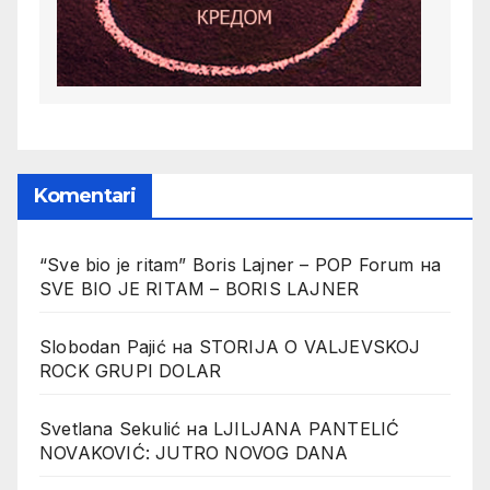
Komentari
“Sve bio je ritam” Boris Lajner – POP Forum
на
SVE BIO JE RITAM – BORIS LAJNER
Slobodan Pajić
на
STORIJA O VALJEVSKOJ
ROCK GRUPI DOLAR
Svetlana Sekulić
на
LJILJANA PANTELIĆ
NOVAKOVIĆ: JUTRO NOVOG DANA