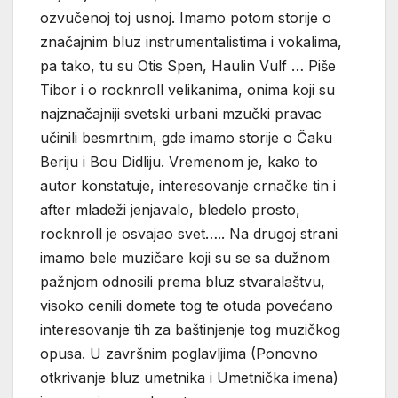
ozvučenoj toj usnoj. Imamo potom storije o
značajnim bluz instrumentalistima i vokalima,
pa tako, tu su Otis Spen, Haulin Vulf … Piše
Tibor i o rocknroll velikanima, onima koji su
najznačajniji svetski urbani mzučki pravac
učinili besmrtnim, gde imamo storije o Čaku
Beriju i Bou Didliju. Vremenom je, kako to
autor konstatuje, interesovanje crnačke tin i
after mladeži jenjavalo, bledelo prosto,
rocknroll je osvajao svet….. Na drugoj strani
imamo bele muzičare koji su se sa dužnom
pažnjom odnosili prema bluz stvaralaštvu,
visoko cenili domete tog te otuda povećano
interesovanje tih za baštinjenje tog muzičkog
opusa. U završnim poglavljima (Ponovno
otkrivanje bluz umetnika i Umetnička imena)