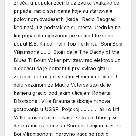
značaj u popularizaciji bluz zvuka svakako da
pripada radio stanicama koje su startovale
polovinom dvadesetih (kada i Radio Beograd
kod nas), uz podatak da su mesta urednika na
tim pripadala uglavnom poznatim bluzerima,
poput B.B. Kinga, Pajn Top Perkinsa, Soni Boja
Vilijamsona …….. Stoji i da je The Daddy of the
Blues Ti Boun Voker prvi zasvirao elektrobluz,
a dodaću da je pomenuti prvi svirao gitaru
zubima, pre negoli se Jimi Hendrix i rodio!! U
delu vezanom za Madija Votersa stoji da je
karijeru gradio pod jakim uticajem Roberta
Džonsona i Vilija Brauna te dodaje njihova
gostovanja u USSR, Poljskoj ………… ali i o Litl
Volteru usnoharmonikašu za koga Tibor piše
da je rame uz rame sa Sonijem Terijem te Soni
Boj Vilijamsonom, naravno kada se radi o