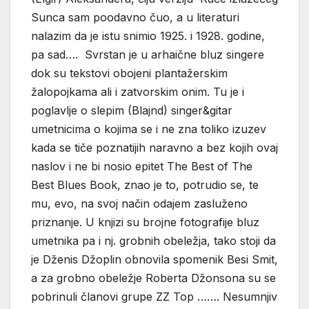
Sunca sam poodavno čuo, a u literaturi
nalazim da je istu snimio 1925. i 1928. godine,
pa sad…. Svrstan je u arhaične bluz singere
dok su tekstovi obojeni plantažerskim
žalopojkama ali i zatvorskim onim. Tu je i
poglavlje o slepim (Blajnd) singer&gitar
umetnicima o kojima se i ne zna toliko izuzev
kada se tiče poznatijih naravno a bez kojih ovaj
naslov i ne bi nosio epitet The Best of The
Best Blues Book, znao je to, potrudio se, te
mu, evo, na svoj način odajem zasluženo
priznanje. U knjizi su brojne fotografije bluz
umetnika pa i nj. grobnih obeležja, tako stoji da
je Dženis Džoplin obnovila spomenik Besi Smit,
a za grobno obeležje Roberta Džonsona su se
pobrinuli članovi grupe ZZ Top ……. Nesumnjiv