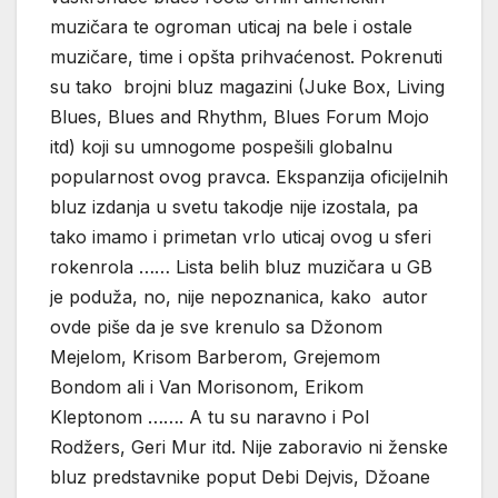
muzičara te ogroman uticaj na bele i ostale
muzičare, time i opšta prihvaćenost. Pokrenuti
su tako brojni bluz magazini (Juke Box, Living
Blues, Blues and Rhythm, Blues Forum Mojo
itd) koji su umnogome pospešili globalnu
popularnost ovog pravca. Ekspanzija oficijelnih
bluz izdanja u svetu takodje nije izostala, pa
tako imamo i primetan vrlo uticaj ovog u sferi
rokenrola …… Lista belih bluz muzičara u GB
je poduža, no, nije nepoznanica, kako autor
ovde piše da je sve krenulo sa Džonom
Mejelom, Krisom Barberom, Grejemom
Bondom ali i Van Morisonom, Erikom
Kleptonom ……. A tu su naravno i Pol
Rodžers, Geri Mur itd. Nije zaboravio ni ženske
bluz predstavnike poput Debi Dejvis, Džoane