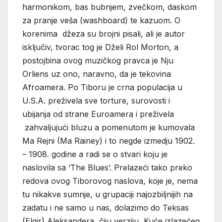
harmonikom, bas bubnjem, zvečkom, daskom
za pranje veša (washboard) te kazuom. O
korenima džeza su brojni pisali, ali je autor
isključiv, tvorac tog je Dželi Rol Morton, a
postojbina ovog muzičkog pravca je Nju
Orliens uz ono, naravno, da je tekovina
Afroamera. Po Tiboru je crna populacija u
U.S.A. preživela sve torture, surovosti i
ubijanja od strane Euroamera i preživela
zahvaljujući bluzu a pomenutom je kumovala
Ma Rejni (Ma Rainey) i to negde izmedju 1902.
– 1908. godine a radi se o stvari koju je
naslovila sa ‘The Blues’. Prelazeći tako preko
redova ovog Tiborovog naslova, koje je, nema
tu nikakve sumnje, u grupaciji najozbiljnijih na
zadatu i ne samo u nas, dolazimo do Teksas
(Elgir) Aleksandera, čiju verziju Kuće izlazećeg