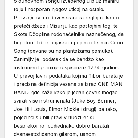
o duhovnom songu izvedenog u bluz maniru
te je i nesporan njegov uticaj na ostale.
Provlače se i redovi vezani za regtajm, kao o
preteči džeza i Misuriju kao postojbini tog, te
Skota Džoplina rodonačelnika naznačenog, da
bi potom Tibor pojasnio i pojam ili termin Coon
Song (pevane su na plantažama pamuka).
Zanimljiv je podatak da se bendžo kao
instrument pominje u spisima iz 1774. godine.
U pravoj lavini podataka kojima Tibor barata je
i precizna definicija vezana za izraz ONE MAN
BAND, gde kaže kako je jedan čovek mogao
svirati više instrumenata (Juke Boy Bonner,
Joe Hill Louis, Elmor Mickle i drugi) pa tako,
pojedinci su bili pravi virtuozi jer su
besprekorno, podjednako dobro baratali
dvanaestožičanom gitarom, usnom