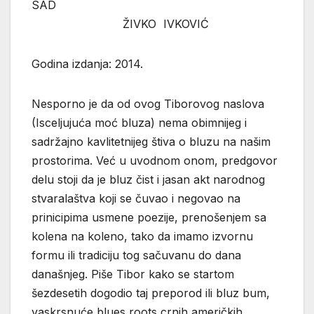
SAD
ŽIVKO IVKOVIĆ
Godina izdanja: 2014.
Nesporno je da od ovog Tiborovog naslova
(Isceljujuća moć bluza) nema obimnijeg i
sadržajno kavlitetnijeg štiva o bluzu na našim
prostorima. Već u uvodnom onom, predgovor
delu stoji da je bluz čist i jasan akt narodnog
stvaralaštva koji se čuvao i negovao na
prinicipima usmene poezije, prenošenjem sa
kolena na koleno, tako da imamo izvornu
formu ili tradiciju tog sačuvanu do dana
današnjeg. Piše Tibor kako se startom
šezdesetih dogodio taj preporod ili bluz bum,
vaskrsnuće blues roots crnih američkih