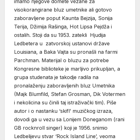
imamo njegove domete vezane za
visokorangirane bluz umetnike ali gotovo
zaboravljene poput Kaunta Bejzija, Sonija
Terija, Džimija Rašinga, Hot Lipsa Pejdža i
ostalih. Stoji da su 1953. zatekli Hjudija
Ledbetera u zatvorskoj ustanovi države
Louisiana, a Baka Vajta su pronašli na farmi
Parchman. Materijal o bluzu za potrebe
Kongresne biblioteke je marljivo prikupljan, a
grupa studenata je takodje radila na
pronalaženju zaboravljenih bluz Umetnika
(Majk Blumfild, Stefan Grosman, Dik Votermen
i nekolicina su činili taj istraživački tim). Piše
autor i o nastanku ‘skifl’ muzičkog izraza,
dovodi ga u vezu sa Lonijem Doneganom (rani
GB rocknroll singer) koji je 1956. snimio
Ledbelijevu stvar ‘Rock Island Line’, veoma