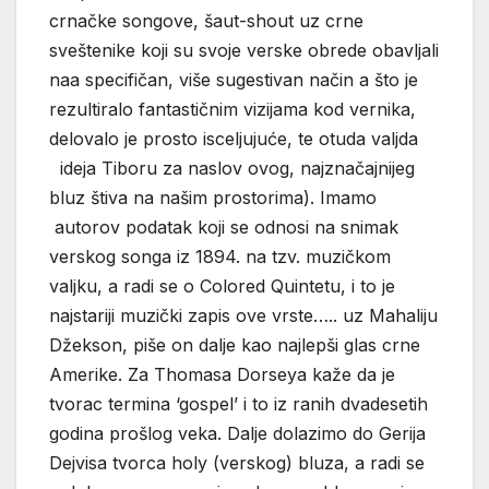
crnačke songove, šaut-shout uz crne
sveštenike koji su svoje verske obrede obavljali
naa specifičan, više sugestivan način a što je
rezultiralo fantastičnim vizijama kod vernika,
delovalo je prosto isceljujuće, te otuda valjda
ideja Tiboru za naslov ovog, najznačajnijeg
bluz štiva na našim prostorima). Imamo
autorov podatak koji se odnosi na snimak
verskog songa iz 1894. na tzv. muzičkom
valjku, a radi se o Colored Quintetu, i to je
najstariji muzički zapis ove vrste….. uz Mahaliju
Džekson, piše on dalje kao najlepši glas crne
Amerike. Za Thomasa Dorseya kaže da je
tvorac termina ‘gospel’ i to iz ranih dvadesetih
godina prošlog veka. Dalje dolazimo do Gerija
Dejvisa tvorca holy (verskog) bluza, a radi se