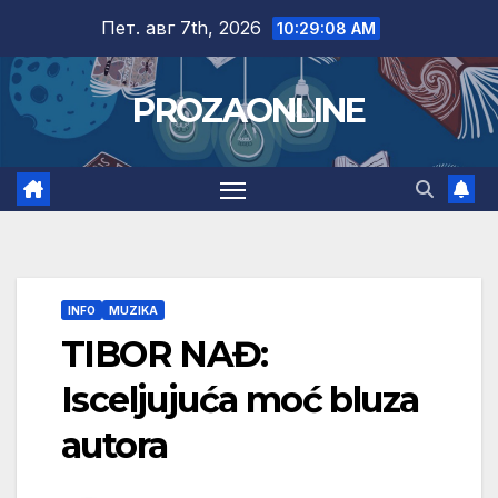
Skip
Пет. авг 7th, 2026
10:29:10 AM
to
content
PROZAONLINE
INFO
MUZIKA
TIBOR NAĐ:
Isceljujuća moć bluza
autora