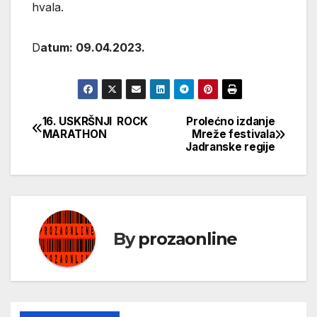
hvala.
D
atum: 09.04.2023.
16. USKRŠNJI ROCK
Prolećno izdanje
Кретање
MARATHON
Mreže festivala
Jadranske regije
чланка
By
prozaonline