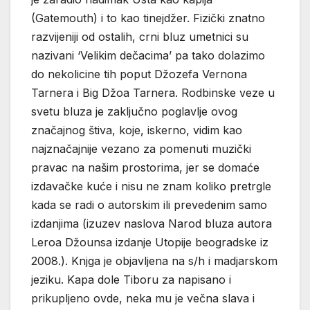
(Gatemouth) i to kao tinejdžer. Fizički znatno
razvijeniji od ostalih, crni bluz umetnici su
nazivani ‘Velikim dečacima’ pa tako dolazimo
do nekolicine tih poput Džozefa Vernona
Tarnera i Big Džoa Tarnera. Rodbinske veze u
svetu bluza je zaključno poglavlje ovog
značajnog štiva, koje, iskerno, vidim kao
najznačajnije vezano za pomenuti muzički
pravac na našim prostorima, jer se domaće
izdavačke kuće i nisu ne znam koliko pretrgle
kada se radi o autorskim ili prevedenim samo
izdanjima (izuzev naslova Narod bluza autora
Leroa Džounsa izdanje Utopije beogradske iz
2008.). Knjga je objavljena na s/h i madjarskom
jeziku. Kapa dole Tiboru za napisano i
prikupljeno ovde, neka mu je večna slava i