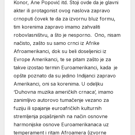
Konor, Ane Popović itd. Stoji ovde da je glavni
akter ili protagonist ovog naslova zapravo
crnoputi čovek te da za izvornu bluz formu,
tim korenima zapravo imamo zahvaliti
robovlasništvu, a što je nesporno. Ono, nisam
načisto, zašto su samo crnci iz Afrike
Afroamerikanci, dok su beli doseljenici iz
Evrope Amerikanci, te se pitam zašto je za
takve izostao termin Euroamerikanci, kada je
opšte poznato da su jedino Indijanci zapravo
Amerikanci, oni sa korenima. U odeljku
‘Duhovna muzika američkih crnaca’, imamo
zanimljivo autorovo tumačenje vezano za
fuziju ili spajanje euroafričkih kulturnih
stremljenja pojašnjenih na način osnovne
harmonijske osnove Euroamerikanaca uz
temperament i ritam Afroamera (izvorne