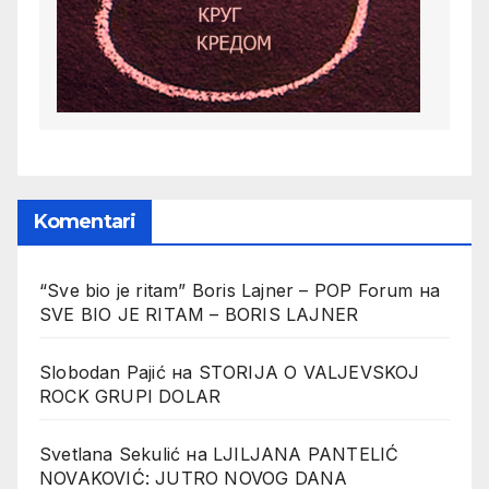
Komentari
“Sve bio je ritam” Boris Lajner – POP Forum
на
SVE BIO JE RITAM – BORIS LAJNER
Slobodan Pajić
на
STORIJA O VALJEVSKOJ
ROCK GRUPI DOLAR
Svetlana Sekulić
на
LJILJANA PANTELIĆ
NOVAKOVIĆ: JUTRO NOVOG DANA