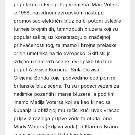
popularnu u Evropi tog vremena. Madi Voters
je 1958. na jednom evropskom nastupu
promovisao električni bluz da bi potom usledile
turneje brojnih tih, tamnoputih bluzera koji su
popularisali taj uz konstataciju o značajnoj
prihvaćenosti tog, te imamo i brojne prelaske
crnih umetnika na tlo evropsko. Skifl stil je
izdigao u sam vrh scene evropske bluzere
poput Aleksisa Kornera, Sirila Dejvisa i
Grejema Bonda koje podvodimo pod pionire
britanske bluz scene. Tu su i podaci vezani za
nadimke pozantih i manje bluzera, a pod tim
imamo Madija Votersa koji se kao klinac sa
kupanja u obližnjoj mu rečici kući uvek vraćao
prljav iz razloga prljave vode te otuda ono
Mudy Waters (Prljava voda), a Klarens Braun
je zaradio nadimak Usta kao kapija