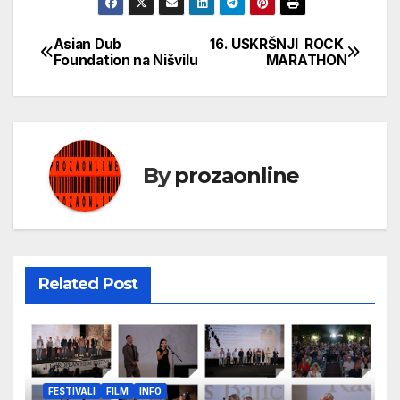
Asian Dub
16. USKRŠNJI ROCK
Кретање
Foundation na Nišvilu
MARATHON
чланка
By
prozaonline
Related Post
FESTIVALI
FILM
INFO