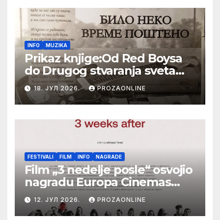
INFO
MUZIKA
Prikaz knjige:Od Red Boysa
do Drugog stvaranja sveta
(bilo neko vreme pošteno)
18. ЈУЛ 2026.
PROZAONLINE
(autor- Zlatomira Sremca,
Botoš 2022. godine,
samizdat)
FESTIVALI
FILM
INFO
NAGRADE
Film „3 nedelje posle“ osvojio
nagradu Europa Cinemas
Label na Filmskom festivalu
12. ЈУЛ 2026.
PROZAONLINE
u Karlovim Varima