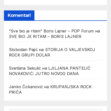
Komentari
“Sve bio je ritam” Boris Lajner – POP Forum
на
SVE BIO JE RITAM – BORIS LAJNER
Slobodan Pajić
на
STORIJA O VALJEVSKOJ
ROCK GRUPI DOLAR
Svetlana Sekulić
на
LJILJANA PANTELIĆ
NOVAKOVIĆ: JUTRO NOVOG DANA
Janko Čokanović
на
KRUPANJSKA ROCK
PRIČA