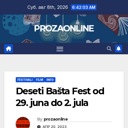
Skip
Суб. авг 8th, 2026
6:42:04 AM
to
content
PROZAONLINE
FESTIVALI
FILM
INFO
Deseti Bašta Fest od
29. juna do 2. jula
By
prozaonline
АПР 20, 2023