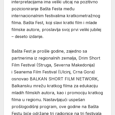
interpretacijama ima veliki uticaj na pozitivno
pozicioniranje Bašta Festa među
internacionalnim festivalima kratkometražnog
filma. Bašta Fest, koji slavi kratki film i mlade
filmske autore, proslavlja svoj prvi veliki jubilej
– deseto izdanje.
Bašta Fest je prošle godine, zajedno sa
partnerima iz regionalnih zemalja, Drim Short
Film Festival (Struga, Severna Makedonija)
i Seanema Film Festival (Ulcinj, Crna Gora)
osnovao BALKAN SHORT FILM NETWORK,
Balkansku mrežu kratkog filma za edukaciju
mladih filmskih autora, kao i promociju kratkog
filma u regionu. Nastavljajući uspešan
prošlogodišnji program, ove godine na Bašta
Festu biće održane tri radionice na tri festivala