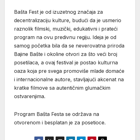
Bašta Fest je od izuzetnog značaja za
decentralizaciju kulture, budući da je usmerio
raznolik filmski, muzički, edukativni i prateći
program na ovu predivnu regiju. Ideja je od
samog početka bila da se neverovatna priroda
Bajine Bašte i okoline otvori za što veći broj
posetilaca, a ovaj festival je postao kulturna
oaza koja pre svega promoviše mlade domaće
i internacionalne autore, stavljajući akcenat na
kratke filmove sa autentičnim glumačkim
ostvarenjima.
Program Bašta Festa se održava na
otvorenom i besplatan je za posetioce.