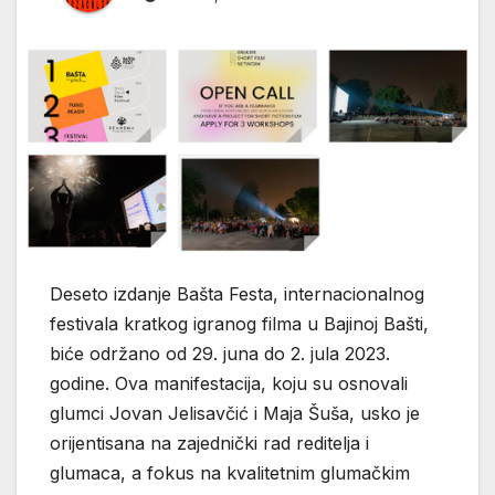
Deseto izdanje Bašta Festa, internacionalnog
festivala kratkog igranog filma u Bajinoj Bašti,
biće održano od 29. juna do 2. jula 2023.
godine. Ova manifestacija, koju su osnovali
glumci Jovan Jelisavčić i Maja Šuša, usko je
orijentisana na zajednički rad reditelja i
glumaca, a fokus na kvalitetnim glumačkim