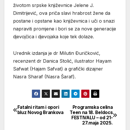
životom srpske književnice Jelene J.
Dimitrijević, ova priča slavi hrabrost žene da
postane i opstane kao književnica i uči o snazi
napraviti promjene i bori se za nove generacije
djevojčica i djevojaka koje tek dolaze.
Urednik izdanja je dr Milutin Đuričković,
recenzent dr Danica Stolić, ilustrator Hayam
Safwat (Hajam Safvat) a grafički dizajner
Nasra Sharaf (Nasra Šaraf).
Fatalni ritam i opori
Programska celina
Кретање
bluz Novog Brankova
Teen na 18. Beldocs
FESTIVALU – od 21-
чланка
27.maja 2025.