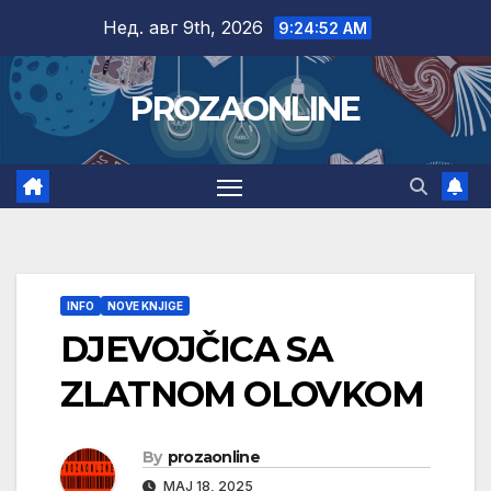
Skip
Нед. авг 9th, 2026
9:24:53 AM
to
content
PROZAONLINE
INFO
NOVE KNJIGE
DJEVOJČICA SA
ZLATNOM OLOVKOM
By
prozaonline
МАЈ 18, 2025