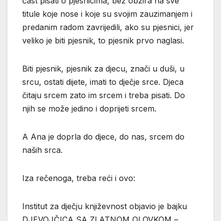
čast pisati o pjesnicima, bez obzira na sve
titule koje nose i koje su svojim zauzimanjem i
predanim radom zavrijedili, ako su pjesnici, jer
veliko je biti pjesnik, to pjesnik prvo naglasi.
Biti pjesnik, pjesnik za djecu, znači u duši, u
srcu, ostati dijete, imati to dječje srce. Djeca
čitaju srcem zato im srcem i treba pisati. Do
njih se može jedino i doprijeti srcem.
A Ana je doprla do djece, do nas, srcem do
naših srca.
Iza rečenoga, treba reći i ovo:
Institut za dječju književnost objavio je bajku
DJEVOJČICA SA ZLATNOM OLOVKOM –