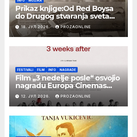
INFO
MUZIKA
Prikaz knjige:Od Red Boysa
do Drugog stvaranja sveta
(bilo neko vreme pošteno)
18. ЈУЛ 2026.
PROZAONLINE
(autor- Zlatomira Sremca,
Botoš 2022. godine,
samizdat)
FESTIVALI
FILM
INFO
NAGRADE
Film „3 nedelje posle“ osvojio
nagradu Europa Cinemas
Label na Filmskom festivalu
12. ЈУЛ 2026.
PROZAONLINE
u Karlovim Varima