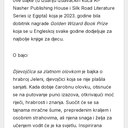
ove bajke (u izdanju izdavačkih kuća Al-
Nasher Publishing House i Silk Road Literature
Series iz Egipta) koja je 2023. godine bila
dobitnik nagrade
Golden Wizard Book Prize
koja se u Engleskoj svake godine dodjeljuje za
najbolje knjige za djecu.
O bajci
Djevojčica sa zlatnom olovkom
je bajka o
hrabroj Jeleni, djevojčici koja se nije plašila
sanjati. Kada dobije čarobnu olovku, otisnuće
se na putovanje puno izazova, otkrivajući moć
riječi, hrabrosti i znanja. Suočit će se sa
tajnama mračne šume, prepredenim kraljem i
osobnim strahovima, ali njena snaga i želja za
učenjem vodit će je ka svjetlu. Inspirirana