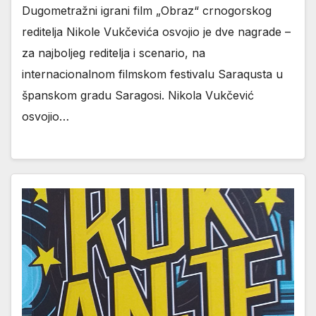
Dugometražni igrani film „Obraz“ crnogorskog
reditelja Nikole Vukčevića osvojio je dve nagrade –
za najboljeg reditelja i scenario, na
internacionalnom filmskom festivalu Saraqusta u
španskom gradu Saragosi. Nikola Vukčević
osvojio…