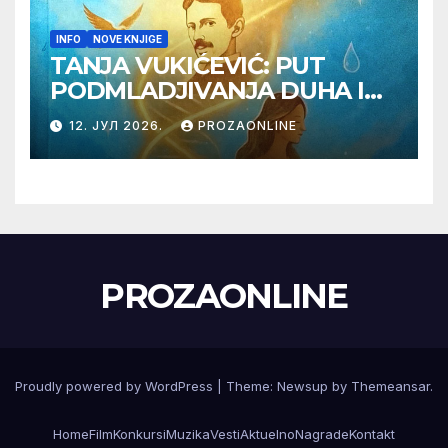
INFO
NOVE KNJIGE
TANJA VUKIĆEVIĆ: PUT
PODMLADJIVANJA DUHA I
TELA SA TESLOM
12. ЈУЛ 2026.
PROZAONLINE
PROZAONLINE
Proudly powered by WordPress
|
Theme:
Newsup
by
Themeansar
.
Home
Film
Konkursi
Muzika
Vesti
Aktuelno
Nagrade
Kontakt