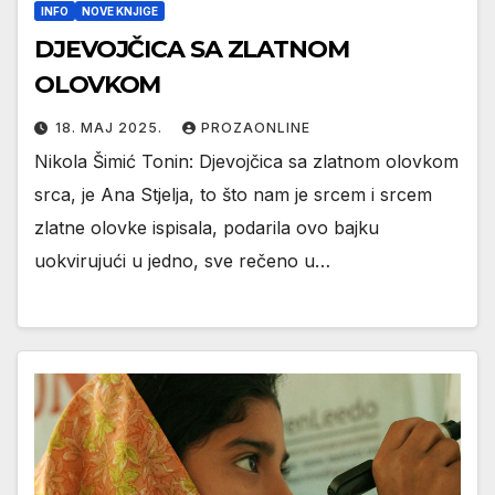
INFO
NOVE KNJIGE
DJEVOJČICA SA ZLATNOM
OLOVKOM
18. МАЈ 2025.
PROZAONLINE
Nikola Šimić Tonin: Djevojčica sa zlatnom olovkom
srca, je Ana Stjelja, to što nam je srcem i srcem
zlatne olovke ispisala, podarila ovo bajku
uokvirujući u jedno, sve rečeno u…