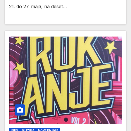
21. do 27. maja, na deset…
INFO
MUZIKA
NOVE KNJIGE