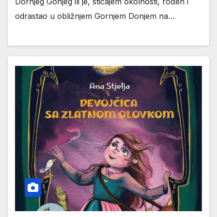
Dornjeg Gonjeg ili je, sticajem okolnosti, rođen i
odrastao u obližnjem Gornjem Donjem na…