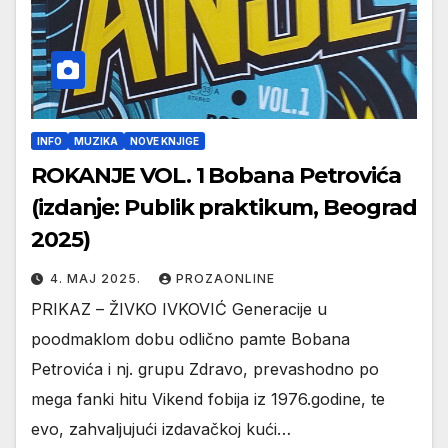
INFO
MUZIKA
NOVE KNJIGE
ROKANJE VOL. 1 Bobana Petrovića
(izdanje: Publik praktikum, Beograd
2025)
4. МАЈ 2025.
PROZAONLINE
PRIKAZ – ŽIVKO IVKOVIĆ Generacije u
poodmaklom dobu odlično pamte Bobana
Petrovića i nj. grupu Zdravo, prevashodno po
mega fanki hitu Vikend fobija iz 1976.godine, te
evo, zahvaljujući izdavačkoj kući…