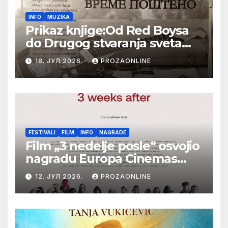
INFO
MUZIKA
Prikaz knjige:Od Red Boysa
do Drugog stvaranja sveta
(bilo neko vreme pošteno)
18. ЈУЛ 2026.
PROZAONLINE
(autor- Zlatomira Sremca,
Botoš 2022. godine,
samizdat)
FESTIVALI
FILM
INFO
NAGRADE
Film „3 nedelje posle“ osvojio
nagradu Europa Cinemas
Label na Filmskom festivalu
12. ЈУЛ 2026.
PROZAONLINE
u Karlovim Varima