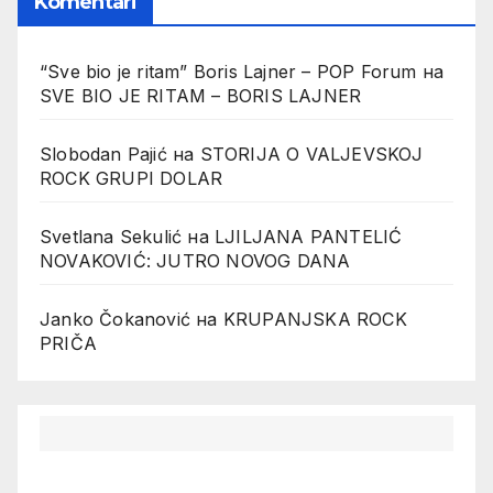
Komentari
“Sve bio je ritam” Boris Lajner – POP Forum
на
SVE BIO JE RITAM – BORIS LAJNER
Slobodan Pajić
на
STORIJA O VALJEVSKOJ
ROCK GRUPI DOLAR
Svetlana Sekulić
на
LJILJANA PANTELIĆ
NOVAKOVIĆ: JUTRO NOVOG DANA
Janko Čokanović
на
KRUPANJSKA ROCK
PRIČA