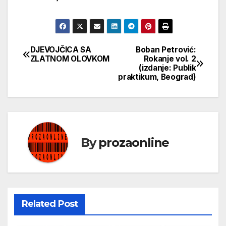
DJEVOJČICA SA
Boban Petrović:
Кретање
ZLATNOM OLOVKOM
Rokanje vol. 2
(izdanje: Publik
чланка
praktikum, Beograd)
By
prozaonline
Related Post