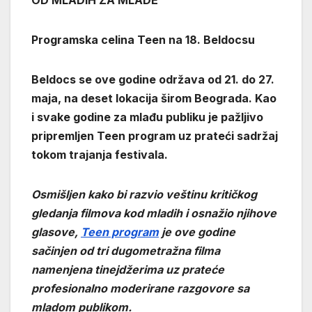
OD MLADIH ZA MLADE
Programska celina Teen na 18. Beldocsu
Beldocs se ove godine održava od 21. do 27.
maja, na deset lokacija širom Beograda. Kao
i svake godine za mlađu publiku je pažljivo
pripremljen Teen program uz prateći sadržaj
tokom trajanja festivala.
Osmišljen kako bi razvio veštinu kritičkog
gledanja filmova kod mladih i osnažio njihove
glasove,
Teen program
je ove godine
sačinjen od tri dugometražna filma
namenjena tinejdžerima uz prateće
profesionalno moderirane razgovore sa
mladom publikom.