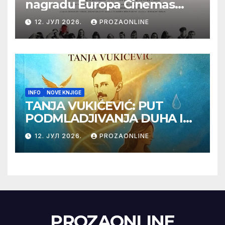
nagradu Europa Cinemas
Label na Filmskom festivalu
12. ЈУЛ 2026.
PROZAONLINE
u Karlovim Varima
INFO
NOVE KNJIGE
TANJA VUKIĆEVIĆ: PUT
PODMLADJIVANJA DUHA I
TELA SA TESLOM
12. ЈУЛ 2026.
PROZAONLINE
PROZAONLINE