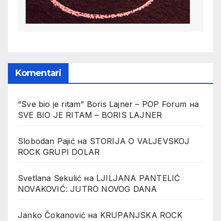
Komentari
“Sve bio je ritam” Boris Lajner – POP Forum
на
SVE BIO JE RITAM – BORIS LAJNER
Slobodan Pajić
на
STORIJA O VALJEVSKOJ
ROCK GRUPI DOLAR
Svetlana Sekulić
на
LJILJANA PANTELIĆ
NOVAKOVIĆ: JUTRO NOVOG DANA
Janko Čokanović
на
KRUPANJSKA ROCK