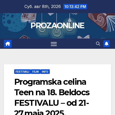
Skip
Суб. авг 8th, 2026
10:13:43 PM
to
content
PROZAONLINE
FESTIVALI
FILM
INFO
Programska celina
Teen na 18. Beldocs
FESTIVALU – od 21-
27.maja 2025.