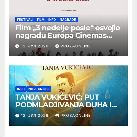
FESTIVALI
FILM
INFO
NAGRADE
Film „3 nedelje posle“ osvojio
nagradu Europa Cinemas
Label na Filmskom festivalu
12. ЈУЛ 2026.
PROZAONLINE
u Karlovim Varima
INFO
NOVE KNJIGE
TANJA VUKIĆEVIĆ: PUT
PODMLADJIVANJA DUHA I
TELA SA TESLOM
12. ЈУЛ 2026.
PROZAONLINE