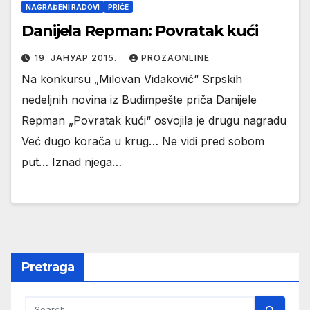
NAGRAĐENI RADOVI
PRIČE
Danijela Repman: Povratak kući
19. ЈАНУАР 2015.
PROZAONLINE
Na konkursu „Milovan Vidaković“ Srpskih
nedeljnih novina iz Budimpešte priča Danijele
Repman „Povratak kući“ osvojila je drugu nagradu
Već dugo korača u krug… Ne vidi pred sobom
put… Iznad njega…
Pretraga