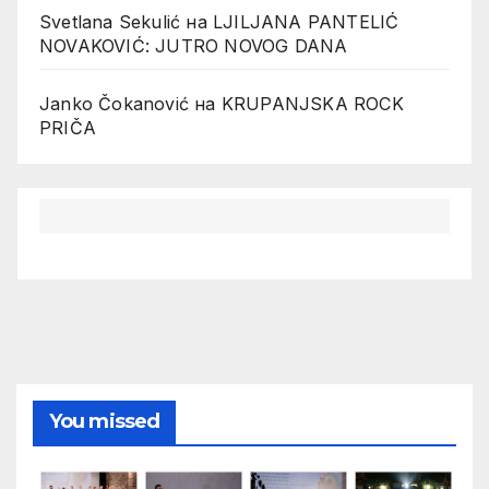
Svetlana Sekulić
на
LJILJANA PANTELIĆ
NOVAKOVIĆ: JUTRO NOVOG DANA
Janko Čokanović
на
KRUPANJSKA ROCK
PRIČA
You missed