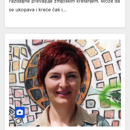
razdaljine prevaljuje zmijolikim kretanjem. Može da
se ukopava i kreće čak i…