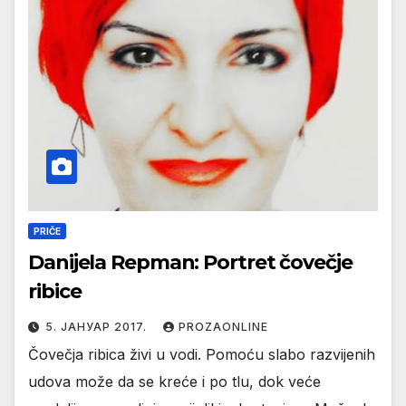
PRIČE
Danijela Repman: Portret čovečje
ribice
5. ЈАНУАР 2017.
PROZAONLINE
Čovečja ribica živi u vodi. Pomoću slabo razvijenih
udova može da se kreće i po tlu, dok veće