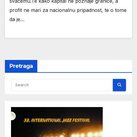
svačemu.Te kako kapital ne poznaje granice, a
profit ne mari za nacionalnu pripadnost, te o tome
da je…
Pretraga