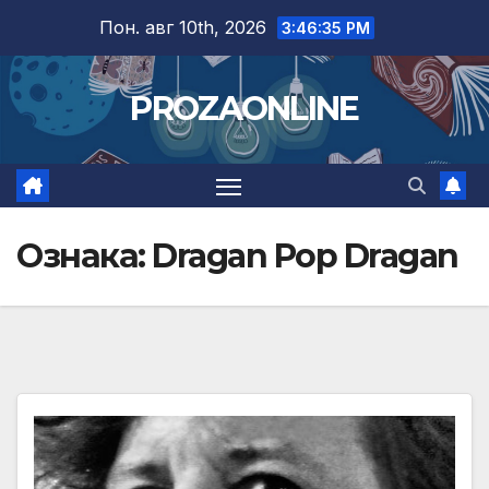
Skip
Пон. авг 10th, 2026
3:46:36 PM
to
content
PROZAONLINE
Ознака:
Dragan Pop Dragan