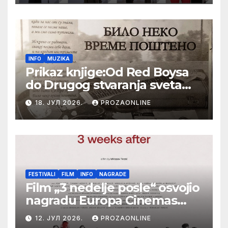
Festival evropskog filma Palić
INFO
MUZIKA
Prikaz knjige:Od Red Boysa
do Drugog stvaranja sveta
(bilo neko vreme pošteno)
18. ЈУЛ 2026.
PROZAONLINE
(autor- Zlatomira Sremca,
Botoš 2022. godine,
samizdat)
FESTIVALI
FILM
INFO
NAGRADE
Film „3 nedelje posle“ osvojio
nagradu Europa Cinemas
Label na Filmskom festivalu
12. ЈУЛ 2026.
PROZAONLINE
u Karlovim Varima