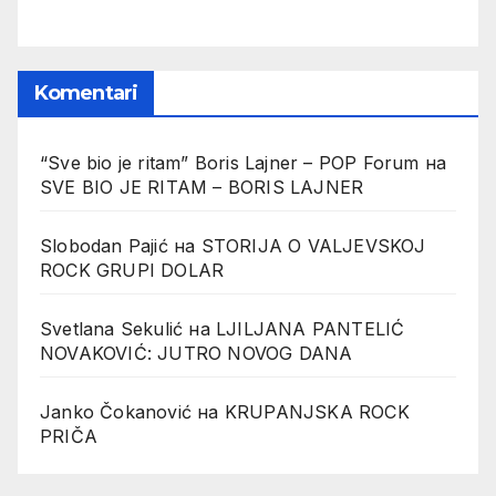
Komentari
“Sve bio je ritam” Boris Lajner – POP Forum
на
SVE BIO JE RITAM – BORIS LAJNER
Slobodan Pajić
на
STORIJA O VALJEVSKOJ
ROCK GRUPI DOLAR
Svetlana Sekulić
на
LJILJANA PANTELIĆ
NOVAKOVIĆ: JUTRO NOVOG DANA
Janko Čokanović
на
KRUPANJSKA ROCK
PRIČA