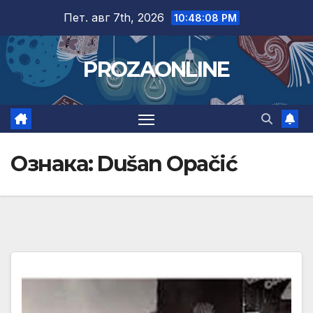
Skip
Пет. авг 7th, 2026
10:48:09 PM
to
content
PROZAONLINE
Ознака:
Dušan Opačić