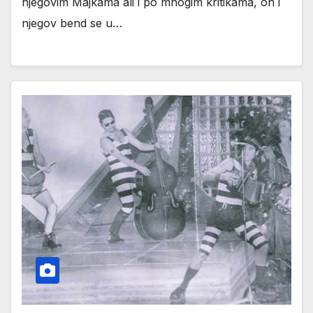
njegovim Majkama ali i po mnogim kritikama, on i
njegov bend se u…