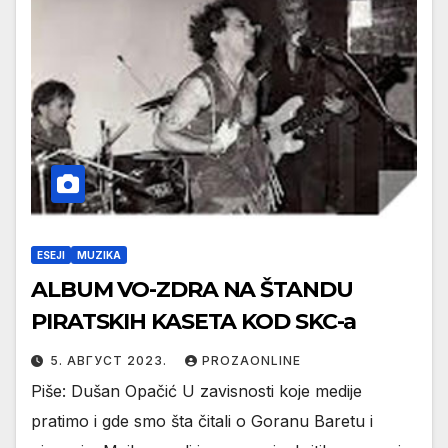
ESEJI
MUZIKA
ALBUM VO-ZDRA NA ŠTANDU
PIRATSKIH KASETA KOD SKC-a
5. АВГУСТ 2023.
PROZAONLINE
Piše: Dušan Opačić U zavisnosti koje medije
pratimo i gde smo šta čitali o Goranu Baretu i