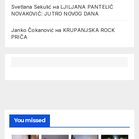
Svetlana Sekulić
на
LJILJANA PANTELIĆ
NOVAKOVIĆ: JUTRO NOVOG DANA
Janko Čokanović
на
KRUPANJSKA ROCK
PRIČA
You missed