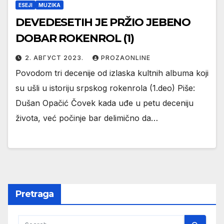
ESEJI
MUZIKA
DEVEDESETIH JE PRŽIO JEBENO
DOBAR ROKENROL (1)
2. АВГУСТ 2023.
PROZAONLINE
Povodom tri decenije od izlaska kultnih albuma koji
su ušli u istoriju srpskog rokenrola (1.deo) Piše:
Dušan Opačić Čovek kada uđe u petu deceniju
života, već počinje bar delimično da…
Pretraga