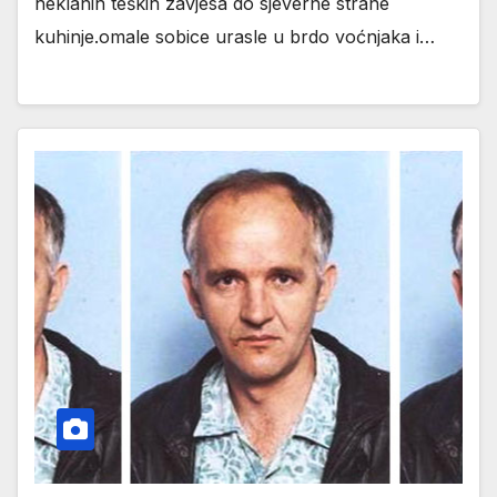
heklanih teških zavjesa do sjeverne strane
kuhinje.omale sobice urasle u brdo voćnjaka i…