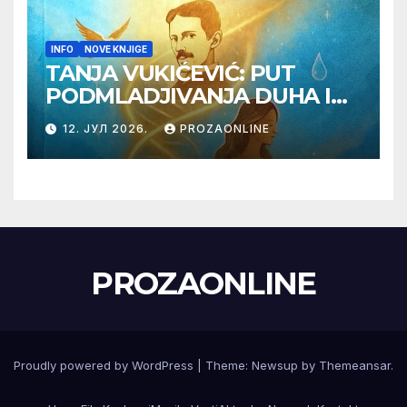
INFO
NOVE KNJIGE
TANJA VUKIĆEVIĆ: PUT
PODMLADJIVANJA DUHA I
TELA SA TESLOM
12. ЈУЛ 2026.
PROZAONLINE
PROZAONLINE
Proudly powered by WordPress
|
Theme:
Newsup
by
Themeansar
.