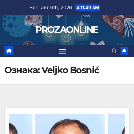
Skip
Чет. авг 6th, 2026
4:11:50 AM
to
content
PROZAONLINE
Ознака:
Veljko Bosnić