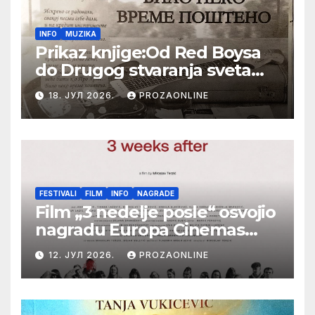
INFO
MUZIKA
Prikaz knjige:Od Red Boysa
do Drugog stvaranja sveta
(bilo neko vreme pošteno)
18. ЈУЛ 2026.
PROZAONLINE
(autor- Zlatomira Sremca,
Botoš 2022. godine,
samizdat)
FESTIVALI
FILM
INFO
NAGRADE
Film „3 nedelje posle“ osvojio
nagradu Europa Cinemas
Label na Filmskom festivalu
12. ЈУЛ 2026.
PROZAONLINE
u Karlovim Varima