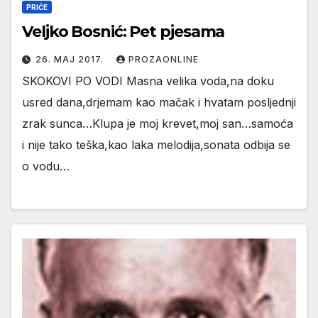
PRIČE
Veljko Bosnić: Pet pjesama
26. МАЈ 2017.
PROZAONLINE
SKOKOVI PO VODI Masna velika voda,na doku
usred dana,drjemam kao mačak i hvatam posljednji
zrak sunca…Klupa je moj krevet,moj san…samoća
i nije tako teška,kao laka melodija,sonata odbija se
o vodu…