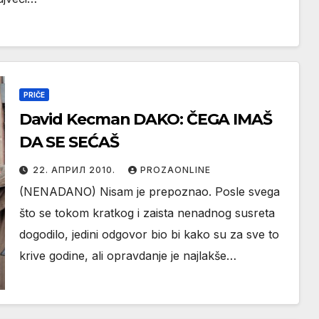
PRIČE
David Kecman DAKO: ČEGA IMAŠ
DA SE SEĆAŠ
22. АПРИЛ 2010.
PROZAONLINE
(NENADANO) Nisam je prepoznao. Posle svega
što se tokom kratkog i zaista nenadnog susreta
dogodilo, jedini odgovor bio bi kako su za sve to
krive godine, ali opravdanje je najlakše…