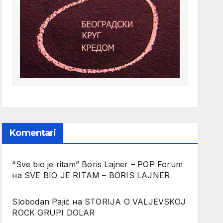
Komentari
“Sve bio je ritam” Boris Lajner – POP Forum
на
SVE BIO JE RITAM – BORIS LAJNER
Slobodan Pajić
на
STORIJA O VALJEVSKOJ
ROCK GRUPI DOLAR