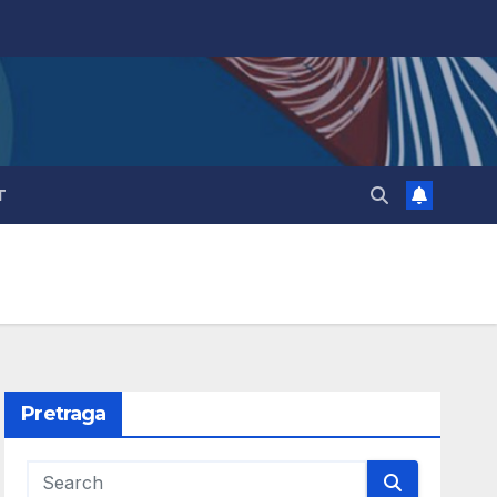
T
Pretraga