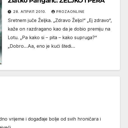
Zlatko Pangarić: ŽELJKO I PERA
28. АПРИЛ 2010.
PROZAONLINE
Sretnem juče Željka. „Zdravo Željo!“ „Ej zdravo“,
kaže on razdragano kao da je dobio premiju na
Lotu. „Pa kako si – pita – kako supruga?“
„Dobro…Aa, eno je kući štedi…
edno vrijeme i događaje bolje od svih hroničara i
ajveći…