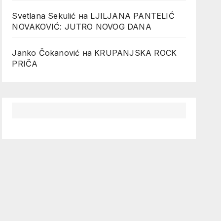
Svetlana Sekulić
на
LJILJANA PANTELIĆ
NOVAKOVIĆ: JUTRO NOVOG DANA
Janko Čokanović
на
KRUPANJSKA ROCK
PRIČA