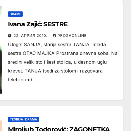
DRAME
Ivana Zajić: SESTRE
22. АПРИЛ 2010.
PROZAONLINE
Uloge: SANJA, starija sestra TANJA, mlađa
sestra OTAC MAJKA Prostrana dnevna soba. Na
sredini veliki sto i šest stolica, u desnom uglu
krevet. TANJA (sedi za stolom i razgovara
telefonom)…
TEORIJA I DRAMA
Miroljub Todorović: ZAGONETKA