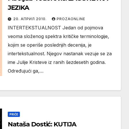
JEZIKA
20. АПРИЛ 2010.
PROZAONLINE
INTERTEKSTUALNOST Jedan od pojmova
veoma složenog spektra kritičke terminologije,
kojim se operiše poslednjih decenija, je
intertekstualnost. Njegov nastanak vezuje se za
ime Julije Kristeve iz ranih šezdesetih godina.
Određujući ga,…
PRIČE
Nataša Dostić: KUTIJA