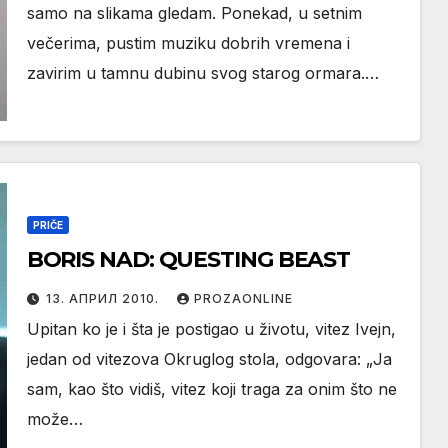
samo na slikama gledam. Ponekad, u setnim
večerima, pustim muziku dobrih vremena i
zavirim u tamnu dubinu svog starog ormara.…
PRIČE
BORIS NAD: QUESTING BEAST
13. АПРИЛ 2010.
PROZAONLINE
Upitan ko je i šta je postigao u životu, vitez Ivejn,
jedan od vitezova Okruglog stola, odgovara: „Ja
sam, kao što vidiš, vitez koji traga za onim što ne
može…