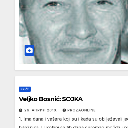
PRIČE
Veljko Bosnić: SOJKA
26. АПРИЛ 2010.
PROZAONLINE
1. Ima dana i vašara koji su i kada su obilježavali j
bilježnika. U kotlini se tih dana spremao možda i n