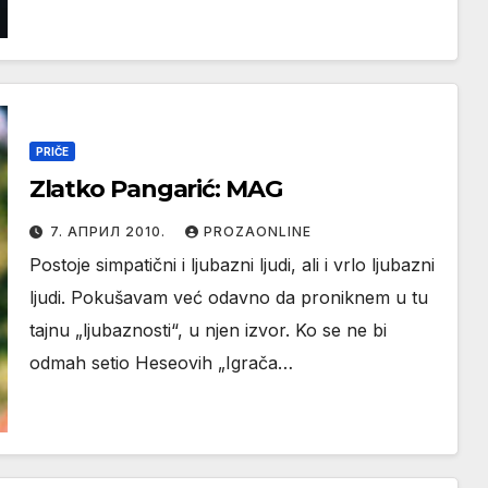
PRIČE
Zlatko Pangarić: MAG
7. АПРИЛ 2010.
PROZAONLINE
Postoje simpatični i ljubazni ljudi, ali i vrlo ljubazni
ljudi. Pokušavam već odavno da proniknem u tu
tajnu „ljubaznosti“, u njen izvor. Ko se ne bi
odmah setio Heseovih „Igrača…