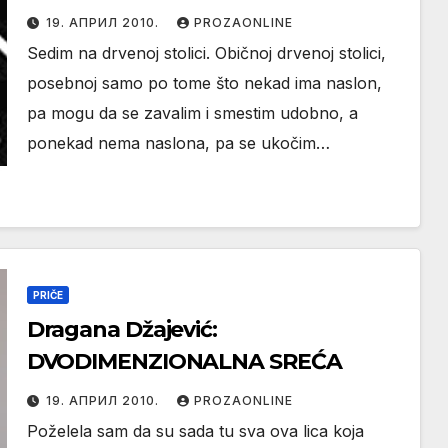
19. АПРИЛ 2010.
PROZAONLINE
Sedim na drvenoj stolici. Običnoj drvenoj stolici,
posebnoj samo po tome što nekad ima naslon,
pa mogu da se zavalim i smestim udobno, a
ponekad nema naslona, pa se ukočim…
PRIČE
Dragana Džajević:
DVODIMENZIONALNA SREĆA
19. АПРИЛ 2010.
PROZAONLINE
Poželela sam da su sada tu sva ova lica koja