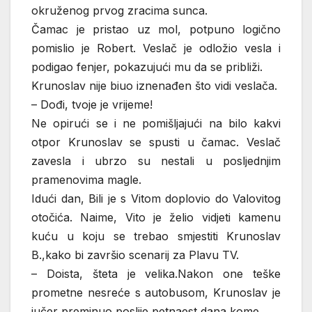
okruženog prvog zracima sunca.
Čamac je pristao uz mol, potpuno logično
pomislio je Robert. Veslač je odložio vesla i
podigao fenjer, pokazujući mu da se približi.
Krunoslav nije biuo iznenađen što vidi veslača.
– Dođi, tvoje je vrijeme!
Ne opirući se i ne pomišljajući na bilo kakvi
otpor Krunoslav se spusti u čamac. Veslač
zavesla i ubrzo su nestali u posljednjim
pramenovima magle.
Idući dan, Bili je s Vitom doplovio do Valovitog
otočića. Naime, Vito je želio vidjeti kamenu
kuću u koju se trebao smjestiti Krunoslav
B.,kako bi završio scenarij za Plavu TV.
– Doista, šteta je velika.Nakon one teške
prometne nesreće s autobusom, Krunoslav je
jučer preminuo poslije petnaest dana kome.