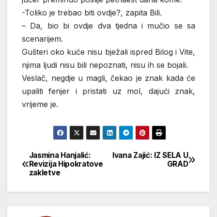
-Toliko je trebao biti ovdje?, zapita Bili.
– Da, bio bi ovdje dva tjedna i mučio se sa
scenarijem.
Gušteri oko kuće nisu bježali ispred Bilog i Vite,
njima ljudi nisu bili nepoznati, nisu ih se bojali.
Veslač, negdje u magli, čekao je znak kada će
upaliti fenjer i pristati uz mol, dajući znak,
vrijeme je.
Jasmina Hanjalić:
Ivana Zajić: IZ SELA U
Кретање
Revizija Hipokratove
GRAD
zakletve
чланка