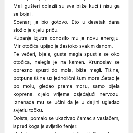
Mali gušteri dolazili su sve bliže kući i nisu ga
se bojali.
Scenarij je bio gotovo. Eto u desetak dana
složio je cijelu priču.
Kupanje izjutra donosilo mu je novu energiju.
Mir otočića upijao je žestoko svakim danom.
Te večeri, bijela, gusta magla spustila se oko
otočića, nalegla je na kamen. Krunoslav se
oprezno spusti do mola, bliže magli. Tišina,
potpuna tišina uz jednolični šum mora..Šetao je
po molu, gledao prema moru, samo bijela
koprena, cijelo vrijeme osjećajući nervozu.
Iznenada mu se učini da je u daljini ugledao
svjetlu točku.
Doista, pomalo se ukazivao čamac s veslačem,
ispred koga je svijetlio fenjer.