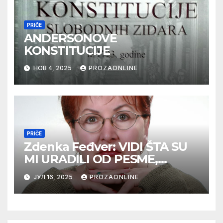
PRIČE
ANDERSONOVE
KONSTITUCIJE
НОВ 4, 2025
PROZAONLINE
PRIČE
Zdenka Feđver: VIDI ŠTA SU
MI URADILI OD PESME,
MAMA*
ЈУЛ 16, 2025
PROZAONLINE