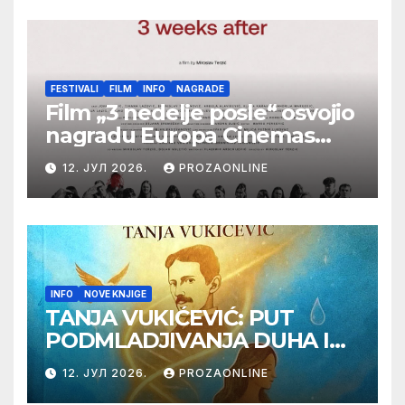
samizdat)
FESTIVALI
FILM
INFO
NAGRADE
Film „3 nedelje posle“ osvojio
nagradu Europa Cinemas
Label na Filmskom festivalu
12. ЈУЛ 2026.
PROZAONLINE
u Karlovim Varima
INFO
NOVE KNJIGE
TANJA VUKIĆEVIĆ: PUT
PODMLADJIVANJA DUHA I
TELA SA TESLOM
12. ЈУЛ 2026.
PROZAONLINE