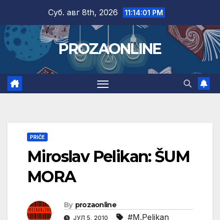
Skip
Суб. авг 8th, 2026
11:14:02 PM
to
content
PROZAONLINE
PRIČE
Miroslav Pelikan: ŠUM
MORA
By
prozaonline
#M.Pelikan
ЈУЛ 5, 2010