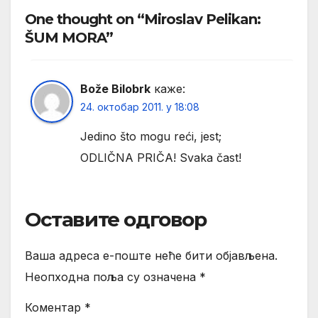
One thought on “Miroslav Pelikan:
ŠUM MORA”
Bože Bilobrk
каже:
24. октобар 2011. у 18:08
Jedino što mogu reći, jest;
ODLIČNA PRIČA! Svaka čast!
Оставите одговор
Ваша адреса е-поште неће бити објављена.
Неопходна поља су означена
*
Коментар
*