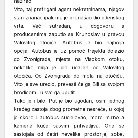
nazirao.
Vito, taj prefrigani agent nekretninama, njegov
stari znanac ipak mu je pronašao dio edenskog
vrta. Već sutradan, u dogovoru s
producentima zaputio se Krunoslav u pravcu
Valovitog otočića. Autobus je bio najbolja
opcija. Autobus je uz pomoć trajekta dolazio
do Zvonigrada, mjesta na Visokom otoku,
nekoliko milja je bio udaljen od Valovitog
otočića. Od Zvonigrada do mola na otočiću,
Vito je sve uredio, prevesti će ga Bili sa svojom
brodicom i u sve ga uputiti.
Tako je i bilo. Put je bio ugodan, osim jednog
kraćeg zastoja zbog prometne nesreće, u kojoj
je skoro i autobus sudjelovao, more mirno a
kamena kuća sasvim prihvatljiva. Ona se
sastojala od četiri nevelike prostorije, sobe,