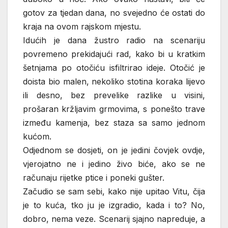
gotov za tjedan dana, no svejedno će ostati do
kraja na ovom rajskom mjestu.
Idućih je dana žustro radio na scenariju
povremeno prekidajući rad, kako bi u kratkim
šetnjama po otočiću isfiltrirao ideje. Otočić je
doista bio malen, nekoliko stotina koraka lijevo
ili desno, bez prevelike razlike u visini,
prošaran kržljavim grmovima, s ponešto trave
između kamenja, bez staza sa samo jednom
kućom.
Odjednom se dosjeti, on je jedini čovjek ovdje,
vjerojatno ne i jedino živo biće, ako se ne
računaju rijetke ptice i poneki gušter.
Začudio se sam sebi, kako nije upitao Vitu, čija
je to kuća, tko ju je izgradio, kada i to? No,
dobro, nema veze. Scenarij sjajno napreduje, a