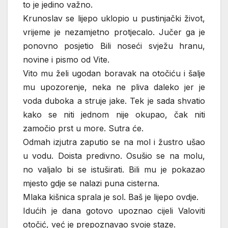
to je jedino važno.
Krunoslav se lijepo uklopio u pustinjački život,
vrijeme je nezamjetno protjecalo. Jučer ga je
ponovno posjetio Bili noseći svježu hranu,
novine i pismo od Vite.
Vito mu želi ugodan boravak na otočiću i šalje
mu upozorenje, neka ne pliva daleko jer je
voda duboka a struje jake. Tek je sada shvatio
kako se niti jednom nije okupao, čak niti
zamočio prst u more. Sutra će.
Odmah izjutra zaputio se na mol i žustro ušao
u vodu. Doista predivno. Osušio se na molu,
no valjalo bi se istuširati. Bili mu je pokazao
mjesto gdje se nalazi puna cisterna.
Mlaka kišnica sprala je sol. Baš je lijepo ovdje.
Idućih je dana gotovo upoznao cijeli Valoviti
otočić, već je prepoznavao svoje staze.