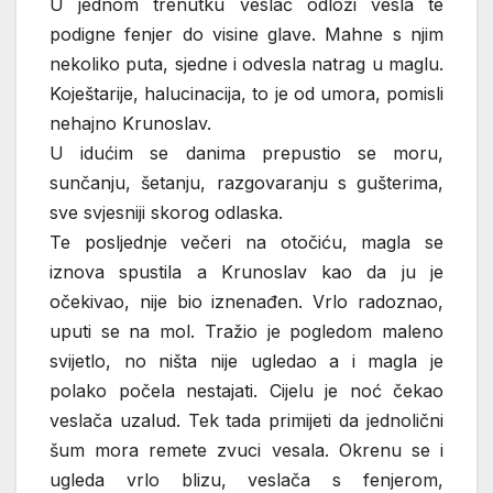
U jednom trenutku veslač odloži vesla te
podigne fenjer do visine glave. Mahne s njim
nekoliko puta, sjedne i odvesla natrag u maglu.
Koještarije, halucinacija, to je od umora, pomisli
nehajno Krunoslav.
U idućim se danima prepustio se moru,
sunčanju, šetanju, razgovaranju s gušterima,
sve svjesniji skorog odlaska.
Te posljednje večeri na otočiću, magla se
iznova spustila a Krunoslav kao da ju je
očekivao, nije bio iznenađen. Vrlo radoznao,
uputi se na mol. Tražio je pogledom maleno
svijetlo, no ništa nije ugledao a i magla je
polako počela nestajati. Cijelu je noć čekao
veslača uzalud. Tek tada primijeti da jednolični
šum mora remete zvuci vesala. Okrenu se i
ugleda vrlo blizu, veslača s fenjerom,