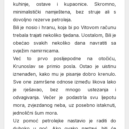
kuhinje, ostave i kupaonice. Skromno,
minimalistički namještena, bez struje ali s
dovoljno rezerve petroleja.
Bili je nosio i hranu, koja bi po Vitovom računu
trebala trajati nekoliko tjedana. Uostalom, Bili je
obećao svakih nekoliko dana navratiti sa
svježim namirnicama.
Već to prvo poslijepodne na otočiću,
Krunoslav se primio posla. Ostao je uistinu
iznenađen, kako mu je pisanje dobro krenulo.
Sve one zamršene odnose između likova lako
je rješavao, bez mnogo ustezanja i
odvagivanja. Večer je podastrla svu ljepotu
mora, zvjezdanog neba, uz posebno istaknuti,
jednolični šum mora.
Uz pomoć petrolejke nastavio je raditi do
duboko u noć. Ako ovako nastavi, biti će