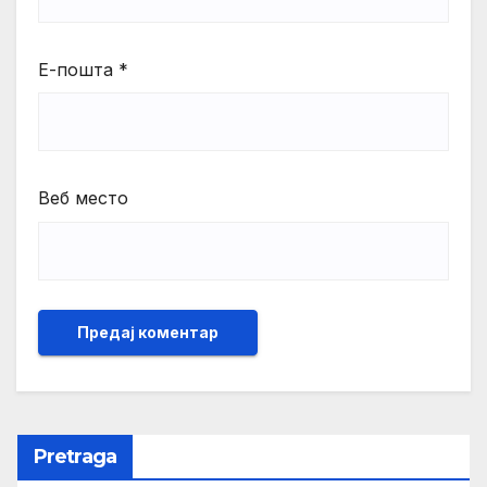
Е-пошта
*
Веб место
Pretraga