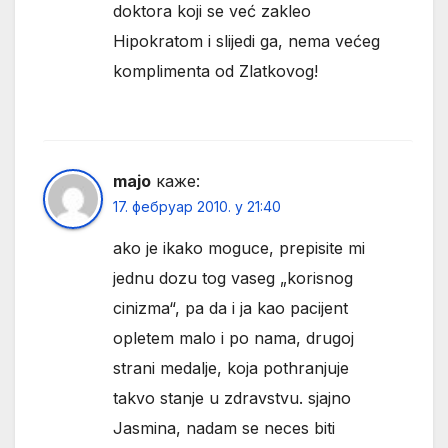
doktora koji se već zakleo
Hipokratom i slijedi ga, nema većeg
komplimenta od Zlatkovog!
majo
каже:
17. фебруар 2010. у 21:40
ako je ikako moguce, prepisite mi
jednu dozu tog vaseg „korisnog
cinizma“, pa da i ja kao pacijent
opletem malo i po nama, drugoj
strani medalje, koja pothranjuje
takvo stanje u zdravstvu. sjajno
Jasmina, nadam se neces biti