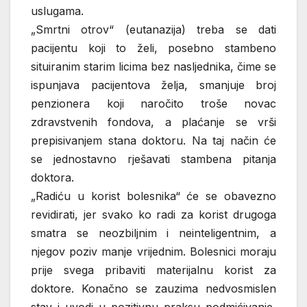
uslugama.
„Smrtni otrov“ (eutanazija) treba se dati
pacijentu koji to želi, posebno stambeno
situiranim starim licima bez nasljednika, čime se
ispunjava pacijentova želja, smanjuje broj
penzionera koji naročito troše novac
zdravstvenih fondova, a plaćanje se vrši
prepisivanjem stana doktoru. Na taj način će
se jednostavno rješavati stambena pitanja
doktora.
„Radiću u korist bolesnika“ će se obavezno
revidirati, jer svako ko radi za korist drugoga
smatra se neozbiljnim i neinteligentnim, a
njegov poziv manje vrijednim. Bolesnici moraju
prije svega pribaviti materijalnu korist za
doktore. Konačno se zauzima nedvosmislen