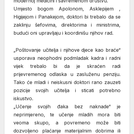
modernoj medicini i savremenom društvu.
Umjesto bogom Apolonom, Asklepijem ,
Higijejom i Panakejom, doktori bi trebalo da se
zaklinju šefovima, direktorima i ministrima,
budući oni upravljaju i koordinišu njihov rad.
„Poštovanje učitelja i njihove djece kao braće“
usporava neophodni podmladak kadra i radni
vijek trebalo bi da je skraćen radi
prijevremenog odlaska u zasluženu penziju.
Tako će mladi i neiskusni doktori rano zauzeti
pozicije svojih učitelja i sticati potrebno
iskustvo.
„Učenje svojih đaka bez naknade“ je
neprimjereno, te učenje mladih mora biti
veoma skupo, a povremeno može biti
dozvoljeno plaćanje materijalnim dobrima ili