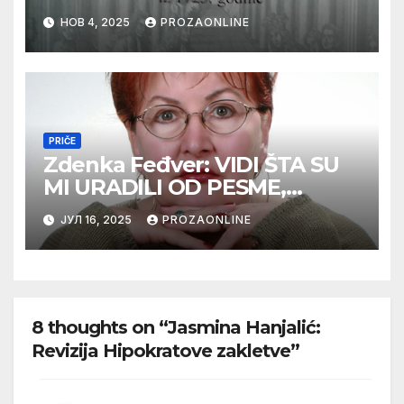
НОВ 4, 2025
PROZAONLINE
PRIČE
Zdenka Feđver: VIDI ŠTA SU
MI URADILI OD PESME,
MAMA*
ЈУЛ 16, 2025
PROZAONLINE
8 thoughts on “Jasmina Hanjalić:
Revizija Hipokratove zakletve”