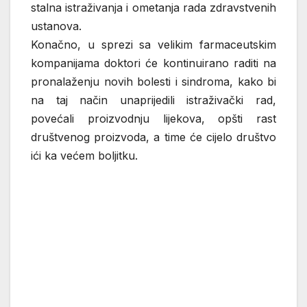
stalna istraživanja i ometanja rada zdravstvenih
ustanova.
Konačno, u sprezi sa velikim farmaceutskim
kompanijama doktori će kontinuirano raditi na
pronalaženju novih bolesti i sindroma, kako bi
na taj način unaprijedili istraživački rad,
povećali proizvodnju lijekova, opšti rast
društvenog proizvoda, a time će cijelo društvo
ići ka većem boljitku.