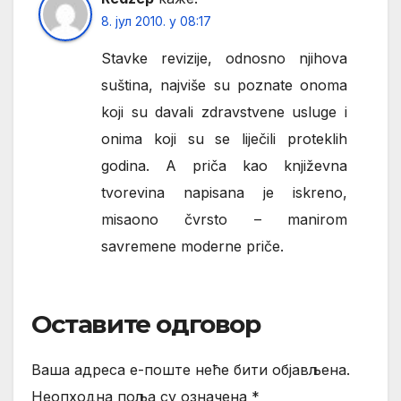
8. јул 2010. у 08:17
Stavke revizije, odnosno njihova
suština, najviše su poznate onoma
koji su davali zdravstvene usluge i
onima koji su se liječili proteklih
godina. A priča kao književna
tvorevina napisana je iskreno,
misaono čvrsto – manirom
savremene moderne priče.
Оставите одговор
Ваша адреса е-поште неће бити објављена.
Неопходна поља су означена
*