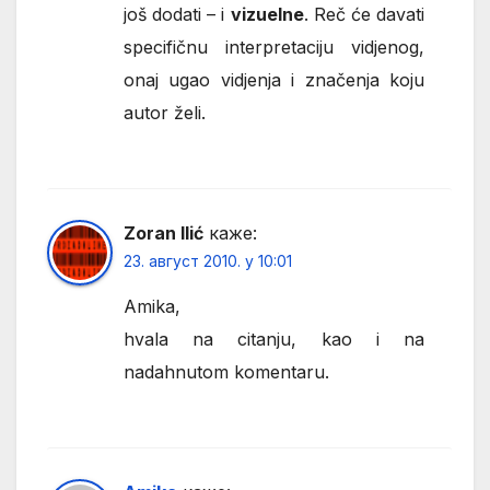
još dodati – i
vizuelne
. Reč će davati
specifičnu interpretaciju vidjenog,
onaj ugao vidjenja i značenja koju
autor želi.
Zoran Ilić
каже:
23. август 2010. у 10:01
Amika,
hvala na citanju, kao i na
nadahnutom komentaru.