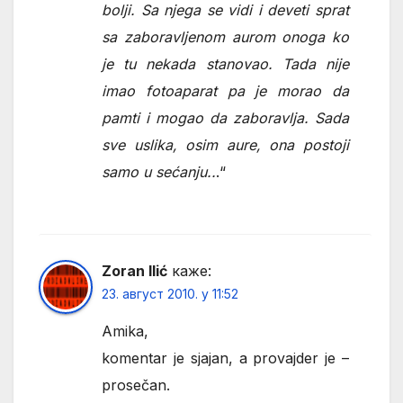
bolji. Sa njega se vidi i deveti sprat
sa zaboravljenom aurom onoga ko
je tu nekada stanovao. Tada nije
imao fotoaparat pa je morao da
pamti i mogao da zaboravlja. Sada
sve uslika, osim aure, ona postoji
samo u sećanju..
.“
Zoran Ilić
каже:
23. август 2010. у 11:52
Amika,
komentar je sjajan, a provajder je –
prosečan.