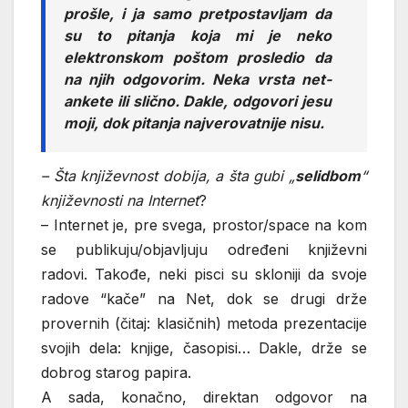
prošle, i ja samo pretpostavljam da
su to pitanja koja mi je neko
elektronskom poštom prosledio da
na njih odgovorim. Neka vrsta net-
ankete ili slično. Dakle, odgovori jesu
moji, dok pitanja najverovatnije nisu.
– Šta književnost dobija, a šta gubi „
selidbom
“
književnosti na Internet
?
– Internet je, pre svega, prostor/space na kom
se publikuju/objavljuju određeni književni
radovi. Takođe, neki pisci su skloniji da svoje
radove “kače” na Net, dok se drugi drže
provernih (čitaj: klasičnih) metoda prezentacije
svojih dela: knjige, časopisi… Dakle, drže se
dobrog starog papira.
A sada, konačno, direktan odgovor na