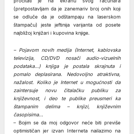
pročitati je na ekranu svog računara
(pretpostavljam da je zanemariv broj onih koji
se odluče da je odštampaju na laserskom
štampaču) jeste jeftinija varijanta od posete
najbližoj knjižari i kupovina knjige.
– Pojavom novih medija (Internet, kablovska
televizija, CD/DVD nosači audio-vizuelnih
podataka…) knjiga je postala skrajnuta i
pomalo deplasirana. Nedovoljno atraktivna,
nažalost. Koliko je Internet u mogućnosti da
zaintersuje novu čitalačku publiku za
književnost, i deo te publike preusmeri ka
štampanim delima – knjizi, književnim
časopisima
…
– Bojim se da moj odgovor neće biti previše
optimističan jer izvan Interneta nailazimo na