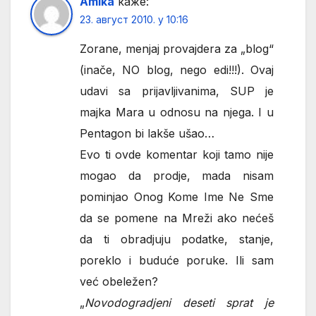
Amika
каже:
23. август 2010. у 10:16
Zorane, menjaj provajdera za „blog“
(inače, NO blog, nego edi!!!). Ovaj
udavi sa prijavljivanima, SUP je
majka Mara u odnosu na njega. I u
Pentagon bi lakše ušao…
Evo ti ovde komentar koji tamo nije
mogao da prodje, mada nisam
pominjao Onog Kome Ime Ne Sme
da se pomene na Mreži ako nećeš
da ti obradjuju podatke, stanje,
poreklo i buduće poruke. Ili sam
već obeležen?
„
Novodogradjeni deseti sprat je