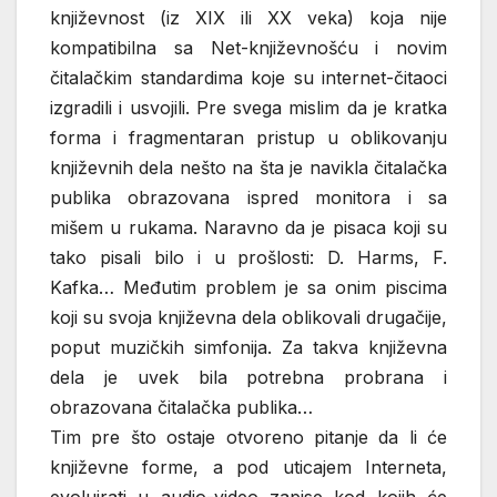
književnost (iz XIX ili XX veka) koja nije
kompatibilna sa Net-književnošću i novim
čitalačkim standardima koje su internet-čitaoci
izgradili i usvojili. Pre svega mislim da je kratka
forma i fragmentaran pristup u oblikovanju
književnih dela nešto na šta je navikla čitalačka
publika obrazovana ispred monitora i sa
mišem u rukama. Naravno da je pisaca koji su
tako pisali bilo i u prošlosti: D. Harms, F.
Kafka… Međutim problem je sa onim piscima
koji su svoja književna dela oblikovali drugačije,
poput muzičkih simfonija. Za takva književna
dela je uvek bila potrebna probrana i
obrazovana čitalačka publika…
Tim pre što ostaje otvoreno pitanje da li će
književne forme, a pod uticajem Interneta,