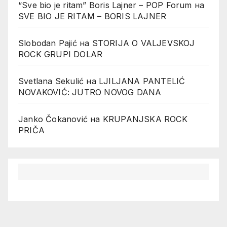
“Sve bio je ritam” Boris Lajner – POP Forum
на
SVE BIO JE RITAM – BORIS LAJNER
Slobodan Pajić
на
STORIJA O VALJEVSKOJ
ROCK GRUPI DOLAR
Svetlana Sekulić
на
LJILJANA PANTELIĆ
NOVAKOVIĆ: JUTRO NOVOG DANA
Janko Čokanović
на
KRUPANJSKA ROCK
PRIČA