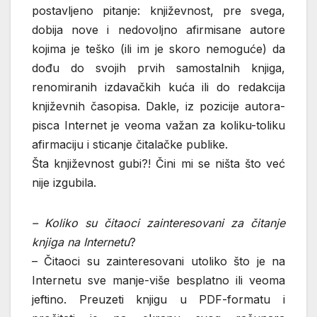
postavljeno pitanje: književnost, pre svega,
dobija nove i nedovoljno afirmisane autore
kojima je teško (ili im je skoro nemoguće) da
dođu do svojih prvih samostalnih knjiga,
renomiranih izdavačkih kuća ili do redakcija
književnih časopisa. Dakle, iz pozicije autora-
pisca Internet je veoma važan za koliku-toliku
afirmaciju i sticanje čitalačke publike.
Šta književnost gubi?! Čini mi se ništa što već
nije izgubila.
– Koliko su čitaoci zainteresovani za čitanje
knjiga na Internetu
?
– Čitaoci su zainteresovani utoliko što je na
Internetu sve manje-više besplatno ili veoma
jeftino. Preuzeti knjigu u PDF-formatu i