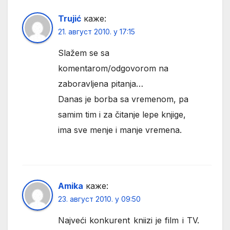
Trujić
каже:
21. август 2010. у 17:15
Slažem se sa
komentarom/odgovorom na
zaboravljena pitanja…
Danas je borba sa vremenom, pa
samim tim i za čitanje lepe knjige,
ima sve menje i manje vremena.
Amika
каже:
23. август 2010. у 09:50
Najveći konkurent kniizi je film i TV.