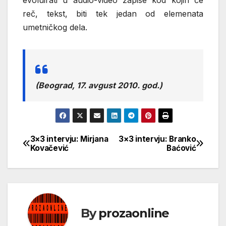
evoluirati u audio-video zapise kod kojih će
reč, tekst, biti tek jedan od elemenata
umetničkog dela.
(Beograd, 17. avgust 2010. god.)
3×3 intervju: Mirjana
3×3 intervju: Branko
Кретање
Kovačević
Baćović
чланка
By
prozaonline