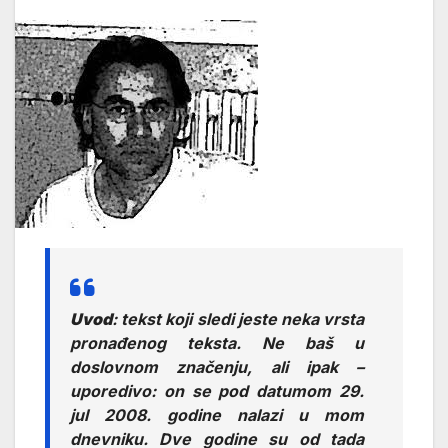
Uvod
: tekst koji sledi jeste neka vrsta
pronađenog teksta. Ne baš u
doslovnom značenju, ali ipak –
uporedivo: on se pod datumom 29.
jul 2008. godine nalazi u mom
dnevniku. Dve godine su od tada