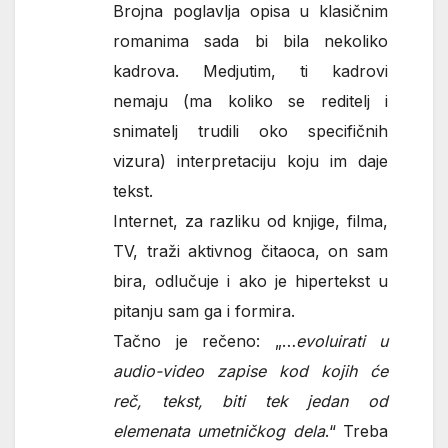
Brojna poglavlja opisa u klasičnim
romanima sada bi bila nekoliko
kadrova. Medjutim, ti kadrovi
nemaju (ma koliko se reditelj i
snimatelj trudili oko specifičnih
vizura) interpretaciju koju im daje
tekst.
Internet, za razliku od knjige, filma,
TV, traži aktivnog čitaoca, on sam
bira, odlučuje i ako je hipertekst u
pitanju sam ga i formira.
Tačno je rečeno: „…
evoluirati u
audio-video zapise kod kojih će
reč, tekst, biti tek jedan od
elemenata umetničkog dela
.“ Treba