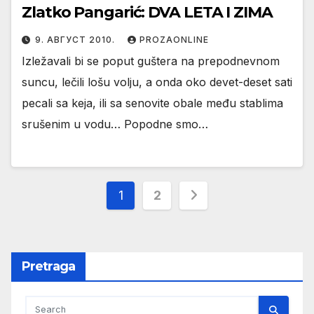
Zlatko Pangarić: DVA LETA I ZIMA
9. АВГУСТ 2010.
PROZAONLINE
Izležavali bi se poput guštera na prepodnevnom
suncu, lečili lošu volju, a onda oko devet-deset sati
pecali sa keja, ili sa senovite obale među stablima
srušenim u vodu… Popodne smo…
Пагинација
1
2
чланака
Pretraga