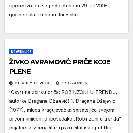
uporedivo: on se pod datumom 29. jul 2008.
godine nalazi u mom dnevniku.…
NOVE KNJIGE
ŽIVKO AVRAMOVIĆ: PRIČE KOJE
PLENE
21. АВГУСТ 2010.
PROZAONLINE
(Osvrt na zbirku priča: ROBINZONI U TRENDU,
autorke Dragane Džajević) 1. Dragana Džajević
(1977), mlada kragujevačka spisateljica svojom
prvom knjigom pripovedaka „Robinzoni u trendu“,
prijatno je iznenadila srpsku čitalačku publiku…