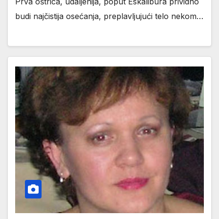
Prva oštrica, udaljenija, poput Eskalibura prividno
budi najčistija osećanja, preplavljujući telo nekom…