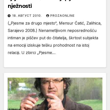
nježnosti
18. АВГУСТ 2010.
PROZAONLINE
(„Pjesme za drugo mjesto“, Mensur Ćatić, Zalihica,
Sarajevo 2008.) Nenametljivom neposrednošću
intiman je piščev put do čitatelja, škrtost subjekta
na emociji iziskuje tešku prohodnost na istoj
relaciji. U zbirci „Pjesme…