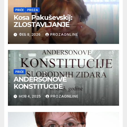
PRIČE
PROZA
Kosa Pakuševskij:
ZLOSTAVLJANJE
ФЕБ 8, 2026
PROZAONLINE
PRIČE
ANDERSONOVE
KONSTITUCIJE
НОВ 4, 2025
PROZAONLINE