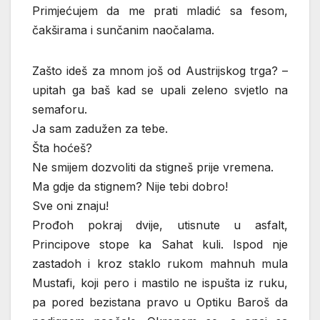
Primjećujem da me prati mladić sa fesom,
čakširama i sunčanim naočalama.
Zašto ideš za mnom još od Austrijskog trga? –
upitah ga baš kad se upali zeleno svjetlo na
semaforu.
Ja sam zadužen za tebe.
Šta hoćeš?
Ne smijem dozvoliti da stigneš prije vremena.
Ma gdje da stignem? Nije tebi dobro!
Sve oni znaju!
Prođoh pokraj dvije, utisnute u asfalt,
Principove stope ka Sahat kuli. Ispod nje
zastadoh i kroz staklo rukom mahnuh mula
Mustafi, koji pero i mastilo ne ispušta iz ruku,
pa pored bezistana pravo u Optiku Baroš da