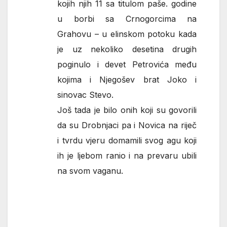
kojih njih 11 sa titulom paše. godine
u borbi sa Crnogorcima na
Grahovu – u elinskom potoku kada
je uz nekoliko desetina drugih
poginulo i devet Petrovića među
kojima i Njegošev brat Joko i
sinovac Stevo.
Još tada je bilo onih koji su govorili
da su Drobnjaci pa i Novica na riječ
i tvrdu vjeru domamili svog agu koji
ih je ljebom ranio i na prevaru ubili
na svom vaganu.