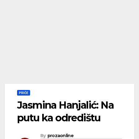
PRIČE
Jasmina Hanjalić: Na
putu ka odredištu
By
prozaonline