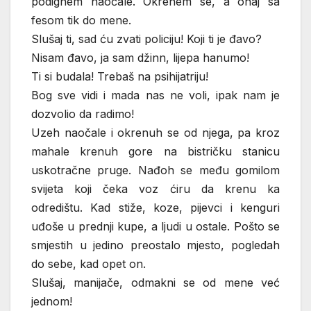
podignem naočale. Okrenem se, a onaj sa
fesom tik do mene.
Slušaj ti, sad ću zvati policiju! Koji ti je đavo?
Nisam đavo, ja sam džinn, lijepa hanumo!
Ti si budala! Trebaš na psihijatriju!
Bog sve vidi i mada nas ne voli, ipak nam je
dozvolio da radimo!
Uzeh naočale i okrenuh se od njega, pa kroz
mahale krenuh gore na bistričku stanicu
uskotračne pruge. Nađoh se među gomilom
svijeta koji čeka voz ćiru da krenu ka
odredištu. Kad stiže, koze, pijevci i kenguri
uđoše u prednji kupe, a ljudi u ostale. Pošto se
smjestih u jedino preostalo mjesto, pogledah
do sebe, kad opet on.
Slušaj, manijače, odmakni se od mene već
jednom!