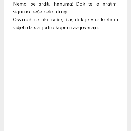
Nemoj se srditi, hanuma! Dok te ja pratim,
sigurno neće neko drugi!
Osvrnuh se oko sebe, baš dok je voz kretao i
vidjeh da svi ljudi u kupeu razgovaraju.