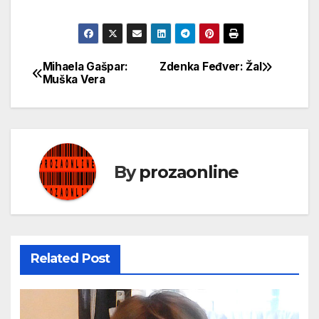
Mihaela Gašpar:
Zdenka Feđver: Žal
Кретање
Muška Vera
чланка
By
prozaonline
Related Post