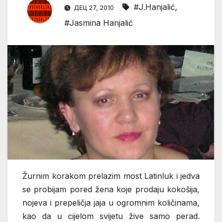
#J.Hanjalić
,
ДЕЦ 27, 2010
#Jasmina Hanjalić
Žurnim korakom prelazim most Latinluk i jedva
se probijam pored žena koje prodaju kokošija,
nojeva i prepeličja jaja u ogromnim količinama,
kao da u cijelom svijetu žive samo perad.