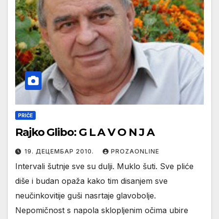
PRIČE
Rajko Glibo: G L A V O N J A
19. ДЕЦЕМБАР 2010.
PROZAONLINE
Intervali šutnje sve su dulji. Muklo šuti. Sve pliće
diše i budan opaža kako tim disanjem sve
neučinkovitije guši nasrtaje glavobolje.
Nepomičnost s napola sklopljenim očima ubire