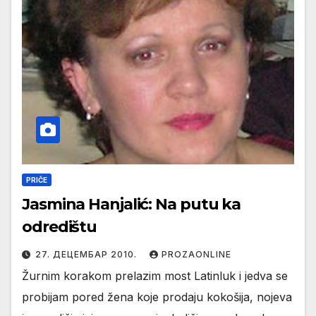
PRIČE
Jasmina Hanjalić: Na putu ka
odredištu
27. ДЕЦЕМБАР 2010.
PROZAONLINE
Žurnim korakom prelazim most Latinluk i jedva se
probijam pored žena koje prodaju kokošija, nojeva