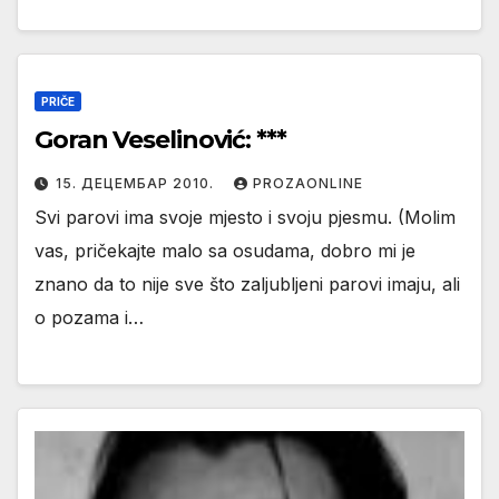
PRIČE
Goran Veselinović: ***
15. ДЕЦЕМБАР 2010.
PROZAONLINE
Svi parovi ima svoje mjesto i svoju pjesmu. (Molim
vas, pričekajte malo sa osudama, dobro mi je
znano da to nije sve što zaljubljeni parovi imaju, ali
o pozama i…