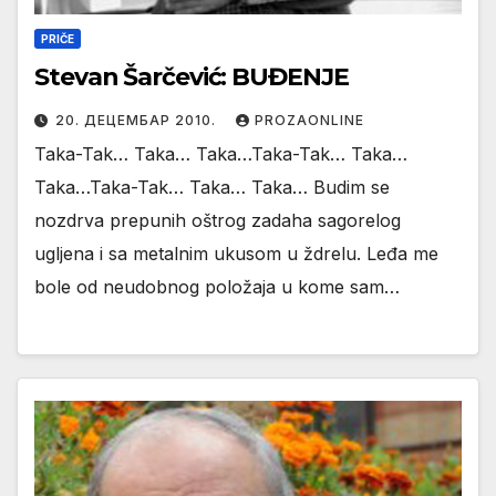
PRIČE
Stevan Šarčević: BUĐENJE
20. ДЕЦЕМБАР 2010.
PROZAONLINE
Taka-Tak… Taka… Taka…Taka-Tak… Taka…
Taka…Taka-Tak… Taka… Taka… Budim se
nozdrva prepunih oštrog zadaha sagorelog
ugljena i sa metalnim ukusom u ždrelu. Leđa me
bole od neudobnog položaja u kome sam…