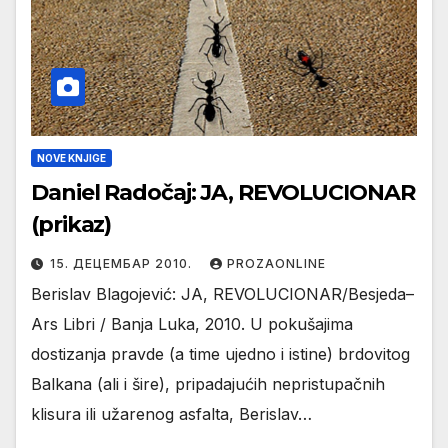
NOVE KNJIGE
Daniel Radočaj: JA, REVOLUCIONAR
(prikaz)
15. ДЕЦЕМБАР 2010.
PROZAONLINE
Berislav Blagojević: JA, REVOLUCIONAR/Besjeda–
Ars Libri / Banja Luka, 2010. U pokušajima
dostizanja pravde (a time ujedno i istine) brdovitog
Balkana (ali i šire), pripadajućih nepristupačnih
klisura ili užarenog asfalta, Berislav…