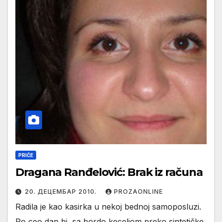
PRIČE
Dragana Ranđelović: Brak iz računa
20. ДЕЦЕМБАР 2010.
PROZAONLINE
Radila je kao kasirka u nekoj bednoj samoposluzi.
Po ceo dan bi, sa bordo keceljom preko sintetičke