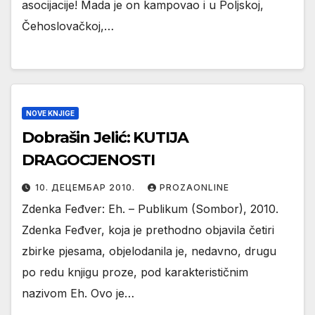
asocijacije! Mada je on kampovao i u Poljskoj,
Čehoslovačkoj,…
NOVE KNJIGE
Dobrašin Jelić: KUTIJA
DRAGOCJENOSTI
10. ДЕЦЕМБАР 2010.
PROZAONLINE
Zdenka Feđver: Eh. – Publikum (Sombor), 2010.
Zdenka Feđver, koja je prethodno objavila četiri
zbirke pjesama, objelodanila je, nedavno, drugu
po redu knjigu proze, pod karakterističnim
nazivom Eh. Ovo je…