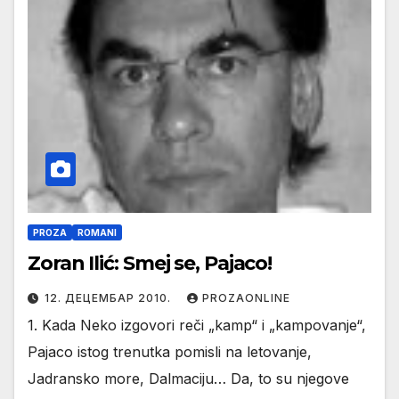
PROZA
ROMANI
Zoran Ilić: Smej se, Pajaco!
12. ДЕЦЕМБАР 2010.
PROZAONLINE
1. Kada Neko izgovori reči „kamp“ i „kampovanje“,
Pajaco istog trenutka pomisli na letovanje,
Jadransko more, Dalmaciju… Da, to su njegove