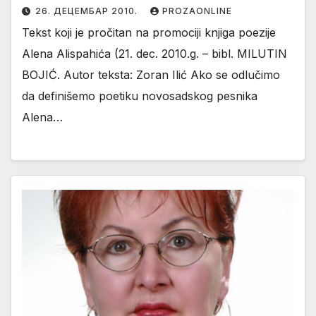
26. ДЕЦЕМБАР 2010.
PROZAONLINE
Tekst koji je pročitan na promociji knjiga poezije
Alena Alispahića (21. dec. 2010.g. – bibl. MILUTIN
BOJIĆ. Autor teksta: Zoran Ilić Ako se odlučimo
da definišemo poetiku novosadskog pesnika
Alena…