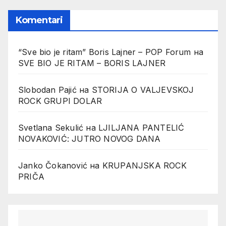
Komentari
“Sve bio je ritam” Boris Lajner – POP Forum
на
SVE BIO JE RITAM – BORIS LAJNER
Slobodan Pajić
на
STORIJA O VALJEVSKOJ
ROCK GRUPI DOLAR
Svetlana Sekulić
на
LJILJANA PANTELIĆ
NOVAKOVIĆ: JUTRO NOVOG DANA
Janko Čokanović
на
KRUPANJSKA ROCK
PRIČA