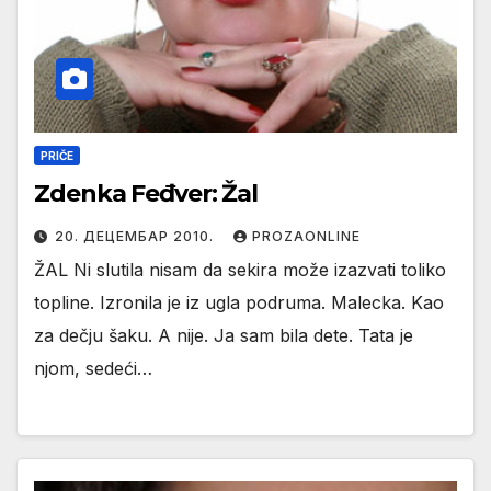
PRIČE
Zdenka Feđver: Žal
20. ДЕЦЕМБАР 2010.
PROZAONLINE
ŽAL Ni slutila nisam da sekira može izazvati toliko
topline. Izronila je iz ugla podruma. Malecka. Kao
za dečju šaku. A nije. Ja sam bila dete. Tata je
njom, sedeći…