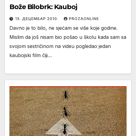
Bože Bilobrk: Kauboj
15. ДЕЦЕМБАР 2010.
PROZAONLINE
Davno je to bilo, ne sjećam se više koje godine.
Mislim da još nisam bio pošao u školu kada sam sa
svojom sestričinom na videu pogledao jedan
kaubojski film čiji…