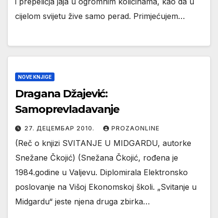
i prepeličja jaja u ogromnim količinama, kao da u
cijelom svijetu žive samo perad. Primjećujem…
NOVE KNJIGE
Dragana Džajević:
Samoprevladavanje
27. ДЕЦЕМБАР 2010.
PROZAONLINE
(Reč o knjizi SVITANJE U MIDGARDU, autorke
Snežane Čkojić) (Snežana Čkojić, rođena je
1984.godine u Valjevu. Diplomirala Elektronsko
poslovanje na Višoj Ekonomskoj školi. „Svitanje u
Midgardu“ jeste njena druga zbirka…