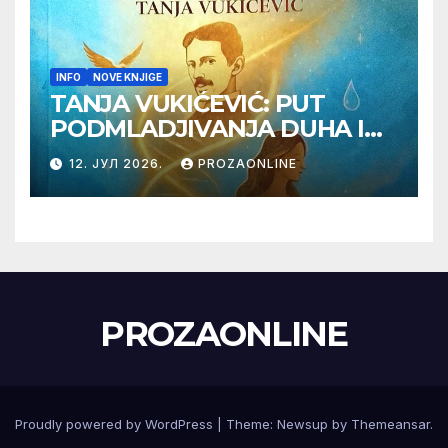
INFO
NOVE KNJIGE
TANJA VUKIĆEVIĆ: PUT
PODMLADJIVANJA DUHA I
TELA SA TESLOM
12. ЈУЛ 2026.
PROZAONLINE
PROZAONLINE
Proudly powered by WordPress
|
Theme:
Newsup
by
Themeansar
.