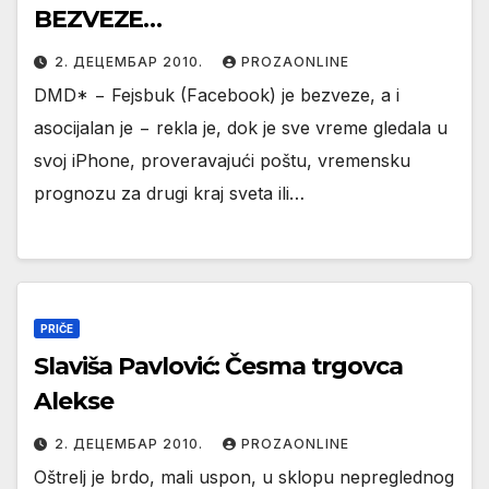
BEZVEZE…
2. ДЕЦЕМБАР 2010.
PROZAONLINE
DMD* − Fejsbuk (Facebook) je bezveze, a i
asocijalan je − rekla je, dok je sve vreme gledala u
svoj iPhone, proveravajući poštu, vremensku
prognozu za drugi kraj sveta ili…
PRIČE
Slaviša Pavlović: Česmа trgovcа
Alekse
2. ДЕЦЕМБАР 2010.
PROZAONLINE
Oštrelj je brdo, mаli uspon, u sklopu nepreglednog