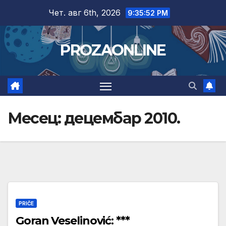
Skip
Чет. авг 6th, 2026
9:35:53 PM
to
content
PROZAONLINE
Месец:
децембар 2010.
PRIČE
Goran Veselinović: ***