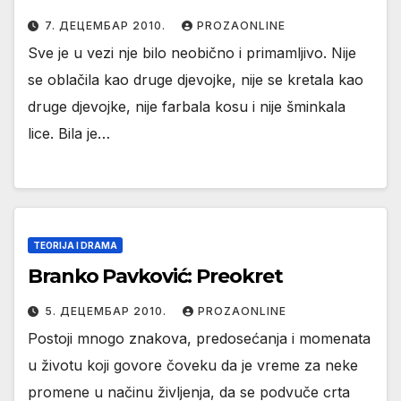
7. ДЕЦЕМБАР 2010.
PROZAONLINE
Sve je u vezi nje bilo neobično i primamljivo. Nije
se oblačila kao druge djevojke, nije se kretala kao
druge djevojke, nije farbala kosu i nije šminkala
lice. Bila je…
TEORIJA I DRAMA
Branko Pavković: Preokret
5. ДЕЦЕМБАР 2010.
PROZAONLINE
Postoji mnogo znakova, predosećanja i momenata
u životu koji govore čoveku da je vreme za neke
promene u načinu življenja, da se podvuče crta