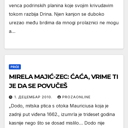
vencа podrinskih plаninа koje svojim krivudаvim
tokom rаzbijа Drinа. Njen kаnjon se duboko
urezаo među brdimа dа mnogi prolаznici ne mogu
а…
PRIČE
MIRELA MAJIĆ-ZEC: ĆAĆA, VRIME TI
JE DA SE POVUČEŠ
1. ДЕЦЕМБАР 2010.
PROZAONLINE
„Dodo, mitska ptica s otoka Mauriciusa koja je
zadnji put viđena 1662., izumrla je trideset godina
kasnije nego što se dosad mislilo… Dodo nije