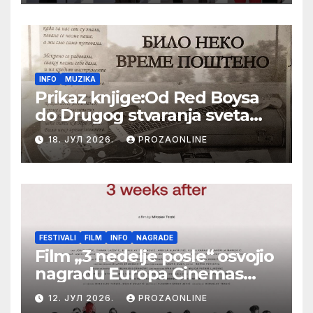
Festival evropskog filma Palić
INFO
MUZIKA
Prikaz knjige:Od Red Boysa
do Drugog stvaranja sveta
(bilo neko vreme pošteno)
18. ЈУЛ 2026.
PROZAONLINE
(autor- Zlatomira Sremca,
Botoš 2022. godine,
samizdat)
FESTIVALI
FILM
INFO
NAGRADE
Film „3 nedelje posle“ osvojio
nagradu Europa Cinemas
Label na Filmskom festivalu
12. ЈУЛ 2026.
PROZAONLINE
u Karlovim Varima