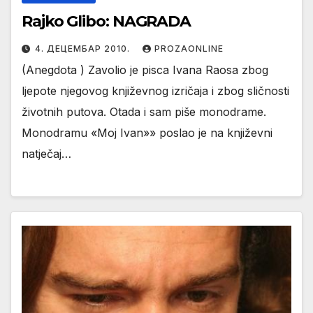
Rajko Glibo: NAGRADA
4. ДЕЦЕМБАР 2010.
PROZAONLINE
(Anegdota ) Zavolio je pisca Ivana Raosa zbog
ljepote njegovog književnog izričaja i zbog sličnosti
životnih putova. Otada i sam piše monodrame.
Monodramu «Moj Ivan»» poslao je na književni
natječaj…