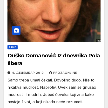
PRIČE
Duško Domanović: Iz dnevnika Pola
Ilbera
4. ДЕЦЕМБАР 2010.
PROZAONLINE
Samo treba umeti čekati. Dovoljno dugo. Nije to
nikakva mudrost. Naprotiv. Uvek sam se gnušao
mudrosti. I mudrih. Jebeš čoveka koji zna kako
nastaje život, a koji nikada neće razumeti…