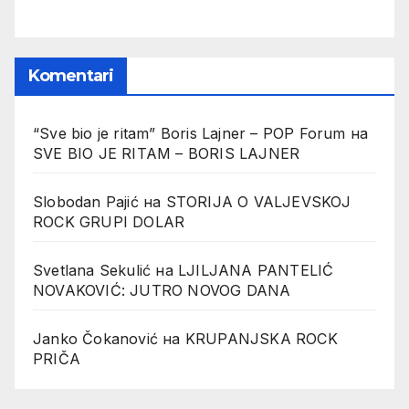
Komentari
“Sve bio je ritam” Boris Lajner – POP Forum
на
SVE BIO JE RITAM – BORIS LAJNER
Slobodan Pajić
на
STORIJA O VALJEVSKOJ
ROCK GRUPI DOLAR
Svetlana Sekulić
на
LJILJANA PANTELIĆ
NOVAKOVIĆ: JUTRO NOVOG DANA
Janko Čokanović
на
KRUPANJSKA ROCK
PRIČA