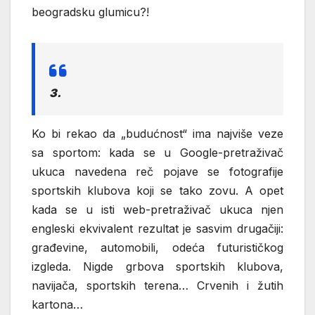
beogradsku glumicu?!
3.
Ko bi rekao da „budućnost“ ima najviše veze
sa sportom: kada se u Google-pretraživač
ukuca navedena reč pojave se fotografije
sportskih klubova koji se tako zovu. A opet
kada se u isti web-pretraživač ukuca njen
engleski ekvivalent rezultat je sasvim drugačiji:
građevine, automobili, odeća futurističkog
izgleda. Nigde grbova sportskih klubova,
navijača, sportskih terena… Crvenih i žutih
kartona…