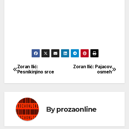
Zoran Ilić:
Zoran Ilić: Pajacov
Кретање
Pesnikinjino srce
osmeh
чланка
By
prozaonline