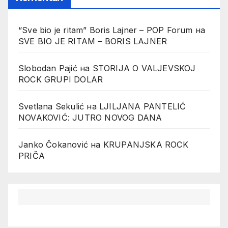
“Sve bio je ritam” Boris Lajner – POP Forum
на
SVE BIO JE RITAM – BORIS LAJNER
Slobodan Pajić
на
STORIJA O VALJEVSKOJ
ROCK GRUPI DOLAR
Svetlana Sekulić
на
LJILJANA PANTELIĆ
NOVAKOVIĆ: JUTRO NOVOG DANA
Janko Čokanović
на
KRUPANJSKA ROCK
PRIČA