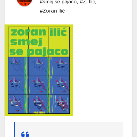
#smej se pajaco
,
#Z. Ilić
,
#Zoran Ilić