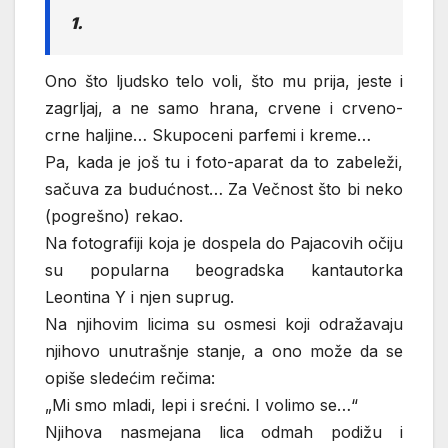
1.
Ono što ljudsko telo voli, što mu prija, jeste i
zagrljaj, a ne samo hrana, crvene i crveno-
crne haljine… Skupoceni parfemi i kreme…
Pa, kada je još tu i foto-aparat da to zabeleži,
sačuva za budućnost… Za Večnost što bi neko
(pogrešno) rekao.
Na fotografiji koja je dospela do Pajacovih očiju
su popularna beogradska kantautorka
Leontina Y i njen suprug.
Na njihovim licima su osmesi koji odražavaju
njihovo unutrašnje stanje, a ono može da se
opiše sledećim rečima:
„Mi smo mladi, lepi i srećni. I volimo se…“
Njihova nasmejana lica odmah podižu i