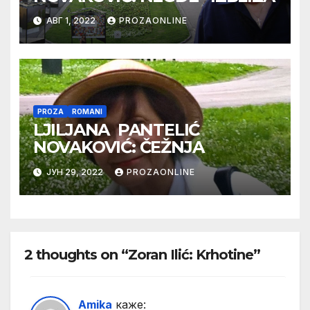
АВГ 1, 2022
PROZAONLINE
PROZA
ROMANI
LJILJANA PANTELIĆ
NOVAKOVIĆ: ČEŽNJA
ЈУН 29, 2022
PROZAONLINE
2 thoughts on “Zoran Ilić: Krhotine”
Amika
каже: