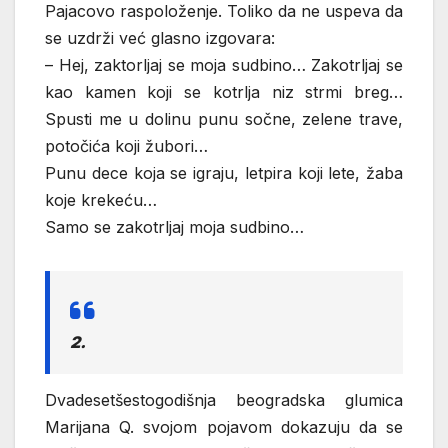
Pajacovo raspoloženje. Toliko da ne uspeva da
se uzdrži već glasno izgovara:
– Hej, zaktorljaj se moja sudbino… Zakotrljaj se
kao kamen koji se kotrlja niz strmi breg…
Spusti me u dolinu punu sočne, zelene trave,
potočića koji žubori…
Punu dece koja se igraju, letpira koji lete, žaba
koje krekeću…
Samo se zakotrljaj moja sudbino…
2.
Dvadesetšestogodišnja beogradska glumica
Marijana Q. svojom pojavom dokazuju da se