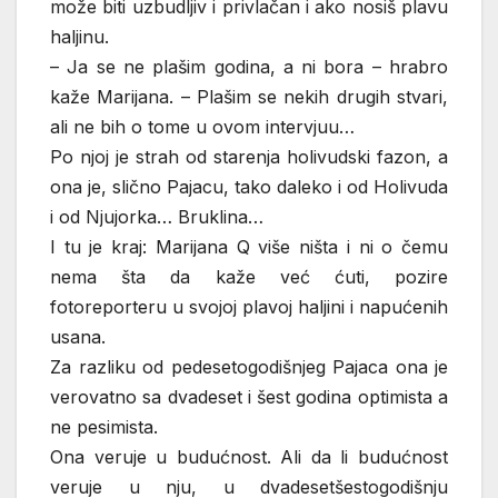
može biti uzbudljiv i privlačan i ako nosiš plavu
haljinu.
– Ja se ne plašim godina, a ni bora – hrabro
kaže Marijana. – Plašim se nekih drugih stvari,
ali ne bih o tome u ovom intervjuu…
Po njoj je strah od starenja holivudski fazon, a
ona je, slično Pajacu, tako daleko i od Holivuda
i od Njujorka… Bruklina…
I tu je kraj: Marijana Q više ništa i ni o čemu
nema šta da kaže već ćuti, pozire
fotoreporteru u svojoj plavoj haljini i napućenih
usana.
Za razliku od pedesetogodišnjeg Pajaca ona je
verovatno sa dvadeset i šest godina optimista a
ne pesimista.
Ona veruje u budućnost. Ali da li budućnost
veruje u nju, u dvadesetšestogodišnju