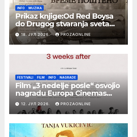
INFO
MUZIKA
Prikaz knjige:Od Red Boysa
do Drugog stvaranja sveta
(bilo neko vreme pošteno)
18. ЈУЛ 2026.
PROZAONLINE
(autor- Zlatomira Sremca,
Botoš 2022. godine,
samizdat)
FESTIVALI
FILM
INFO
NAGRADE
Film „3 nedelje posle“ osvojio
nagradu Europa Cinemas
Label na Filmskom festivalu
12. ЈУЛ 2026.
PROZAONLINE
u Karlovim Varima