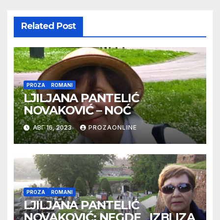
Related Post
PROZA
ROMANI
LJILJANA PANTELIĆ
NOVAKOVIĆ – NOĆ
АВГ 16, 2023
PROZAONLINE
PROZA
ROMANI
LJILJANA PANTELIĆ
NOVAKOVIĆ: NEGDE IZBLIZA