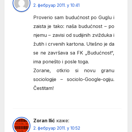
2. фебруар 2011. у 10:41
Proverio sam budućnost po Guglu i
zaista je tako: naša budućnost – po
njemu – zavisi od sudijinih zvižduka i
žutih i crvenih kartona. Utešno je da
se ne završava sa FK „Budućnost“,
ima ponešto i posle toga.
Zorane, otkrio si novu granu
sociologije – sociolo-Google-ogiju.
Čestitam!
Zoran Ilić
каже:
2. фебруар 2011. у 10:52