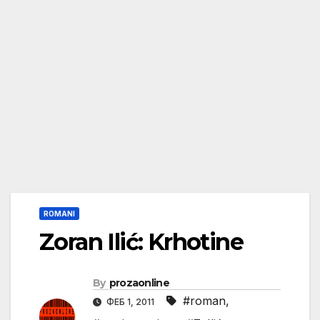
ROMANI
Zoran Ilić: Krhotine
By
prozaonline
#roman
,
ФЕБ 1, 2011