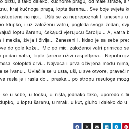
ako blizu, a tako daleko, kućnome pragu, od male straže, a 
iknu, kraj kućnoga praga, lopta šarena… Sve boje svijeta 
astupljene na njoj… Ušilji se za neprepoznati I. unesenu 
ao klupko, i uz založenu vatru, pogleda svoga žedan, svje
vajući loptu šarenu, čekajući vjerujuću čaroliju… A, vatra b
a i mekša, življa i življa… Zaneseni I. kidao je sa sebe pre
ve do gole kože… Mic po mic, založenoj vatri primicao se 
odari vatra, lopta šarena oživi raspetljana… Nepobrojivi
 mesa kolopleti crvi… Najveća i prva oživljena među njima,
 se Ivanu… Uvlačile se u usta, uši, u sve otvore, praveći 
va rasla je i rasla do… praska… po stropu rasutoga mozg
o se u sebe, u točku, u ništa, jednako tako, uporedo s ti
 klupko, u loptu šarenu, u mrak, u kut, gluho i daleko do u