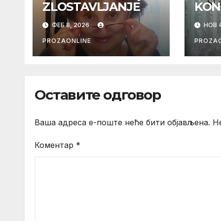
ZLOSTAVLJANJE
KON
ФЕБ 8, 2026
НОВ 4
PROZAONLINE
PROZAO
Оставите одговор
Ваша адреса е-поште неће бити објављена.
Н
Коментар
*