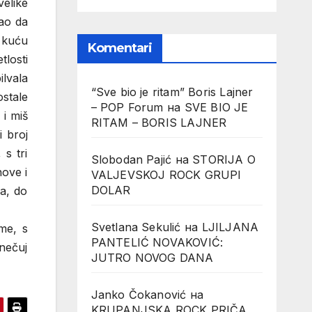
velike
kao da
u kuću
Komentari
tlosti
ilvala
“Sve bio je ritam” Boris Lajner
ostale
– POP Forum
на
SVE BIO JE
i miš
RITAM – BORIS LAJNER
 broj
 s tri
Slobodan Pajić
на
STORIJA O
nove i
VALJEVSKOJ ROCK GRUPI
DOLAR
a, do
Svetlana Sekulić
на
LJILJANA
me, s
PANTELIĆ NOVAKOVIĆ:
 nečuj
JUTRO NOVOG DANA
Janko Čokanović
на
KRUPANJSKA ROCK PRIČA