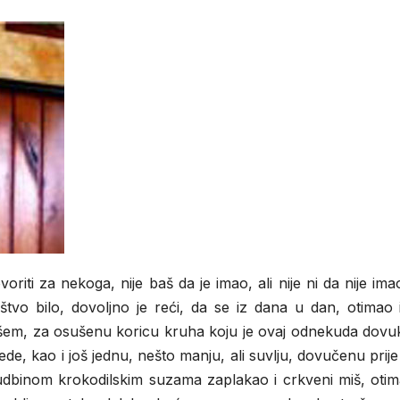
oriti za nekoga, nije baš da je imao, ali nije ni da nije im
štvo bilo, dovoljno je reći, da se iz dana u dan, otimao 
mišem, za osušenu koricu kruha koju je ovaj odnekuda dovu
ede, kao i još jednu, nešto manju, ali suvlju, dovučenu prij
dbinom krokodilskim suzama zaplakao i crkveni miš, otima