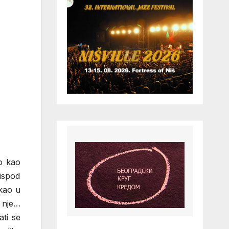
ao kao
ispod
kao u
e nje…
ti se