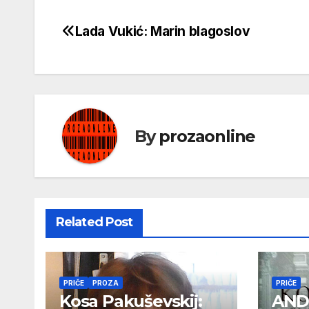
Lada Vukić: Marin blagoslov
Кретање
чланка
By
prozaonline
Related Post
PRIČE
PROZA
PRIČE
Kosa Pakuševskij:
AND