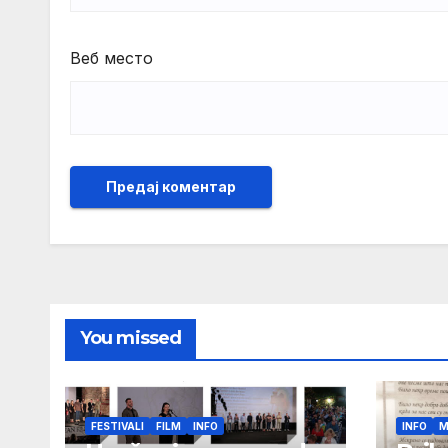
Веб место
You missed
FESTIVALI
FILM
INFO
INFO
M