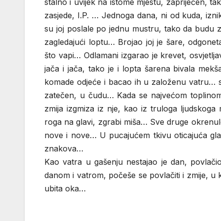
stalno i uvijek na istome mjestu, zapriječen, t
zasjede, I.P. … Jednoga dana, ni od kuda, izn
su joj poslale po jednu mustru, tako da budu z
zagledajući loptu… Brojao joj je šare, odgonet
što vapi… Odlamani izgarao je krevet, osvjetlja
jača i jača, tako je i lopta šarena bivala mekš
komade odjeće i bacao ih u založenu vatru… s
zatečen, u čudu… Kada se najvećom toplinom p
zmija izgmiza iz nje, kao iz truloga ljudskoga
roga na glavi, zgrabi miša… Sve druge okrenule
nove i nove… U pucajućem tkivu oticajuća gla
znakova…
Kao vatra u gašenju nestajao je dan, povlači
danom i vatrom, počeše se povlačiti i zmije, u
ubita oka…