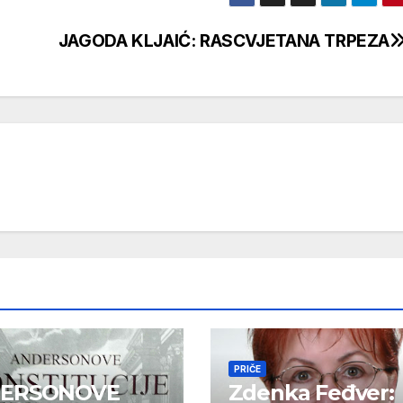
JAGODA KLJAIĆ: RASCVJETANA TRPEZA
PRIČE
ERSONOVE
Zdenka Feđver: