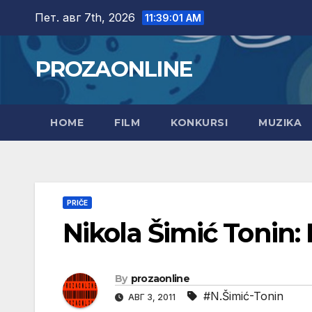
Skip
Пет. авг 7th, 2026
11:39:02 AM
to
content
PROZAONLINE
HOME
FILM
KONKURSI
MUZIKA
PRIČE
Nikola Šimić Tonin
By
prozaonline
#N.Šimić-Tonin
АВГ 3, 2011