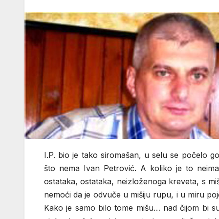
I.P. bio je tako siromašan, u selu se počelo gov
što nema Ivan Petrović. A koliko je to neima
ostataka, ostataka, neizloženoga kreveta, s 
nemoći da je odvuče u mišiju rupu, i u miru poj
Kako je samo bilo tome mišu… nad čijom bi su