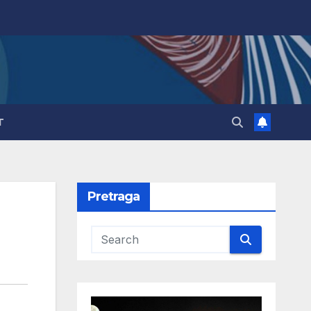
T
Pretraga