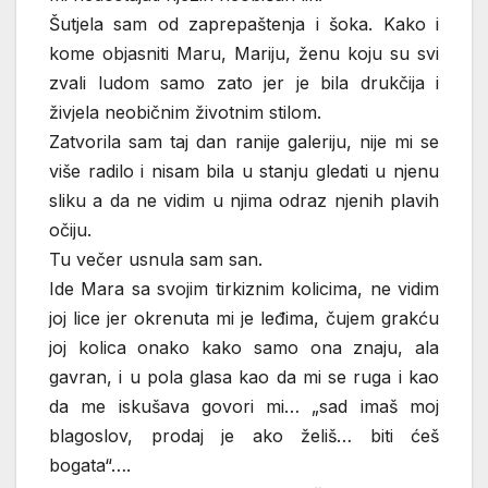
Šutjela sam od zaprepaštenja i šoka. Kako i
kome objasniti Maru, Mariju, ženu koju su svi
zvali ludom samo zato jer je bila drukčija i
živjela neobičnim životnim stilom.
Zatvorila sam taj dan ranije galeriju, nije mi se
više radilo i nisam bila u stanju gledati u njenu
sliku a da ne vidim u njima odraz njenih plavih
očiju.
Tu večer usnula sam san.
Ide Mara sa svojim tirkiznim kolicima, ne vidim
joj lice jer okrenuta mi je leđima, čujem grakću
joj kolica onako kako samo ona znaju, ala
gavran, i u pola glasa kao da mi se ruga i kao
da me iskušava govori mi… „sad imaš moj
blagoslov, prodaj je ako želiš… biti ćeš
bogata“….