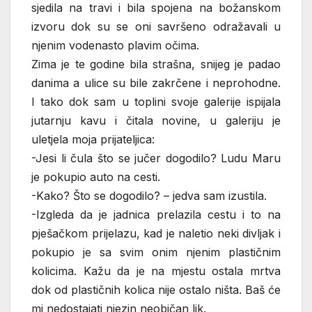
sjedila na travi i bila spojena na božanskom
izvoru dok su se oni savršeno odražavali u
njenim vodenasto plavim očima.
Zima je te godine bila strašna, snijeg je padao
danima a ulice su bile zakrčene i neprohodne.
I tako dok sam u toplini svoje galerije ispijala
jutarnju kavu i čitala novine, u galeriju je
uletjela moja prijateljica:
-Jesi li čula što se jučer dogodilo? Ludu Maru
je pokupio auto na cesti.
-Kako? Što se dogodilo? – jedva sam izustila.
-Izgleda da je jadnica prelazila cestu i to na
pješačkom prijelazu, kad je naletio neki divljak i
pokupio je sa svim onim njenim plastičnim
kolicima. Kažu da je na mjestu ostala mrtva
dok od plastičnih kolica nije ostalo ništa. Baš će
mi nedostajati njezin neobičan lik.