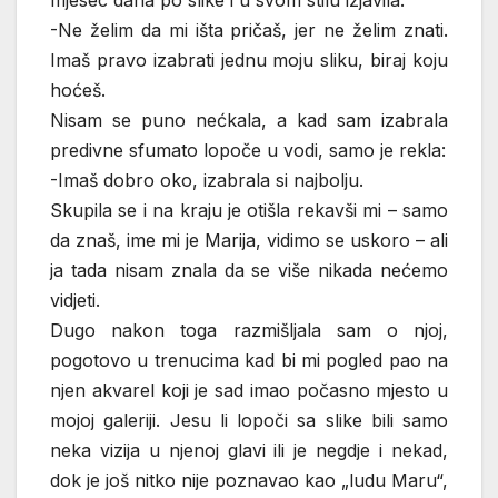
mjesec dana po slike i u svom stilu izjavila:
-Ne želim da mi išta pričaš, jer ne želim znati.
Imaš pravo izabrati jednu moju sliku, biraj koju
hoćeš.
Nisam se puno nećkala, a kad sam izabrala
predivne sfumato lopoče u vodi, samo je rekla:
-Imaš dobro oko, izabrala si najbolju.
Skupila se i na kraju je otišla rekavši mi – samo
da znaš, ime mi je Marija, vidimo se uskoro – ali
ja tada nisam znala da se više nikada nećemo
vidjeti.
Dugo nakon toga razmišljala sam o njoj,
pogotovo u trenucima kad bi mi pogled pao na
njen akvarel koji je sad imao počasno mjesto u
mojoj galeriji. Jesu li lopoči sa slike bili samo
neka vizija u njenoj glavi ili je negdje i nekad,
dok je još nitko nije poznavao kao „ludu Maru“,