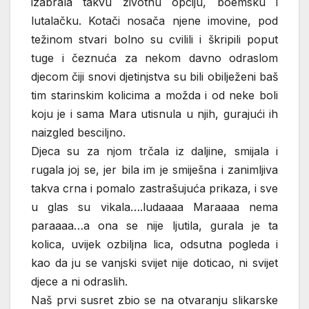
izabrala takvu životnu opciju, boemsku i
lutalačku. Kotači nosača njene imovine, pod
težinom stvari bolno su cvilili i škripili poput
tuge i čeznuća za nekom davno odraslom
djecom čiji snovi djetinjstva su bili obilježeni baš
tim starinskim kolicima a možda i od neke boli
koju je i sama Mara utisnula u njih, gurajući ih
naizgled besciljno.
Djeca su za njom trčala iz daljine, smijala i
rugala joj se, jer bila im je smiješna i zanimljiva
takva crna i pomalo zastrašujuća prikaza, i sve
u glas su vikala….ludaaaa Maraaaa nema
paraaaa…a ona se nije ljutila, gurala je ta
kolica, uvijek ozbiljna lica, odsutna pogleda i
kao da ju se vanjski svijet nije doticao, ni svijet
djece a ni odraslih.
Naš prvi susret zbio se na otvaranju slikarske