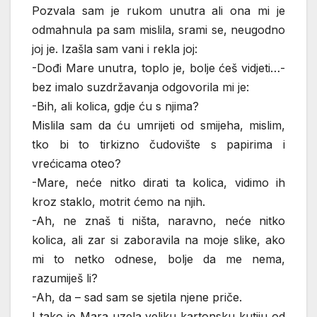
Pozvala sam je rukom unutra ali ona mi je
odmahnula pa sam mislila, srami se, neugodno
joj je. Izašla sam vani i rekla joj:
-Dođi Mare unutra, toplo je, bolje ćeš vidjeti…-
bez imalo suzdržavanja odgovorila mi je:
-Bih, ali kolica, gdje ću s njima?
Mislila sam da ću umrijeti od smijeha, mislim,
tko bi to tirkizno čudovište s papirima i
vrećicama oteo?
-Mare, neće nitko dirati ta kolica, vidimo ih
kroz staklo, motrit ćemo na njih.
-Ah, ne znaš ti ništa, naravno, neće nitko
kolica, ali zar si zaboravila na moje slike, ako
mi to netko odnese, bolje da me nema,
razumiješ li?
-Ah, da – sad sam se sjetila njene priče.
I tako je Mara uzela veliku kartonsku kutiju od