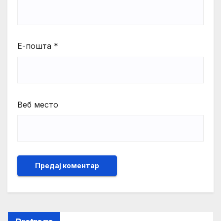
Е-пошта
*
Веб место