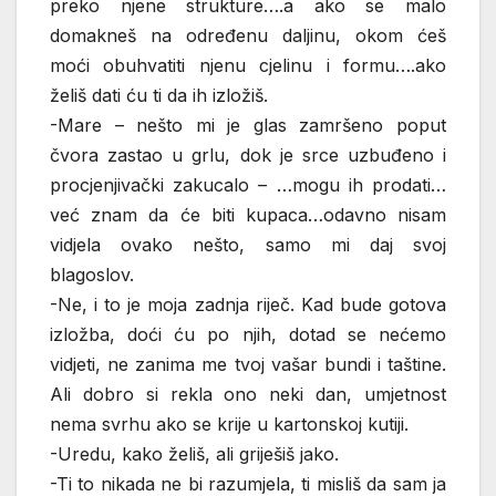
preko njene strukture….a ako se malo
domakneš na određenu daljinu, okom ćeš
moći obuhvatiti njenu cjelinu i formu….ako
želiš dati ću ti da ih izložiš.
-Mare – nešto mi je glas zamršeno poput
čvora zastao u grlu, dok je srce uzbuđeno i
procjenjivački zakucalo – …mogu ih prodati…
već znam da će biti kupaca…odavno nisam
vidjela ovako nešto, samo mi daj svoj
blagoslov.
-Ne, i to je moja zadnja riječ. Kad bude gotova
izložba, doći ću po njih, dotad se nećemo
vidjeti, ne zanima me tvoj vašar bundi i taštine.
Ali dobro si rekla ono neki dan, umjetnost
nema svrhu ako se krije u kartonskoj kutiji.
-Uredu, kako želiš, ali griješiš jako.
-Ti to nikada ne bi razumjela, ti misliš da sam ja