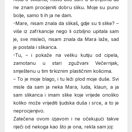
ne znam procijeniti dobru sliku. Moje su puno
bolje, samo ti ih ja ne dam.
-Mare, nisam znala da slikaš, gdje su ti slike? –
više iz zafrkancije nego li ozbiljno upitala sam
je, sve misleći, nisam znala da Mara laže, sad
je postala i slikarica.
-Tu, – i pokaže na veliku kutiju od cipela,
zamotanu u stari zgužvani Večernjak,
smještenu u tim tirkiznim plastičnim kolicima.
– To je moje blago, i tu leži plod moje duše. Svi
misle da sam ja neka Mara, luda, klaun, a ja
sam slikarica i imam slike koje vrijede onoliko
koliko može vrijediti ljudska duša i srce, a to je
neprocjenjivo.
Zatečena ovom izjavom i ne očekujući takve
riječi od nekoga kao što je ona, rekla sam joj: