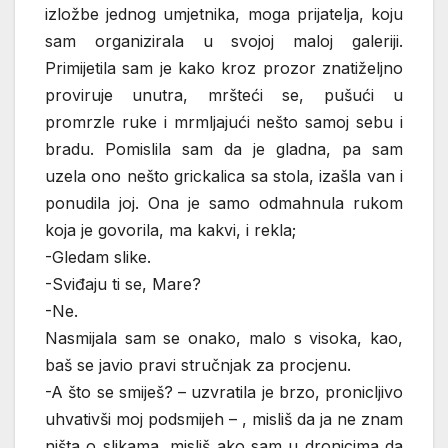
izložbe jednog umjetnika, moga prijatelja, koju
sam organizirala u svojoj maloj galeriji.
Primijetila sam je kako kroz prozor znatiželjno
proviruje unutra, mršteći se, pušući u
promrzle ruke i mrmljajući nešto samoj sebu i
bradu. Pomislila sam da je gladna, pa sam
uzela ono nešto grickalica sa stola, izašla van i
ponudila joj. Ona je samo odmahnula rukom
koja je govorila, ma kakvi, i rekla;
-Gledam slike.
-Sviđaju ti se, Mare?
-Ne.
Nasmijala sam se onako, malo s visoka, kao,
baš se javio pravi stručnjak za procjenu.
-A što se smiješ? – uzvratila je brzo, pronicljivo
uhvativši moj podsmijeh – , misliš da ja ne znam
ništa o slikama, misliš ako sam u dronjcima da