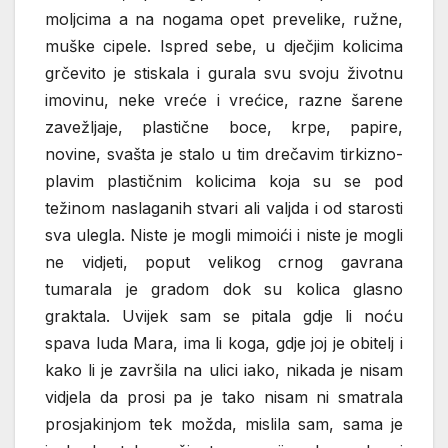
moljcima a na nogama opet prevelike, ružne,
muške cipele. Ispred sebe, u dječjim kolicima
grčevito je stiskala i gurala svu svoju životnu
imovinu, neke vreće i vrećice, razne šarene
zavežljaje, plastične boce, krpe, papire,
novine, svašta je stalo u tim drečavim tirkizno-
plavim plastičnim kolicima koja su se pod
težinom naslaganih stvari ali valjda i od starosti
sva ulegla. Niste je mogli mimoići i niste je mogli
ne vidjeti, poput velikog crnog gavrana
tumarala je gradom dok su kolica glasno
graktala. Uvijek sam se pitala gdje li noću
spava luda Mara, ima li koga, gdje joj je obitelj i
kako li je završila na ulici iako, nikada je nisam
vidjela da prosi pa je tako nisam ni smatrala
prosjakinjom tek možda, mislila sam, sama je