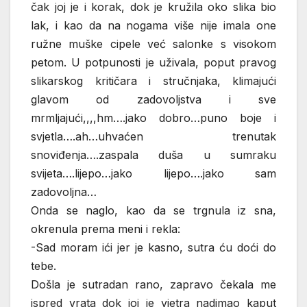
čak joj je i korak, dok je kružila oko slika bio
lak, i kao da na nogama više nije imala one
ružne muške cipele već salonke s visokom
petom. U potpunosti je uživala, poput pravog
slikarskog kritičara i stručnjaka, klimajući
glavom od zadovoljstva i sve
mrmljajući,,,,hm….jako dobro…puno boje i
svjetla….ah…uhvaćen trenutak
snoviđenja….zaspala duša u sumraku
svijeta….lijepo…jako lijepo….jako sam
zadovoljna…
Onda se naglo, kao da se trgnula iz sna,
okrenula prema meni i rekla:
-Sad moram ići jer je kasno, sutra ću doći do
tebe.
Došla je sutradan rano, zapravo čekala me
ispred vrata dok joj je vjetra nadimao kaput