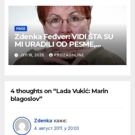
PRIČE
Zdenka Feđver: VIDI ŠTA SU
MI URADILI OD PESME,
MAMA*
ЈУЛ 16, 2025
PROZAONLINE
4 thoughts on “Lada Vukić: Marin
blagoslov”
Zdenka
каже:
4. август 2011. у 20:03