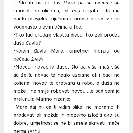
– Što ih ne prodaš Mare pa se nećeš više
smucati po ulicama, biti ćeš bogata – tu me
naglo presjekla riječima i unijela mi se svojim
vodenasto plavim očima u lice.
-Tko lud prodaje vlastitu djecu, tko želi prodati
dušu đavlu?
-Kojem đavlu Mare, umjetnici moraju od
nečega živjeti.
-Novcu, novac je đavo, što ga više imaš više
ga želiš, novac te naglo uzdigne ali i baci na
koljena, novac te pretvara u roba, a duša ne
može i ne smije robovati novcu….e sad sam ja
prekinula Marino nizanje:
-Mare daj mi da ti vidim slike, ne moramo ih
prodavati ali možda ih možemo izložiti ako su
dobre, umjetnost se ne bi smjela skrivati, inače
nema svrhu.