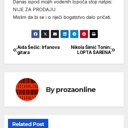
Danas ispod mojih vodenih lopoča stoji natpis:
NIJE ZA PRODAJU
Mislim da bi se i o riječi bogatstvo dalo pričati.
Aida Šečić: Irfanova
Nikola Šimić Tonin:
Кретање
gitara
LOPTA ŠARENA
чланка
By
prozaonline
Related Post