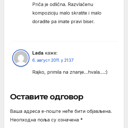
Priča je odlična. Razvlačenu
kompoziciju malo skratite i malo
doradite pa imate pravi biser.
Lada
каже:
6. август 2011. у 21:37
Rajko, primila na znanje…hvala….:)
Оставите одговор
Ваша адреса е-поште неће бити објављена.
Неопходна поља су означена
*