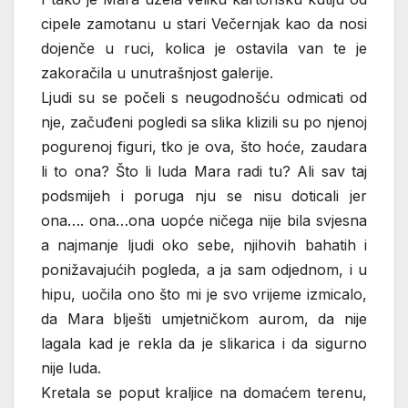
cipele zamotanu u stari Večernjak kao da nosi
dojenče u ruci, kolica je ostavila van te je
zakoračila u unutrašnjost galerije.
Ljudi su se počeli s neugodnošću odmicati od
nje, začuđeni pogledi sa slika klizili su po njenoj
pogurenoj figuri, tko je ova, što hoće, zaudara
li to ona? Što li luda Mara radi tu? Ali sav taj
podsmijeh i poruga nju se nisu doticali jer
ona…. ona…ona uopće ničega nije bila svjesna
a najmanje ljudi oko sebe, njihovih bahatih i
ponižavajućih pogleda, a ja sam odjednom, i u
hipu, uočila ono što mi je svo vrijeme izmicalo,
da Mara blješti umjetničkom aurom, da nije
lagala kad je rekla da je slikarica i da sigurno
nije luda.
Kretala se poput kraljice na domaćem terenu,