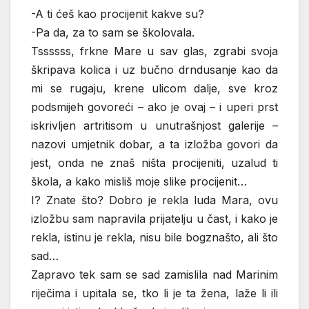
-A ti ćeš kao procijenit kakve su?
-Pa da, za to sam se školovala.
Tssssss, frkne Mare u sav glas, zgrabi svoja
škripava kolica i uz bučno drndusanje kao da
mi se rugaju, krene ulicom dalje, sve kroz
podsmijeh govoreći – ako je ovaj – i uperi prst
iskrivljen artritisom u unutrašnjost galerije –
nazovi umjetnik dobar, a ta izložba govori da
jest, onda ne znaš ništa procijeniti, uzalud ti
škola, a kako misliš moje slike procijenit…
I? Znate što? Dobro je rekla luda Mara, ovu
izložbu sam napravila prijatelju u čast, i kako je
rekla, istinu je rekla, nisu bile bogznašto, ali što
sad…
Zapravo tek sam se sad zamislila nad Marinim
riječima i upitala se, tko li je ta žena, laže li ili