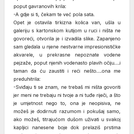
poput gavranovih krila:
-A gdje si ti, čekam te već pola sata.
Opet je ostavila tirkizna kolica van, ušla u
galeriju s kartonskom kutijom u ruci i ništa ne
govoreći, otvorila je i izvadila slike. Zapanjeno
sam gledala u njene nestvarne impresionističke
akvarele, u prekrasne nepoznate vodene
pejzaže, poput njenih vodenasto plavih očiju….i
taman da ću zaustiti i reći nešto….ona me
preduhitrila:
-Sviđaju ti se znam, ne trebaš mi ništa govoriti
jer meni ne trebaju ni tvoje a ni tuđe riječi, a što
je umjetnost nego to, ona je neopisiva, ne
možeš je dodirnuti razumom i pokušaj samo,
ako možeš, titrajućom dušom uživati u svakoj
kapljici nanesene boje dok prelaziš prstima