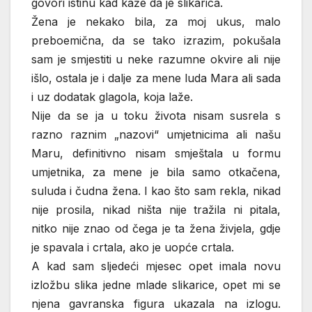
govori istinu kad kaže da je slikarica.
Žena je nekako bila, za moj ukus, malo
preboemična, da se tako izrazim, pokušala
sam je smjestiti u neke razumne okvire ali nije
išlo, ostala je i dalje za mene luda Mara ali sada
i uz dodatak glagola, koja laže.
Nije da se ja u toku života nisam susrela s
razno raznim „nazovi“ umjetnicima ali našu
Maru, definitivno nisam smještala u formu
umjetnika, za mene je bila samo otkačena,
suluda i čudna žena. I kao što sam rekla, nikad
nije prosila, nikad ništa nije tražila ni pitala,
nitko nije znao od čega je ta žena živjela, gdje
je spavala i crtala, ako je uopće crtala.
A kad sam sljedeći mjesec opet imala novu
izložbu slika jedne mlade slikarice, opet mi se
njena gavranska figura ukazala na izlogu.