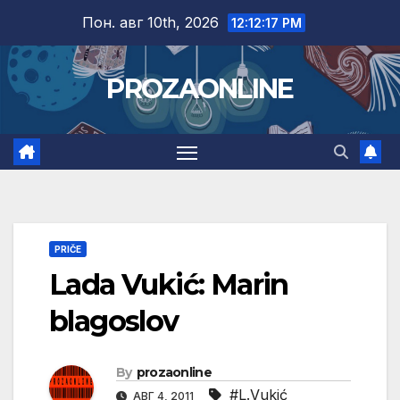
Skip
Пон. авг 10th, 2026
12:12:19 PM
to
content
PROZAONLINE
PRIČE
Lada Vukić: Marin
blagoslov
By
prozaonline
#L.Vukić
АВГ 4, 2011