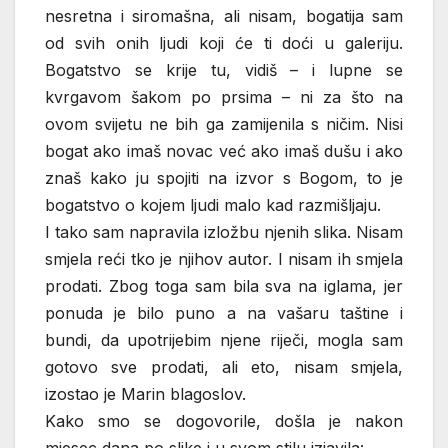
nesretna i siromašna, ali nisam, bogatija sam
od svih onih ljudi koji će ti doći u galeriju.
Bogatstvo se krije tu, vidiš – i lupne se
kvrgavom šakom po prsima – ni za što na
ovom svijetu ne bih ga zamijenila s ničim. Nisi
bogat ako imaš novac već ako imaš dušu i ako
znaš kako ju spojiti na izvor s Bogom, to je
bogatstvo o kojem ljudi malo kad razmišljaju.
I tako sam napravila izložbu njenih slika. Nisam
smjela reći tko je njihov autor. I nisam ih smjela
prodati. Zbog toga sam bila sva na iglama, jer
ponuda je bilo puno a na vašaru taštine i
bundi, da upotrijebim njene riječi, mogla sam
gotovo sve prodati, ali eto, nisam smjela,
izostao je Marin blagoslov.
Kako smo se dogovorile, došla je nakon