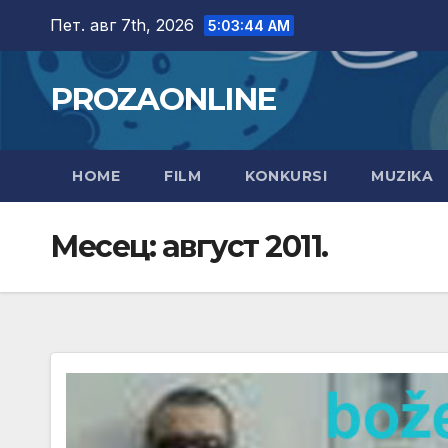
Skip
Пет. авг 7th, 2026
5:03:46 AM
to
content
PROZAONLINE
HOME
FILM
KONKURSI
MUZIKA
Месец:
август 2011.