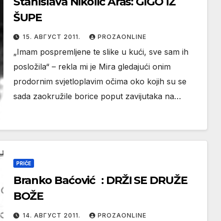
Stanislava Nikolić Aras: GIGO IZ
ŠUPE
15. АВГУСТ 2011.
PROZAONLINE
„Imam pospremljene te slike u kući, sve sam ih
posložila“ – rekla mi je Mira gledajući onim
prodornim svjetloplavim očima oko kojih su se
sada zaokružile borice poput zavijutaka na…
PRIČE
Branko Baćović : DRŽI SE DRUŽE
BOŽE
14. АВГУСТ 2011.
PROZAONLINE