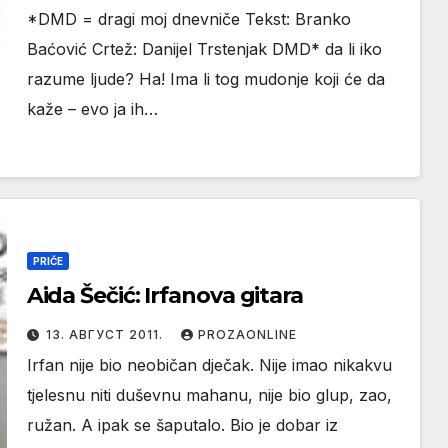
*DMD = dragi moj dnevniče Tekst: Branko
Baćović Crtež: Danijel Trstenjak DMD* da li iko
razume ljude? Ha! Ima li tog mudonje koji će da
kaže – evo ja ih…
PRIČE
Aida Šečić: Irfanova gitara
13. АВГУСТ 2011.
PROZAONLINE
Irfan nije bio neobičan dječak. Nije imao nikakvu
tjelesnu niti duševnu mahanu, nije bio glup, zao,
ružan. A ipak se šaputalo. Bio je dobar iz