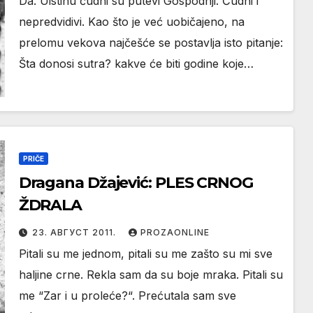
Da. Uistinu čudni su putevi Gospodnji. Čudni i
nepredvidivi. Kao što je već uobičajeno, na
prelomu vekova najčešće se postavlja isto pitanje:
Šta donosi sutra? kakve će biti godine koje…
PRIČE
Dragana Džajević: PLES CRNOG
ŽDRALA
23. АВГУСТ 2011.
PROZAONLINE
Pitali su me jednom, pitali su me zašto su mi sve
haljine crne. Rekla sam da su boje mraka. Pitali su
me “Zar i u proleće?“. Prećutala sam sve