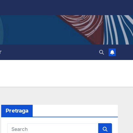
T
Pretraga