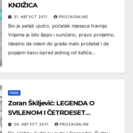
KNJIŽICA
31. АВГУСТ 2011.
PROZAONLINE
Bio je petak ujutro, početak mjeseca travnja.
Vrijeme je bilo lijepo i sunčano, pravo proljetno.
Idealno da odem do grada malo prošetat i da
popijem kavu ispred jednog od kafića…
PRIČE
Zoran Škiljević: LEGENDA O
SVILENOM I ČETRDESET
VRDALAMA
29. АВГУСТ 2011.
PROZAONLINE