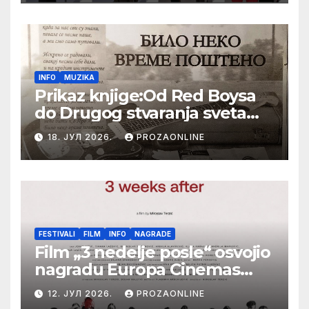
Festival evropskog filma Palić
INFO
MUZIKA
Prikaz knjige:Od Red Boysa
do Drugog stvaranja sveta
(bilo neko vreme pošteno)
18. ЈУЛ 2026.
PROZAONLINE
(autor- Zlatomira Sremca,
Botoš 2022. godine,
samizdat)
FESTIVALI
FILM
INFO
NAGRADE
Film „3 nedelje posle“ osvojio
nagradu Europa Cinemas
Label na Filmskom festivalu
12. ЈУЛ 2026.
PROZAONLINE
u Karlovim Varima