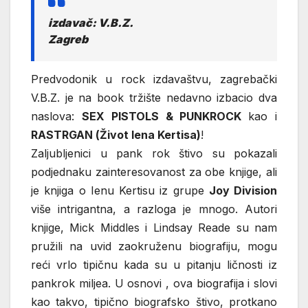
izdavač: V.B.Z.
Zagreb
Predvodonik u rock izdavaštvu, zagrebački
V.B.Z. je na book tržište nedavno izbacio dva
naslova:
SEX PISTOLS & PUNKROCK
kao i
RASTRGAN (Život Iena Kertisa)
!
Zaljubljenici u pank rok štivo su pokazali
podjednaku zainteresovanost za obe knjige, ali
je knjiga o Ienu Kertisu iz grupe
Joy Division
više intrigantna, a razloga je mnogo. Autori
knjige, Mick Middles i Lindsay Reade su nam
pružili na uvid zaokruženu biografiju, mogu
reći vrlo tipičnu kada su u pitanju ličnosti iz
pankrok miljea. U osnovi , ova biografija i slovi
kao takvo, tipično biografsko štivo, protkano