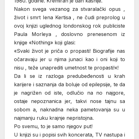
1980. godine. Kremiran je dan kasnije.
Nakon svega vezanog za stvaralački opus ,
život i smrt Iena Kertisa , ne čudi preprolog u
ovoj knjizi uglednog londonskog rok publiciste
Paula Morleya , doslovno prenesenom iz
knjige «Nothing» koji glasi:
«Svaki život je priča o propasti! Biografije nas
očaravaju jer u njima junaci kao i oni koji to
nisu , teže unaprediti umetnost te propasti!«!
Da li se iz razloga predubeđenosti u krah
karijere i saznanja da boluje od epilepsije, te da
je nagrižen od iste, odlučio na no najgore,
ostaje nepoznanica jer, takvi nose tajnu sa
sobom a, naknadna neka pametovanja su u
najmanju ruku krajnje nepristojna.
Po svemu, to je samo njegov put!
U knjizi su i popisi svih koncerata, TV nastupa i