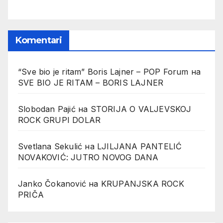
Komentari
“Sve bio je ritam” Boris Lajner – POP Forum
на
SVE BIO JE RITAM – BORIS LAJNER
Slobodan Pajić
на
STORIJA O VALJEVSKOJ
ROCK GRUPI DOLAR
Svetlana Sekulić
на
LJILJANA PANTELIĆ
NOVAKOVIĆ: JUTRO NOVOG DANA
Janko Čokanović
на
KRUPANJSKA ROCK
PRIČA