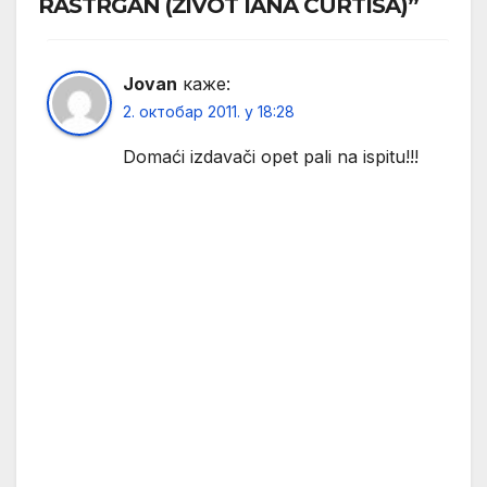
RASTRGAN (ŽIVOT IANA CURTISA)”
Jovan
каже:
2. октобар 2011. у 18:28
Domaći izdavači opet pali na ispitu!!!