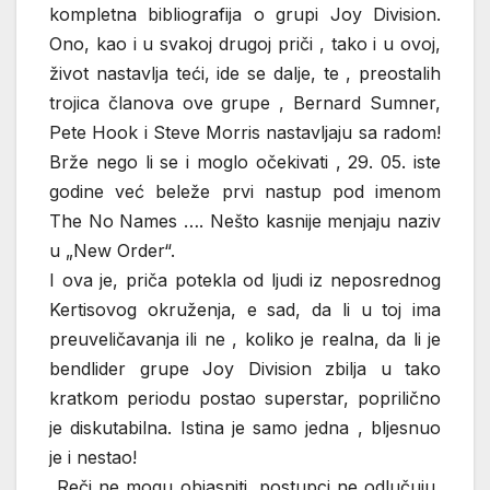
kompletna bibliografija o grupi Joy Division.
Ono, kao i u svakoj drugoj priči , tako i u ovoj,
život nastavlja teći, ide se dalje, te , preostalih
trojica članova ove grupe , Bernard Sumner,
Pete Hook i Steve Morris nastavljaju sa radom!
Brže nego li se i moglo očekivati , 29. 05. iste
godine već beleže prvi nastup pod imenom
The No Names …. Nešto kasnije menjaju naziv
u „New Order“.
I ova je, priča potekla od ljudi iz neposrednog
Kertisovog okruženja, e sad, da li u toj ima
preuveličavanja ili ne , koliko je realna, da li je
bendlider grupe Joy Division zbilja u tako
kratkom periodu postao superstar, poprilično
je diskutabilna. Istina je samo jedna , bljesnuo
je i nestao!
„Reči ne mogu objasniti, postupci ne odlučuju,